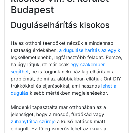
Budapest
Duguláselhárítás kisokos
Ha az otthoni teendőket nézzük a mindennapi
tisztaság érdekében,
a duguláselhárítás az egyik
legkellemetlenebb, legfárasztóbb feladat. Persze,
ha úgy látjuk, itt már csak
egy szakember
segíthet
, ne is fogjunk neki házilag elhárítani a
problémát, de mi az alábbiakban ellátjuk Önt DIY
trükkökkel és eljárásokkal, ami hasznos
lehet a
dugulás
kisebb mértékben megjelenésekor.
Mindenki tapasztalta már otthonában az a
jelenséget, hogy a mosdó, fürdőkád vagy
zuhanytálca szűrője
a külső hatások miatt
eldugult. Ez főleg ismerős lehet azoknak a