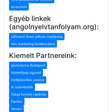
terasztető
Egyéb linkek
(angolnyelvtanfolyam.org):
zahnarzt down pillows marketing
seo marketing hivatkozások
Kiemelt Partnereink:
gerinctorna Budapest
büntetőjogi ügyvéd
mellplasztikai sebész
Itt számfestők
Tokaji furmint vásárlás
Pavilon
Versek