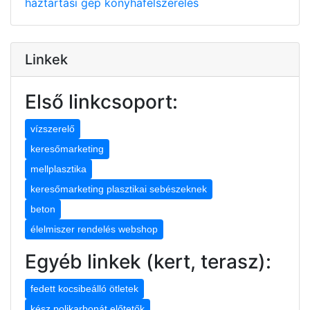
háztartási gép
konyhafelszerelés
Linkek
Első linkcsoport:
vízszerelő
keresőmarketing
mellplasztika
keresőmarketing plasztikai sebészeknek
beton
élelmiszer rendelés webshop
Egyéb linkek (kert, terasz):
fedett kocsibeálló ötletek
kész polikarbonát előtetők