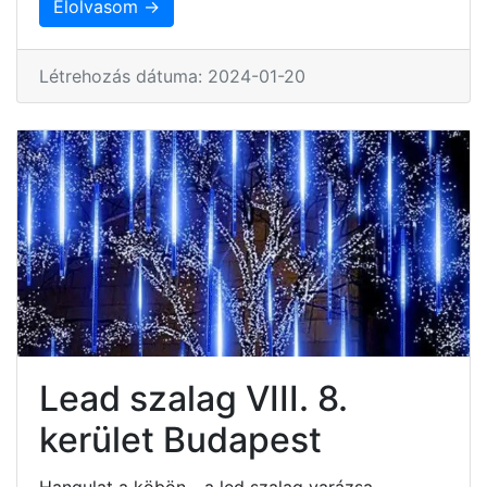
Elolvasom →
Létrehozás dátuma: 2024-01-20
Lead szalag VIII. 8.
kerület Budapest
Hangulat a köbön - a led szalag varázsa