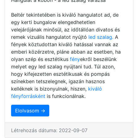
Beltér tekintetében is kiváló hangulatot ad, de
egy kerti bungalow elengedhetetlen
velejárójának minősül, az időtállóan divatos és
remek vizuális hangulatot nyújtó
led szalag.
A
fények köztudottan kiváló hatással vannak az
emberi közérzetre, pláne abban az esetben, ha
olyan szép és esztétikus
fény
ekről beszélünk
melyet egy led szalag nyújtani tud. Túl azon,
hogy kifejezetten esztétikusak és pompás
színekben tetszelegnek, igazán hasznos
kelléknek is bizonyulnak, hiszen,
kiváló
fényforrásként
is funkcionálnak.
Elolvasom →
Létrehozás dátuma: 2022-09-07