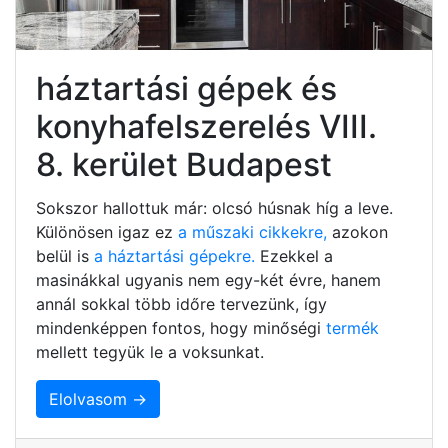
háztartási gépek és
konyhafelszerelés VIII.
8. kerület Budapest
Sokszor hallottuk már: olcsó húsnak híg a leve.
Különösen igaz ez
a műszaki cikkekre,
azokon
belül is
a háztartási gépekre.
Ezekkel a
masinákkal ugyanis nem egy-két évre, hanem
annál sokkal több időre tervezünk, így
mindenképpen fontos, hogy minőségi
termék
mellett tegyük le a voksunkat.
Elolvasom →