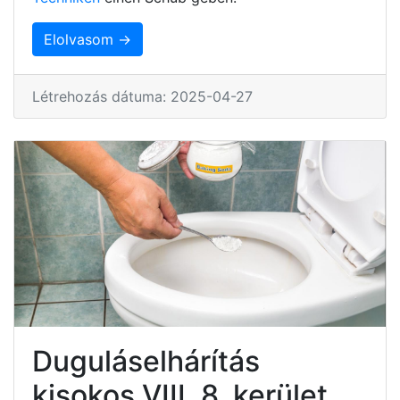
Elolvasom →
Létrehozás dátuma: 2025-04-27
Duguláselhárítás
kisokos VIII. 8. kerület