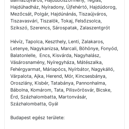
Hajdúhadház, Nyíradony, Újfehértó, Hajdúdorog,
Mezőcsát, Polgár, Hajdúnánás, Tiszaújváros,
Tiszavasvári, Tiszalök, Tokaj, Felsőzsolca,
Szikszó, Szerencs, Sárospatak, Zalaszentgrót
Hévíz, Tapolca, Keszthely, Lenti, Zalakaros,
Letenye, Nagykanizsa, Marcali, Böhönye, Fonyód,
Balatonlelle, Encs, Kisvárda, Nagyhalász,
Vásárosnamény, Nyíregyháza, Mátészalka,
Fehérgyarmat, Máriapócs, Nyírbátor, Nagykálló,
Várpalota, Ajka, Herend, Mór, Kincsesbánya,
Oroszlány, Kisbér, Tatabánya, Pannonhalma,
Bábolna, Komárom, Tata, Pilisvörösvár, Bicske,
Érd, Százhalombatta, Martonvásár,
Százhalombatta, Gyál
Budapest egész területe: