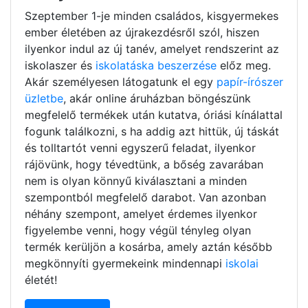
Szeptember 1-je minden családos, kisgyermekes
ember életében az újrakezdésről szól, hiszen
ilyenkor indul az új tanév, amelyet rendszerint az
iskolaszer és
iskolatáska beszerzése
előz meg.
Akár személyesen látogatunk el egy
papír-írószer
üzletbe
, akár online áruházban böngészünk
megfelelő termékek után kutatva, óriási kínálattal
fogunk találkozni, s ha addig azt hittük, új táskát
és tolltartót venni egyszerű feladat, ilyenkor
rájövünk, hogy tévedtünk, a bőség zavarában
nem is olyan könnyű kiválasztani a minden
szempontból megfelelő darabot. Van azonban
néhány szempont, amelyet érdemes ilyenkor
figyelembe venni, hogy végül tényleg olyan
termék kerüljön a kosárba, amely aztán később
megkönnyíti gyermekeink mindennapi
iskolai
életét!