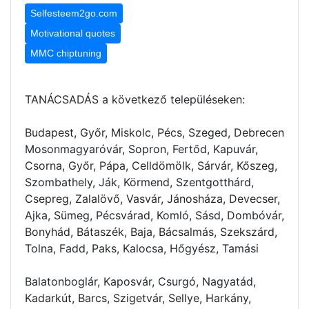
Selfesteem2go.com
Motivational quotes
MMC chiptuning
TANÁCSADÁS a következő településeken:
Budapest, Győr, Miskolc, Pécs, Szeged, Debrecen
Mosonmagyaróvár, Sopron, Fertőd, Kapuvár,
Csorna, Győr, Pápa, Celldömölk, Sárvár, Kőszeg,
Szombathely, Ják, Körmend, Szentgotthárd,
Csepreg, Zalalövő, Vasvár, Jánosháza, Devecser,
Ajka, Sümeg, Pécsvárad, Komló, Sásd, Dombóvár,
Bonyhád, Bátaszék, Baja, Bácsalmás, Szekszárd,
Tolna, Fadd, Paks, Kalocsa, Hőgyész, Tamási
Balatonboglár, Kaposvár, Csurgó, Nagyatád,
Kadarkút, Barcs, Szigetvár, Sellye, Harkány,