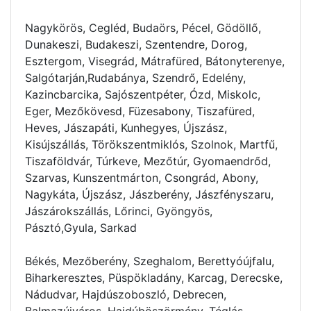
Nagykörös, Cegléd, Budaörs, Pécel, Gödöllő,
Dunakeszi, Budakeszi, Szentendre, Dorog,
Esztergom, Visegrád, Mátrafüred, Bátonyterenye,
Salgótarján,Rudabánya, Szendrő, Edelény,
Kazincbarcika, Sajószentpéter, Ózd, Miskolc,
Eger, Mezőkövesd, Füzesabony, Tiszafüred,
Heves, Jászapáti, Kunhegyes, Újszász,
Kisújszállás, Törökszentmiklós, Szolnok, Martfű,
Tiszaföldvár, Túrkeve, Mezőtúr, Gyomaendrőd,
Szarvas, Kunszentmárton, Csongrád, Abony,
Nagykáta, Újszász, Jászberény, Jászfényszaru,
Jászárokszállás, Lőrinci, Gyöngyös,
Pásztó,Gyula, Sarkad
Békés, Mezőberény, Szeghalom, Berettyóújfalu,
Biharkeresztes, Püspökladány, Karcag, Derecske,
Nádudvar, Hajdúszoboszló, Debrecen,
Balmazújváros, Hajdúböszörmény, Téglás,