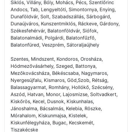
Siklós, Villány, Bóly, Mohács, Pécs, Szentlőrinc
Andocs, Tab, Lengyeltóti, Simontornya, Enying,
Dunaföldvár, Solt, Szabadszállás, Sárbogárd,
Dunaújváros, Kunszentmiklós, Ráckeve, Gárdony,
Székesfehérvár, Balatonföldvár, Siófok,
Balatonalmádi, Polgárdi, Balatonfűzfő,
Balatonfüred, Veszprém, Sátoraljaújhely
Szentes, Mindszent, Kondoros, Orosháza,
Hódmezővásárhely, Szeged, Battonya,
Mezőkovácsháza, Békéscsaba, Nagymaros,
Nyergesújfalu, Kismaros, Göd,Szob, Rétság,
Balassagyarmat, Romhány, Hollókő, Szécsény,
Aszód, Hatvan, Monor, Lajosmizse, Soltvadkert,
Kiskőrös, Kecel, Dusnok, Kiskunhalas,
Jánoshalma, Bácsalmás, Kelebia, Röszke,
Mórahalom, Kiskunmajsa, Kistelek,
Kiskunfélegyháza, Bugac, Kecskemét,
Tiszakécske