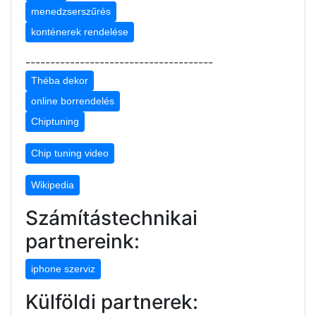
menedzserszűrés
konténerek rendelése
--------------------------------------
Théba dekor
online borrendelés
Chiptuning
Chip tuning video
Wikipedia
Számítástechnikai
partnereink:
iphone szerviz
Külföldi partnerek: