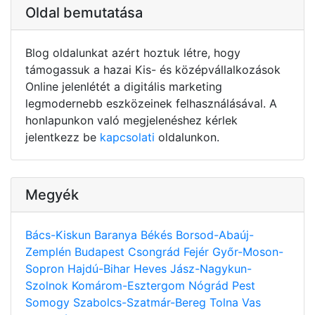
Oldal bemutatása
Blog oldalunkat azért hoztuk létre, hogy
támogassuk a hazai Kis- és középvállalkozások
Online jelenlétét a digitális marketing
legmodernebb eszközeinek felhasználásával. A
honlapunkon való megjelenéshez kérlek
jelentkezz be
kapcsolati
oldalunkon.
Megyék
Bács-Kiskun
Baranya
Békés
Borsod-Abaúj-
Zemplén
Budapest
Csongrád
Fejér
Győr-Moson-
Sopron
Hajdú-Bihar
Heves
Jász-Nagykun-
Szolnok
Komárom-Esztergom
Nógrád
Pest
Somogy
Szabolcs-Szatmár-Bereg
Tolna
Vas