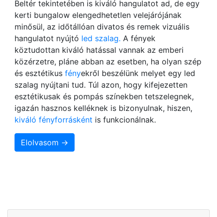
Beltér tekintetében is kiváló hangulatot ad, de egy
kerti bungalow elengedhetetlen velejárójának
minősül, az időtállóan divatos és remek vizuális
hangulatot nyújtó
led szalag.
A fények
köztudottan kiváló hatással vannak az emberi
közérzetre, pláne abban az esetben, ha olyan szép
és esztétikus
fény
ekről beszélünk melyet egy led
szalag nyújtani tud. Túl azon, hogy kifejezetten
esztétikusak és pompás színekben tetszelegnek,
igazán hasznos kelléknek is bizonyulnak, hiszen,
kiváló fényforrásként
is funkcionálnak.
Elolvasom →