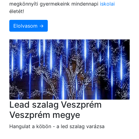
megkönnyíti gyermekeink mindennapi
iskolai
életét!
Elolvasom →
Lead szalag Veszprém
Veszprém megye
Hangulat a köbön - a led szalag varázsa