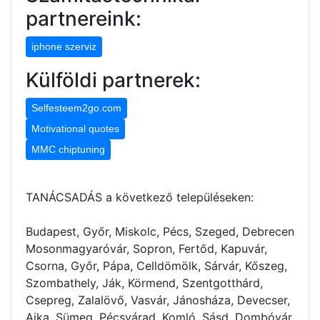
partnereink:
iphone szerviz
Külföldi partnerek:
Selfesteem2go.com
Motivational quotes
MMC chiptuning
TANÁCSADÁS a következő településeken:
Budapest, Győr, Miskolc, Pécs, Szeged, Debrecen
Mosonmagyaróvár, Sopron, Fertőd, Kapuvár,
Csorna, Győr, Pápa, Celldömölk, Sárvár, Kőszeg,
Szombathely, Ják, Körmend, Szentgotthárd,
Csepreg, Zalalövő, Vasvár, Jánosháza, Devecser,
Ajka, Sümeg, Pécsvárad, Komló, Sásd, Dombóvár,