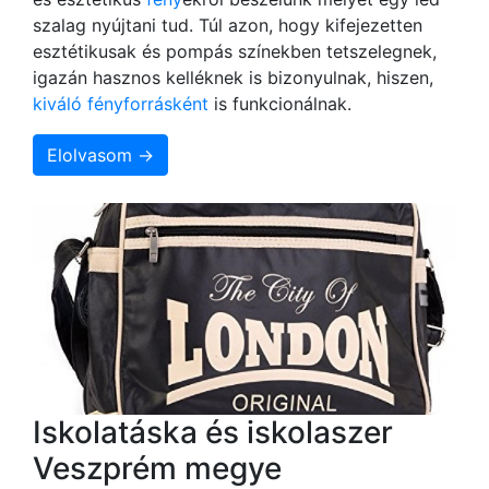
szalag nyújtani tud. Túl azon, hogy kifejezetten
esztétikusak és pompás színekben tetszelegnek,
igazán hasznos kelléknek is bizonyulnak, hiszen,
kiváló fényforrásként
is funkcionálnak.
Elolvasom →
Iskolatáska és iskolaszer
Veszprém megye