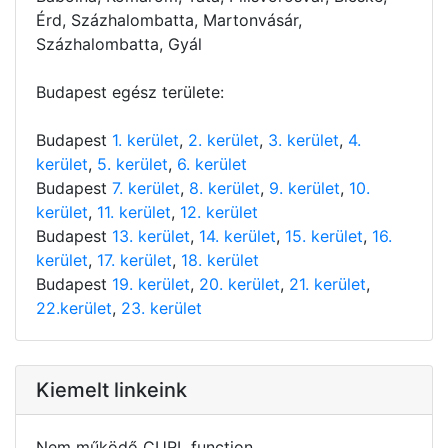
Érd, Százhalombatta, Martonvásár,
Százhalombatta, Gyál
Budapest egész területe:
Budapest
1. kerület
,
2. kerület
,
3. kerület
,
4.
kerület
,
5. kerület
,
6. kerület
Budapest
7. kerület
,
8. kerület
,
9. kerület
,
10.
kerület
,
11. kerület
,
12. kerület
Budapest
13. kerület
,
14. kerület
,
15. kerület
,
16.
kerület
,
17. kerület
,
18. kerület
Budapest
19. kerület
,
20. kerület
,
21. kerület
,
22.kerület
,
23. kerület
Kiemelt linkeink
Nem működő CURL function.