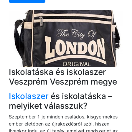
Iskolatáska és iskolaszer
Veszprém Veszprém megye
Iskolaszer
és iskolatáska –
melyiket válasszuk?
Szeptember 1-je minden családos, kisgyermekes
ember életében az újrakezdésről szól, hiszen
ilyenkor indul az új tanév, amelyet rendszerint az