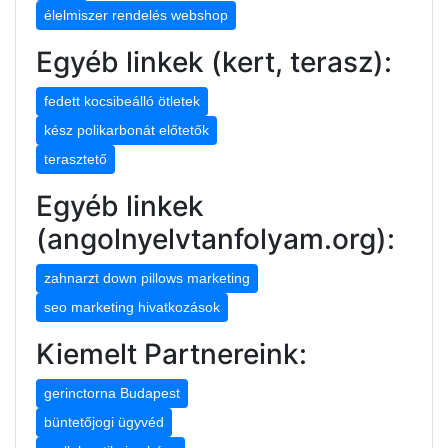
élelmiszer rendelés webshop
Egyéb linkek (kert, terasz):
fedett kocsibeálló ötletek
kész polikarbonát előtetők
terasztető
Egyéb linkek
(angolnyelvtanfolyam.org):
zahnarzt down pillows marketing
seo marketing hivatkozások
Kiemelt Partnereink:
gerinctorna Budapest
büntetőjogi ügyvéd