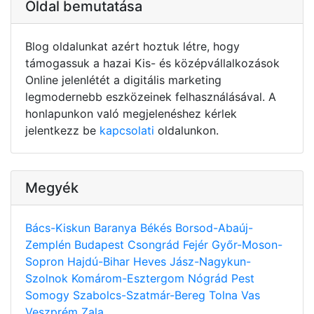
Oldal bemutatása
Blog oldalunkat azért hoztuk létre, hogy
támogassuk a hazai Kis- és középvállalkozások
Online jelenlétét a digitális marketing
legmodernebb eszközeinek felhasználásával. A
honlapunkon való megjelenéshez kérlek
jelentkezz be
kapcsolati
oldalunkon.
Megyék
Bács-Kiskun
Baranya
Békés
Borsod-Abaúj-
Zemplén
Budapest
Csongrád
Fejér
Győr-Moson-
Sopron
Hajdú-Bihar
Heves
Jász-Nagykun-
Szolnok
Komárom-Esztergom
Nógrád
Pest
Somogy
Szabolcs-Szatmár-Bereg
Tolna
Vas
Veszprém
Zala