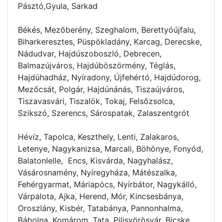
Pásztó,Gyula, Sarkad
Békés, Mezőberény, Szeghalom, Berettyóújfalu,
Biharkeresztes, Püspökladány, Karcag, Derecske,
Nádudvar, Hajdúszoboszló, Debrecen,
Balmazújváros, Hajdúböszörmény, Téglás,
Hajdúhadház, Nyíradony, Újfehértó, Hajdúdorog,
Mezőcsát, Polgár, Hajdúnánás, Tiszaújváros,
Tiszavasvári, Tiszalök, Tokaj, Felsőzsolca,
Szikszó, Szerencs, Sárospatak, Zalaszentgrót
Hévíz, Tapolca, Keszthely, Lenti, Zalakaros,
Letenye, Nagykanizsa, Marcali, Böhönye, Fonyód,
Balatonlelle, Encs, Kisvárda, Nagyhalász,
Vásárosnamény, Nyíregyháza, Mátészalka,
Fehérgyarmat, Máriapócs, Nyírbátor, Nagykálló,
Várpalota, Ajka, Herend, Mór, Kincsesbánya,
Oroszlány, Kisbér, Tatabánya, Pannonhalma,
Bábolna, Komárom, Tata, Pilisvörösvár, Bicske,