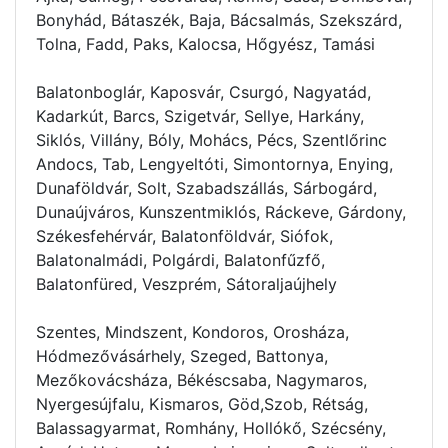
Bonyhád, Bátaszék, Baja, Bácsalmás, Szekszárd,
Tolna, Fadd, Paks, Kalocsa, Hőgyész, Tamási
Balatonboglár, Kaposvár, Csurgó, Nagyatád,
Kadarkút, Barcs, Szigetvár, Sellye, Harkány,
Siklós, Villány, Bóly, Mohács, Pécs, Szentlőrinc
Andocs, Tab, Lengyeltóti, Simontornya, Enying,
Dunaföldvár, Solt, Szabadszállás, Sárbogárd,
Dunaújváros, Kunszentmiklós, Ráckeve, Gárdony,
Székesfehérvár, Balatonföldvár, Siófok,
Balatonalmádi, Polgárdi, Balatonfűzfő,
Balatonfüred, Veszprém, Sátoraljaújhely
Szentes, Mindszent, Kondoros, Orosháza,
Hódmezővásárhely, Szeged, Battonya,
Mezőkovácsháza, Békéscsaba, Nagymaros,
Nyergesújfalu, Kismaros, Göd,Szob, Rétság,
Balassagyarmat, Romhány, Hollókő, Szécsény,