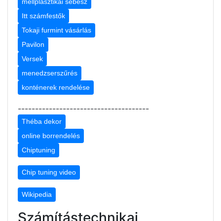
mellplasztikai sebész
Itt számfestők
Tokaji furmint vásárlás
Pavilon
Versek
menedzserszűrés
konténerek rendelése
--------------------------------------
Théba dekor
online borrendelés
Chiptuning
Chip tuning video
Wikipedia
Számítástechnikai