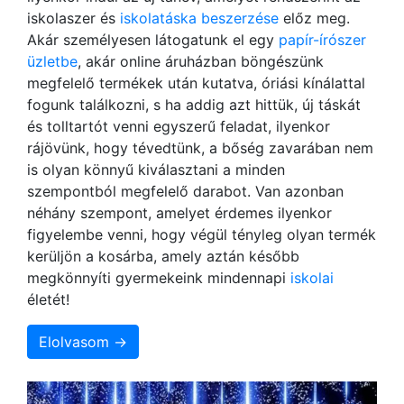
iskolaszer és
iskolatáska beszerzése
előz meg.
Akár személyesen látogatunk el egy
papír-írószer
üzletbe
, akár online áruházban böngészünk
megfelelő termékek után kutatva, óriási kínálattal
fogunk találkozni, s ha addig azt hittük, új táskát
és tolltartót venni egyszerű feladat, ilyenkor
rájövünk, hogy tévedtünk, a bőség zavarában nem
is olyan könnyű kiválasztani a minden
szempontból megfelelő darabot. Van azonban
néhány szempont, amelyet érdemes ilyenkor
figyelembe venni, hogy végül tényleg olyan termék
kerüljön a kosárba, amely aztán később
megkönnyíti gyermekeink mindennapi
iskolai
életét!
Elolvasom →