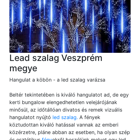
Lead szalag Veszprém
megye
Hangulat a köbön - a led szalag varázsa
Beltér tekintetében is kiváló hangulatot ad, de egy
kerti bungalow elengedhetetlen velejárójának
minősül, az időtállóan divatos és remek vizuális
hangulatot nyújtó
led szalag.
A fények
köztudottan kiváló hatással vannak az emberi
közérzetre, pláne abban az esetben, ha olyan szép
és esztétikus
fény
ekről beszélünk melyet egy led