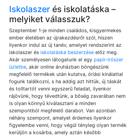
Iskolaszer
és iskolatáska –
melyiket válasszuk?
Szeptember 1-je minden családos, kisgyermekes
ember életében az újrakezdésről szól, hiszen
ilyenkor indul az új tanév, amelyet rendszerint az
iskolaszer és
iskolatáska beszerzése
előz meg.
Akár személyesen látogatunk el egy
papír-írószer
üzletbe
, akár online áruházban böngészünk
megfelelő termékek után kutatva, óriási kínálattal
fogunk találkozni, s ha addig azt hittük, új táskát
és tolltartót venni egyszerű feladat, ilyenkor
rájövünk, hogy tévedtünk, a bőség zavarában nem
is olyan könnyű kiválasztani a minden
szempontból megfelelő darabot. Van azonban
néhány szempont, amelyet érdemes ilyenkor
figyelembe venni, hogy végül tényleg olyan termék
kerüljön a kosárba, amely aztán később