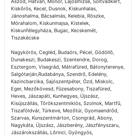
Aszód, Hatvan, Monor, Lajosmizse, Soltvadkert,
Kiskőrös, Kecel, Dusnok, Kiskunhalas,
Jánoshalma, Bácsalmás, Kelebia, Röszke,
Mórahalom, Kiskunmajsa, Kistelek,
Kiskunfélegyháza, Bugac, Kecskemét,
Tiszakécske
Nagykörös, Cegléd, Budaörs, Pécel, Gödöllő,
Dunakeszi, Budakeszi, Szentendre, Dorog,
Esztergom, Visegrád, Mátrafüred, Bátonyterenye,
Salgótarján,Rudabánya, Szendrő, Edelény,
Kazincbarcika, Sajószentpéter, Ózd, Miskolc,
Eger, Mezőkövesd, Füzesabony, Tiszafüred,
Heves, Jászapáti, Kunhegyes, Újszász,
Kisújszállás, Törökszentmiklós, Szolnok, Martfű,
Tiszaföldvár, Túrkeve, Mezőtúr, Gyomaendrőd,
Szarvas, Kunszentmárton, Csongrád, Abony,
Nagykáta, Újszász, Jászberény, Jászfényszaru,
Jászárokszállás, Lőrinci, Gyöngyös,