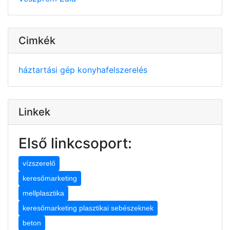
Cimkék
háztartási gép
konyhafelszerelés
Linkek
Első linkcsoport:
vízszerelő
keresőmarketing
mellplasztika
keresőmarketing plasztikai sebészeknek
beton