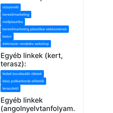
vízszerelő
keresőmarketing
mellplasztika
keresőmarketing plasztikai sebészeknek
beton
élelmiszer rendelés webshop
Egyéb linkek (kert,
terasz):
fedett kocsibeálló ötletek
kész polikarbonát előtetők
terasztető
Egyéb linkek
(angolnyelvtanfolyam.