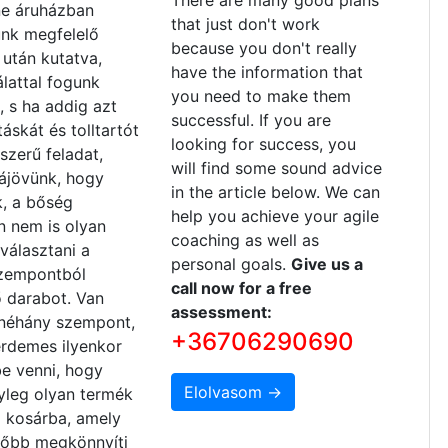
There are many good plans
ne áruházban
that just don't work
nk megfelelő
because you don't really
után kutatva,
have the information that
álattal fogunk
you need to make them
i, s ha addig azt
successful. If you are
 táskát és tolltartót
looking for success, you
szerű feladat,
will find some sound advice
rájövünk, hogy
in the article below. We can
k, a bőség
help you achieve your agile
n nem is olyan
coaching as well as
választani a
personal goals.
Give us a
zempontból
call now for a free
 darabot. Van
assessment:
néhány szempont,
+36706290690
érdemes ilyenkor
e venni, hogy
Elolvasom →
yleg olyan termék
a kosárba, amely
sőbb megkönnyíti