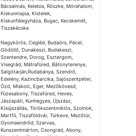
Bácsalmás, Kelebia, Röszke, Mórahalom,
Kiskunmajsa, Kistelek,
Kiskunfélegyháza, Bugac, Kecskemét,
Tiszakécske
Nagykörös, Cegléd, Budaörs, Pécel,
Gödöllő, Dunakeszi, Budakeszi,
Szentendre, Dorog, Esztergom,
Visegrád, Mátrafüred, Bátonyterenye,
Salgótarján,Rudabánya, Szendrő,
Edelény, Kazincbarcika, Sajószentpéter,
Ózd, Miskolc, Eger, Mezőkövesd,
Füzesabony, Tiszafüred, Heves,
Jászapáti, Kunhegyes, Újszász,
Kisújszállás, Törökszentmiklós, Szolnok,
Martfű, Tiszaföldvár, Túrkeve, Mezőtúr,
Gyomaendrőd, Szarvas,
Kunszentmárton, Csongrád, Abony,