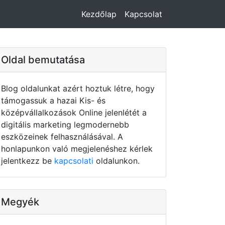
Kezdőlap
Kapcsolat
Oldal bemutatása
Blog oldalunkat azért hoztuk létre, hogy
támogassuk a hazai Kis- és
középvállalkozások Online jelenlétét a
digitális marketing legmodernebb
eszközeinek felhasználásával. A
honlapunkon való megjelenéshez kérlek
jelentkezz be
kapcsolati
oldalunkon.
Megyék