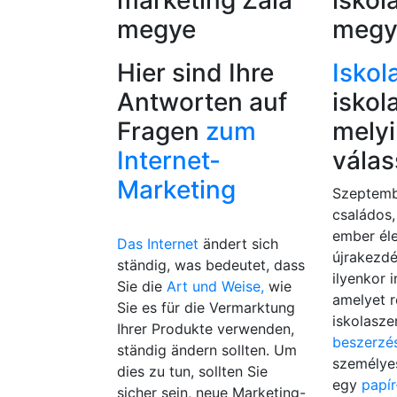
marketing Zala
iskol
megye
megy
Hier sind Ihre
Iskol
Antworten auf
iskol
Fragen
zum
melyi
Internet-
vála
Marketing
Szeptemb
családos
ember él
Das Internet
ändert sich
újrakezdé
ständig, was bedeutet, dass
ilyenkor i
Sie die
Art und Weise,
wie
amelyet r
Sie es für die Vermarktung
iskolasze
Ihrer Produkte verwenden,
beszerzé
ständig ändern sollten. Um
személyes
dies zu tun, sollten Sie
egy
papír
sicher sein, neue Marketing-