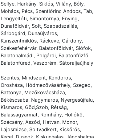
Sellye, Harkány, Siklós, Villány, Bóly,
Mohács, Pécs, Szentlőrinc Andocs, Tab,
Lengyeltóti, Simontornya, Enying,
Dunaföldvár, Solt, Szabadszállás,
Sárbogárd, Dunaújváros,
Kunszentmiklós, Ráckeve, Gárdony,
Székesfehérvár, Balatonföldvár, Siófok,
Balatonalmádi, Polgárdi, Balatonfűzfő,
Balatonfüred, Veszprém, Sátoraljaújhely
Szentes, Mindszent, Kondoros,
Orosháza, Hódmezővásárhely, Szeged,
Battonya, Mezőkovácsháza,
Békéscsaba, Nagymaros, Nyergesújfalu,
Kismaros, Göd,Szob, Rétság,
Balassagyarmat, Romhány, Hollókő,
Szécsény, Aszód, Hatvan, Monor,
Lajosmizse, Soltvadkert, Kiskőrös,
Kecel, Dusnok, Kiskunhalas, Jánoshalma,