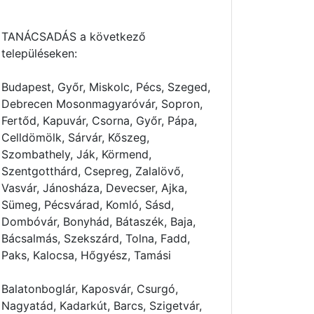
TANÁCSADÁS a következő
településeken:
Budapest, Győr, Miskolc, Pécs, Szeged,
Debrecen Mosonmagyaróvár, Sopron,
Fertőd, Kapuvár, Csorna, Győr, Pápa,
Celldömölk, Sárvár, Kőszeg,
Szombathely, Ják, Körmend,
Szentgotthárd, Csepreg, Zalalövő,
Vasvár, Jánosháza, Devecser, Ajka,
Sümeg, Pécsvárad, Komló, Sásd,
Dombóvár, Bonyhád, Bátaszék, Baja,
Bácsalmás, Szekszárd, Tolna, Fadd,
Paks, Kalocsa, Hőgyész, Tamási
Balatonboglár, Kaposvár, Csurgó,
Nagyatád, Kadarkút, Barcs, Szigetvár,