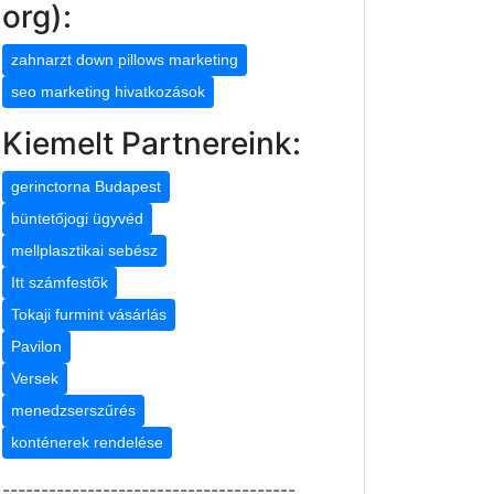
org):
zahnarzt down pillows marketing
seo marketing hivatkozások
Kiemelt Partnereink:
gerinctorna Budapest
büntetőjogi ügyvéd
mellplasztikai sebész
Itt számfestők
Tokaji furmint vásárlás
Pavilon
Versek
menedzserszűrés
konténerek rendelése
--------------------------------------