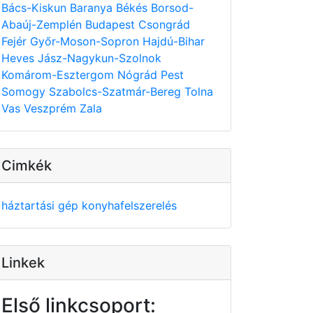
Bács-Kiskun
Baranya
Békés
Borsod-
Abaúj-Zemplén
Budapest
Csongrád
Fejér
Győr-Moson-Sopron
Hajdú-Bihar
Heves
Jász-Nagykun-Szolnok
Komárom-Esztergom
Nógrád
Pest
Somogy
Szabolcs-Szatmár-Bereg
Tolna
Vas
Veszprém
Zala
Cimkék
háztartási gép
konyhafelszerelés
Linkek
Első linkcsoport: