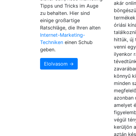
akár onli
Tipps und Tricks im Auge
böngészü
zu behalten. Hier sind
termékek 
einige großartige
óriási kín
Ratschläge, die Ihren alten
találkozn
Internet-Marketing-
hittük, új
Techniken
einen Schub
venni egy
geben.
ilyenkor 
tévedtün
Elolvasom →
zavarába
könnyű ki
minden s
megfelelő
azonban 
amelyet 
figyelemb
végül tén
kerüljön 
aztán ké