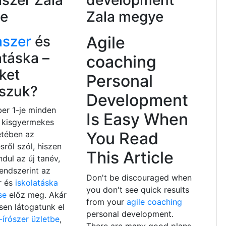
aszer Zala
development
e
Zala megye
aszer
és
Agile
atáska –
coaching
ket
Personal
sszuk?
Development
er 1-je minden
Is Easy When
, kisgyermekes
You Read
etében az
sről szól, hiszen
This Article
ndul az új tanév,
endszerint az
Don't be discouraged when
r és
iskolatáska
you don't see quick results
se
előz meg. Akár
from your
agile coaching
en látogatunk el
personal development.
-írószer üzletbe
,