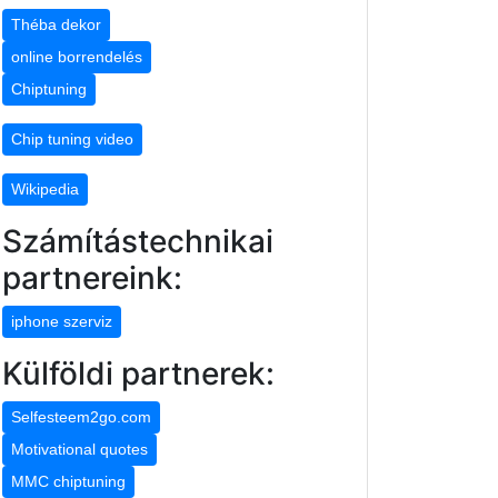
Théba dekor
online borrendelés
Chiptuning
Chip tuning video
Wikipedia
Számítástechnikai
partnereink:
iphone szerviz
Külföldi partnerek:
Selfesteem2go.com
Motivational quotes
MMC chiptuning