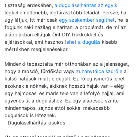
tisztaság érdekében,
a duguláselhárítás az egyik
legkellemetlenebb, legfárasztóbb feladat. Persze, ha
úgy látjuk, itt már csak
egy szakember segíthet
, ne is
fogjunk neki házilag elhárítani a problémát, de mi az
alábbiakban ellátjuk Önt DIY trükkökkel és
eljárásokkal, ami hasznos
lehet a dugulás
kisebb
mértékben megjelenésekor.
Mindenki tapasztalta már otthonában az a jelenséget,
hogy a mosdó, fürdőkád vagy
zuhanytálca szűrője
a
külső hatások miatt eldugult. Ez főleg ismerős lehet
azoknak a nőknek, akiknek hosszú hajuk van – elég
egy hajmosás, és máris tele van a lefolyó hajjal, ami
egyenes út a duguláshoz. Ez egy alapeset, szinte
mindennapos, sajnos ettől sokkal makacsabb
dugulások is léteznek.
Duguláselhárítás kisokos