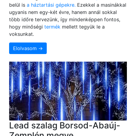
belül is
a háztartási gépekre.
Ezekkel a masinákkal
ugyanis nem egy-két évre, hanem annál sokkal
több időre tervezünk, így mindenképpen fontos,
hogy minőségi
termék
mellett tegyük le a
voksunkat.
Elolvasom →
Lead szalag Borsod-Abaúj-
Zemplén megye