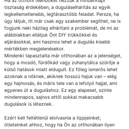
Ha az otthoni teendőket nézzük a mindennapi
tisztaság érdekében, a duguláselhárítás az egyik
legkellemetlenebb, legfárasztóbb feladat. Persze, ha
úgy látjuk, itt már csak egy szakember segíthet, ne is
fogjunk neki házilag elhárítani a problémát, de mi az
alábbiakban ellátjuk Önt DIY trükkökkel és
eljárásokkal, ami hasznos lehet a dugulás kisebb
mértékben megjelenésekor.
Mindenki tapasztalta már otthonában az a jelenséget,
hogy a mosdó, fürdőkád vagy zuhanytálca szűrője a
külső hatások miatt eldugult. Ez főleg ismerős lehet
azoknak a nőknek, akiknek hosszú hajuk van – elég
egy hajmosás, és máris tele van a lefolyó hajjal, ami
egyenes út a duguláshoz. Ez egy alapeset, szinte
mindennapos, sajnos ettől sokkal makacsabb
dugulások is léteznek.
Ezért kell feltétlenül elolvasnia a tippjeinket,
ötleteinket ahhoz, hogy ha Ön az otthonában ilyen