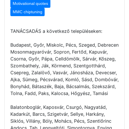
Motivational quotes
MMC chiptuning
TANÁCSADÁS a következő településeken:
Budapest, Győr, Miskolc, Pécs, Szeged, Debrecen
Mosonmagyaróvár, Sopron, Fertőd, Kapuvár,
Csorna, Győr, Pápa, Celldömölk, Sárvár, Kőszeg,
Szombathely, Ják, Körmend, Szentgotthárd,
Csepreg, Zalalövő, Vasvár, Jánosháza, Devecser,
Ajka, Sümeg, Pécsvárad, Komló, Sásd, Dombóvár,
Bonyhád, Bátaszék, Baja, Bácsalmás, Szekszárd,
Tolna, Fadd, Paks, Kalocsa, Hőgyész, Tamási
Balatonboglár, Kaposvár, Csurgó, Nagyatád,
Kadarkút, Barcs, Szigetvár, Sellye, Harkány,
Siklós, Villány, Bóly, Mohács, Pécs, Szentlőrinc
Andocs, Tab, Lengyeltóti, Simontornya, Enying,