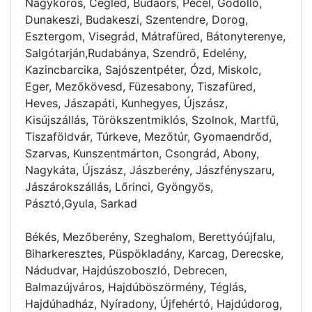
Nagykörös, Cegléd, Budaörs, Pécel, Gödöllő,
Dunakeszi, Budakeszi, Szentendre, Dorog,
Esztergom, Visegrád, Mátrafüred, Bátonyterenye,
Salgótarján,Rudabánya, Szendrő, Edelény,
Kazincbarcika, Sajószentpéter, Ózd, Miskolc,
Eger, Mezőkövesd, Füzesabony, Tiszafüred,
Heves, Jászapáti, Kunhegyes, Újszász,
Kisújszállás, Törökszentmiklós, Szolnok, Martfű,
Tiszaföldvár, Túrkeve, Mezőtúr, Gyomaendrőd,
Szarvas, Kunszentmárton, Csongrád, Abony,
Nagykáta, Újszász, Jászberény, Jászfényszaru,
Jászárokszállás, Lőrinci, Gyöngyös,
Pásztó,Gyula, Sarkad
Békés, Mezőberény, Szeghalom, Berettyóújfalu,
Biharkeresztes, Püspökladány, Karcag, Derecske,
Nádudvar, Hajdúszoboszló, Debrecen,
Balmazújváros, Hajdúböszörmény, Téglás,
Hajdúhadház, Nyíradony, Újfehértó, Hajdúdorog,