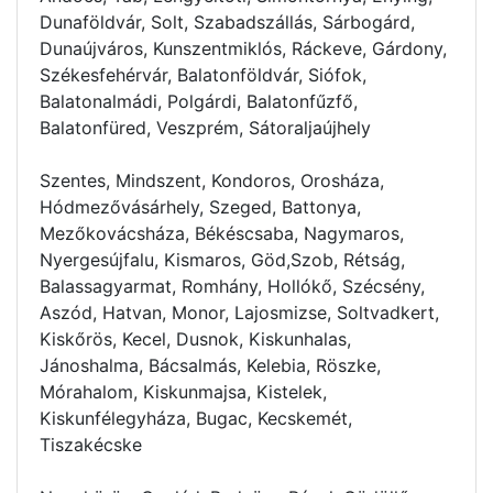
Dunaföldvár, Solt, Szabadszállás, Sárbogárd,
Dunaújváros, Kunszentmiklós, Ráckeve, Gárdony,
Székesfehérvár, Balatonföldvár, Siófok,
Balatonalmádi, Polgárdi, Balatonfűzfő,
Balatonfüred, Veszprém, Sátoraljaújhely
Szentes, Mindszent, Kondoros, Orosháza,
Hódmezővásárhely, Szeged, Battonya,
Mezőkovácsháza, Békéscsaba, Nagymaros,
Nyergesújfalu, Kismaros, Göd,Szob, Rétság,
Balassagyarmat, Romhány, Hollókő, Szécsény,
Aszód, Hatvan, Monor, Lajosmizse, Soltvadkert,
Kiskőrös, Kecel, Dusnok, Kiskunhalas,
Jánoshalma, Bácsalmás, Kelebia, Röszke,
Mórahalom, Kiskunmajsa, Kistelek,
Kiskunfélegyháza, Bugac, Kecskemét,
Tiszakécske