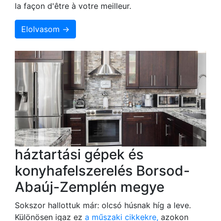
la façon d'être à votre meilleur.
Elolvasom →
háztartási gépek és
konyhafelszerelés Borsod-
Abaúj-Zemplén megye
Sokszor hallottuk már: olcsó húsnak híg a leve.
Különösen igaz ez
a műszaki cikkekre,
azokon