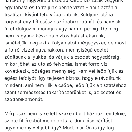
hatékony fegyvere a szódabikarbóna? Csak vegyünk
egy lábast és forraljunk benne vizet – amit aztán a
tisztítani kívánt lefolyóba öntünk. Küldjünk utána
rögvest egy fél csésze szódabikarbónát, és hagyjuk
őket dolgozni, mondjuk úgy három percig. De még
nem vagyunk kész: ha biztos hatást akarunk,
ismételjük meg ezt a folyamatot mégegyszer, de most
a forró vízzel ugyanakkora mennyiségű ecetet
zúdítsunk a lyukba, és várjuk a csodát negyedóráig,
mikor jöhet az utolsó felvonás. Ismét forró víz
következik, bőséges mennyiség -amivel leöblítjük az
egész lefolyót, így teljesen biztos, hogy eltávolítunk
mindent, ami nem illik a csőbe, leöblítjük a tisztításhoz
szánt természetes takarítószerünket is, az ecetet és
szódabikarbónát.
Még csak nem is kellett szakembert házhoz rendelnie,
szinte fillérekből megoldotta a duguláselhárítást –
ugye mennyivel jobb így? Most már Ön is így fog