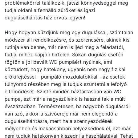
problémakörrel találkozik, játszi könnyedséggel meg
tudja oldani a fennálló zűröket és igazi
duguláselhárítás háziorvos legyen!
Hogy hogyan küzdjünk meg egy dugulással, számtalan
módszer áll rendelkezésre, és szerencsére, akinek kis
rutinja van benne, már nem is ijed meg a feladattól,
tudja, mihez kapjon hirtelen. Sokan dugulás esetén
rögtön a jól bevált WC pumpáért nyúlnak, ami
köztudott, hogy hatékony, ugyanis nem nagy fizikai
erőkifejtéssel - pumpáló mozdulatokkal - az esetek
túlnyomó részében meg is tudjuk szüntetni a lefolyó
eltömődését. Szinte minden háztartásban van WC
pumpa, ezt már a nagyszüleink is használták a múlt
évszázadban. Természetesen, ha nagyobb dugulásról
van szó, akkor a szívóereje már nem elegendő a
duguláselhárításra, mert ha a szennyeződések
mélyebben és makacsabban helyezkednek el, azt már
nem tudjuk hatékonyan kiszedni a használatával. Tehát