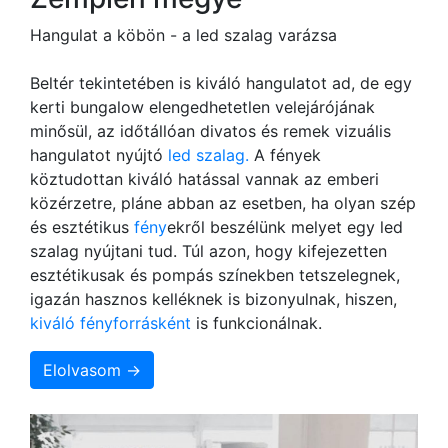
Hangulat a köbön - a led szalag varázsa
Beltér tekintetében is kiváló hangulatot ad, de egy
kerti bungalow elengedhetetlen velejárójának
minősül, az időtállóan divatos és remek vizuális
hangulatot nyújtó
led szalag.
A fények
köztudottan kiváló hatással vannak az emberi
közérzetre, pláne abban az esetben, ha olyan szép
és esztétikus
fény
ekről beszélünk melyet egy led
szalag nyújtani tud. Túl azon, hogy kifejezetten
esztétikusak és pompás színekben tetszelegnek,
igazán hasznos kelléknek is bizonyulnak, hiszen,
kiváló fényforrásként
is funkcionálnak.
Elolvasom →