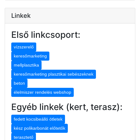
Linkek
Első linkcsoport:
vízszerelő
keresőmarketing
mellplasztika
keresőmarketing plasztikai sebészeknek
beton
élelmiszer rendelés webshop
Egyéb linkek (kert, terasz):
fedett kocsibeálló ötletek
kész polikarbonát előtetők
terasztető