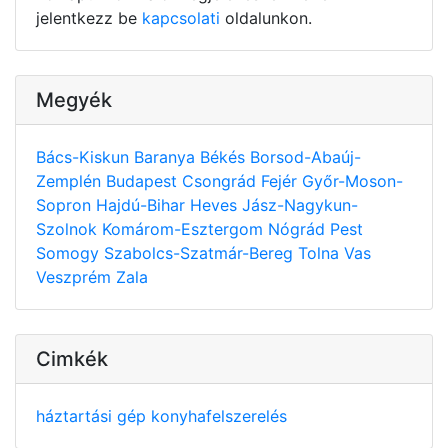
jelentkezz be
kapcsolati
oldalunkon.
Megyék
Bács-Kiskun
Baranya
Békés
Borsod-Abaúj-
Zemplén
Budapest
Csongrád
Fejér
Győr-Moson-
Sopron
Hajdú-Bihar
Heves
Jász-Nagykun-
Szolnok
Komárom-Esztergom
Nógrád
Pest
Somogy
Szabolcs-Szatmár-Bereg
Tolna
Vas
Veszprém
Zala
Cimkék
háztartási gép
konyhafelszerelés