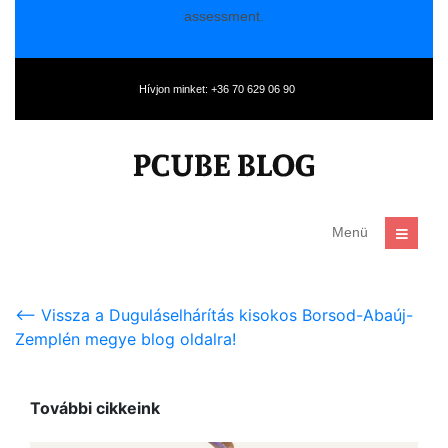
<-- Vissza a Duguláselhárítás kisokos Borsod-Abaúj-
Zemplén megye blog oldalra!
További cikkeink