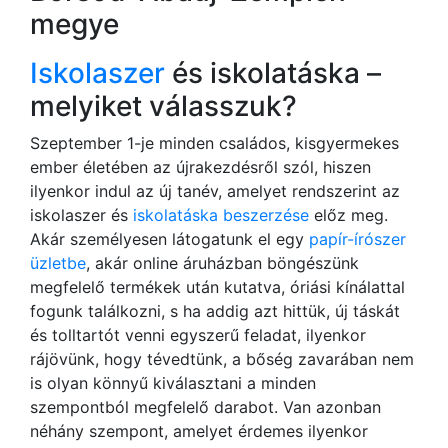
megye
Iskolaszer
és iskolatáska –
melyiket válasszuk?
Szeptember 1-je minden családos, kisgyermekes
ember életében az újrakezdésről szól, hiszen
ilyenkor indul az új tanév, amelyet rendszerint az
iskolaszer és
iskolatáska beszerzése
előz meg.
Akár személyesen látogatunk el egy
papír-írószer
üzletbe
, akár online áruházban böngészünk
megfelelő termékek után kutatva, óriási kínálattal
fogunk találkozni, s ha addig azt hittük, új táskát
és tolltartót venni egyszerű feladat, ilyenkor
rájövünk, hogy tévedtünk, a bőség zavarában nem
is olyan könnyű kiválasztani a minden
szempontból megfelelő darabot. Van azonban
néhány szempont, amelyet érdemes ilyenkor