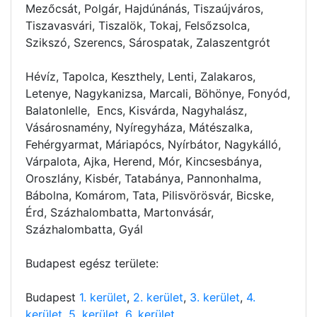
Mezőcsát, Polgár, Hajdúnánás, Tiszaújváros,
Tiszavasvári, Tiszalök, Tokaj, Felsőzsolca,
Szikszó, Szerencs, Sárospatak, Zalaszentgrót
Hévíz, Tapolca, Keszthely, Lenti, Zalakaros,
Letenye, Nagykanizsa, Marcali, Böhönye, Fonyód,
Balatonlelle, Encs, Kisvárda, Nagyhalász,
Vásárosnamény, Nyíregyháza, Mátészalka,
Fehérgyarmat, Máriapócs, Nyírbátor, Nagykálló,
Várpalota, Ajka, Herend, Mór, Kincsesbánya,
Oroszlány, Kisbér, Tatabánya, Pannonhalma,
Bábolna, Komárom, Tata, Pilisvörösvár, Bicske,
Érd, Százhalombatta, Martonvásár,
Százhalombatta, Gyál
Budapest egész területe:
Budapest
1. kerület
,
2. kerület
,
3. kerület
,
4.
kerület
,
5. kerület
,
6. kerület