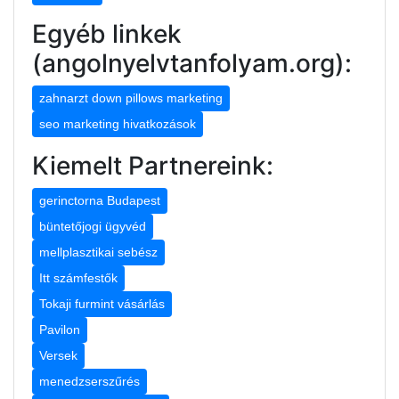
Egyéb linkek
(angolnyelvtanfolyam.org):
zahnarzt down pillows marketing
seo marketing hivatkozások
Kiemelt Partnereink:
gerinctorna Budapest
büntetőjogi ügyvéd
mellplasztikai sebész
Itt számfestők
Tokaji furmint vásárlás
Pavilon
Versek
menedzserszűrés