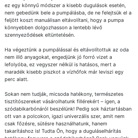
ez egy könnyű módszer a kisebb dugulások esetén,
nem gebedünk bele a pumpálásba, de ne felejtsük el a
feljött koszt manuálisan eltávolítani, hogy a pumpa
könnyebben dolgozhasson a lentebb lévő
szennyeződések eltüntetésén.
Ha végeztünk a pumpálással és eltávolítottuk az oda
nem illő anyagokat, engedjünk jó forró vizet a
lefolyóba, ez vegyszer nélkül is hatásos, mert a
maradék kisebb piszkot a vízhőfok már leviszi egy
perc alatt.
Sokan nem tudják, micsoda hatékony, természetes
tisztítószereket vásárolhatunk fillérekért – igen, a
szódabikarbónáról beszélünk! Pedig sok háztartásban
ott van a polcokon, igazi univerzális szer, amit nem
csak főzésre, sütésre használhatunk, hanem
takarításhoz is! Tudta Ön, hogy a duguláselhárítás