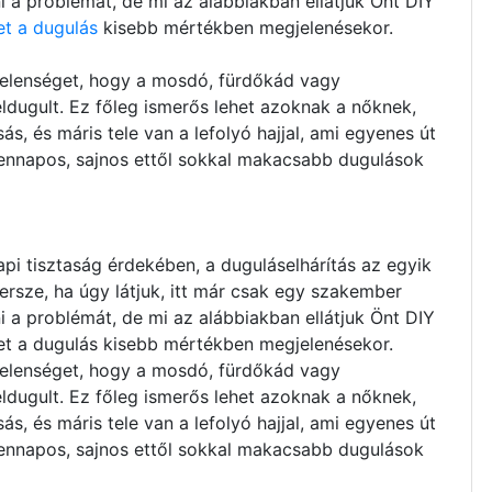
ani a problémát, de mi az alábbiakban ellátjuk Önt DIY
et a dugulás
kisebb mértékben megjelenésekor.
jelenséget, hogy a mosdó, fürdőkád vagy
ldugult. Ez főleg ismerős lehet azoknak a nőknek,
s, és máris tele van a lefolyó hajjal, ami egyenes út
dennapos, sajnos ettől sokkal makacsabb dugulások
i tisztaság érdekében, a duguláselhárítás az egyik
ersze, ha úgy látjuk, itt már csak egy szakember
ani a problémát, de mi az alábbiakban ellátjuk Önt DIY
ehet a dugulás kisebb mértékben megjelenésekor.
jelenséget, hogy a mosdó, fürdőkád vagy
eldugult. Ez főleg ismerős lehet azoknak a nőknek,
s, és máris tele van a lefolyó hajjal, ami egyenes út
dennapos, sajnos ettől sokkal makacsabb dugulások