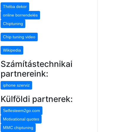
Théba dekor
online borrendelés
Chiptuning
Chip tuning video
Wikipedia
Számítástechnikai
partnereink:
iphone szerviz
Külföldi partnerek:
Selfesteem2go.com
Motivational quotes
MMC chiptuning