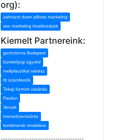
org):
zahnarzt down pillows marketing
seo marketing hivatkozások
Kiemelt Partnereink:
gerinctorna Budapest
büntetőjogi ügyvéd
mellplasztikai sebész
Itt számfestők
Tokaji furmint vásárlás
Pavilon
Versek
menedzserszűrés
konténerek rendelése
--------------------------------------