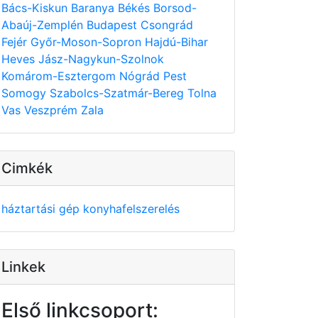
Bács-Kiskun
Baranya
Békés
Borsod-
Abaúj-Zemplén
Budapest
Csongrád
Fejér
Győr-Moson-Sopron
Hajdú-Bihar
Heves
Jász-Nagykun-Szolnok
Komárom-Esztergom
Nógrád
Pest
Somogy
Szabolcs-Szatmár-Bereg
Tolna
Vas
Veszprém
Zala
Cimkék
háztartási gép
konyhafelszerelés
Linkek
Első linkcsoport: