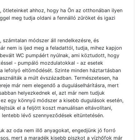
ket, ötleteinket ahhoz, hogy ha Ön az otthonában ilyen
ggel meg tudja oldani a fennálló zűröket és igazi
 számtalan módszer áll rendelkezésre, és
ár nem is ijed meg a feladattól, tudja, mihez kapjon
l bevált WC pumpáért nyúlnak, ami köztudott, hogy
jtéssel - pumpáló mozdulatokkal - az esetek
 a lefolyó eltömődését. Szinte minden háztartásban
asználták a múlt évszázadban. Természetesen, ha
ereje már nem elegendő a duguláselhárításra, mert
abban helyezkednek el, azt már nem tudjuk
t ez egy könnyű módszer a kisebb dugulások esetén,
tsük el a feljött koszt manuálisan eltávolítani,
lentebb lévő szennyeződések eltüntetésén.
uk az oda nem illő anyagokat, engedjünk jó forró
tásos, mert a maradék kisebb piszkot a vízhőfok már