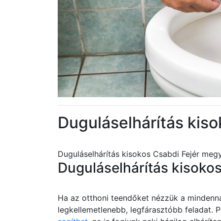
Duguláselhárítás kis
Duguláselhárítás kisokos Csabdi Fejér meg
Duguláselhárítás kisoko
Ha az otthoni teendőket nézzük a mindenn
legkellemetlenebb, legfárasztóbb feladat. P