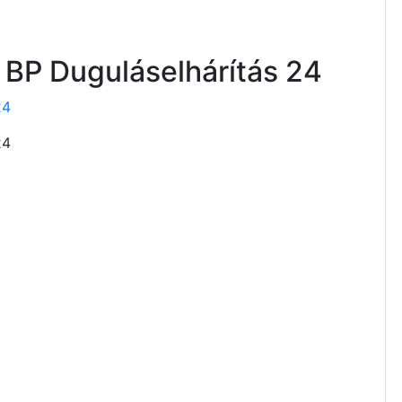
 BP Duguláselhárítás 24
24
24