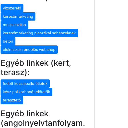
vízszerelő
keresőmarketing
mellplasztika
keresőmarketing plasztikai sebészeknek
beton
élelmiszer rendelés webshop
Egyéb linkek (kert,
terasz):
fedett kocsibeálló ötletek
kész polikarbonát előtetők
terasztető
Egyéb linkek
(angolnyelvtanfolyam.