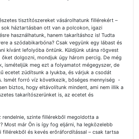
zetes tisztítószereket vásárolhatunk fillérekért –
 sok háztartásban ott van a polcokon, igazi
tésre használhatunk, hanem takarításhoz is! Tudta
vere a szódabikarbóna? Csak vegyünk egy lábast és
tani kívánt lefolyóba öntünk. Küldjünk utána rögvest
k őket dolgozni, mondjuk úgy három percig. De még
k, ismételjük meg ezt a folyamatot mégegyszer, de
 ecetet zúdítsunk a lyukba, és várjuk a csodát
s. Ismét forró víz következik, bőséges mennyiség -
esen biztos, hogy eltávolítunk mindent, ami nem illik a
szetes takarítószerünket is, az ecetet és
rendelnie, szinte fillérekből megoldotta a
? Most már Ön is így fog eljárni, ha legközelebb
illérekből és kevés erőráfordítással – csak tartsa