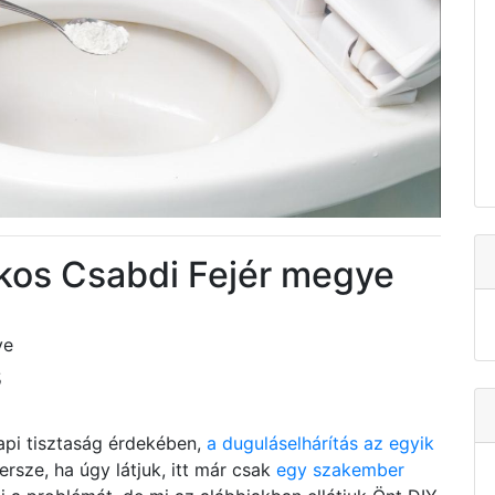
okos Csabdi Fejér megye
ye
s
api tisztaság érdekében,
a duguláselhárítás az egyik
ersze, ha úgy látjuk, itt már csak
egy szakember