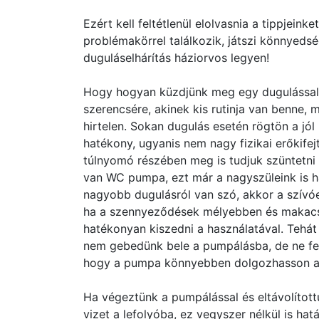
Ezért kell feltétlenül elolvasnia a tippjein
problémakörrel találkozik, játszi könnyedsé
duguláselhárítás háziorvos legyen!
Hogy hogyan küzdjünk meg egy dugulással,
szerencsére, akinek kis rutinja van benne, m
hirtelen. Sokan dugulás esetén rögtön a jó
hatékony, ugyanis nem nagy fizikai erőkife
túlnyomó részében meg is tudjuk szüntetni
van WC pumpa, ezt már a nagyszüleink is h
nagyobb dugulásról van szó, akkor a szívó
ha a szennyeződések mélyebben és makacs
hatékonyan kiszedni a használatával. Tehá
nem gebedünk bele a pumpálásba, de ne felej
hogy a pumpa könnyebben dolgozhasson a 
Ha végeztünk a pumpálással és eltávolított
vizet a lefolyóba, ez vegyszer nélkül is ha