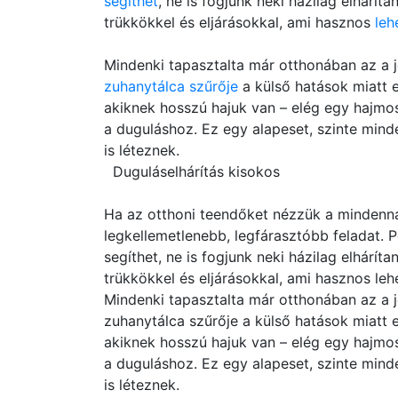
segíthet
, ne is fogjunk neki házilag elhárít
trükkökkel és eljárásokkal, ami hasznos
leh
Mindenki tapasztalta már otthonában az a 
zuhanytálca szűrője
a külső hatások miatt e
akiknek hosszú hajuk van – elég egy hajmosá
a duguláshoz. Ez egy alapeset, szinte min
is léteznek.
Duguláselhárítás kisokos
Ha az otthoni teendőket nézzük a mindennap
legkellemetlenebb, legfárasztóbb feladat. P
segíthet, ne is fogjunk neki házilag elhárít
trükkökkel és eljárásokkal, ami hasznos l
Mindenki tapasztalta már otthonában az a 
zuhanytálca szűrője a külső hatások miatt 
akiknek hosszú hajuk van – elég egy hajmosá
a duguláshoz. Ez egy alapeset, szinte min
is léteznek.