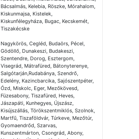
Bácsalmás, Kelebia, Röszke, Mórahalom,
Kiskunmajsa, Kistelek,
Kiskunfélegyháza, Bugac, Kecskemét,
Tiszakécske
Nagykörös, Cegléd, Budaörs, Pécel,
Gödöllő, Dunakeszi, Budakeszi,
Szentendre, Dorog, Esztergom,
Visegrád, Mátrafüred, Bátonyterenye,
Salgótarján,Rudabánya, Szendrő,
Edelény, Kazincbarcika, Sajószentpéter,
Ózd, Miskolc, Eger, Mezőkövesd,
Füzesabony, Tiszafüred, Heves,
Jászapáti, Kunhegyes, Újszász,
Kisújszállás, Törökszentmiklós, Szolnok,
Martfű, Tiszaföldvár, Túrkeve, Mezőtúr,
Gyomaendrőd, Szarvas,
Kunszentmárton, Csongrád, Abony,