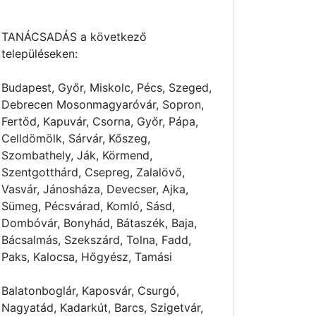
TANÁCSADÁS a következő
településeken:
Budapest, Győr, Miskolc, Pécs, Szeged,
Debrecen Mosonmagyaróvár, Sopron,
Fertőd, Kapuvár, Csorna, Győr, Pápa,
Celldömölk, Sárvár, Kőszeg,
Szombathely, Ják, Körmend,
Szentgotthárd, Csepreg, Zalalövő,
Vasvár, Jánosháza, Devecser, Ajka,
Sümeg, Pécsvárad, Komló, Sásd,
Dombóvár, Bonyhád, Bátaszék, Baja,
Bácsalmás, Szekszárd, Tolna, Fadd,
Paks, Kalocsa, Hőgyész, Tamási
Balatonboglár, Kaposvár, Csurgó,
Nagyatád, Kadarkút, Barcs, Szigetvár,