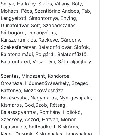
Sellye, Harkány, Siklós, Villány, Bóly,
Mohács, Pécs, Szentlőrinc Andocs, Tab,
Lengyeltóti, Simontornya, Enying,
Dunaföldvár, Solt, Szabadszállás,
Sárbogárd, Dunaújváros,
Kunszentmiklós, Ráckeve, Gárdony,
Székesfehérvár, Balatonföldvár, Siófok,
Balatonalmádi, Polgárdi, Balatonfűzfő,
Balatonfüred, Veszprém, Sátoraljaújhely
Szentes, Mindszent, Kondoros,
Orosháza, Hódmezővásárhely, Szeged,
Battonya, Mezőkovácsháza,
Békéscsaba, Nagymaros, Nyergesújfalu,
Kismaros, Göd,Szob, Rétság,
Balassagyarmat, Romhány, Hollókő,
Szécsény, Aszód, Hatvan, Monor,
Lajosmizse, Soltvadkert, Kiskőrös,
Kecel, Dusnok, Kiskunhalas, Jánoshalma,