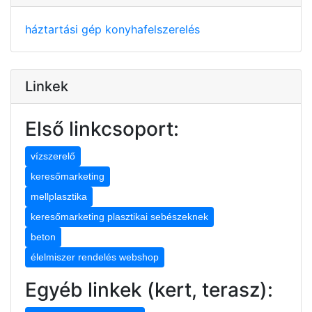
háztartási gép
konyhafelszerelés
Linkek
Első linkcsoport:
vízszerelő
keresőmarketing
mellplasztika
keresőmarketing plasztikai sebészeknek
beton
élelmiszer rendelés webshop
Egyéb linkek (kert, terasz):