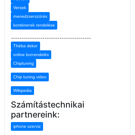
Versek
menedzserszűrés
konténerek rendelése
--------------------------------------
Théba dekor
online borrendelés
Chiptuning
Chip tuning video
Wikipedia
Számítástechnikai
partnereink:
iphone szerviz