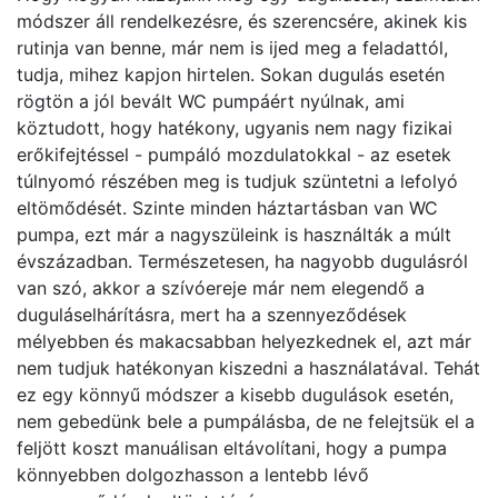
módszer áll rendelkezésre, és szerencsére, akinek kis
rutinja van benne, már nem is ijed meg a feladattól,
tudja, mihez kapjon hirtelen. Sokan dugulás esetén
rögtön a jól bevált WC pumpáért nyúlnak, ami
köztudott, hogy hatékony, ugyanis nem nagy fizikai
erőkifejtéssel - pumpáló mozdulatokkal - az esetek
túlnyomó részében meg is tudjuk szüntetni a lefolyó
eltömődését. Szinte minden háztartásban van WC
pumpa, ezt már a nagyszüleink is használták a múlt
évszázadban. Természetesen, ha nagyobb dugulásról
van szó, akkor a szívóereje már nem elegendő a
duguláselhárításra, mert ha a szennyeződések
mélyebben és makacsabban helyezkednek el, azt már
nem tudjuk hatékonyan kiszedni a használatával. Tehát
ez egy könnyű módszer a kisebb dugulások esetén,
nem gebedünk bele a pumpálásba, de ne felejtsük el a
feljött koszt manuálisan eltávolítani, hogy a pumpa
könnyebben dolgozhasson a lentebb lévő