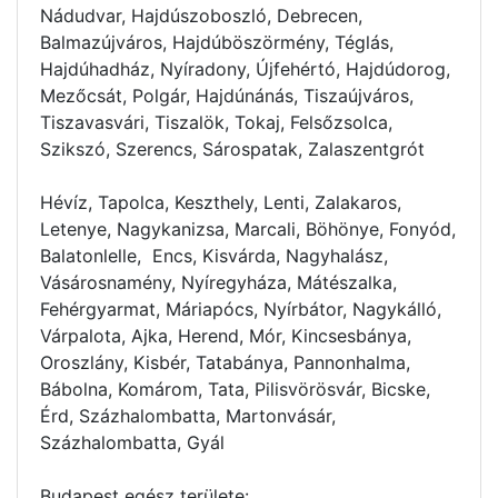
Nádudvar, Hajdúszoboszló, Debrecen,
Balmazújváros, Hajdúböszörmény, Téglás,
Hajdúhadház, Nyíradony, Újfehértó, Hajdúdorog,
Mezőcsát, Polgár, Hajdúnánás, Tiszaújváros,
Tiszavasvári, Tiszalök, Tokaj, Felsőzsolca,
Szikszó, Szerencs, Sárospatak, Zalaszentgrót
Hévíz, Tapolca, Keszthely, Lenti, Zalakaros,
Letenye, Nagykanizsa, Marcali, Böhönye, Fonyód,
Balatonlelle, Encs, Kisvárda, Nagyhalász,
Vásárosnamény, Nyíregyháza, Mátészalka,
Fehérgyarmat, Máriapócs, Nyírbátor, Nagykálló,
Várpalota, Ajka, Herend, Mór, Kincsesbánya,
Oroszlány, Kisbér, Tatabánya, Pannonhalma,
Bábolna, Komárom, Tata, Pilisvörösvár, Bicske,
Érd, Százhalombatta, Martonvásár,
Százhalombatta, Gyál
Budapest egész területe: