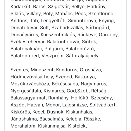
Kadarkút, Barcs, Szigetvár, Sellye, Harkány,
Siklós, Villány, Bóly, Mohács, Pécs, Szentlőrinc
Andocs, Tab, Lengyeltóti, Simontornya, Enying,
Dunaföldvár, Solt, Szabadszállás, Sárbogárd,
Dunaújváros, Kunszentmiklós, Ráckeve, Gárdony,
Székesfehérvár, Balatonföldvár, Siófok,
Balatonalmádi, Polgárdi, Balatonfűzfő,
Balatonfüred, Veszprém, Sátoraljaújhely
Szentes, Mindszent, Kondoros, Orosháza,
Hódmezővásárhely, Szeged, Battonya,
Mezőkovácsháza, Békéscsaba, Nagymaros,
Nyergesújfalu, Kismaros, Göd,Szob, Rétság,
Balassagyarmat, Romhány, Hollókő, Szécsény,
Aszód, Hatvan, Monor, Lajosmizse, Soltvadkert,
Kiskőrös, Kecel, Dusnok, Kiskunhalas,
Jánoshalma, Bácsalmás, Kelebia, Röszke,
Mórahalom, Kiskunmajsa, Kistelek,