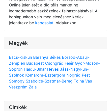
Online jelenlétét a digitális marketing
legmodernebb eszközeinek felhasználásával. A
honlapunkon való megjelenéshez kérlek
jelentkezz be
kapcsolati
oldalunkon.
Megyék
Bács-Kiskun
Baranya
Békés
Borsod-Abaúj-
Zemplén
Budapest
Csongrád
Fejér
Győr-Moson-
Sopron
Hajdú-Bihar
Heves
Jász-Nagykun-
Szolnok
Komárom-Esztergom
Nógrád
Pest
Somogy
Szabolcs-Szatmár-Bereg
Tolna
Vas
Veszprém
Zala
Cimkék