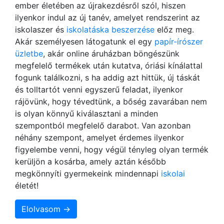
ember életében az újrakezdésről szól, hiszen
ilyenkor indul az új tanév, amelyet rendszerint az
iskolaszer és
iskolatáska beszerzése
előz meg.
Akár személyesen látogatunk el egy
papír-írószer
üzletbe
, akár online áruházban böngészünk
megfelelő termékek után kutatva, óriási kínálattal
fogunk találkozni, s ha addig azt hittük, új táskát
és tolltartót venni egyszerű feladat, ilyenkor
rájövünk, hogy tévedtünk, a bőség zavarában nem
is olyan könnyű kiválasztani a minden
szempontból megfelelő darabot. Van azonban
néhány szempont, amelyet érdemes ilyenkor
figyelembe venni, hogy végül tényleg olyan termék
kerüljön a kosárba, amely aztán később
megkönnyíti gyermekeink mindennapi
iskolai
életét!
Elolvasom →