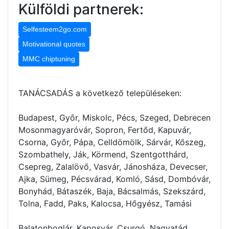
Külföldi partnerek:
Selfesteem2go.com
Motivational quotes
MMC chiptuning
TANÁCSADÁS a következő településeken:
Budapest, Győr, Miskolc, Pécs, Szeged, Debrecen
Mosonmagyaróvár, Sopron, Fertőd, Kapuvár,
Csorna, Győr, Pápa, Celldömölk, Sárvár, Kőszeg,
Szombathely, Ják, Körmend, Szentgotthárd,
Csepreg, Zalalövő, Vasvár, Jánosháza, Devecser,
Ajka, Sümeg, Pécsvárad, Komló, Sásd, Dombóvár,
Bonyhád, Bátaszék, Baja, Bácsalmás, Szekszárd,
Tolna, Fadd, Paks, Kalocsa, Hőgyész, Tamási
Balatonboglár, Kaposvár, Csurgó, Nagyatád,