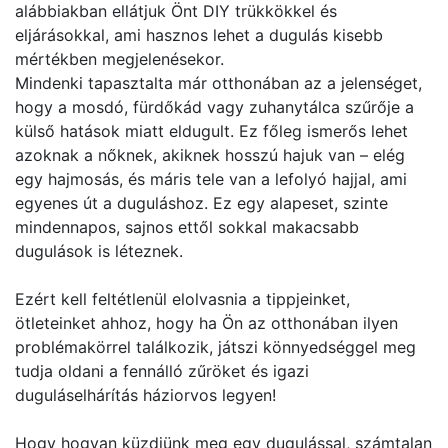
alábbiakban ellátjuk Önt DIY trükkökkel és
eljárásokkal, ami hasznos lehet a dugulás kisebb
mértékben megjelenésekor.
Mindenki tapasztalta már otthonában az a jelenséget,
hogy a mosdó, fürdőkád vagy zuhanytálca szűrője a
külső hatások miatt eldugult. Ez főleg ismerős lehet
azoknak a nőknek, akiknek hosszú hajuk van – elég
egy hajmosás, és máris tele van a lefolyó hajjal, ami
egyenes út a duguláshoz. Ez egy alapeset, szinte
mindennapos, sajnos ettől sokkal makacsabb
dugulások is léteznek.
Ezért kell feltétlenül elolvasnia a tippjeinket,
ötleteinket ahhoz, hogy ha Ön az otthonában ilyen
problémakörrel találkozik, játszi könnyedséggel meg
tudja oldani a fennálló zűröket és igazi
duguláselhárítás háziorvos legyen!
Hogy hogyan küzdjünk meg egy dugulással, számtalan