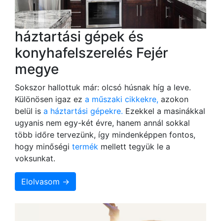
háztartási gépek és
konyhafelszerelés Fejér
megye
Sokszor hallottuk már: olcsó húsnak híg a leve.
Különösen igaz ez
a műszaki cikkekre,
azokon
belül is
a háztartási gépekre.
Ezekkel a masinákkal
ugyanis nem egy-két évre, hanem annál sokkal
több időre tervezünk, így mindenképpen fontos,
hogy minőségi
termék
mellett tegyük le a
voksunkat.
Elolvasom →