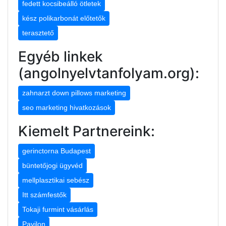
fedett kocsibeálló ötletek
kész polikarbonát előtetők
terasztető
Egyéb linkek
(angolnyelvtanfolyam.org):
zahnarzt down pillows marketing
seo marketing hivatkozások
Kiemelt Partnereink:
gerinctorna Budapest
büntetőjogi ügyvéd
mellplasztikai sebész
Itt számfestők
Tokaji furmint vásárlás
Pavilon