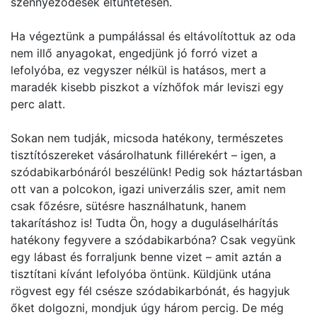
szennyeződések eltüntetésén.
Ha végeztünk a pumpálással és eltávolítottuk az oda
nem illő anyagokat, engedjünk jó forró vizet a
lefolyóba, ez vegyszer nélkül is hatásos, mert a
maradék kisebb piszkot a vízhőfok már leviszi egy
perc alatt.
Sokan nem tudják, micsoda hatékony, természetes
tisztítószereket vásárolhatunk fillérekért – igen, a
szódabikarbónáról beszélünk! Pedig sok háztartásban
ott van a polcokon, igazi univerzális szer, amit nem
csak főzésre, sütésre használhatunk, hanem
takarításhoz is! Tudta Ön, hogy a duguláselhárítás
hatékony fegyvere a szódabikarbóna? Csak vegyünk
egy lábast és forraljunk benne vizet – amit aztán a
tisztítani kívánt lefolyóba öntünk. Küldjünk utána
rögvest egy fél csésze szódabikarbónát, és hagyjuk
őket dolgozni, mondjuk úgy három percig. De még