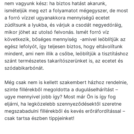
nem vagyunk kész: ha biztos hatást akarunk,
ismételjük meg ezt a folyamatot mégegyszer, de most
a forró vízzel ugyanakkora mennyiségű ecetet
zúdítsunk a lyukba, és várjuk a csodát negyedóráig,
mikor jöhet az utolsó felvonás. Ismét forró víz
következik, bőséges mennyiség -amivel leöblítjük az
egész lefolyót, így teljesen biztos, hogy eltávolítunk
mindent, ami nem illik a csőbe, leöblítjük a tisztításhoz
szánt természetes takarítószerünket is, az ecetet és
szódabikarbónát.
Még csak nem is kellett szakembert házhoz rendelnie,
szinte fillérekből megoldotta a duguláselhárítást –
ugye mennyivel jobb így? Most már Ön is így fog
eljárni, ha legközelebb szennyeződésektől szeretne
megszabadulni fillérekből és kevés erőráfordítással –
csak tartsa észben tippjeinket!