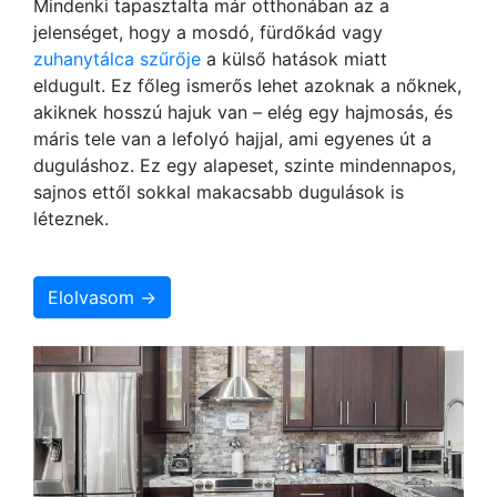
Mindenki tapasztalta már otthonában az a
jelenséget, hogy a mosdó, fürdőkád vagy
zuhanytálca szűrője
a külső hatások miatt
eldugult. Ez főleg ismerős lehet azoknak a nőknek,
akiknek hosszú hajuk van – elég egy hajmosás, és
máris tele van a lefolyó hajjal, ami egyenes út a
duguláshoz. Ez egy alapeset, szinte mindennapos,
sajnos ettől sokkal makacsabb dugulások is
léteznek.
Elolvasom →