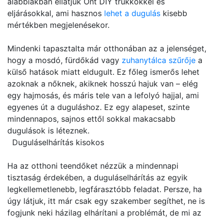
alábbiakban ellátjuk Önt DIY trükkökkel és
eljárásokkal, ami hasznos
lehet a dugulás
kisebb
mértékben megjelenésekor.
Mindenki tapasztalta már otthonában az a jelenséget,
hogy a mosdó, fürdőkád vagy
zuhanytálca szűrője
a
külső hatások miatt eldugult. Ez főleg ismerős lehet
azoknak a nőknek, akiknek hosszú hajuk van – elég
egy hajmosás, és máris tele van a lefolyó hajjal, ami
egyenes út a duguláshoz. Ez egy alapeset, szinte
mindennapos, sajnos ettől sokkal makacsabb
dugulások is léteznek.
Duguláselhárítás kisokos
Ha az otthoni teendőket nézzük a mindennapi
tisztaság érdekében, a duguláselhárítás az egyik
legkellemetlenebb, legfárasztóbb feladat. Persze, ha
úgy látjuk, itt már csak egy szakember segíthet, ne is
fogjunk neki házilag elhárítani a problémát, de mi az