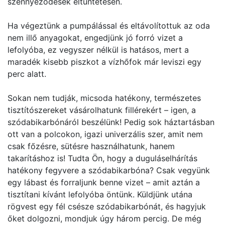
szennyeződések eltüntetésén.
Ha végeztünk a pumpálással és eltávolítottuk az oda
nem illő anyagokat, engedjünk jó forró vizet a
lefolyóba, ez vegyszer nélkül is hatásos, mert a
maradék kisebb piszkot a vízhőfok már leviszi egy
perc alatt.
Sokan nem tudják, micsoda hatékony, természetes
tisztítószereket vásárolhatunk fillérekért – igen, a
szódabikarbónáról beszélünk! Pedig sok háztartásban
ott van a polcokon, igazi univerzális szer, amit nem
csak főzésre, sütésre használhatunk, hanem
takarításhoz is! Tudta Ön, hogy a duguláselhárítás
hatékony fegyvere a szódabikarbóna? Csak vegyünk
egy lábast és forraljunk benne vizet – amit aztán a
tisztítani kívánt lefolyóba öntünk. Küldjünk utána
rögvest egy fél csésze szódabikarbónát, és hagyjuk
őket dolgozni, mondjuk úgy három percig. De még