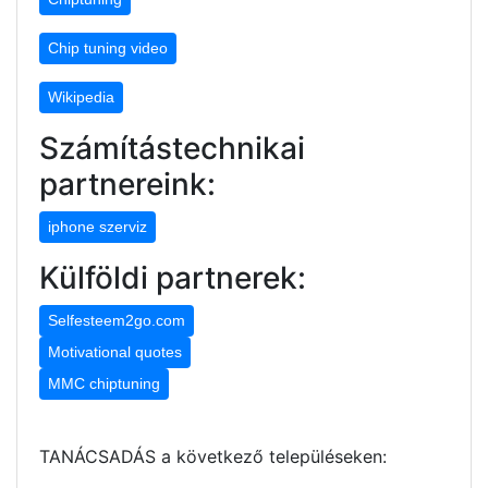
Chip tuning video
Wikipedia
Számítástechnikai
partnereink:
iphone szerviz
Külföldi partnerek:
Selfesteem2go.com
Motivational quotes
MMC chiptuning
TANÁCSADÁS a következő településeken: