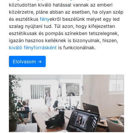
köztudottan kiváló hatással vannak az emberi
közérzetre, pláne abban az esetben, ha olyan szép
és esztétikus
fény
ekről beszélünk melyet egy led
szalag nyújtani tud. Túl azon, hogy kifejezetten
esztétikusak és pompás színekben tetszelegnek,
igazán hasznos kelléknek is bizonyulnak, hiszen,
kiváló fényforrásként
is funkcionálnak.
Elolvasom →