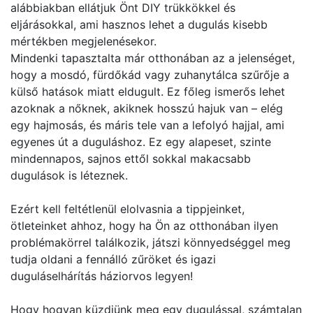
alábbiakban ellátjuk Önt DIY trükkökkel és
eljárásokkal, ami hasznos lehet a dugulás kisebb
mértékben megjelenésekor.
Mindenki tapasztalta már otthonában az a jelenséget,
hogy a mosdó, fürdőkád vagy zuhanytálca szűrője a
külső hatások miatt eldugult. Ez főleg ismerős lehet
azoknak a nőknek, akiknek hosszú hajuk van – elég
egy hajmosás, és máris tele van a lefolyó hajjal, ami
egyenes út a duguláshoz. Ez egy alapeset, szinte
mindennapos, sajnos ettől sokkal makacsabb
dugulások is léteznek.
Ezért kell feltétlenül elolvasnia a tippjeinket,
ötleteinket ahhoz, hogy ha Ön az otthonában ilyen
problémakörrel találkozik, játszi könnyedséggel meg
tudja oldani a fennálló zűröket és igazi
duguláselhárítás háziorvos legyen!
Hogy hogyan küzdjünk meg egy dugulással, számtalan