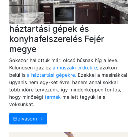
háztartási gépek és
konyhafelszerelés Fejér
megye
Sokszor hallottuk már: olcsó húsnak híg a leve.
Különösen igaz ez
a műszaki cikkekre,
azokon
belül is
a háztartási gépekre.
Ezekkel a masinákkal
ugyanis nem egy-két évre, hanem annál sokkal
több időre tervezünk, így mindenképpen fontos,
hogy minőségi
termék
mellett tegyük le a
voksunkat.
Elolvasom →