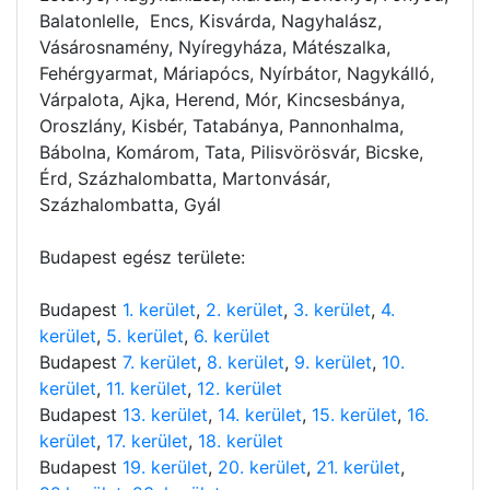
Balatonlelle, Encs, Kisvárda, Nagyhalász,
Vásárosnamény, Nyíregyháza, Mátészalka,
Fehérgyarmat, Máriapócs, Nyírbátor, Nagykálló,
Várpalota, Ajka, Herend, Mór, Kincsesbánya,
Oroszlány, Kisbér, Tatabánya, Pannonhalma,
Bábolna, Komárom, Tata, Pilisvörösvár, Bicske,
Érd, Százhalombatta, Martonvásár,
Százhalombatta, Gyál
Budapest egész területe:
Budapest
1. kerület
,
2. kerület
,
3. kerület
,
4.
kerület
,
5. kerület
,
6. kerület
Budapest
7. kerület
,
8. kerület
,
9. kerület
,
10.
kerület
,
11. kerület
,
12. kerület
Budapest
13. kerület
,
14. kerület
,
15. kerület
,
16.
kerület
,
17. kerület
,
18. kerület
Budapest
19. kerület
,
20. kerület
,
21. kerület
,