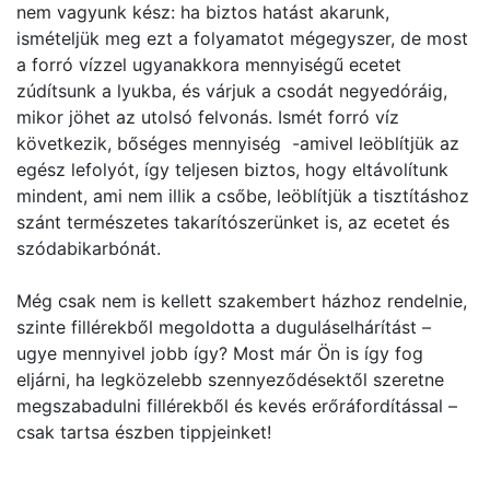
nem vagyunk kész: ha biztos hatást akarunk,
ismételjük meg ezt a folyamatot mégegyszer, de most
a forró vízzel ugyanakkora mennyiségű ecetet
zúdítsunk a lyukba, és várjuk a csodát negyedóráig,
mikor jöhet az utolsó felvonás. Ismét forró víz
következik, bőséges mennyiség -amivel leöblítjük az
egész lefolyót, így teljesen biztos, hogy eltávolítunk
mindent, ami nem illik a csőbe, leöblítjük a tisztításhoz
szánt természetes takarítószerünket is, az ecetet és
szódabikarbónát.
Még csak nem is kellett szakembert házhoz rendelnie,
szinte fillérekből megoldotta a duguláselhárítást –
ugye mennyivel jobb így? Most már Ön is így fog
eljárni, ha legközelebb szennyeződésektől szeretne
megszabadulni fillérekből és kevés erőráfordítással –
csak tartsa észben tippjeinket!