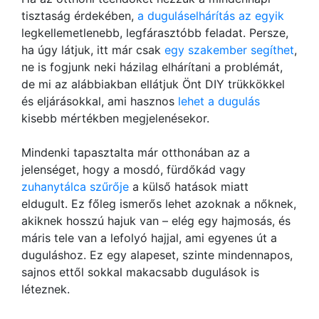
tisztaság érdekében,
a duguláselhárítás az egyik
legkellemetlenebb, legfárasztóbb feladat. Persze,
ha úgy látjuk, itt már csak
egy szakember segíthet
,
ne is fogjunk neki házilag elhárítani a problémát,
de mi az alábbiakban ellátjuk Önt DIY trükkökkel
és eljárásokkal, ami hasznos
lehet a dugulás
kisebb mértékben megjelenésekor.
Mindenki tapasztalta már otthonában az a
jelenséget, hogy a mosdó, fürdőkád vagy
zuhanytálca szűrője
a külső hatások miatt
eldugult. Ez főleg ismerős lehet azoknak a nőknek,
akiknek hosszú hajuk van – elég egy hajmosás, és
máris tele van a lefolyó hajjal, ami egyenes út a
duguláshoz. Ez egy alapeset, szinte mindennapos,
sajnos ettől sokkal makacsabb dugulások is
léteznek.