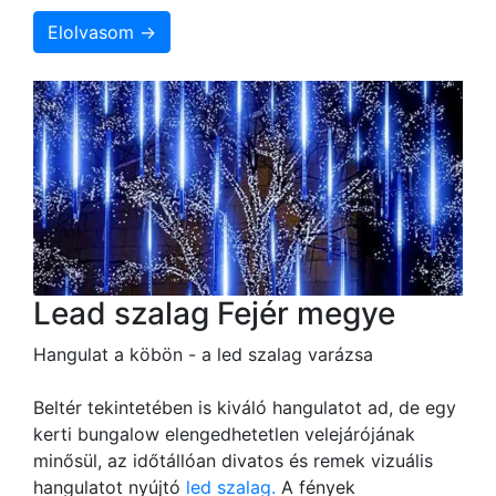
Elolvasom →
Lead szalag Fejér megye
Hangulat a köbön - a led szalag varázsa
Beltér tekintetében is kiváló hangulatot ad, de egy
kerti bungalow elengedhetetlen velejárójának
minősül, az időtállóan divatos és remek vizuális
hangulatot nyújtó
led szalag.
A fények