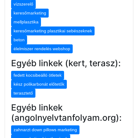
vízszerelő
keresőmarketing
mellplasztika
keresőmarketing plasztikai sebészeknek
beton
élelmiszer rendelés webshop
Egyéb linkek (kert, terasz):
fedett kocsibeálló ötletek
kész polikarbonát előtetők
terasztető
Egyéb linkek
(angolnyelvtanfolyam.org):
zahnarzt down pillows marketing