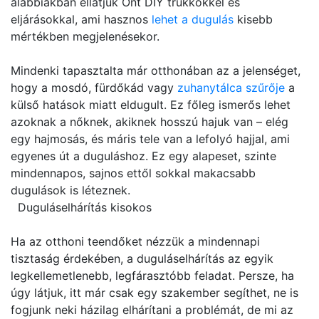
alábbiakban ellátjuk Önt DIY trükkökkel és
eljárásokkal, ami hasznos
lehet a dugulás
kisebb
mértékben megjelenésekor.
Mindenki tapasztalta már otthonában az a jelenséget,
hogy a mosdó, fürdőkád vagy
zuhanytálca szűrője
a
külső hatások miatt eldugult. Ez főleg ismerős lehet
azoknak a nőknek, akiknek hosszú hajuk van – elég
egy hajmosás, és máris tele van a lefolyó hajjal, ami
egyenes út a duguláshoz. Ez egy alapeset, szinte
mindennapos, sajnos ettől sokkal makacsabb
dugulások is léteznek.
Duguláselhárítás kisokos
Ha az otthoni teendőket nézzük a mindennapi
tisztaság érdekében, a duguláselhárítás az egyik
legkellemetlenebb, legfárasztóbb feladat. Persze, ha
úgy látjuk, itt már csak egy szakember segíthet, ne is
fogjunk neki házilag elhárítani a problémát, de mi az