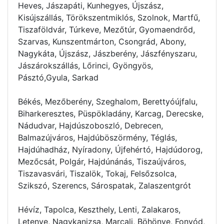
Heves, Jászapáti, Kunhegyes, Újszász,
Kisújszállás, Törökszentmiklós, Szolnok, Martfű,
Tiszaföldvár, Túrkeve, Mezőtúr, Gyomaendrőd,
Szarvas, Kunszentmárton, Csongrád, Abony,
Nagykáta, Újszász, Jászberény, Jászfényszaru,
Jászárokszállás, Lőrinci, Gyöngyös,
Pásztó,Gyula, Sarkad
Békés, Mezőberény, Szeghalom, Berettyóújfalu,
Biharkeresztes, Püspökladány, Karcag, Derecske,
Nádudvar, Hajdúszoboszló, Debrecen,
Balmazújváros, Hajdúböszörmény, Téglás,
Hajdúhadház, Nyíradony, Újfehértó, Hajdúdorog,
Mezőcsát, Polgár, Hajdúnánás, Tiszaújváros,
Tiszavasvári, Tiszalök, Tokaj, Felsőzsolca,
Szikszó, Szerencs, Sárospatak, Zalaszentgrót
Hévíz, Tapolca, Keszthely, Lenti, Zalakaros,
Letenye, Nagykanizsa, Marcali, Böhönye, Fonyód,