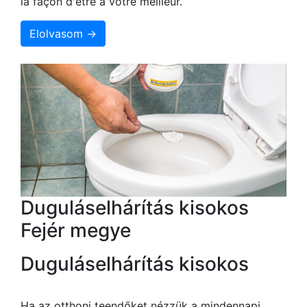
la façon d'être à votre meilleur.
Elolvasom →
Duguláselhárítás kisokos
Fejér megye
Duguláselhárítás kisokos
Ha az otthoni teendőket nézzük a mindennapi