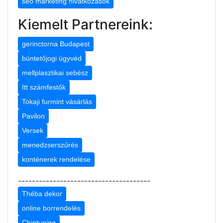
seo marketing hivatkozások
Kiemelt Partnereink:
gerinctorna Budapest
büntetőjogi ügyvéd
mellplasztikai sebész
Itt számfestők
Tokaji furmint vásárlás
Pavilon
Versek
menedzserszűrés
konténerek rendelése
--------------------------------------
Théba dekor
online borrendelés
Chiptuning