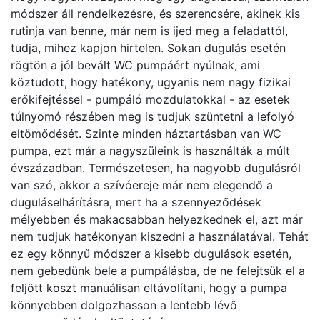
módszer áll rendelkezésre, és szerencsére, akinek kis
rutinja van benne, már nem is ijed meg a feladattól,
tudja, mihez kapjon hirtelen. Sokan dugulás esetén
rögtön a jól bevált WC pumpáért nyúlnak, ami
köztudott, hogy hatékony, ugyanis nem nagy fizikai
erőkifejtéssel - pumpáló mozdulatokkal - az esetek
túlnyomó részében meg is tudjuk szüntetni a lefolyó
eltömődését. Szinte minden háztartásban van WC
pumpa, ezt már a nagyszüleink is használták a múlt
évszázadban. Természetesen, ha nagyobb dugulásról
van szó, akkor a szívóereje már nem elegendő a
duguláselhárításra, mert ha a szennyeződések
mélyebben és makacsabban helyezkednek el, azt már
nem tudjuk hatékonyan kiszedni a használatával. Tehát
ez egy könnyű módszer a kisebb dugulások esetén,
nem gebedünk bele a pumpálásba, de ne felejtsük el a
feljött koszt manuálisan eltávolítani, hogy a pumpa
könnyebben dolgozhasson a lentebb lévő