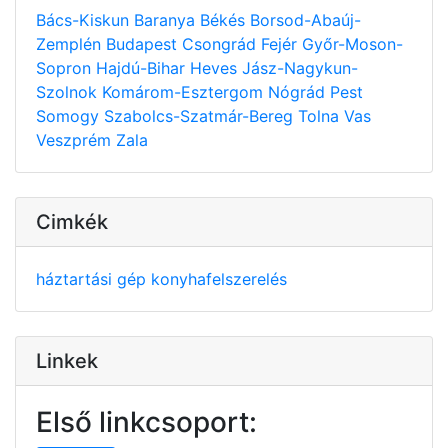
Bács-Kiskun
Baranya
Békés
Borsod-Abaúj-
Zemplén
Budapest
Csongrád
Fejér
Győr-Moson-
Sopron
Hajdú-Bihar
Heves
Jász-Nagykun-
Szolnok
Komárom-Esztergom
Nógrád
Pest
Somogy
Szabolcs-Szatmár-Bereg
Tolna
Vas
Veszprém
Zala
Cimkék
háztartási gép
konyhafelszerelés
Linkek
Első linkcsoport: