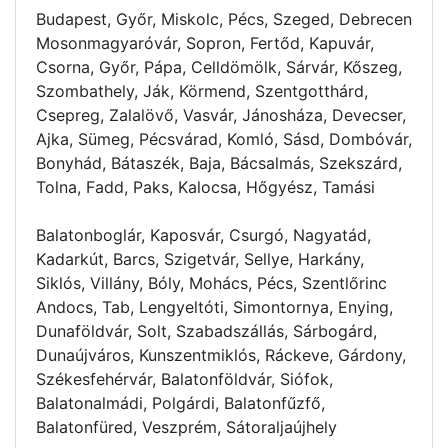
Budapest, Győr, Miskolc, Pécs, Szeged, Debrecen
Mosonmagyaróvár, Sopron, Fertőd, Kapuvár,
Csorna, Győr, Pápa, Celldömölk, Sárvár, Kőszeg,
Szombathely, Ják, Körmend, Szentgotthárd,
Csepreg, Zalalövő, Vasvár, Jánosháza, Devecser,
Ajka, Sümeg, Pécsvárad, Komló, Sásd, Dombóvár,
Bonyhád, Bátaszék, Baja, Bácsalmás, Szekszárd,
Tolna, Fadd, Paks, Kalocsa, Hőgyész, Tamási
Balatonboglár, Kaposvár, Csurgó, Nagyatád,
Kadarkút, Barcs, Szigetvár, Sellye, Harkány,
Siklós, Villány, Bóly, Mohács, Pécs, Szentlőrinc
Andocs, Tab, Lengyeltóti, Simontornya, Enying,
Dunaföldvár, Solt, Szabadszállás, Sárbogárd,
Dunaújváros, Kunszentmiklós, Ráckeve, Gárdony,
Székesfehérvár, Balatonföldvár, Siófok,
Balatonalmádi, Polgárdi, Balatonfűzfő,
Balatonfüred, Veszprém, Sátoraljaújhely