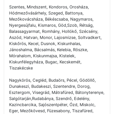
Szentes, Mindszent, Kondoros, Orosháza,
Hódmezővásárhely, Szeged, Battonya,
Mezőkovácsháza, Békéscsaba, Nagymaros,
Nyergesújfalu, Kismaros, Göd,Szob, Rétság,
Balassagyarmat, Romhány, Hollókő, Szécsény,
Aszód, Hatvan, Monor, Lajosmizse, Soltvadkert,
Kiskőrös, Kecel, Dusnok, Kiskunhalas,
Jánoshalma, Bácsalmás, Kelebia, Röszke,
Mórahalom, Kiskunmajsa, Kistelek,
Kiskunfélegyháza, Bugac, Kecskemét,
Tiszakécske
Nagykörös, Cegléd, Budaörs, Pécel, Gödöllő,
Dunakeszi, Budakeszi, Szentendre, Dorog,
Esztergom, Visegrád, Mátrafüred, Bátonyterenye,
Salgótarján,Rudabánya, Szendrő, Edelény,
Kazincbarcika, Sajószentpéter, Ózd, Miskolc,
Eger, Mezőkövesd, Füzesabony, Tiszafüred,