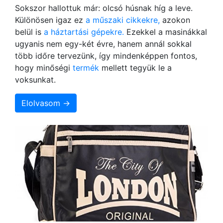
Sokszor hallottuk már: olcsó húsnak híg a leve.
Különösen igaz ez
a műszaki cikkekre,
azokon
belül is
a háztartási gépekre.
Ezekkel a masinákkal
ugyanis nem egy-két évre, hanem annál sokkal
több időre tervezünk, így mindenképpen fontos,
hogy minőségi
termék
mellett tegyük le a
voksunkat.
Elolvasom →