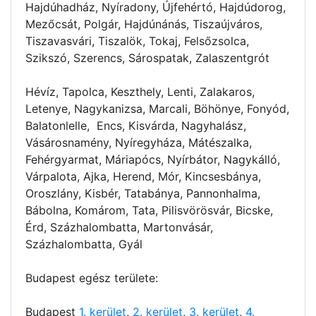
Hajdúhadház, Nyíradony, Újfehértó, Hajdúdorog,
Mezőcsát, Polgár, Hajdúnánás, Tiszaújváros,
Tiszavasvári, Tiszalök, Tokaj, Felsőzsolca,
Szikszó, Szerencs, Sárospatak, Zalaszentgrót
Hévíz, Tapolca, Keszthely, Lenti, Zalakaros,
Letenye, Nagykanizsa, Marcali, Böhönye, Fonyód,
Balatonlelle, Encs, Kisvárda, Nagyhalász,
Vásárosnamény, Nyíregyháza, Mátészalka,
Fehérgyarmat, Máriapócs, Nyírbátor, Nagykálló,
Várpalota, Ajka, Herend, Mór, Kincsesbánya,
Oroszlány, Kisbér, Tatabánya, Pannonhalma,
Bábolna, Komárom, Tata, Pilisvörösvár, Bicske,
Érd, Százhalombatta, Martonvásár,
Százhalombatta, Gyál
Budapest egész területe:
Budapest
1. kerület
,
2. kerület
,
3. kerület
,
4.