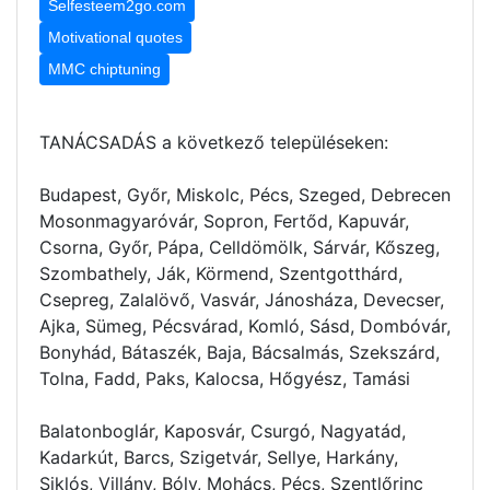
Selfesteem2go.com
Motivational quotes
MMC chiptuning
TANÁCSADÁS a következő településeken:
Budapest, Győr, Miskolc, Pécs, Szeged, Debrecen
Mosonmagyaróvár, Sopron, Fertőd, Kapuvár,
Csorna, Győr, Pápa, Celldömölk, Sárvár, Kőszeg,
Szombathely, Ják, Körmend, Szentgotthárd,
Csepreg, Zalalövő, Vasvár, Jánosháza, Devecser,
Ajka, Sümeg, Pécsvárad, Komló, Sásd, Dombóvár,
Bonyhád, Bátaszék, Baja, Bácsalmás, Szekszárd,
Tolna, Fadd, Paks, Kalocsa, Hőgyész, Tamási
Balatonboglár, Kaposvár, Csurgó, Nagyatád,
Kadarkút, Barcs, Szigetvár, Sellye, Harkány,
Siklós, Villány, Bóly, Mohács, Pécs, Szentlőrinc