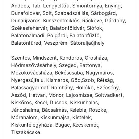
Andocs, Tab, Lengyeltóti, Simontornya, Enying,
Dunaföldvár, Solt, Szabadszállás, Sárbogárd,
Dunaújváros, Kunszentmiklós, Ráckeve, Gárdony,
Székesfehérvár, Balatonföldvár, Siófok,
Balatonalmádi, Polgárdi, Balatonfűzfő,
Balatonfüred, Veszprém, Sátoraljaújhely
Szentes, Mindszent, Kondoros, Orosháza,
Hódmezővásárhely, Szeged, Battonya,
Mezőkovácsháza, Békéscsaba, Nagymaros,
Nyergesújfalu, Kismaros, Göd,Szob, Rétság,
Balassagyarmat, Romhány, Hollókő, Szécsény,
Aszód, Hatvan, Monor, Lajosmizse, Soltvadkert,
Kiskőrös, Kecel, Dusnok, Kiskunhalas,
Jánoshalma, Bácsalmás, Kelebia, Röszke,
Mórahalom, Kiskunmajsa, Kistelek,
Kiskunfélegyháza, Bugac, Kecskemét,
Tiszakécske