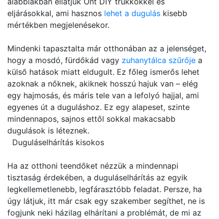
alábbiakban ellátjuk Önt DIY trükkökkel és
eljárásokkal, ami hasznos
lehet a dugulás
kisebb
mértékben megjelenésekor.
Mindenki tapasztalta már otthonában az a jelenséget,
hogy a mosdó, fürdőkád vagy
zuhanytálca szűrője
a
külső hatások miatt eldugult. Ez főleg ismerős lehet
azoknak a nőknek, akiknek hosszú hajuk van – elég
egy hajmosás, és máris tele van a lefolyó hajjal, ami
egyenes út a duguláshoz. Ez egy alapeset, szinte
mindennapos, sajnos ettől sokkal makacsabb
dugulások is léteznek.
Duguláselhárítás kisokos
Ha az otthoni teendőket nézzük a mindennapi
tisztaság érdekében, a duguláselhárítás az egyik
legkellemetlenebb, legfárasztóbb feladat. Persze, ha
úgy látjuk, itt már csak egy szakember segíthet, ne is
fogjunk neki házilag elhárítani a problémát, de mi az