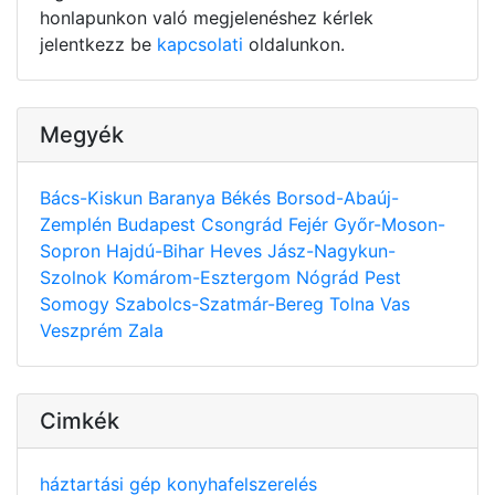
honlapunkon való megjelenéshez kérlek
jelentkezz be
kapcsolati
oldalunkon.
Megyék
Bács-Kiskun
Baranya
Békés
Borsod-Abaúj-
Zemplén
Budapest
Csongrád
Fejér
Győr-Moson-
Sopron
Hajdú-Bihar
Heves
Jász-Nagykun-
Szolnok
Komárom-Esztergom
Nógrád
Pest
Somogy
Szabolcs-Szatmár-Bereg
Tolna
Vas
Veszprém
Zala
Cimkék
háztartási gép
konyhafelszerelés