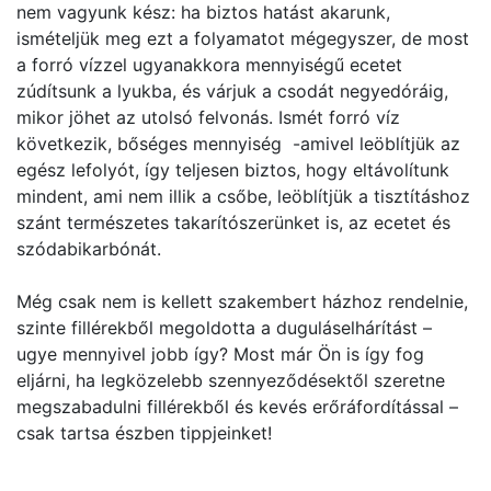
nem vagyunk kész: ha biztos hatást akarunk,
ismételjük meg ezt a folyamatot mégegyszer, de most
a forró vízzel ugyanakkora mennyiségű ecetet
zúdítsunk a lyukba, és várjuk a csodát negyedóráig,
mikor jöhet az utolsó felvonás. Ismét forró víz
következik, bőséges mennyiség -amivel leöblítjük az
egész lefolyót, így teljesen biztos, hogy eltávolítunk
mindent, ami nem illik a csőbe, leöblítjük a tisztításhoz
szánt természetes takarítószerünket is, az ecetet és
szódabikarbónát.
Még csak nem is kellett szakembert házhoz rendelnie,
szinte fillérekből megoldotta a duguláselhárítást –
ugye mennyivel jobb így? Most már Ön is így fog
eljárni, ha legközelebb szennyeződésektől szeretne
megszabadulni fillérekből és kevés erőráfordítással –
csak tartsa észben tippjeinket!