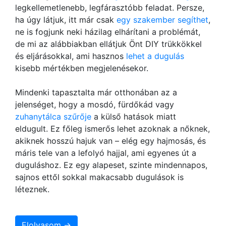
legkellemetlenebb, legfárasztóbb feladat. Persze,
ha úgy látjuk, itt már csak
egy szakember segíthet
,
ne is fogjunk neki házilag elhárítani a problémát,
de mi az alábbiakban ellátjuk Önt DIY trükkökkel
és eljárásokkal, ami hasznos
lehet a dugulás
kisebb mértékben megjelenésekor.
Mindenki tapasztalta már otthonában az a
jelenséget, hogy a mosdó, fürdőkád vagy
zuhanytálca szűrője
a külső hatások miatt
eldugult. Ez főleg ismerős lehet azoknak a nőknek,
akiknek hosszú hajuk van – elég egy hajmosás, és
máris tele van a lefolyó hajjal, ami egyenes út a
duguláshoz. Ez egy alapeset, szinte mindennapos,
sajnos ettől sokkal makacsabb dugulások is
léteznek.
Elolvasom →