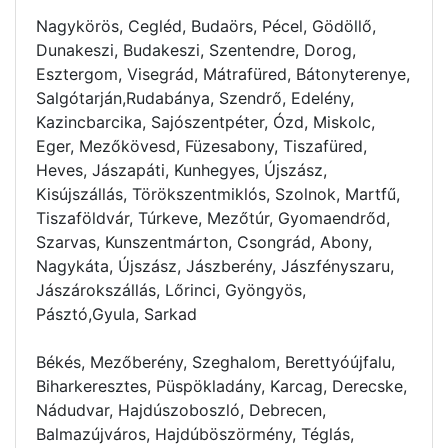
Nagykörös, Cegléd, Budaörs, Pécel, Gödöllő,
Dunakeszi, Budakeszi, Szentendre, Dorog,
Esztergom, Visegrád, Mátrafüred, Bátonyterenye,
Salgótarján,Rudabánya, Szendrő, Edelény,
Kazincbarcika, Sajószentpéter, Ózd, Miskolc,
Eger, Mezőkövesd, Füzesabony, Tiszafüred,
Heves, Jászapáti, Kunhegyes, Újszász,
Kisújszállás, Törökszentmiklós, Szolnok, Martfű,
Tiszaföldvár, Túrkeve, Mezőtúr, Gyomaendrőd,
Szarvas, Kunszentmárton, Csongrád, Abony,
Nagykáta, Újszász, Jászberény, Jászfényszaru,
Jászárokszállás, Lőrinci, Gyöngyös,
Pásztó,Gyula, Sarkad
Békés, Mezőberény, Szeghalom, Berettyóújfalu,
Biharkeresztes, Püspökladány, Karcag, Derecske,
Nádudvar, Hajdúszoboszló, Debrecen,
Balmazújváros, Hajdúböszörmény, Téglás,