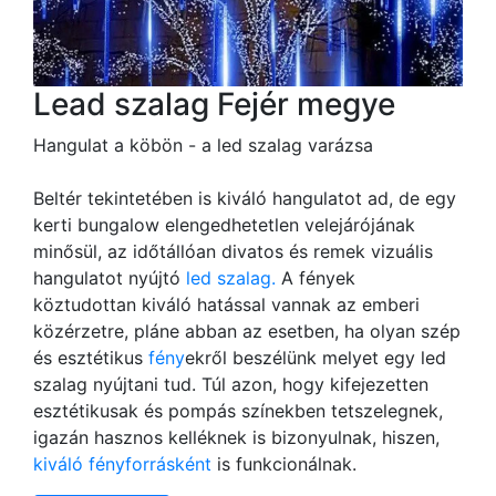
Lead szalag Fejér megye
Hangulat a köbön - a led szalag varázsa
Beltér tekintetében is kiváló hangulatot ad, de egy
kerti bungalow elengedhetetlen velejárójának
minősül, az időtállóan divatos és remek vizuális
hangulatot nyújtó
led szalag.
A fények
köztudottan kiváló hatással vannak az emberi
közérzetre, pláne abban az esetben, ha olyan szép
és esztétikus
fény
ekről beszélünk melyet egy led
szalag nyújtani tud. Túl azon, hogy kifejezetten
esztétikusak és pompás színekben tetszelegnek,
igazán hasznos kelléknek is bizonyulnak, hiszen,
kiváló fényforrásként
is funkcionálnak.