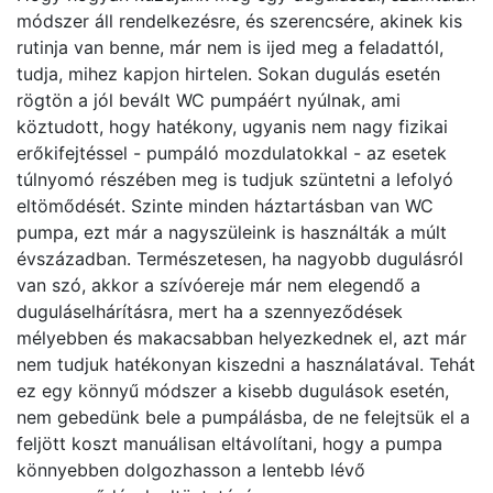
módszer áll rendelkezésre, és szerencsére, akinek kis
rutinja van benne, már nem is ijed meg a feladattól,
tudja, mihez kapjon hirtelen. Sokan dugulás esetén
rögtön a jól bevált WC pumpáért nyúlnak, ami
köztudott, hogy hatékony, ugyanis nem nagy fizikai
erőkifejtéssel - pumpáló mozdulatokkal - az esetek
túlnyomó részében meg is tudjuk szüntetni a lefolyó
eltömődését. Szinte minden háztartásban van WC
pumpa, ezt már a nagyszüleink is használták a múlt
évszázadban. Természetesen, ha nagyobb dugulásról
van szó, akkor a szívóereje már nem elegendő a
duguláselhárításra, mert ha a szennyeződések
mélyebben és makacsabban helyezkednek el, azt már
nem tudjuk hatékonyan kiszedni a használatával. Tehát
ez egy könnyű módszer a kisebb dugulások esetén,
nem gebedünk bele a pumpálásba, de ne felejtsük el a
feljött koszt manuálisan eltávolítani, hogy a pumpa
könnyebben dolgozhasson a lentebb lévő