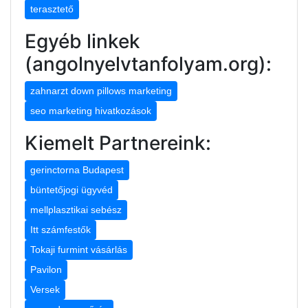
terasztető
Egyéb linkek
(angolnyelvtanfolyam.org):
zahnarzt down pillows marketing
seo marketing hivatkozások
Kiemelt Partnereink:
gerinctorna Budapest
büntetőjogi ügyvéd
mellplasztikai sebész
Itt számfestők
Tokaji furmint vásárlás
Pavilon
Versek