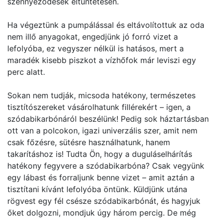
szennyeződések eltüntetésén.
Ha végeztünk a pumpálással és eltávolítottuk az oda
nem illő anyagokat, engedjünk jó forró vizet a
lefolyóba, ez vegyszer nélkül is hatásos, mert a
maradék kisebb piszkot a vízhőfok már leviszi egy
perc alatt.
Sokan nem tudják, micsoda hatékony, természetes
tisztítószereket vásárolhatunk fillérekért – igen, a
szódabikarbónáról beszélünk! Pedig sok háztartásban
ott van a polcokon, igazi univerzális szer, amit nem
csak főzésre, sütésre használhatunk, hanem
takarításhoz is! Tudta Ön, hogy a duguláselhárítás
hatékony fegyvere a szódabikarbóna? Csak vegyünk
egy lábast és forraljunk benne vizet – amit aztán a
tisztítani kívánt lefolyóba öntünk. Küldjünk utána
rögvest egy fél csésze szódabikarbónát, és hagyjuk
őket dolgozni, mondjuk úgy három percig. De még