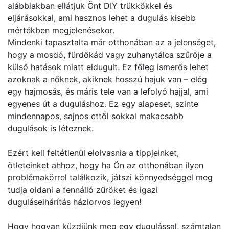
alábbiakban ellátjuk Önt DIY trükkökkel és
eljárásokkal, ami hasznos lehet a dugulás kisebb
mértékben megjelenésekor.
Mindenki tapasztalta már otthonában az a jelenséget,
hogy a mosdó, fürdőkád vagy zuhanytálca szűrője a
külső hatások miatt eldugult. Ez főleg ismerős lehet
azoknak a nőknek, akiknek hosszú hajuk van – elég
egy hajmosás, és máris tele van a lefolyó hajjal, ami
egyenes út a duguláshoz. Ez egy alapeset, szinte
mindennapos, sajnos ettől sokkal makacsabb
dugulások is léteznek.
Ezért kell feltétlenül elolvasnia a tippjeinket,
ötleteinket ahhoz, hogy ha Ön az otthonában ilyen
problémakörrel találkozik, játszi könnyedséggel meg
tudja oldani a fennálló zűröket és igazi
duguláselhárítás háziorvos legyen!
Hogy hogyan küzdjünk meg egy dugulással, számtalan