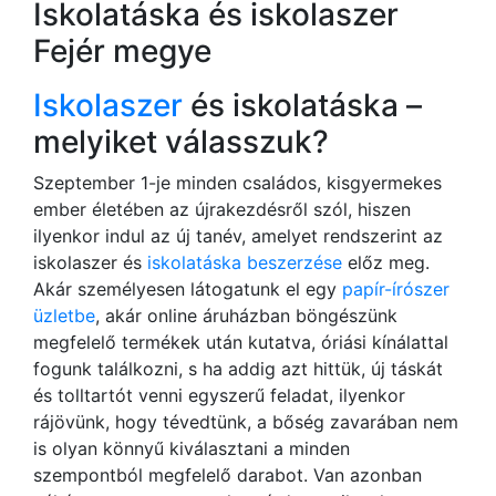
Iskolatáska és iskolaszer
Fejér megye
Iskolaszer
és iskolatáska –
melyiket válasszuk?
Szeptember 1-je minden családos, kisgyermekes
ember életében az újrakezdésről szól, hiszen
ilyenkor indul az új tanév, amelyet rendszerint az
iskolaszer és
iskolatáska beszerzése
előz meg.
Akár személyesen látogatunk el egy
papír-írószer
üzletbe
, akár online áruházban böngészünk
megfelelő termékek után kutatva, óriási kínálattal
fogunk találkozni, s ha addig azt hittük, új táskát
és tolltartót venni egyszerű feladat, ilyenkor
rájövünk, hogy tévedtünk, a bőség zavarában nem
is olyan könnyű kiválasztani a minden
szempontból megfelelő darabot. Van azonban