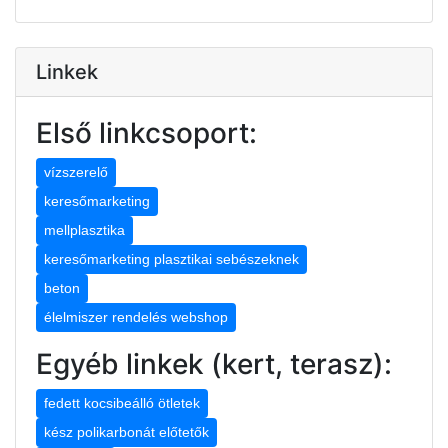
Linkek
Első linkcsoport:
vízszerelő
keresőmarketing
mellplasztika
keresőmarketing plasztikai sebészeknek
beton
élelmiszer rendelés webshop
Egyéb linkek (kert, terasz):
fedett kocsibeálló ötletek
kész polikarbonát előtetők