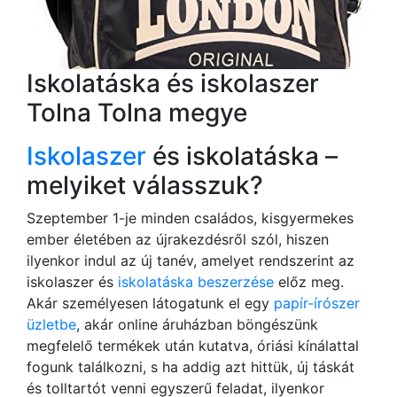
Iskolatáska és iskolaszer
Tolna Tolna megye
Iskolaszer
és iskolatáska –
melyiket válasszuk?
Szeptember 1-je minden családos, kisgyermekes
ember életében az újrakezdésről szól, hiszen
ilyenkor indul az új tanév, amelyet rendszerint az
iskolaszer és
iskolatáska beszerzése
előz meg.
Akár személyesen látogatunk el egy
papír-írószer
üzletbe
, akár online áruházban böngészünk
megfelelő termékek után kutatva, óriási kínálattal
fogunk találkozni, s ha addig azt hittük, új táskát
és tolltartót venni egyszerű feladat, ilyenkor