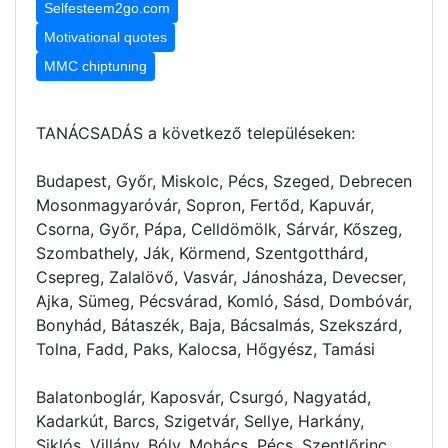
Selfesteem2go.com
Motivational quotes
MMC chiptuning
TANÁCSADÁS a következő településeken:
Budapest, Győr, Miskolc, Pécs, Szeged, Debrecen
Mosonmagyaróvár, Sopron, Fertőd, Kapuvár,
Csorna, Győr, Pápa, Celldömölk, Sárvár, Kőszeg,
Szombathely, Ják, Körmend, Szentgotthárd,
Csepreg, Zalalövő, Vasvár, Jánosháza, Devecser,
Ajka, Sümeg, Pécsvárad, Komló, Sásd, Dombóvár,
Bonyhád, Bátaszék, Baja, Bácsalmás, Szekszárd,
Tolna, Fadd, Paks, Kalocsa, Hőgyész, Tamási
Balatonboglár, Kaposvár, Csurgó, Nagyatád,
Kadarkút, Barcs, Szigetvár, Sellye, Harkány,
Siklós, Villány, Bóly, Mohács, Pécs, Szentlőrinc