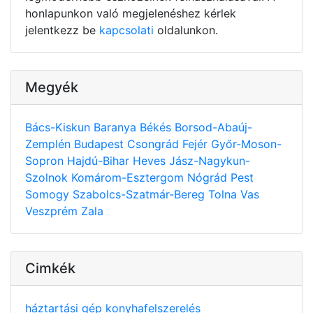
honlapunkon való megjelenéshez kérlek
jelentkezz be
kapcsolati
oldalunkon.
Megyék
Bács-Kiskun
Baranya
Békés
Borsod-Abaúj-
Zemplén
Budapest
Csongrád
Fejér
Győr-Moson-
Sopron
Hajdú-Bihar
Heves
Jász-Nagykun-
Szolnok
Komárom-Esztergom
Nógrád
Pest
Somogy
Szabolcs-Szatmár-Bereg
Tolna
Vas
Veszprém
Zala
Cimkék
háztartási gép
konyhafelszerelés