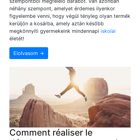
szempontból megfelelő darabot. Van azonban
néhány szempont, amelyet érdemes ilyenkor
figyelembe venni, hogy végül tényleg olyan termék
kerüljön a kosárba, amely aztán később
megkönnyíti gyermekeink mindennapi
iskolai
életét!
Elolvasom →
Comment réaliser le