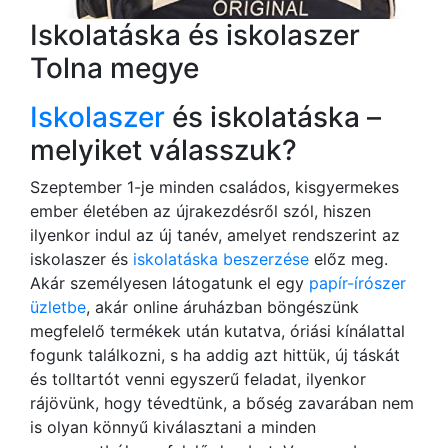
Iskolatáska és iskolaszer
Tolna megye
Iskolaszer
és iskolatáska –
melyiket válasszuk?
Szeptember 1-je minden családos, kisgyermekes
ember életében az újrakezdésről szól, hiszen
ilyenkor indul az új tanév, amelyet rendszerint az
iskolaszer és
iskolatáska beszerzése
előz meg.
Akár személyesen látogatunk el egy
papír-írószer
üzletbe
, akár online áruházban böngészünk
megfelelő termékek után kutatva, óriási kínálattal
fogunk találkozni, s ha addig azt hittük, új táskát
és tolltartót venni egyszerű feladat, ilyenkor
rájövünk, hogy tévedtünk, a bőség zavarában nem
is olyan könnyű kiválasztani a minden