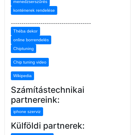
menedzserszűrés
konténerek rendelése
--------------------------------------
Théba dekor
online borrendelés
Chiptuning
Chip tuning video
Wikipedia
Számítástechnikai
partnereink:
iphone szerviz
Külföldi partnerek: