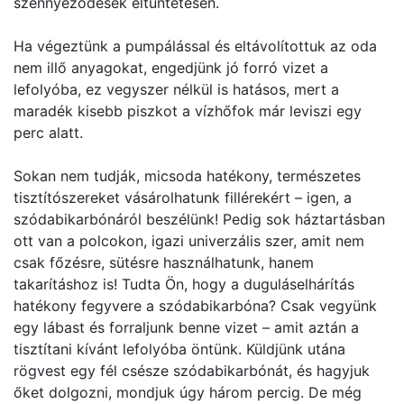
szennyeződések eltüntetésén.
Ha végeztünk a pumpálással és eltávolítottuk az oda
nem illő anyagokat, engedjünk jó forró vizet a
lefolyóba, ez vegyszer nélkül is hatásos, mert a
maradék kisebb piszkot a vízhőfok már leviszi egy
perc alatt.
Sokan nem tudják, micsoda hatékony, természetes
tisztítószereket vásárolhatunk fillérekért – igen, a
szódabikarbónáról beszélünk! Pedig sok háztartásban
ott van a polcokon, igazi univerzális szer, amit nem
csak főzésre, sütésre használhatunk, hanem
takarításhoz is! Tudta Ön, hogy a duguláselhárítás
hatékony fegyvere a szódabikarbóna? Csak vegyünk
egy lábast és forraljunk benne vizet – amit aztán a
tisztítani kívánt lefolyóba öntünk. Küldjünk utána
rögvest egy fél csésze szódabikarbónát, és hagyjuk
őket dolgozni, mondjuk úgy három percig. De még