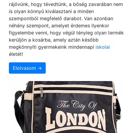
rájövünk, hogy tévedtünk, a bőség zavarában nem
is olyan könnyű kiválasztani a minden
szempontból megfelelő darabot. Van azonban
néhány szempont, amelyet érdemes ilyenkor
figyelembe venni, hogy végül tényleg olyan termék
kerüljön a kosárba, amely aztán később
megkönnyíti gyermekeink mindennapi
iskolai
életét!
Elolvasom →