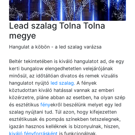
Lead szalag Tolna Tolna
megye
Hangulat a köbön - a led szalag varázsa
Beltér tekintetében is kiváló hangulatot ad, de egy
kerti bungalow elengedhetetlen velejárójának
minősül, az időtállóan divatos és remek vizuális
hangulatot nyújtó
led szalag.
A fények
köztudottan kiváló hatással vannak az emberi
közérzetre, pláne abban az esetben, ha olyan szép
és esztétikus
fény
ekről beszélünk melyet egy led
szalag nyújtani tud. Túl azon, hogy kifejezetten
esztétikusak és pompás színekben tetszelegnek,
igazán hasznos kelléknek is bizonyulnak, hiszen,
kiváló fényforrásként
is funkcionálnak.