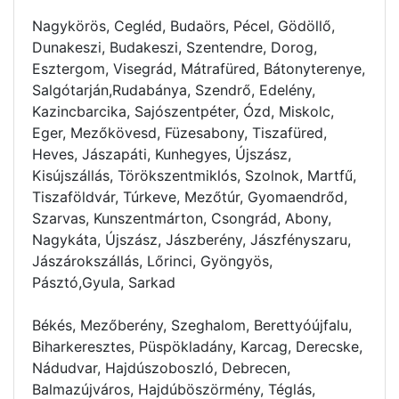
Nagykörös, Cegléd, Budaörs, Pécel, Gödöllő,
Dunakeszi, Budakeszi, Szentendre, Dorog,
Esztergom, Visegrád, Mátrafüred, Bátonyterenye,
Salgótarján,Rudabánya, Szendrő, Edelény,
Kazincbarcika, Sajószentpéter, Ózd, Miskolc,
Eger, Mezőkövesd, Füzesabony, Tiszafüred,
Heves, Jászapáti, Kunhegyes, Újszász,
Kisújszállás, Törökszentmiklós, Szolnok, Martfű,
Tiszaföldvár, Túrkeve, Mezőtúr, Gyomaendrőd,
Szarvas, Kunszentmárton, Csongrád, Abony,
Nagykáta, Újszász, Jászberény, Jászfényszaru,
Jászárokszállás, Lőrinci, Gyöngyös,
Pásztó,Gyula, Sarkad
Békés, Mezőberény, Szeghalom, Berettyóújfalu,
Biharkeresztes, Püspökladány, Karcag, Derecske,
Nádudvar, Hajdúszoboszló, Debrecen,
Balmazújváros, Hajdúböszörmény, Téglás,