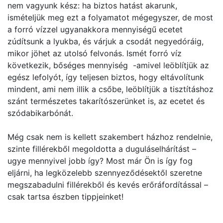
nem vagyunk kész: ha biztos hatást akarunk,
ismételjük meg ezt a folyamatot mégegyszer, de most
a forró vízzel ugyanakkora mennyiségű ecetet
zúdítsunk a lyukba, és várjuk a csodát negyedóráig,
mikor jöhet az utolsó felvonás. Ismét forró víz
következik, bőséges mennyiség -amivel leöblítjük az
egész lefolyót, így teljesen biztos, hogy eltávolítunk
mindent, ami nem illik a csőbe, leöblítjük a tisztításhoz
szánt természetes takarítószerünket is, az ecetet és
szódabikarbónát.
Még csak nem is kellett szakembert házhoz rendelnie,
szinte fillérekből megoldotta a duguláselhárítást –
ugye mennyivel jobb így? Most már Ön is így fog
eljárni, ha legközelebb szennyeződésektől szeretne
megszabadulni fillérekből és kevés erőráfordítással –
csak tartsa észben tippjeinket!