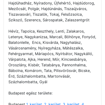
Hajdúhadház, Nyíradony, Újfehértó, Hajdúdorog,
Mezőcsát, Polgár, Hajdúnánás, Tiszaújváros,
Tiszavasvári, Tiszalök, Tokaj, Felsőzsolca,
Szikszó, Szerencs, Sárospatak, Zalaszentgrót
Hévíz, Tapolca, Keszthely, Lenti, Zalakaros,
Letenye, Nagykanizsa, Marcali, Böhönye, Fonyód,
Balatonlelle, Encs, Kisvárda, Nagyhalász,
Vásárosnamény, Nyíregyháza, Mátészalka,
Fehérgyarmat, Máriapócs, Nyírbátor, Nagykálló,
Várpalota, Ajka, Herend, Mór, Kincsesbánya,
Oroszlány, Kisbér, Tatabánya, Pannonhalma,
Bábolna, Komárom, Tata, Pilisvörösvár, Bicske,
Érd, Százhalombatta, Martonvásár,
Százhalombatta, Gyál
Budapest egész területe:
Budapest
1. kerület
,
2. kerület
,
3. kerület
,
4.