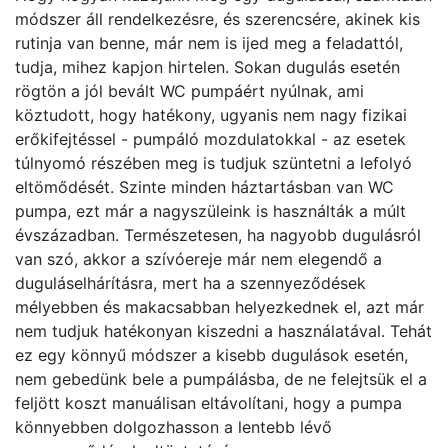
módszer áll rendelkezésre, és szerencsére, akinek kis
rutinja van benne, már nem is ijed meg a feladattól,
tudja, mihez kapjon hirtelen. Sokan dugulás esetén
rögtön a jól bevált WC pumpáért nyúlnak, ami
köztudott, hogy hatékony, ugyanis nem nagy fizikai
erőkifejtéssel - pumpáló mozdulatokkal - az esetek
túlnyomó részében meg is tudjuk szüntetni a lefolyó
eltömődését. Szinte minden háztartásban van WC
pumpa, ezt már a nagyszüleink is használták a múlt
évszázadban. Természetesen, ha nagyobb dugulásról
van szó, akkor a szívóereje már nem elegendő a
duguláselhárításra, mert ha a szennyeződések
mélyebben és makacsabban helyezkednek el, azt már
nem tudjuk hatékonyan kiszedni a használatával. Tehát
ez egy könnyű módszer a kisebb dugulások esetén,
nem gebedünk bele a pumpálásba, de ne felejtsük el a
feljött koszt manuálisan eltávolítani, hogy a pumpa
könnyebben dolgozhasson a lentebb lévő