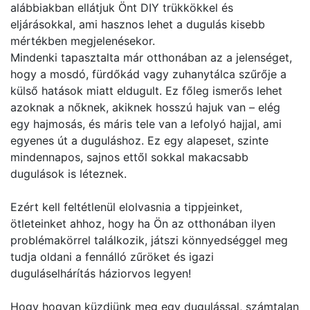
alábbiakban ellátjuk Önt DIY trükkökkel és
eljárásokkal, ami hasznos lehet a dugulás kisebb
mértékben megjelenésekor.
Mindenki tapasztalta már otthonában az a jelenséget,
hogy a mosdó, fürdőkád vagy zuhanytálca szűrője a
külső hatások miatt eldugult. Ez főleg ismerős lehet
azoknak a nőknek, akiknek hosszú hajuk van – elég
egy hajmosás, és máris tele van a lefolyó hajjal, ami
egyenes út a duguláshoz. Ez egy alapeset, szinte
mindennapos, sajnos ettől sokkal makacsabb
dugulások is léteznek.
Ezért kell feltétlenül elolvasnia a tippjeinket,
ötleteinket ahhoz, hogy ha Ön az otthonában ilyen
problémakörrel találkozik, játszi könnyedséggel meg
tudja oldani a fennálló zűröket és igazi
duguláselhárítás háziorvos legyen!
Hogy hogyan küzdjünk meg egy dugulással, számtalan