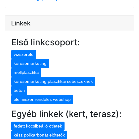
Linkek
Első linkcsoport:
vízszerelő
keresőmarketing
mellplasztika
keresőmarketing plasztikai sebészeknek
beton
élelmiszer rendelés webshop
Egyéb linkek (kert, terasz):
fedett kocsibeálló ötletek
kész polikarbonát előtetők