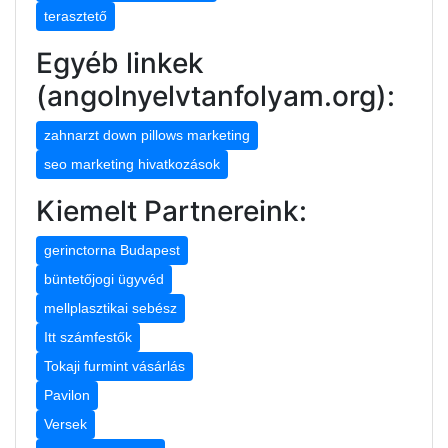
terasztető
Egyéb linkek
(angolnyelvtanfolyam.org):
zahnarzt down pillows marketing
seo marketing hivatkozások
Kiemelt Partnereink:
gerinctorna Budapest
büntetőjogi ügyvéd
mellplasztikai sebész
Itt számfestők
Tokaji furmint vásárlás
Pavilon
Versek