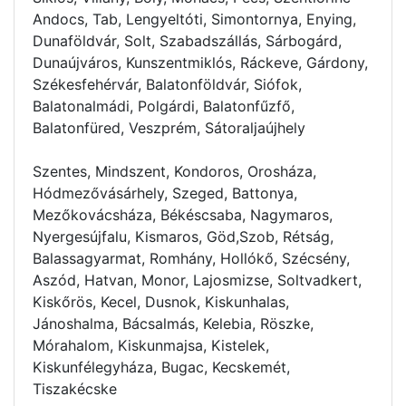
Andocs, Tab, Lengyeltóti, Simontornya, Enying,
Dunaföldvár, Solt, Szabadszállás, Sárbogárd,
Dunaújváros, Kunszentmiklós, Ráckeve, Gárdony,
Székesfehérvár, Balatonföldvár, Siófok,
Balatonalmádi, Polgárdi, Balatonfűzfő,
Balatonfüred, Veszprém, Sátoraljaújhely
Szentes, Mindszent, Kondoros, Orosháza,
Hódmezővásárhely, Szeged, Battonya,
Mezőkovácsháza, Békéscsaba, Nagymaros,
Nyergesújfalu, Kismaros, Göd,Szob, Rétság,
Balassagyarmat, Romhány, Hollókő, Szécsény,
Aszód, Hatvan, Monor, Lajosmizse, Soltvadkert,
Kiskőrös, Kecel, Dusnok, Kiskunhalas,
Jánoshalma, Bácsalmás, Kelebia, Röszke,
Mórahalom, Kiskunmajsa, Kistelek,
Kiskunfélegyháza, Bugac, Kecskemét,
Tiszakécske