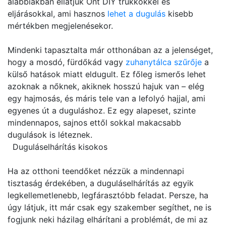
alábbiakban ellátjuk Önt DIY trükkökkel és
eljárásokkal, ami hasznos
lehet a dugulás
kisebb
mértékben megjelenésekor.
Mindenki tapasztalta már otthonában az a jelenséget,
hogy a mosdó, fürdőkád vagy
zuhanytálca szűrője
a
külső hatások miatt eldugult. Ez főleg ismerős lehet
azoknak a nőknek, akiknek hosszú hajuk van – elég
egy hajmosás, és máris tele van a lefolyó hajjal, ami
egyenes út a duguláshoz. Ez egy alapeset, szinte
mindennapos, sajnos ettől sokkal makacsabb
dugulások is léteznek.
Duguláselhárítás kisokos
Ha az otthoni teendőket nézzük a mindennapi
tisztaság érdekében, a duguláselhárítás az egyik
legkellemetlenebb, legfárasztóbb feladat. Persze, ha
úgy látjuk, itt már csak egy szakember segíthet, ne is
fogjunk neki házilag elhárítani a problémát, de mi az