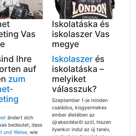
net
Iskolatáska és
eting Vas
iskolaszer Vas
e
megye
sind Ihre
Iskolaszer
és
orten auf
iskolatáska –
en
zum
melyiket
net-
válasszuk?
eting
Szeptember 1-je minden
családos, kisgyermekes
ember életében az
net
ändert sich
újrakezdésről szól, hiszen
was bedeutet, dass
ilyenkor indul az új tanév,
t und Weise,
wie