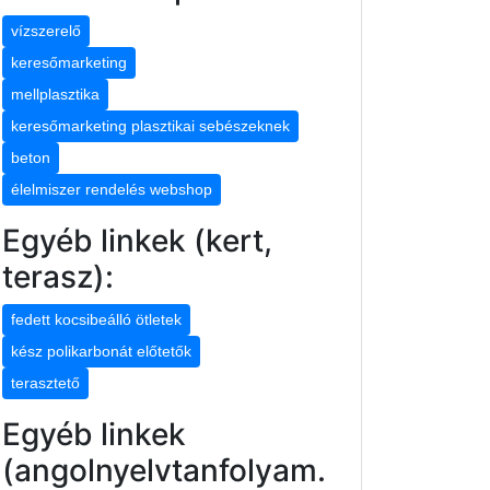
vízszerelő
keresőmarketing
mellplasztika
keresőmarketing plasztikai sebészeknek
beton
élelmiszer rendelés webshop
Egyéb linkek (kert,
terasz):
fedett kocsibeálló ötletek
kész polikarbonát előtetők
terasztető
Egyéb linkek
(angolnyelvtanfolyam.