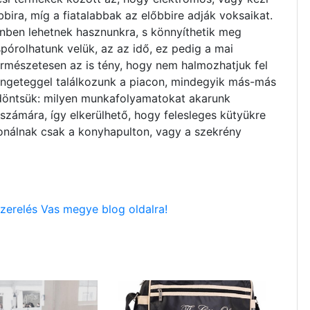
bira, míg a fiatalabbak az előbbire adják voksaikat.
nben lehetnek hasznunkra, s könnyíthetik meg
pórolhatunk velük, az az idő, ez pedig a mai
ermészetesen az is tény, hogy nem halmozhatjuk fel
rengeteggel találkozunk a piacon, mindegyik más-más
ldöntsük: milyen munkafolyamatokat akarunk
zámára, így elkerülhető, hogy felesleges kütyükre
onálnak csak a konyhapulton, vagy a szekrény
szerelés Vas megye blog oldalra!