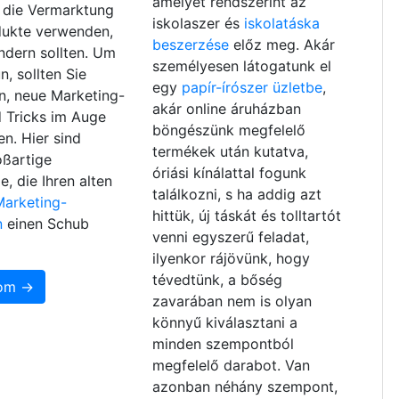
amelyet rendszerint az
r die Vermarktung
iskolaszer és
iskolatáska
dukte verwenden,
beszerzése
előz meg. Akár
ndern sollten. Um
személyesen látogatunk el
n, sollten Sie
egy
papír-írószer üzletbe
,
in, neue Marketing-
akár online áruházban
 Tricks im Auge
böngészünk megfelelő
en. Hier sind
termékek után kutatva,
oßartige
óriási kínálattal fogunk
e, die Ihren alten
találkozni, s ha addig azt
Marketing-
hittük, új táskát és tolltartót
n
einen Schub
venni egyszerű feladat,
ilyenkor rájövünk, hogy
tévedtünk, a bőség
som →
zavarában nem is olyan
könnyű kiválasztani a
minden szempontból
megfelelő darabot. Van
azonban néhány szempont,