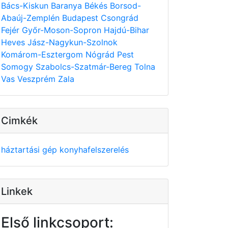
Bács-Kiskun
Baranya
Békés
Borsod-
Abaúj-Zemplén
Budapest
Csongrád
Fejér
Győr-Moson-Sopron
Hajdú-Bihar
Heves
Jász-Nagykun-Szolnok
Komárom-Esztergom
Nógrád
Pest
Somogy
Szabolcs-Szatmár-Bereg
Tolna
Vas
Veszprém
Zala
Cimkék
háztartási gép
konyhafelszerelés
Linkek
Első linkcsoport: