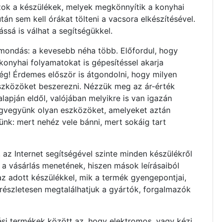
ok a készülékek, melyek megkönnyítik a konyhai
án sem kell órákat tölteni a vacsora elkészítésével.
ssá is válhat a segítségükkel.
a mondás: a kevesebb néha több. Előfordul, hogy
konyhai folyamatokat is gépesítéssel akarja
ég! Érdemes először is átgondolni, hogy milyen
szközöket beszerezni. Nézzük meg az ár-érték
 alapján eldől, valójában melyikre is van igazán
gvegyünk olyan eszközöket, amelyeket aztán
nk: mert nehéz vele bánni, mert sokáig tart
 az Internet segítségével szinte minden készülékről
a vásárlás menetének, hiszen mások leírásaiból
z adott készülékkel, mik a termék gyengepontjai,
részletesen megtalálhatjuk a gyártók, forgalmazók
si termékek között az, hogy elektromos, vagy kézi