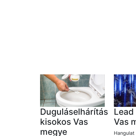
Duguláselhárítás
Lead 
kisokos Vas
Vas 
megye
Hangulat 