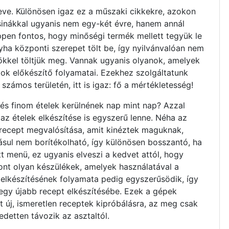
leve. Különösen igaz ez a műszaki cikkekre, azokon
asinákkal ugyanis nem egy-két évre, hanem annál
ppen fontos, hogy minőségi termék mellett tegyük le
ha központi szerepet tölt be, így nyilvánvalóan nem
kkel töltjük meg. Vannak ugyanis olyanok, amelyek
azok előkészítő folyamatai. Ezekhez szolgáltatunk
számos területén, itt is igaz: fő a mértékletesség!
 és finom ételek kerülnének nap mint nap? Azzal
az ételek elkészítése is egyszerű lenne. Néha az
a recept megvalósítása, amit kinéztek maguknak,
ásul nem borítékolható, így különösen bosszantó, ha
tt menü, ez ugyanis elveszi a kedvet attól, hogy
ont olyan készülékek, amelyek használatával a
k elkészítésének folyamata pedig egyszerűsödik, így
egy újabb recept elkészítésébe. Ezek a gépek
t új, ismeretlen receptek kipróbálásra, az meg csak
edetten távozik az asztaltól.