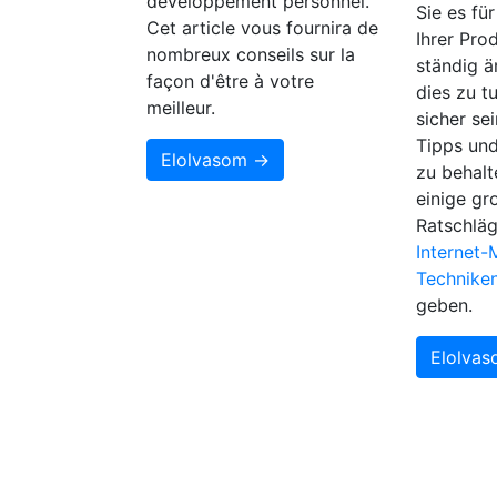
développement personnel.
Sie es fü
Cet article vous fournira de
Ihrer Pro
nombreux conseils sur la
ständig ä
façon d'être à votre
dies zu tu
meilleur.
sicher se
Tipps und
Elolvasom →
zu behalt
einige gr
Ratschläg
Internet-
Technike
geben.
Elolva