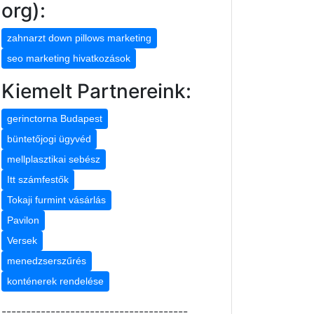
org):
zahnarzt down pillows marketing
seo marketing hivatkozások
Kiemelt Partnereink:
gerinctorna Budapest
büntetőjogi ügyvéd
mellplasztikai sebész
Itt számfestők
Tokaji furmint vásárlás
Pavilon
Versek
menedzserszűrés
konténerek rendelése
--------------------------------------