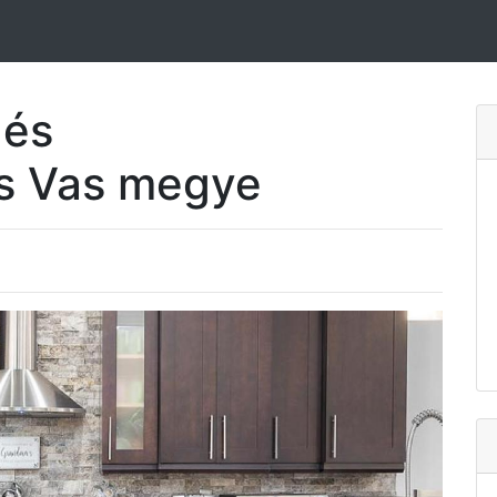
 és
és Vas megye