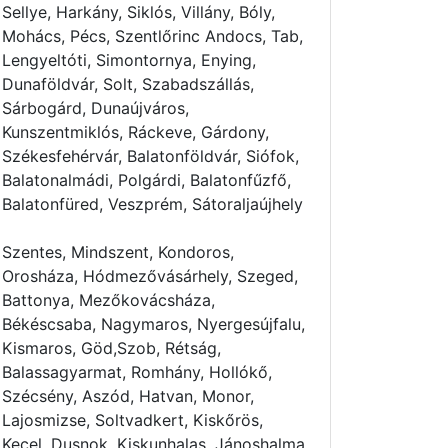
Sellye, Harkány, Siklós, Villány, Bóly,
Mohács, Pécs, Szentlőrinc Andocs, Tab,
Lengyeltóti, Simontornya, Enying,
Dunaföldvár, Solt, Szabadszállás,
Sárbogárd, Dunaújváros,
Kunszentmiklós, Ráckeve, Gárdony,
Székesfehérvár, Balatonföldvár, Siófok,
Balatonalmádi, Polgárdi, Balatonfűzfő,
Balatonfüred, Veszprém, Sátoraljaújhely
Szentes, Mindszent, Kondoros,
Orosháza, Hódmezővásárhely, Szeged,
Battonya, Mezőkovácsháza,
Békéscsaba, Nagymaros, Nyergesújfalu,
Kismaros, Göd,Szob, Rétság,
Balassagyarmat, Romhány, Hollókő,
Szécsény, Aszód, Hatvan, Monor,
Lajosmizse, Soltvadkert, Kiskőrös,
Kecel, Dusnok, Kiskunhalas, Jánoshalma,