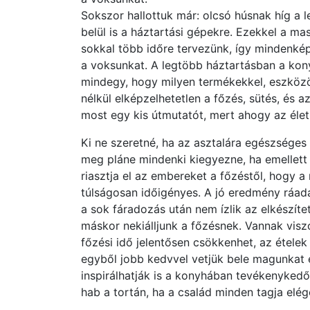
Sokszor hallottuk már: olcsó húsnak híg a 
belül is a háztartási gépekre. Ezekkel a m
sokkal több időre tervezünk, így mindenké
a voksunkat. A legtöbb háztartásban a kony
mindegy, hogy milyen termékekkel, eszközö
nélkül elképzelhetetlen a főzés, sütés, és 
most egy kis útmutatót, mert ahogy az élet 
Ki ne szeretné, ha az asztalára egészséges
meg pláne mindenki kiegyezne, ha emellett 
riasztja el az embereket a főzéstől, hogy 
túlságosan időigényes. A jó eredmény ráad
a sok fáradozás után nem ízlik az elkészíte
máskor nekiálljunk a főzésnek. Vannak visz
főzési idő jelentősen csökkenhet, az étele
egyből jobb kedvvel vetjük bele magunkat 
inspirálhatják is a konyhában tevékenykedő
hab a tortán, ha a család minden tagja elég