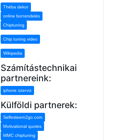
Théba dekor
online borrendelés
Chiptuning
Chip tuning video
Wikipedia
Számítástechnikai
partnereink:
iphone szerviz
Külföldi partnerek:
Selfesteem2go.com
Motivational quotes
MMC chiptuning