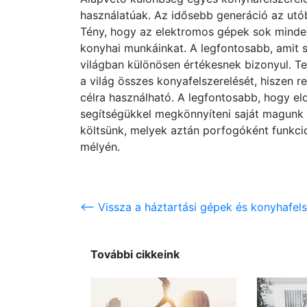
használatúak. Az idősebb generáció az utób
Tény, hogy az elektromos gépek sok minde
konyhai munkáinkat. A legfontosabb, amit s
világban különösen értékesnek bizonyul. T
a világ összes konyafelszerelését, hiszen 
célra használható. A legfontosabb, hogy e
segítségükkel megkönnyíteni saját magunk s
költsünk, melyek aztán porfogóként funkci
mélyén.
<-- Vissza a háztartási gépek és konyhafel
További cikkeink