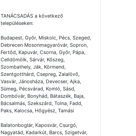
TANÁCSADÁS a következő
településeken:
Budapest, Győr, Miskolc, Pécs, Szeged,
Debrecen Mosonmagyaróvár, Sopron,
Fertőd, Kapuvár, Csorna, Győr, Pápa,
Celldömölk, Sárvár, Kőszeg,
Szombathely, Ják, Körmend,
Szentgotthárd, Csepreg, Zalalövő,
Vasvár, Jánosháza, Devecser, Ajka,
Sümeg, Pécsvárad, Komló, Sásd,
Dombóvár, Bonyhád, Bátaszék, Baja,
Bácsalmás, Szekszárd, Tolna, Fadd,
Paks, Kalocsa, Hőgyész, Tamási
Balatonboglár, Kaposvár, Csurgó,
Nagyatád, Kadarkút, Barcs, Szigetvár,