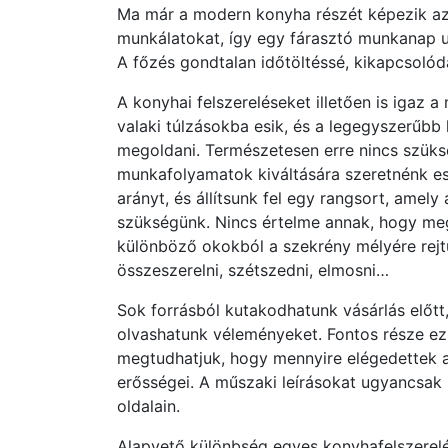
Ma már a modern konyha részét képezik az
munkálatokat, így egy fárasztó munkanap ut
A főzés gondtalan időtöltéssé, kikapcsolódá
A konyhai felszereléseket illetően is igaz 
valaki túlzásokba esik, és a legegyszerűbb 
megoldani. Természetesen erre nincs szüks
munkafolyamatok kiváltására szeretnénk e
arányt, és állítsunk fel egy rangsort, amely
szükségünk. Nincs értelme annak, hogy me
különböző okokból a szekrény mélyére rejtü
összeszerelni, szétszedni, elmosni…
Sok forrásból kutakodhatunk vásárlás előtt,
olvashatunk véleményeket. Fontos része ez 
megtudhatjuk, hogy mennyire elégedettek a
erősségei. A műszaki leírásokat ugyancsak 
oldalain.
Alapvető különbség egyes konyhafelszerelé