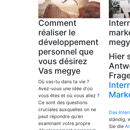
Comment
Inter
réaliser le
mark
développement
megy
personnel que
Hier 
vous désirez
Antw
Vas megye
Frag
Où vas-tu dans ta vie ?
Inter
Avez-vous une idée d'où
Mark
vous êtes et où vous allez ?
Ce sont des questions
cruciales auxquelles on ne
Das Inter
peut répondre qu'en
ständig, 
examinant votre propre
Sie die
Ar