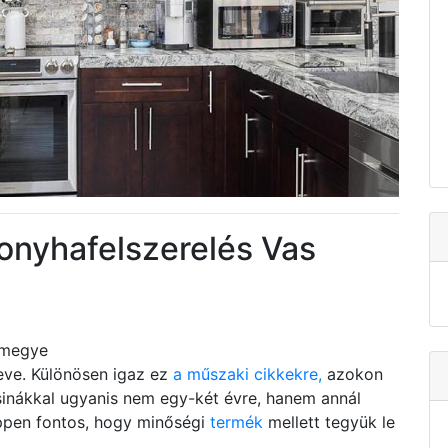
konyhafelszerelés Vas
 megye
leve. Különösen igaz ez
a műszaki cikkekre,
azokon
inákkal ugyanis nem egy-két évre, hanem annál
éppen fontos, hogy minőségi
termék
mellett tegyük le