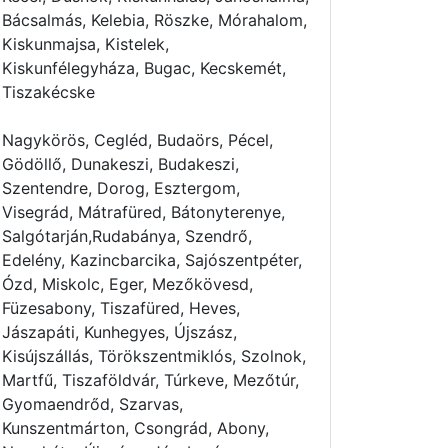
Bácsalmás, Kelebia, Röszke, Mórahalom,
Kiskunmajsa, Kistelek,
Kiskunfélegyháza, Bugac, Kecskemét,
Tiszakécske
Nagykörös, Cegléd, Budaörs, Pécel,
Gödöllő, Dunakeszi, Budakeszi,
Szentendre, Dorog, Esztergom,
Visegrád, Mátrafüred, Bátonyterenye,
Salgótarján,Rudabánya, Szendrő,
Edelény, Kazincbarcika, Sajószentpéter,
Ózd, Miskolc, Eger, Mezőkövesd,
Füzesabony, Tiszafüred, Heves,
Jászapáti, Kunhegyes, Újszász,
Kisújszállás, Törökszentmiklós, Szolnok,
Martfű, Tiszaföldvár, Túrkeve, Mezőtúr,
Gyomaendrőd, Szarvas,
Kunszentmárton, Csongrád, Abony,