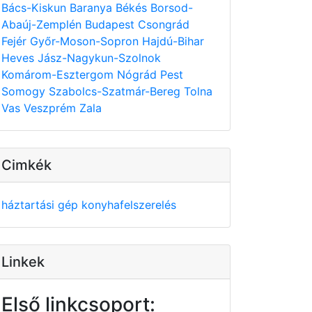
Bács-Kiskun
Baranya
Békés
Borsod-
Abaúj-Zemplén
Budapest
Csongrád
Fejér
Győr-Moson-Sopron
Hajdú-Bihar
Heves
Jász-Nagykun-Szolnok
Komárom-Esztergom
Nógrád
Pest
Somogy
Szabolcs-Szatmár-Bereg
Tolna
Vas
Veszprém
Zala
Cimkék
háztartási gép
konyhafelszerelés
Linkek
Első linkcsoport: