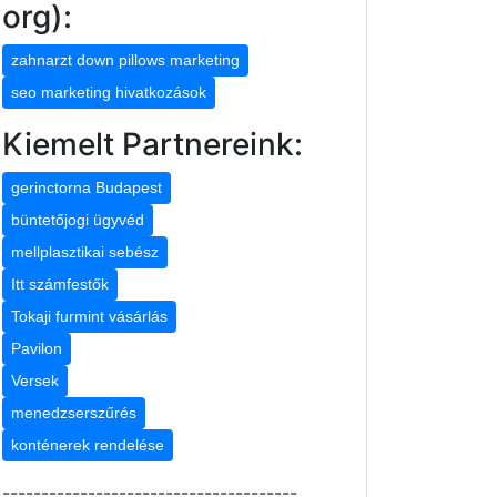
org):
zahnarzt down pillows marketing
seo marketing hivatkozások
Kiemelt Partnereink:
gerinctorna Budapest
büntetőjogi ügyvéd
mellplasztikai sebész
Itt számfestők
Tokaji furmint vásárlás
Pavilon
Versek
menedzserszűrés
konténerek rendelése
--------------------------------------