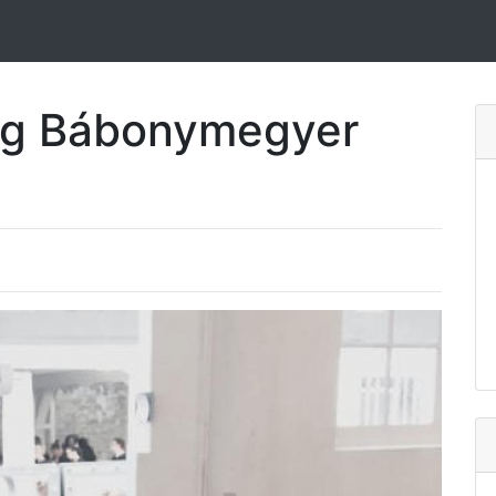
ing Bábonymegyer