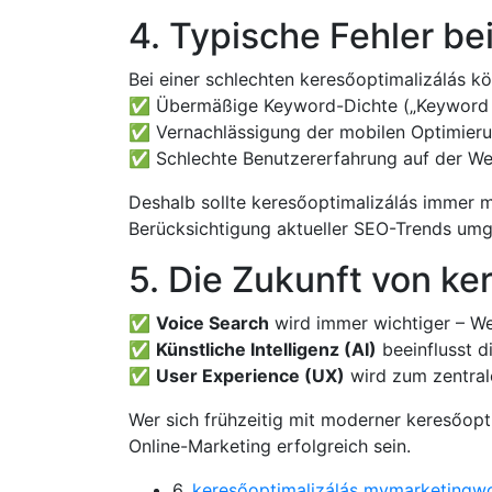
4. Typische Fehler be
Bei einer schlechten keresőoptimalizálás k
✅ Übermäßige Keyword-Dichte („Keyword St
✅ Vernachlässigung der mobilen Optimieru
✅ Schlechte Benutzererfahrung auf der We
Deshalb sollte keresőoptimalizálás immer m
Berücksichtigung aktueller SEO-Trends umg
5. Die Zukunft von ke
✅
Voice Search
wird immer wichtiger – We
✅
Künstliche Intelligenz (AI)
beeinflusst 
✅
User Experience (UX)
wird zum zentral
Wer sich frühzeitig mit moderner keresőopti
Online-Marketing erfolgreich sein.
6.
keresőoptimalizálás mymarketingwo