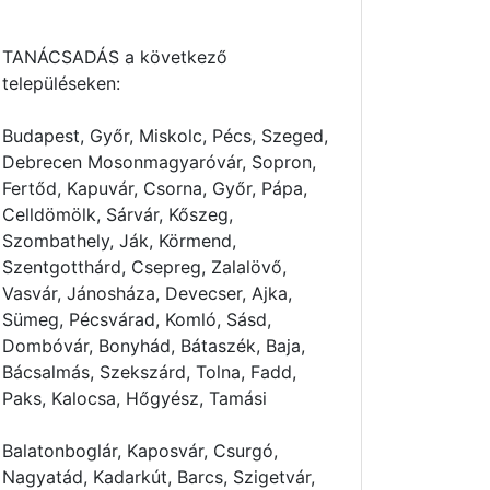
TANÁCSADÁS a következő
településeken:
Budapest, Győr, Miskolc, Pécs, Szeged,
Debrecen Mosonmagyaróvár, Sopron,
Fertőd, Kapuvár, Csorna, Győr, Pápa,
Celldömölk, Sárvár, Kőszeg,
Szombathely, Ják, Körmend,
Szentgotthárd, Csepreg, Zalalövő,
Vasvár, Jánosháza, Devecser, Ajka,
Sümeg, Pécsvárad, Komló, Sásd,
Dombóvár, Bonyhád, Bátaszék, Baja,
Bácsalmás, Szekszárd, Tolna, Fadd,
Paks, Kalocsa, Hőgyész, Tamási
Balatonboglár, Kaposvár, Csurgó,
Nagyatád, Kadarkút, Barcs, Szigetvár,