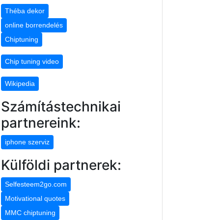
Théba dekor
online borrendelés
Chiptuning
Chip tuning video
Wikipedia
Számítástechnikai
partnereink:
iphone szerviz
Külföldi partnerek:
Selfesteem2go.com
Motivational quotes
MMC chiptuning