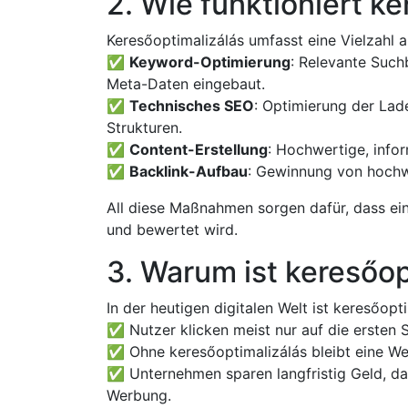
2. Wie funktioniert k
Keresőoptimalizálás umfasst eine Vielzahl 
✅
Keyword-Optimierung
: Relevante Such
Meta-Daten eingebaut.
✅
Technisches SEO
: Optimierung der Lad
Strukturen.
✅
Content-Erstellung
: Hochwertige, info
✅
Backlink-Aufbau
: Gewinnung von hochw
All diese Maßnahmen sorgen dafür, dass e
und bewertet wird.
3. Warum ist keresőop
In der heutigen digitalen Welt ist keresőop
✅ Nutzer klicken meist nur auf die ersten 
✅ Ohne keresőoptimalizálás bleibt eine We
✅ Unternehmen sparen langfristig Geld, da o
Werbung.