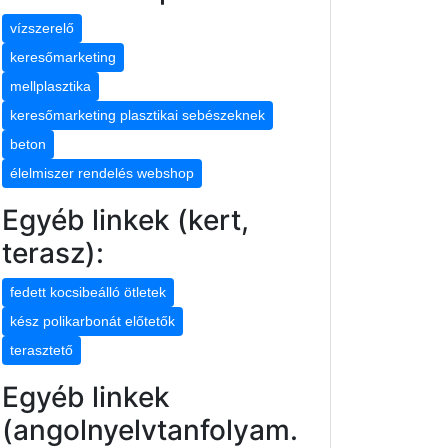
vízszerelő
keresőmarketing
mellplasztika
keresőmarketing plasztikai sebészeknek
beton
élelmiszer rendelés webshop
Egyéb linkek (kert,
terasz):
fedett kocsibeálló ötletek
kész polikarbonát előtetők
terasztető
Egyéb linkek
(angolnyelvtanfolyam.