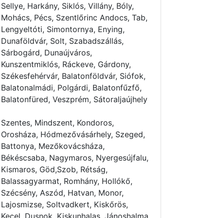
Sellye, Harkány, Siklós, Villány, Bóly,
Mohács, Pécs, Szentlőrinc Andocs, Tab,
Lengyeltóti, Simontornya, Enying,
Dunaföldvár, Solt, Szabadszállás,
Sárbogárd, Dunaújváros,
Kunszentmiklós, Ráckeve, Gárdony,
Székesfehérvár, Balatonföldvár, Siófok,
Balatonalmádi, Polgárdi, Balatonfűzfő,
Balatonfüred, Veszprém, Sátoraljaújhely
Szentes, Mindszent, Kondoros,
Orosháza, Hódmezővásárhely, Szeged,
Battonya, Mezőkovácsháza,
Békéscsaba, Nagymaros, Nyergesújfalu,
Kismaros, Göd,Szob, Rétság,
Balassagyarmat, Romhány, Hollókő,
Szécsény, Aszód, Hatvan, Monor,
Lajosmizse, Soltvadkert, Kiskőrös,
Kecel, Dusnok, Kiskunhalas, Jánoshalma,