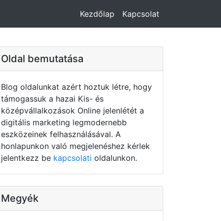
Kezdőlap
Kapcsolat
Oldal bemutatása
Blog oldalunkat azért hoztuk létre, hogy
támogassuk a hazai Kis- és
középvállalkozások Online jelenlétét a
digitális marketing legmodernebb
eszközeinek felhasználásával. A
honlapunkon való megjelenéshez kérlek
jelentkezz be
kapcsolati
oldalunkon.
Megyék