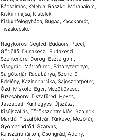
Bácsalmás, Kelebia, Röszke, Mórahalom,
Kiskunmajsa, Kistelek,
Kiskunfélegyháza, Bugac, Kecskemét,
Tiszakécske
Nagykörös, Cegléd, Budaörs, Pécel,
Gödöllő, Dunakeszi, Budakeszi,
Szentendre, Dorog, Esztergom,
Visegrád, Mátrafüred, Bátonyterenye,
Salgótarján,Rudabánya, Szendrő,
Edelény, Kazincbarcika, Sajószentpéter,
Ózd, Miskolc, Eger, Mezőkövesd,
Füzesabony, Tiszafüred, Heves,
Jászapáti, Kunhegyes, Újszász,
Kisújszállás, Törökszentmiklós, Szolnok,
Martfű, Tiszaföldvár, Túrkeve, Mezőtúr,
Gyomaendrőd, Szarvas,
Kunszentmárton, Csongrád, Abony,