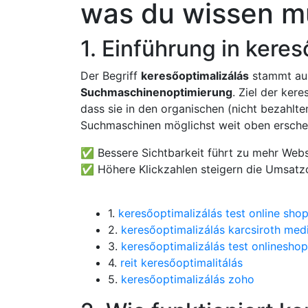
was du wissen m
1. Einführung in kere
Der Begriff
keresőoptimalizálás
stammt aus
Suchmaschinenoptimierung
. Ziel der ker
dass sie in den organischen (nicht bezahlt
Suchmaschinen möglichst weit oben ersche
✅ Bessere Sichtbarkeit führt zu mehr Webs
✅ Höhere Klickzahlen steigern die Umsatzc
1.
keresőoptimalizálás test online sho
2.
keresőoptimalizálás karcsiroth me
3.
keresőoptimalizálás test onlineshop
4.
reit keresőoptimalitálás
5.
keresőoptimalizálás zoho