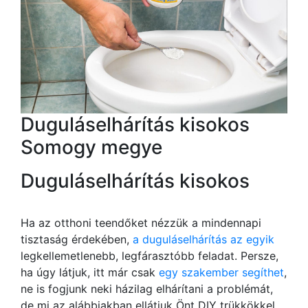
Duguláselhárítás kisokos
Somogy megye
Duguláselhárítás kisokos
Ha az otthoni teendőket nézzük a mindennapi
tisztaság érdekében,
a duguláselhárítás az egyik
legkellemetlenebb, legfárasztóbb feladat. Persze,
ha úgy látjuk, itt már csak
egy szakember segíthet
,
ne is fogjunk neki házilag elhárítani a problémát,
de mi az alábbiakban ellátjuk Önt DIY trükkökkel