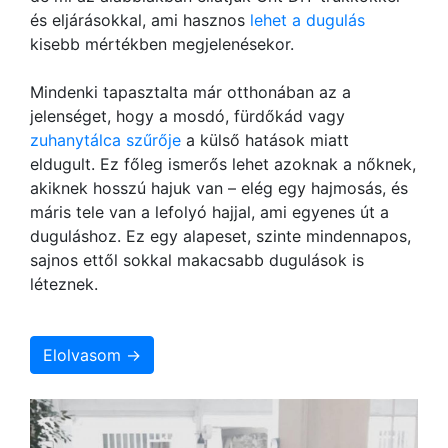
és eljárásokkal, ami hasznos
lehet a dugulás
kisebb mértékben megjelenésekor.
Mindenki tapasztalta már otthonában az a
jelenséget, hogy a mosdó, fürdőkád vagy
zuhanytálca szűrője
a külső hatások miatt
eldugult. Ez főleg ismerős lehet azoknak a nőknek,
akiknek hosszú hajuk van – elég egy hajmosás, és
máris tele van a lefolyó hajjal, ami egyenes út a
duguláshoz. Ez egy alapeset, szinte mindennapos,
sajnos ettől sokkal makacsabb dugulások is
léteznek.
Elolvasom →