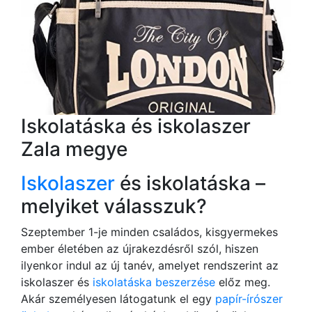
Iskolatáska és iskolaszer
Zala megye
Iskolaszer
és iskolatáska –
melyiket válasszuk?
Szeptember 1-je minden családos, kisgyermekes
ember életében az újrakezdésről szól, hiszen
ilyenkor indul az új tanév, amelyet rendszerint az
iskolaszer és
iskolatáska beszerzése
előz meg.
Akár személyesen látogatunk el egy
papír-írószer