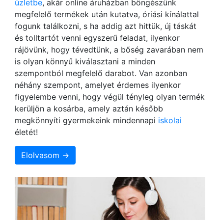
üzletbe
, akár online áruházban böngészünk
megfelelő termékek után kutatva, óriási kínálattal
fogunk találkozni, s ha addig azt hittük, új táskát
és tolltartót venni egyszerű feladat, ilyenkor
rájövünk, hogy tévedtünk, a bőség zavarában nem
is olyan könnyű kiválasztani a minden
szempontból megfelelő darabot. Van azonban
néhány szempont, amelyet érdemes ilyenkor
figyelembe venni, hogy végül tényleg olyan termék
kerüljön a kosárba, amely aztán később
megkönnyíti gyermekeink mindennapi
iskolai
életét!
Elolvasom →