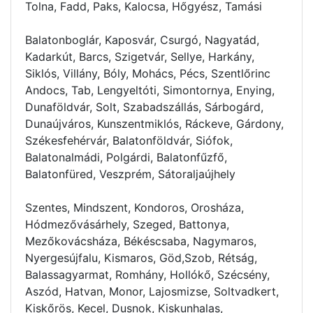
Tolna, Fadd, Paks, Kalocsa, Hőgyész, Tamási
Balatonboglár, Kaposvár, Csurgó, Nagyatád,
Kadarkút, Barcs, Szigetvár, Sellye, Harkány,
Siklós, Villány, Bóly, Mohács, Pécs, Szentlőrinc
Andocs, Tab, Lengyeltóti, Simontornya, Enying,
Dunaföldvár, Solt, Szabadszállás, Sárbogárd,
Dunaújváros, Kunszentmiklós, Ráckeve, Gárdony,
Székesfehérvár, Balatonföldvár, Siófok,
Balatonalmádi, Polgárdi, Balatonfűzfő,
Balatonfüred, Veszprém, Sátoraljaújhely
Szentes, Mindszent, Kondoros, Orosháza,
Hódmezővásárhely, Szeged, Battonya,
Mezőkovácsháza, Békéscsaba, Nagymaros,
Nyergesújfalu, Kismaros, Göd,Szob, Rétság,
Balassagyarmat, Romhány, Hollókő, Szécsény,
Aszód, Hatvan, Monor, Lajosmizse, Soltvadkert,
Kiskőrös, Kecel, Dusnok, Kiskunhalas,