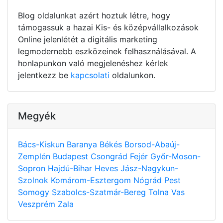
Blog oldalunkat azért hoztuk létre, hogy
támogassuk a hazai Kis- és középvállalkozások
Online jelenlétét a digitális marketing
legmodernebb eszközeinek felhasználásával. A
honlapunkon való megjelenéshez kérlek
jelentkezz be
kapcsolati
oldalunkon.
Megyék
Bács-Kiskun
Baranya
Békés
Borsod-Abaúj-
Zemplén
Budapest
Csongrád
Fejér
Győr-Moson-
Sopron
Hajdú-Bihar
Heves
Jász-Nagykun-
Szolnok
Komárom-Esztergom
Nógrád
Pest
Somogy
Szabolcs-Szatmár-Bereg
Tolna
Vas
Veszprém
Zala