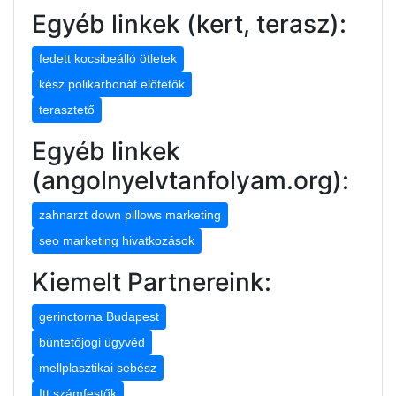
Egyéb linkek (kert, terasz):
fedett kocsibeálló ötletek
kész polikarbonát előtetők
terasztető
Egyéb linkek
(angolnyelvtanfolyam.org):
zahnarzt down pillows marketing
seo marketing hivatkozások
Kiemelt Partnereink:
gerinctorna Budapest
büntetőjogi ügyvéd
mellplasztikai sebész
Itt számfestők