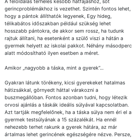
A féloldalas terhelés később hátfájáshoz, sőt
gerincproblémákhoz is vezethet. Szintén fontos lehet,
hogy a pántok állíthatók legyenek, Egy hideg,
télikabátos időszakban például szükség lehet
hosszabb pántokra, de akkor sem rossz, ha tudunk
rajtuk állítani, ha esetenként a szülő viszi a hátán a
gyermek helyett az iskolai pakkot. Néhány másodperc
alatt módosítható ilyen esetben a méret.
Amikor „nagyobb a táska, mint a gyerek”...
Gyakran látunk törékeny, kicsi gyerekeket hatalmas
hátizsákkal, görnyedt háttal várakozni a
buszmegállóban. Fontos azonban tudni, hogy létezik
orvosi ajánlás a táskák ideális súlyával kapcsolatban.
Azt tartják megfelelőnek, ha a táska súlya nem éri el a
gyermek testsúlyának a 15 százalékát. Ha ennél
nehezebb terhet rakunk a gyerek hátára, az már
ártalmas lehet gerincének egészségére nézve. Persze,