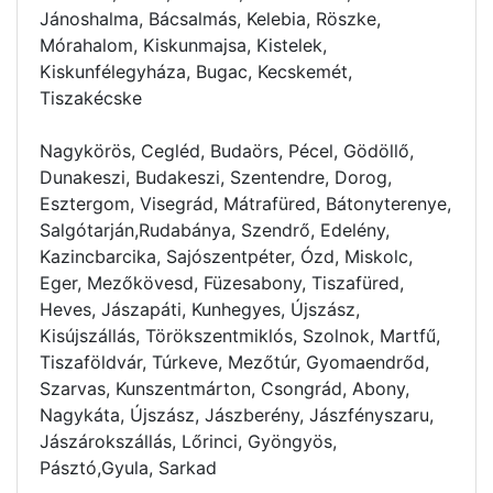
Jánoshalma, Bácsalmás, Kelebia, Röszke,
Mórahalom, Kiskunmajsa, Kistelek,
Kiskunfélegyháza, Bugac, Kecskemét,
Tiszakécske
Nagykörös, Cegléd, Budaörs, Pécel, Gödöllő,
Dunakeszi, Budakeszi, Szentendre, Dorog,
Esztergom, Visegrád, Mátrafüred, Bátonyterenye,
Salgótarján,Rudabánya, Szendrő, Edelény,
Kazincbarcika, Sajószentpéter, Ózd, Miskolc,
Eger, Mezőkövesd, Füzesabony, Tiszafüred,
Heves, Jászapáti, Kunhegyes, Újszász,
Kisújszállás, Törökszentmiklós, Szolnok, Martfű,
Tiszaföldvár, Túrkeve, Mezőtúr, Gyomaendrőd,
Szarvas, Kunszentmárton, Csongrád, Abony,
Nagykáta, Újszász, Jászberény, Jászfényszaru,
Jászárokszállás, Lőrinci, Gyöngyös,
Pásztó,Gyula, Sarkad