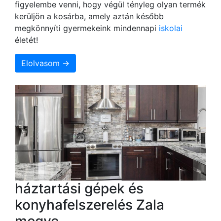
figyelembe venni, hogy végül tényleg olyan termék
kerüljön a kosárba, amely aztán később
megkönnyíti gyermekeink mindennapi
iskolai
életét!
Elolvasom →
háztartási gépek és
konyhafelszerelés Zala
megye