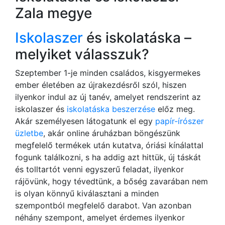
Zala megye
Iskolaszer
és iskolatáska –
melyiket válasszuk?
Szeptember 1-je minden családos, kisgyermekes
ember életében az újrakezdésről szól, hiszen
ilyenkor indul az új tanév, amelyet rendszerint az
iskolaszer és
iskolatáska beszerzése
előz meg.
Akár személyesen látogatunk el egy
papír-írószer
üzletbe
, akár online áruházban böngészünk
megfelelő termékek után kutatva, óriási kínálattal
fogunk találkozni, s ha addig azt hittük, új táskát
és tolltartót venni egyszerű feladat, ilyenkor
rájövünk, hogy tévedtünk, a bőség zavarában nem
is olyan könnyű kiválasztani a minden
szempontból megfelelő darabot. Van azonban
néhány szempont, amelyet érdemes ilyenkor