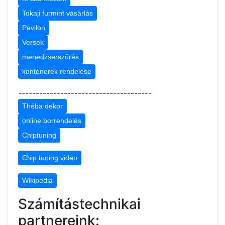
Tokaji furmint vásárlás
Pavilon
Versek
menedzserszűrés
konténerek rendelése
--------------------------------------
Théba dekor
online borrendelés
Chiptuning
Chip tuning video
Wikipedia
Számítástechnikai
partnereink: