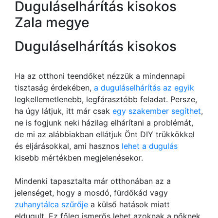
Duguláselhárítás kisokos
Zala megye
Duguláselhárítás kisokos
Ha az otthoni teendőket nézzük a mindennapi
tisztaság érdekében,
a duguláselhárítás az egyik
legkellemetlenebb, legfárasztóbb feladat. Persze,
ha úgy látjuk, itt már csak
egy szakember segíthet
,
ne is fogjunk neki házilag elhárítani a problémát,
de mi az alábbiakban ellátjuk Önt DIY trükkökkel
és eljárásokkal, ami hasznos
lehet a dugulás
kisebb mértékben megjelenésekor.
Mindenki tapasztalta már otthonában az a
jelenséget, hogy a mosdó, fürdőkád vagy
zuhanytálca szűrője
a külső hatások miatt
eldugult. Ez főleg ismerős lehet azoknak a nőknek,