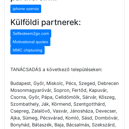
iphone szerviz
Külföldi partnerek:
Selfesteem2go.com
Motivational quotes
MMC chiptuning
TANÁCSADÁS a következő településeken:
Budapest, Győr, Miskolc, Pécs, Szeged, Debrecen
Mosonmagyaróvár, Sopron, Fertőd, Kapuvár,
Csorna, Győr, Pápa, Celldömölk, Sárvár, Kőszeg,
Szombathely, Ják, Körmend, Szentgotthárd,
Csepreg, Zalalövő, Vasvár, Jánosháza, Devecser,
Ajka, Sümeg, Pécsvárad, Komló, Sásd, Dombóvár,
Bonyhád, Bátaszék, Baja, Bácsalmás, Szekszárd,