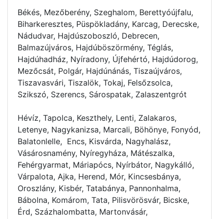
Békés, Mezőberény, Szeghalom, Berettyóújfalu,
Biharkeresztes, Püspökladány, Karcag, Derecske,
Nádudvar, Hajdúszoboszló, Debrecen,
Balmazújváros, Hajdúböszörmény, Téglás,
Hajdúhadház, Nyíradony, Újfehértó, Hajdúdorog,
Mezőcsát, Polgár, Hajdúnánás, Tiszaújváros,
Tiszavasvári, Tiszalök, Tokaj, Felsőzsolca,
Szikszó, Szerencs, Sárospatak, Zalaszentgrót
Hévíz, Tapolca, Keszthely, Lenti, Zalakaros,
Letenye, Nagykanizsa, Marcali, Böhönye, Fonyód,
Balatonlelle, Encs, Kisvárda, Nagyhalász,
Vásárosnamény, Nyíregyháza, Mátészalka,
Fehérgyarmat, Máriapócs, Nyírbátor, Nagykálló,
Várpalota, Ajka, Herend, Mór, Kincsesbánya,
Oroszlány, Kisbér, Tatabánya, Pannonhalma,
Bábolna, Komárom, Tata, Pilisvörösvár, Bicske,
Érd, Százhalombatta, Martonvásár,