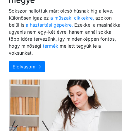
Sokszor hallottuk már: olcsó húsnak híg a leve.
Különösen igaz ez
a műszaki cikkekre,
azokon
belül is
a háztartási gépekre.
Ezekkel a masinákkal
ugyanis nem egy-két évre, hanem annál sokkal
több időre tervezünk, így mindenképpen fontos,
hogy minőségi
termék
mellett tegyük le a
voksunkat.
Elolvasom →