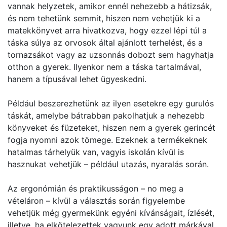
vannak helyzetek, amikor ennél nehezebb a hátizsák,
és nem tehetünk semmit, hiszen nem vehetjük ki a
matekkönyvet arra hivatkozva, hogy ezzel lépi túl a
táska súlya az orvosok által ajánlott terhelést, és a
tornazsákot vagy az uzsonnás dobozt sem hagyhatja
otthon a gyerek. Ilyenkor nem a táska tartalmával,
hanem a típusával lehet ügyeskedni.
Például beszerezhetünk az ilyen esetekre egy gurulós
táskát, amelybe bátrabban pakolhatjuk a nehezebb
könyveket és füzeteket, hiszen nem a gyerek gerincét
fogja nyomni azok tömege. Ezeknek a termékeknek
hatalmas tárhelyük van, vagyis iskolán kívül is
hasznukat vehetjük – például utazás, nyaralás során.
Az ergonómián és praktikusságon – no meg a
vételáron – kívül a választás során figyelembe
vehetjük még gyermekünk egyéni kívánságait, ízlését,
illetve, ha elkötelezettek vagyunk egy adott márkával