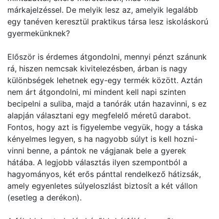
márkajelzéssel. De melyik lesz az, amelyik legalább
egy tanéven keresztül praktikus társa lesz iskoláskorú
gyermekünknek?
Először is érdemes átgondolni, mennyi pénzt szánunk
rá, hiszen nemcsak kivitelezésben, árban is nagy
különbségek lehetnek egy-egy termék között. Aztán
nem árt átgondolni, mi mindent kell napi szinten
becipelni a suliba, majd a tanórák után hazavinni, s ez
alapján választani egy megfelelő méretű darabot.
Fontos, hogy azt is figyelembe vegyük, hogy a táska
kényelmes legyen, s ha nagyobb súlyt is kell hozni-
vinni benne, a pántok ne vágjanak bele a gyerek
hátába. A legjobb választás ilyen szempontból a
hagyományos, két erős pánttal rendelkező hátizsák,
amely egyenletes súlyeloszlást biztosít a két vállon
(esetleg a derékon).