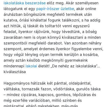
iskolatáska beszerzése
előz meg. Akár személyesen
látogatunk el egy
papír-írószer üzletbe
, akár online
áruházban böngészünk megfelelő termékek után
kutatva, óriási kínálattal fogunk találkozni, s ha addig
azt hittük, új táskát és tolltartót venni egyszerű
feladat, ilyenkor rájövünk, hogy tévedtünk, a bőség
zavarában nem is olyan könnyű kiválasztani a minden
szempontból megfelelő darabot. Van azonban néhány
szempont, amelyet érdemes ilyenkor figyelembe venni,
hogy végül tényleg olyan termék kerüljön a kosárba,
amely aztán később megkönnyíti gyermekeink
mindennapi
iskolai
életét! „De nehéz az iskolatáska”...
kiválasztása
Hagyományos hátizsák két pánttal, oldalpánttal,
válltáska, tornazsák fazon, vödörtáska, gurulós táska
– mindez cipzáras, kapcsos, gombos, tépőzáras és
még ezerféle variációban, millió színben és
mintázattal, eltérő méretekben, más-más