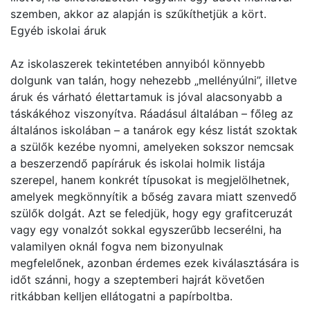
szemben, akkor az alapján is szűkíthetjük a kört.
Egyéb iskolai áruk
Az iskolaszerek tekintetében annyiból könnyebb
dolgunk van talán, hogy nehezebb „mellényúlni”, illetve
áruk és várható élettartamuk is jóval alacsonyabb a
táskákéhoz viszonyítva. Ráadásul általában – főleg az
általános iskolában – a tanárok egy kész listát szoktak
a szülők kezébe nyomni, amelyeken sokszor nemcsak
a beszerzendő papíráruk és iskolai holmik listája
szerepel, hanem konkrét típusokat is megjelölhetnek,
amelyek megkönnyítik a bőség zavara miatt szenvedő
szülők dolgát. Azt se feledjük, hogy egy grafitceruzát
vagy egy vonalzót sokkal egyszerűbb lecserélni, ha
valamilyen oknál fogva nem bizonyulnak
megfelelőnek, azonban érdemes ezek kiválasztására is
időt szánni, hogy a szeptemberi hajrát követően
ritkábban kelljen ellátogatni a papírboltba.