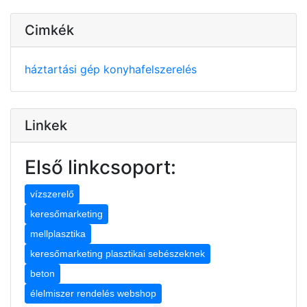
Cimkék
háztartási gép
konyhafelszerelés
Linkek
Első linkcsoport:
vízszerelő
keresőmarketing
mellplasztika
keresőmarketing plasztikai sebészeknek
beton
élelmiszer rendelés webshop