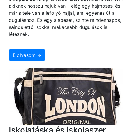
akiknek hosszú hajuk van – elég egy hajmosás, és
máris tele van a lefolyó hajjal, ami egyenes út a
duguláshoz. Ez egy alapeset, szinte mindennapos,
sajnos ettől sokkal makacsabb dugulások is
léteznek.
Elolvasom →
Iskolatáska és iskolaszer