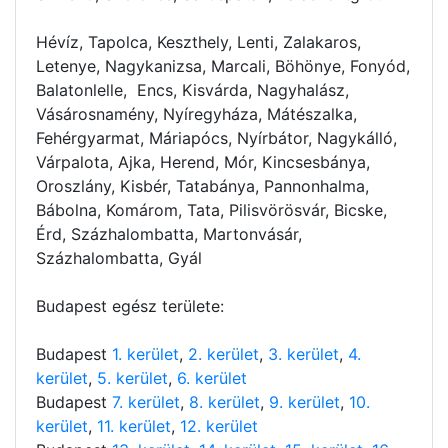
Hévíz, Tapolca, Keszthely, Lenti, Zalakaros,
Letenye, Nagykanizsa, Marcali, Böhönye, Fonyód,
Balatonlelle, Encs, Kisvárda, Nagyhalász,
Vásárosnamény, Nyíregyháza, Mátészalka,
Fehérgyarmat, Máriapócs, Nyírbátor, Nagykálló,
Várpalota, Ajka, Herend, Mór, Kincsesbánya,
Oroszlány, Kisbér, Tatabánya, Pannonhalma,
Bábolna, Komárom, Tata, Pilisvörösvár, Bicske,
Érd, Százhalombatta, Martonvásár,
Százhalombatta, Gyál
Budapest egész területe:
Budapest
1. kerület
,
2. kerület
,
3. kerület
,
4.
kerület
,
5. kerület
,
6. kerület
Budapest
7. kerület
,
8. kerület
,
9. kerület
,
10.
kerület
,
11. kerület
,
12. kerület