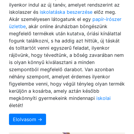
ilyenkor indul az új tanév, amelyet rendszerint az
iskolaszer és
iskolatáska beszerzése
előz meg.
Akár személyesen látogatunk el egy
papír-írószer
üzletbe
, akár online áruházban böngészünk
megfelelő termékek után kutatva, óriási kínálattal
fogunk találkozni, s ha addig azt hittük, új táskát
és tolltartót venni egyszerű feladat, ilyenkor
rájövünk, hogy tévedtünk, a bőség zavarában nem
is olyan könnyű kiválasztani a minden
szempontból megfelelő darabot. Van azonban
néhány szempont, amelyet érdemes ilyenkor
figyelembe venni, hogy végül tényleg olyan termék
kerüljön a kosárba, amely aztán később
megkönnyíti gyermekeink mindennapi
iskolai
életét!
Elolvasom →