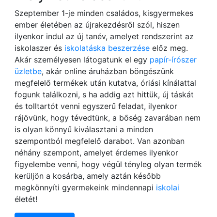
Szeptember 1-je minden családos, kisgyermekes
ember életében az újrakezdésről szól, hiszen
ilyenkor indul az új tanév, amelyet rendszerint az
iskolaszer és
iskolatáska beszerzése
előz meg.
Akár személyesen látogatunk el egy
papír-írószer
üzletbe
, akár online áruházban böngészünk
megfelelő termékek után kutatva, óriási kínálattal
fogunk találkozni, s ha addig azt hittük, új táskát
és tolltartót venni egyszerű feladat, ilyenkor
rájövünk, hogy tévedtünk, a bőség zavarában nem
is olyan könnyű kiválasztani a minden
szempontból megfelelő darabot. Van azonban
néhány szempont, amelyet érdemes ilyenkor
figyelembe venni, hogy végül tényleg olyan termék
kerüljön a kosárba, amely aztán később
megkönnyíti gyermekeink mindennapi
iskolai
életét!