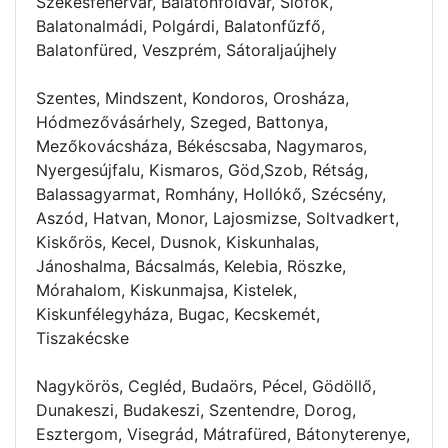
Székesfehérvár, Balatonföldvár, Siófok,
Balatonalmádi, Polgárdi, Balatonfűzfő,
Balatonfüred, Veszprém, Sátoraljaújhely
Szentes, Mindszent, Kondoros, Orosháza,
Hódmezővásárhely, Szeged, Battonya,
Mezőkovácsháza, Békéscsaba, Nagymaros,
Nyergesújfalu, Kismaros, Göd,Szob, Rétság,
Balassagyarmat, Romhány, Hollókő, Szécsény,
Aszód, Hatvan, Monor, Lajosmizse, Soltvadkert,
Kiskőrös, Kecel, Dusnok, Kiskunhalas,
Jánoshalma, Bácsalmás, Kelebia, Röszke,
Mórahalom, Kiskunmajsa, Kistelek,
Kiskunfélegyháza, Bugac, Kecskemét,
Tiszakécske
Nagykörös, Cegléd, Budaörs, Pécel, Gödöllő,
Dunakeszi, Budakeszi, Szentendre, Dorog,
Esztergom, Visegrád, Mátrafüred, Bátonyterenye,