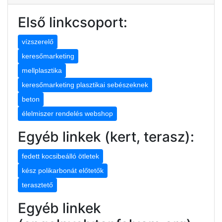
Első linkcsoport:
vízszerelő
keresőmarketing
mellplasztika
keresőmarketing plasztikai sebészeknek
beton
élelmiszer rendelés webshop
Egyéb linkek (kert, terasz):
fedett kocsibeálló ötletek
kész polikarbonát előtetők
terasztető
Egyéb linkek