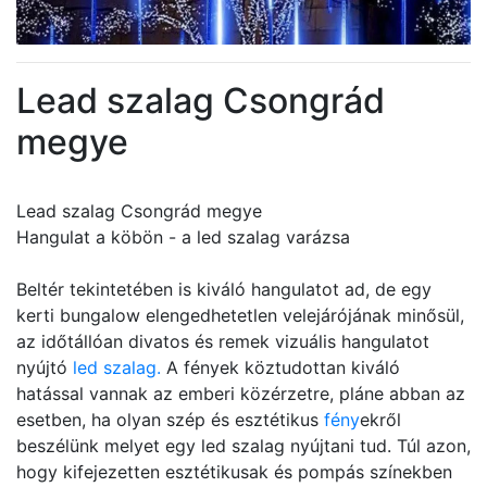
Lead szalag Csongrád
megye
Lead szalag Csongrád megye
Hangulat a köbön - a led szalag varázsa
Beltér tekintetében is kiváló hangulatot ad, de egy
kerti bungalow elengedhetetlen velejárójának minősül,
az időtállóan divatos és remek vizuális hangulatot
nyújtó
led szalag.
A fények köztudottan kiváló
hatással vannak az emberi közérzetre, pláne abban az
esetben, ha olyan szép és esztétikus
fény
ekről
beszélünk melyet egy led szalag nyújtani tud. Túl azon,
hogy kifejezetten esztétikusak és pompás színekben