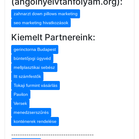
(angolnyelvtanfolyam.org):
zahnarzt down pillows marketing
seo marketing hivatkozások
Kiemelt Partnereink:
gerinctorna Budapest
büntetőjogi ügyvéd
mellplasztikai sebész
Itt számfestők
Tokaji furmint vásárlás
Pavilon
Versek
menedzserszűrés
konténerek rendelése
--------------------------------------