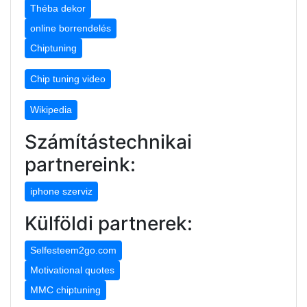
Théba dekor
online borrendelés
Chiptuning
Chip tuning video
Wikipedia
Számítástechnikai
partnereink:
iphone szerviz
Külföldi partnerek:
Selfesteem2go.com
Motivational quotes
MMC chiptuning