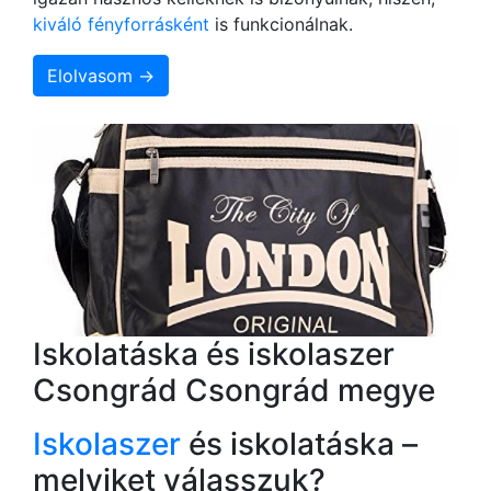
kiváló fényforrásként
is funkcionálnak.
Elolvasom →
Iskolatáska és iskolaszer
Csongrád Csongrád megye
Iskolaszer
és iskolatáska –
melyiket válasszuk?