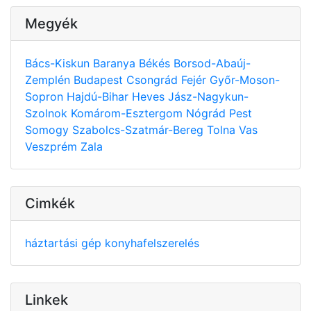
Megyék
Bács-Kiskun
Baranya
Békés
Borsod-Abaúj-
Zemplén
Budapest
Csongrád
Fejér
Győr-Moson-
Sopron
Hajdú-Bihar
Heves
Jász-Nagykun-
Szolnok
Komárom-Esztergom
Nógrád
Pest
Somogy
Szabolcs-Szatmár-Bereg
Tolna
Vas
Veszprém
Zala
Cimkék
háztartási gép
konyhafelszerelés
Linkek