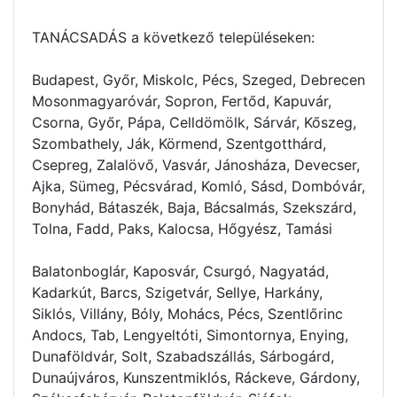
TANÁCSADÁS a következő településeken:
Budapest, Győr, Miskolc, Pécs, Szeged, Debrecen
Mosonmagyaróvár, Sopron, Fertőd, Kapuvár,
Csorna, Győr, Pápa, Celldömölk, Sárvár, Kőszeg,
Szombathely, Ják, Körmend, Szentgotthárd,
Csepreg, Zalalövő, Vasvár, Jánosháza, Devecser,
Ajka, Sümeg, Pécsvárad, Komló, Sásd, Dombóvár,
Bonyhád, Bátaszék, Baja, Bácsalmás, Szekszárd,
Tolna, Fadd, Paks, Kalocsa, Hőgyész, Tamási
Balatonboglár, Kaposvár, Csurgó, Nagyatád,
Kadarkút, Barcs, Szigetvár, Sellye, Harkány,
Siklós, Villány, Bóly, Mohács, Pécs, Szentlőrinc
Andocs, Tab, Lengyeltóti, Simontornya, Enying,
Dunaföldvár, Solt, Szabadszállás, Sárbogárd,
Dunaújváros, Kunszentmiklós, Ráckeve, Gárdony,