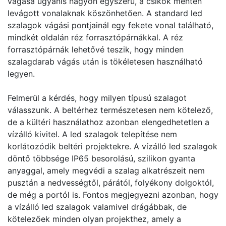
vágása ugyanis nagyon egyszerű, a csíkok mentén
levágott vonalaknak köszönhetően. A standard led
szalagok vágási pontjainál egy fekete vonal található,
mindkét oldalán réz forrasztópárnákkal. A réz
forrasztópárnák lehetővé teszik, hogy minden
szalagdarab vágás után is tökéletesen használható
legyen.
Felmerül a kérdés, hogy milyen típusú szalagot
válasszunk. A beltérhez természetesen nem kötelező,
de a kültéri használathoz azonban elengedhetetlen a
vízálló kivitel. A led szalagok telepítése nem
korlátozódik beltéri projektekre. A vízálló led szalagok
döntő többsége IP65 besorolású, szilikon gyanta
anyaggal, amely megvédi a szalag alkatrészeit nem
pusztán a nedvességtől, párától, folyékony dolgoktól,
de még a portól is. Fontos megjegyezni azonban, hogy
a vízálló led szalagok valamivel drágábbak, de
kötelezőek minden olyan projekthez, amely a