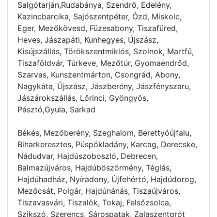
Salgótarján,Rudabánya, Szendrő, Edelény,
Kazincbarcika, Sajószentpéter, Ózd, Miskolc,
Eger, Mezőkövesd, Füzesabony, Tiszafüred,
Heves, Jászapáti, Kunhegyes, Újszász,
Kisújszállás, Törökszentmiklós, Szolnok, Martfű,
Tiszaföldvár, Túrkeve, Mezőtúr, Gyomaendrőd,
Szarvas, Kunszentmárton, Csongrád, Abony,
Nagykáta, Újszász, Jászberény, Jászfényszaru,
Jászárokszállás, Lőrinci, Gyöngyös,
Pásztó,Gyula, Sarkad
Békés, Mezőberény, Szeghalom, Berettyóújfalu,
Biharkeresztes, Püspökladány, Karcag, Derecske,
Nádudvar, Hajdúszoboszló, Debrecen,
Balmazújváros, Hajdúböszörmény, Téglás,
Hajdúhadház, Nyíradony, Újfehértó, Hajdúdorog,
Mezőcsát, Polgár, Hajdúnánás, Tiszaújváros,
Tiszavasvári, Tiszalök, Tokaj, Felsőzsolca,
Szikszó, Szerencs, Sárospatak, Zalaszentgrót