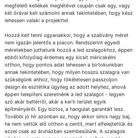
megfelelő kellékek meglétével csupán csak egy, vagy
két órával kell számolni annak tekintetében, hogy kész
lehessen valaki a projekttel.
Hozzá kell tenni ugyanakkor, hogy a szabvány méret
nem igazán jelentős a piacon. Rendszerint egyedi
méretekben juthatunk hozzá a led szalagokhoz, éppen
ebből kifolyólag érdemes egy kicsit méricskélni
otthon, hogy pontos adat lehessen a birtokunkban
annak tekintetében, hogy milyen hosszú szalagra van
szükségünk ahhoz, hogy tökéletesen passzoljon
design és esztétika ügyileg az adott helyhez, ahová
éppen telepíteni szeretnénk a led szalagot - legyen
szó akár beltérről, akár a kerti terület egyik
építményéről. Egy biztos, a hangulat garantált lesz.
További jó hír azonban az, hogy akkor sincs nagy baj,
ha nem vettük elő otthon a centit, mert elfelejtettük és
ezzel csak az áruházban szembesülünk. A szalagok