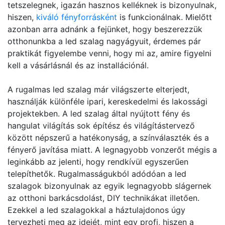
tetszelegnek, igazán hasznos kelléknek is bizonyulnak,
hiszen,
kiváló fényforrásként
is funkcionálnak. Mielőtt
azonban arra adnánk a fejünket, hogy beszerezzük
otthonunkba a led szalag nagyágyuit, érdemes pár
praktikát figyelembe venni, hogy mi az, amire figyelni
kell a vásárlásnál és az installációnál.
A rugalmas led szalag már világszerte elterjedt,
használják különféle ipari, kereskedelmi és lakossági
projektekben. A led szalag által nyújtott fény és
hangulat világítás sok építész és világítástervező
között népszerű a hatékonyság, a színválaszték és a
fényerő javítása miatt. A legnagyobb vonzerőt mégis a
leginkább az jelenti, hogy rendkívül egyszerűen
telepíthetők. Rugalmasságukból adódóan a led
szalagok bizonyulnak az egyik legnagyobb slágernek
az otthoni barkácsdolást, DIY technikákat illetően.
Ezekkel a led szalagokkal a háztulajdonos úgy
tervezheti meg az idejét, mint egy profi, hiszen a