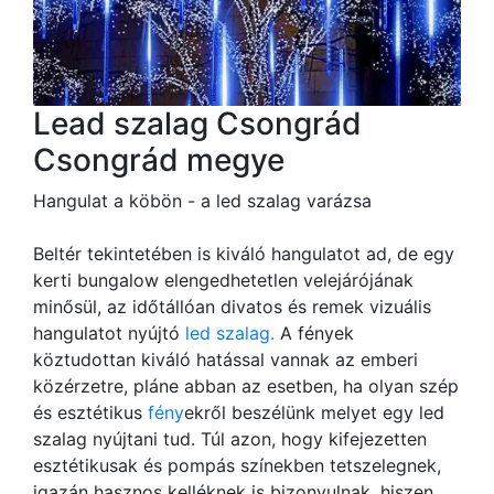
Lead szalag Csongrád
Csongrád megye
Hangulat a köbön - a led szalag varázsa
Beltér tekintetében is kiváló hangulatot ad, de egy
kerti bungalow elengedhetetlen velejárójának
minősül, az időtállóan divatos és remek vizuális
hangulatot nyújtó
led szalag.
A fények
köztudottan kiváló hatással vannak az emberi
közérzetre, pláne abban az esetben, ha olyan szép
és esztétikus
fény
ekről beszélünk melyet egy led
szalag nyújtani tud. Túl azon, hogy kifejezetten
esztétikusak és pompás színekben tetszelegnek,
igazán hasznos kelléknek is bizonyulnak, hiszen,