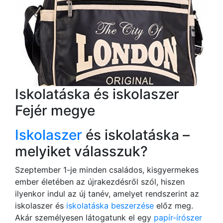
Iskolatáska és iskolaszer
Fejér megye
Iskolaszer
és iskolatáska –
melyiket válasszuk?
Szeptember 1-je minden családos, kisgyermekes
ember életében az újrakezdésről szól, hiszen
ilyenkor indul az új tanév, amelyet rendszerint az
iskolaszer és
iskolatáska beszerzése
előz meg.
Akár személyesen látogatunk el egy
papír-írószer