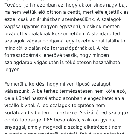
További jó hír azonban az, hogy akkor sincs nagy baj,
ha nem vettük elő otthon a centit, mert elfelejtettük és
ezzel csak az áruházban szembesülünk. A szalagok
vágása ugyanis nagyon egyszerű, a csíkok mentén
levágott vonalaknak köszönhetően. A standard led
szalagok vágási pontjainál egy fekete vonal található,
mindkét oldalán réz forrasztópárnákkal. A réz
forrasztópárnák lehetővé teszik, hogy minden
szalagdarab vágás után is tökéletesen használható
legyen.
Felmerül a kérdés, hogy milyen típusú szalagot
válasszunk. A beltérhez természetesen nem kötelező,
de a kültéri használathoz azonban elengedhetetlen a
vízálló kivitel. A led szalagok telepítése nem
korlátozódik beltéri projektekre. A vízálló led szalagok
döntő többsége IP65 besorolású, szilikon gyanta
anyaggal, amely megvédi a szalag alkatrészeit nem