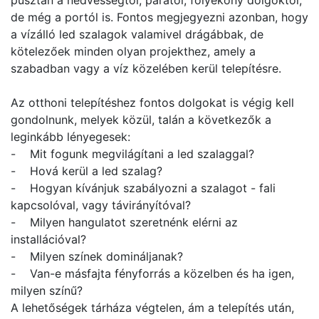
pusztán a nedvességtől, párától, folyékony dolgoktól,
de még a portól is. Fontos megjegyezni azonban, hogy
a vízálló led szalagok valamivel drágábbak, de
kötelezőek minden olyan projekthez, amely a
szabadban vagy a víz közelében kerül telepítésre.
Az otthoni telepítéshez fontos dolgokat is végig kell
gondolnunk, melyek közül, talán a következők a
leginkább lényegesek:
- Mit fogunk megvilágítani a led szalaggal?
- Hová kerül a led szalag?
- Hogyan kívánjuk szabályozni a szalagot - fali
kapcsolóval, vagy távirányítóval?
- Milyen hangulatot szeretnénk elérni az
installációval?
- Milyen színek domináljanak?
- Van-e másfajta fényforrás a közelben és ha igen,
milyen színű?
A lehetőségek tárháza végtelen, ám a telepítés után,