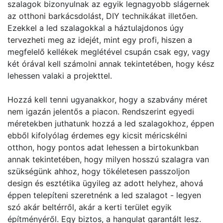
szalagok bizonyulnak az egyik legnagyobb slágernek
az otthoni barkácsdolást, DIY technikákat illetően.
Ezekkel a led szalagokkal a háztulajdonos úgy
tervezheti meg az idejét, mint egy profi, hiszen a
megfelelő kellékek meglétével csupán csak egy, vagy
két órával kell számolni annak tekintetében, hogy kész
lehessen valaki a projekttel.
Hozzá kell tenni ugyanakkor, hogy a szabvány méret
nem igazán jelentős a piacon. Rendszerint egyedi
méretekben juthatunk hozzá a led szalagokhoz, éppen
ebből kifolyólag érdemes egy kicsit méricskélni
otthon, hogy pontos adat lehessen a birtokunkban
annak tekintetében, hogy milyen hosszú szalagra van
szükségünk ahhoz, hogy tökéletesen passzoljon
design és esztétika ügyileg az adott helyhez, ahová
éppen telepíteni szeretnénk a led szalagot - legyen
szó akár beltérről, akár a kerti terület egyik
építményéről. Egy biztos, a hangulat garantált lesz.