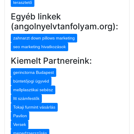
terasztető
Egyéb linkek
(angolnyelvtanfolyam.org):
zahnarzt down pillows marketing
seo marketing hivatkozások
Kiemelt Partnereink:
gerinctorna Budapest
büntetőjogi ügyvéd
mellplasztikai sebész
Itt számfestők
Tokaji furmint vásárlás
Pavilon
Versek
menedzserszűrés