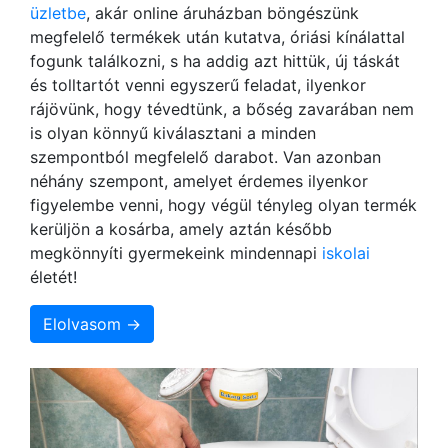
üzletbe
, akár online áruházban böngészünk
megfelelő termékek után kutatva, óriási kínálattal
fogunk találkozni, s ha addig azt hittük, új táskát
és tolltartót venni egyszerű feladat, ilyenkor
rájövünk, hogy tévedtünk, a bőség zavarában nem
is olyan könnyű kiválasztani a minden
szempontból megfelelő darabot. Van azonban
néhány szempont, amelyet érdemes ilyenkor
figyelembe venni, hogy végül tényleg olyan termék
kerüljön a kosárba, amely aztán később
megkönnyíti gyermekeink mindennapi
iskolai
életét!
Elolvasom →