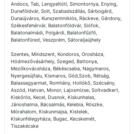
Andocs, Tab, Lengyeltóti, Simontornya, Enying,
Dunaföldvár, Solt, Szabadszállás, Sárbogárd,
Dunaújváros, Kunszentmiklós, Ráckeve, Gárdony,
Székesfehérvár, Balatonföldvár, Siófok,
Balatonalmádi, Polgárdi, Balatonfűzfő,
Balatonfüred, Veszprém, Sátoraljaújhely
Szentes, Mindszent, Kondoros, Orosháza,
Hódmezővásárhely, Szeged, Battonya,
Mezőkovácsháza, Békéscsaba, Nagymaros,
Nyergesújfalu, Kismaros, Göd,Szob, Rétság,
Balassagyarmat, Romhány, Hollókő, Szécsény,
Aszód, Hatvan, Monor, Lajosmizse, Soltvadkert,
Kiskőrös, Kecel, Dusnok, Kiskunhalas,
Jánoshalma, Bácsalmás, Kelebia, Röszke,
Mórahalom, Kiskunmajsa, Kistelek,
Kiskunfélegyháza, Bugac, Kecskemét,
Tiszakécske