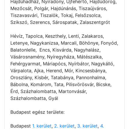
Hajdúhadház, Nyíradony, Újfehértó, Hajdúdorog,
Mezőcsát, Polgár, Hajdúnánás, Tiszaújváros,
Tiszavasvári, Tiszalök, Tokaj, Felsőzsolca,
Szikszó, Szerencs, Sárospatak, Zalaszentgrót
Hévíz, Tapolca, Keszthely, Lenti, Zalakaros,
Letenye, Nagykanizsa, Marcali, Böhönye, Fonyód,
Balatonlelle, Encs, Kisvárda, Nagyhalász,
Vásárosnamény, Nyíregyháza, Mátészalka,
Fehérgyarmat, Máriapócs, Nyírbátor, Nagykálló,
Várpalota, Ajka, Herend, Mór, Kincsesbánya,
Oroszlány, Kisbér, Tatabánya, Pannonhalma,
Bábolna, Komárom, Tata, Pilisvörösvár, Bicske,
Érd, Százhalombatta, Martonvásár,
Százhalombatta, Gyál
Budapest egész területe:
Budapest
1. kerület
,
2. kerület
,
3. kerület
,
4.