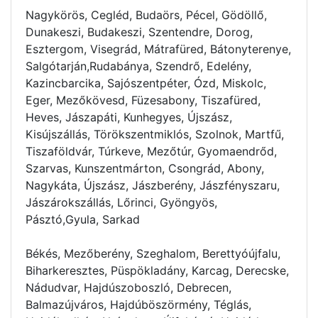
Nagykörös, Cegléd, Budaörs, Pécel, Gödöllő,
Dunakeszi, Budakeszi, Szentendre, Dorog,
Esztergom, Visegrád, Mátrafüred, Bátonyterenye,
Salgótarján,Rudabánya, Szendrő, Edelény,
Kazincbarcika, Sajószentpéter, Ózd, Miskolc,
Eger, Mezőkövesd, Füzesabony, Tiszafüred,
Heves, Jászapáti, Kunhegyes, Újszász,
Kisújszállás, Törökszentmiklós, Szolnok, Martfű,
Tiszaföldvár, Túrkeve, Mezőtúr, Gyomaendrőd,
Szarvas, Kunszentmárton, Csongrád, Abony,
Nagykáta, Újszász, Jászberény, Jászfényszaru,
Jászárokszállás, Lőrinci, Gyöngyös,
Pásztó,Gyula, Sarkad
Békés, Mezőberény, Szeghalom, Berettyóújfalu,
Biharkeresztes, Püspökladány, Karcag, Derecske,
Nádudvar, Hajdúszoboszló, Debrecen,
Balmazújváros, Hajdúböszörmény, Téglás,