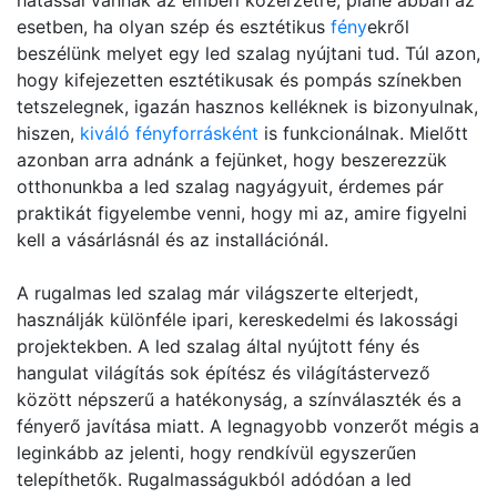
hatással vannak az emberi közérzetre, pláne abban az
esetben, ha olyan szép és esztétikus
fény
ekről
beszélünk melyet egy led szalag nyújtani tud. Túl azon,
hogy kifejezetten esztétikusak és pompás színekben
tetszelegnek, igazán hasznos kelléknek is bizonyulnak,
hiszen,
kiváló fényforrásként
is funkcionálnak. Mielőtt
azonban arra adnánk a fejünket, hogy beszerezzük
otthonunkba a led szalag nagyágyuit, érdemes pár
praktikát figyelembe venni, hogy mi az, amire figyelni
kell a vásárlásnál és az installációnál.
A rugalmas led szalag már világszerte elterjedt,
használják különféle ipari, kereskedelmi és lakossági
projektekben. A led szalag által nyújtott fény és
hangulat világítás sok építész és világítástervező
között népszerű a hatékonyság, a színválaszték és a
fényerő javítása miatt. A legnagyobb vonzerőt mégis a
leginkább az jelenti, hogy rendkívül egyszerűen
telepíthetők. Rugalmasságukból adódóan a led