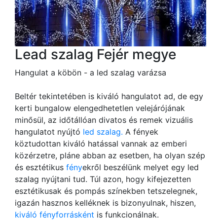
Lead szalag Fejér megye
Hangulat a köbön - a led szalag varázsa
Beltér tekintetében is kiváló hangulatot ad, de egy
kerti bungalow elengedhetetlen velejárójának
minősül, az időtállóan divatos és remek vizuális
hangulatot nyújtó
led szalag.
A fények
köztudottan kiváló hatással vannak az emberi
közérzetre, pláne abban az esetben, ha olyan szép
és esztétikus
fény
ekről beszélünk melyet egy led
szalag nyújtani tud. Túl azon, hogy kifejezetten
esztétikusak és pompás színekben tetszelegnek,
igazán hasznos kelléknek is bizonyulnak, hiszen,
kiváló fényforrásként
is funkcionálnak.