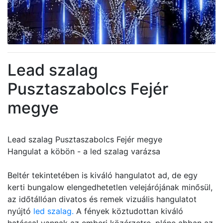
Lead szalag
Pusztaszabolcs Fejér
megye
Lead szalag Pusztaszabolcs Fejér megye
Hangulat a köbön - a led szalag varázsa
Beltér tekintetében is kiváló hangulatot ad, de egy
kerti bungalow elengedhetetlen velejárójának minősül,
az időtállóan divatos és remek vizuális hangulatot
nyújtó
led szalag.
A fények köztudottan kiváló