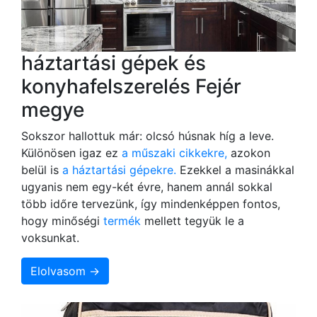
háztartási gépek és
konyhafelszerelés Fejér
megye
Sokszor hallottuk már: olcsó húsnak híg a leve.
Különösen igaz ez
a műszaki cikkekre,
azokon
belül is
a háztartási gépekre.
Ezekkel a masinákkal
ugyanis nem egy-két évre, hanem annál sokkal
több időre tervezünk, így mindenképpen fontos,
hogy minőségi
termék
mellett tegyük le a
voksunkat.
Elolvasom →