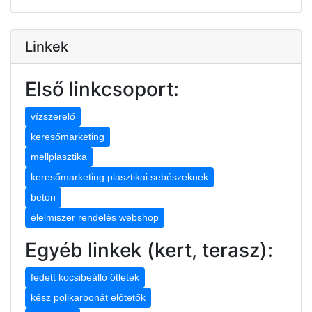
Linkek
Első linkcsoport:
vízszerelő
keresőmarketing
mellplasztika
keresőmarketing plasztikai sebészeknek
beton
élelmiszer rendelés webshop
Egyéb linkek (kert, terasz):
fedett kocsibeálló ötletek
kész polikarbonát előtetők