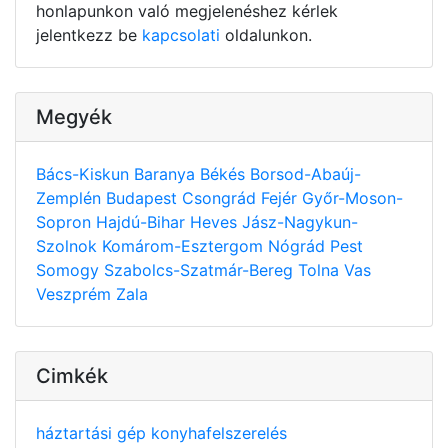
honlapunkon való megjelenéshez kérlek
jelentkezz be
kapcsolati
oldalunkon.
Megyék
Bács-Kiskun
Baranya
Békés
Borsod-Abaúj-
Zemplén
Budapest
Csongrád
Fejér
Győr-Moson-
Sopron
Hajdú-Bihar
Heves
Jász-Nagykun-
Szolnok
Komárom-Esztergom
Nógrád
Pest
Somogy
Szabolcs-Szatmár-Bereg
Tolna
Vas
Veszprém
Zala
Cimkék
háztartási gép
konyhafelszerelés