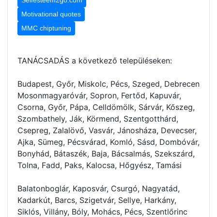
Motivational quotes
MMC chiptuning
TANÁCSADÁS a következő településeken:
Budapest, Győr, Miskolc, Pécs, Szeged, Debrecen
Mosonmagyaróvár, Sopron, Fertőd, Kapuvár,
Csorna, Győr, Pápa, Celldömölk, Sárvár, Kőszeg,
Szombathely, Ják, Körmend, Szentgotthárd,
Csepreg, Zalalövő, Vasvár, Jánosháza, Devecser,
Ajka, Sümeg, Pécsvárad, Komló, Sásd, Dombóvár,
Bonyhád, Bátaszék, Baja, Bácsalmás, Szekszárd,
Tolna, Fadd, Paks, Kalocsa, Hőgyész, Tamási
Balatonboglár, Kaposvár, Csurgó, Nagyatád,
Kadarkút, Barcs, Szigetvár, Sellye, Harkány,
Siklós, Villány, Bóly, Mohács, Pécs, Szentlőrinc