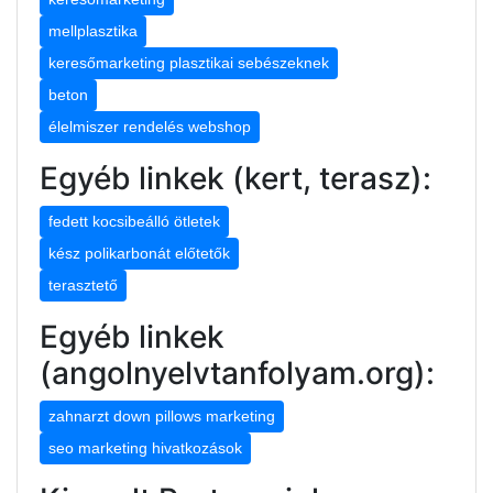
mellplasztika
keresőmarketing plasztikai sebészeknek
beton
élelmiszer rendelés webshop
Egyéb linkek (kert, terasz):
fedett kocsibeálló ötletek
kész polikarbonát előtetők
terasztető
Egyéb linkek
(angolnyelvtanfolyam.org):
zahnarzt down pillows marketing
seo marketing hivatkozások