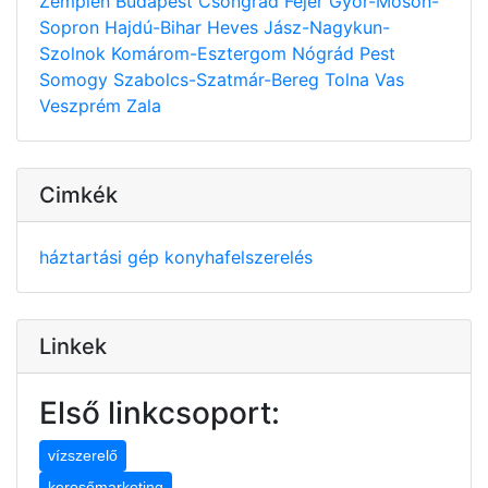
Zemplén
Budapest
Csongrád
Fejér
Győr-Moson-
Sopron
Hajdú-Bihar
Heves
Jász-Nagykun-
Szolnok
Komárom-Esztergom
Nógrád
Pest
Somogy
Szabolcs-Szatmár-Bereg
Tolna
Vas
Veszprém
Zala
Cimkék
háztartási gép
konyhafelszerelés
Linkek
Első linkcsoport:
vízszerelő
keresőmarketing