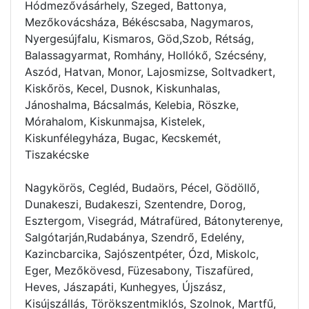
Hódmezővásárhely, Szeged, Battonya,
Mezőkovácsháza, Békéscsaba, Nagymaros,
Nyergesújfalu, Kismaros, Göd,Szob, Rétság,
Balassagyarmat, Romhány, Hollókő, Szécsény,
Aszód, Hatvan, Monor, Lajosmizse, Soltvadkert,
Kiskőrös, Kecel, Dusnok, Kiskunhalas,
Jánoshalma, Bácsalmás, Kelebia, Röszke,
Mórahalom, Kiskunmajsa, Kistelek,
Kiskunfélegyháza, Bugac, Kecskemét,
Tiszakécske
Nagykörös, Cegléd, Budaörs, Pécel, Gödöllő,
Dunakeszi, Budakeszi, Szentendre, Dorog,
Esztergom, Visegrád, Mátrafüred, Bátonyterenye,
Salgótarján,Rudabánya, Szendrő, Edelény,
Kazincbarcika, Sajószentpéter, Ózd, Miskolc,
Eger, Mezőkövesd, Füzesabony, Tiszafüred,
Heves, Jászapáti, Kunhegyes, Újszász,
Kisújszállás, Törökszentmiklós, Szolnok, Martfű,