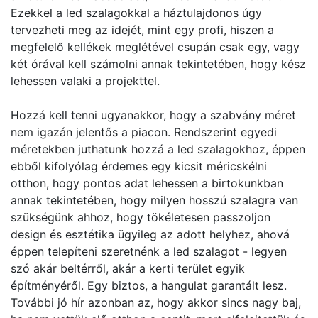
Ezekkel a led szalagokkal a háztulajdonos úgy
tervezheti meg az idejét, mint egy profi, hiszen a
megfelelő kellékek meglétével csupán csak egy, vagy
két órával kell számolni annak tekintetében, hogy kész
lehessen valaki a projekttel.
Hozzá kell tenni ugyanakkor, hogy a szabvány méret
nem igazán jelentős a piacon. Rendszerint egyedi
méretekben juthatunk hozzá a led szalagokhoz, éppen
ebből kifolyólag érdemes egy kicsit méricskélni
otthon, hogy pontos adat lehessen a birtokunkban
annak tekintetében, hogy milyen hosszú szalagra van
szükségünk ahhoz, hogy tökéletesen passzoljon
design és esztétika ügyileg az adott helyhez, ahová
éppen telepíteni szeretnénk a led szalagot - legyen
szó akár beltérről, akár a kerti terület egyik
építményéről. Egy biztos, a hangulat garantált lesz.
További jó hír azonban az, hogy akkor sincs nagy baj,