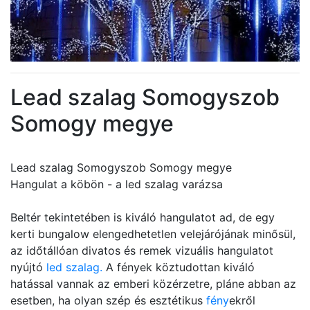
Lead szalag Somogyszob
Somogy megye
Lead szalag Somogyszob Somogy megye
Hangulat a köbön - a led szalag varázsa
Beltér tekintetében is kiváló hangulatot ad, de egy
kerti bungalow elengedhetetlen velejárójának minősül,
az időtállóan divatos és remek vizuális hangulatot
nyújtó
led szalag.
A fények köztudottan kiváló
hatással vannak az emberi közérzetre, pláne abban az
esetben, ha olyan szép és esztétikus
fény
ekről