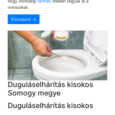
hogy minőségi
termék
mellett tegyük le a
voksunkat.
Elolvasom →
Duguláselhárítás kisokos
Somogy megye
Duguláselhárítás kisokos