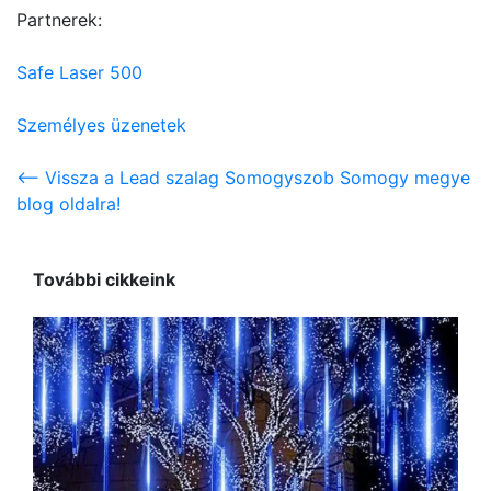
Partnerek:
Safe Laser 500
Személyes üzenetek
<-- Vissza a Lead szalag Somogyszob Somogy megye
blog oldalra!
További cikkeink