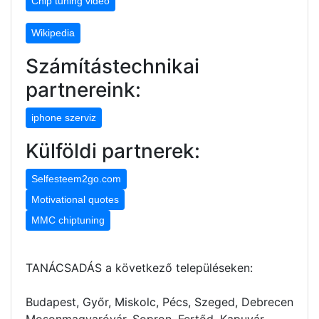
Chip tuning video
Wikipedia
Számítástechnikai
partnereink:
iphone szerviz
Külföldi partnerek:
Selfesteem2go.com
Motivational quotes
MMC chiptuning
TANÁCSADÁS a következő településeken:
Budapest, Győr, Miskolc, Pécs, Szeged, Debrecen
Mosonmagyaróvár, Sopron, Fertőd, Kapuvár,