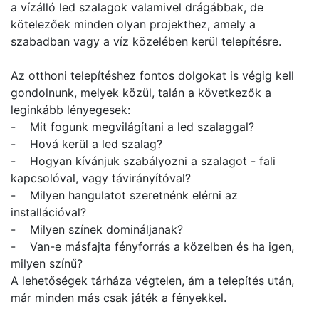
a vízálló led szalagok valamivel drágábbak, de
kötelezőek minden olyan projekthez, amely a
szabadban vagy a víz közelében kerül telepítésre.
Az otthoni telepítéshez fontos dolgokat is végig kell
gondolnunk, melyek közül, talán a következők a
leginkább lényegesek:
- Mit fogunk megvilágítani a led szalaggal?
- Hová kerül a led szalag?
- Hogyan kívánjuk szabályozni a szalagot - fali
kapcsolóval, vagy távirányítóval?
- Milyen hangulatot szeretnénk elérni az
installációval?
- Milyen színek domináljanak?
- Van-e másfajta fényforrás a közelben és ha igen,
milyen színű?
A lehetőségek tárháza végtelen, ám a telepítés után,
már minden más csak játék a fényekkel.