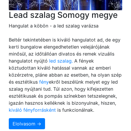
Lead szalag Somogy megye
Hangulat a köbön - a led szalag varázsa
Beltér tekintetében is kiváló hangulatot ad, de egy
kerti bungalow elengedhetetlen velejárójának
minősül, az időtállóan divatos és remek vizuális
hangulatot nyújtó
led szalag.
A fények
köztudottan kiváló hatással vannak az emberi
közérzetre, pláne abban az esetben, ha olyan szép
és esztétikus
fény
ekről beszélünk melyet egy led
szalag nyújtani tud. Túl azon, hogy kifejezetten
esztétikusak és pompás színekben tetszelegnek,
igazán hasznos kelléknek is bizonyulnak, hiszen,
kiváló fényforrásként
is funkcionálnak.
Elolvasom →