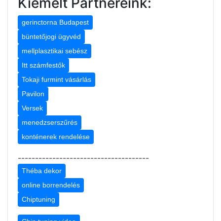
Kiemelt Partnereink:
gerinctorna Budapest
büntetőjogi ügyvéd
mellplasztikai sebész
Itt számfestők
Tokaji furmint vásárlás
Pavilon
Versek
menedzserszűrés
konténerek rendelése
--------------------------------------
Théba dekor
online borrendelés
Chiptuning