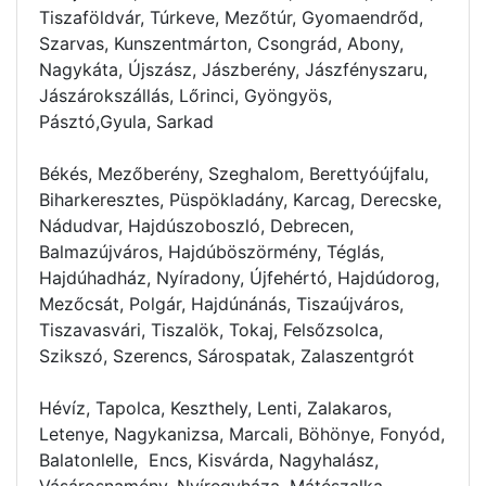
Tiszaföldvár, Túrkeve, Mezőtúr, Gyomaendrőd,
Szarvas, Kunszentmárton, Csongrád, Abony,
Nagykáta, Újszász, Jászberény, Jászfényszaru,
Jászárokszállás, Lőrinci, Gyöngyös,
Pásztó,Gyula, Sarkad
Békés, Mezőberény, Szeghalom, Berettyóújfalu,
Biharkeresztes, Püspökladány, Karcag, Derecske,
Nádudvar, Hajdúszoboszló, Debrecen,
Balmazújváros, Hajdúböszörmény, Téglás,
Hajdúhadház, Nyíradony, Újfehértó, Hajdúdorog,
Mezőcsát, Polgár, Hajdúnánás, Tiszaújváros,
Tiszavasvári, Tiszalök, Tokaj, Felsőzsolca,
Szikszó, Szerencs, Sárospatak, Zalaszentgrót
Hévíz, Tapolca, Keszthely, Lenti, Zalakaros,
Letenye, Nagykanizsa, Marcali, Böhönye, Fonyód,
Balatonlelle, Encs, Kisvárda, Nagyhalász,
Vásárosnamény, Nyíregyháza, Mátészalka,