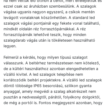
ha nem vettük elő otthon a centit, mert elfelejtettük és
ezzel csak az áruházban szembesülünk. A szalagok
vágása ugyanis nagyon egyszerű, a csíkok mentén
levágott vonalaknak köszönhetően. A standard led
szalagok vágási pontjainál egy fekete vonal található,
mindkét oldalán réz forrasztópárnákkal. A réz
forrasztópárnák lehetővé teszik, hogy minden
szalagdarab vágás után is tökéletesen használható
legyen.
Felmerül a kérdés, hogy milyen típusú szalagot
válasszunk. A beltérhez természetesen nem kötelező,
de a kültéri használathoz azonban elengedhetetlen a
vízálló kivitel. A led szalagok telepítése nem
korlátozódik beltéri projektekre. A vízálló led szalagok
döntő többsége IP65 besorolású, szilikon gyanta
anyaggal, amely megvédi a szalag alkatrészeit nem
pusztán a nedvességtől, párától, folyékony dolgoktól,
de még a portól is. Fontos megjegyezni azonban, hogy