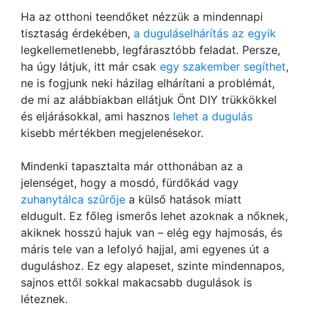
Ha az otthoni teendőket nézzük a mindennapi
tisztaság érdekében,
a duguláselhárítás az egyik
legkellemetlenebb, legfárasztóbb feladat. Persze,
ha úgy látjuk, itt már csak
egy szakember segíthet
,
ne is fogjunk neki házilag elhárítani a problémát,
de mi az alábbiakban ellátjuk Önt DIY trükkökkel
és eljárásokkal, ami hasznos
lehet a dugulás
kisebb mértékben megjelenésekor.
Mindenki tapasztalta már otthonában az a
jelenséget, hogy a mosdó, fürdőkád vagy
zuhanytálca szűrője
a külső hatások miatt
eldugult. Ez főleg ismerős lehet azoknak a nőknek,
akiknek hosszú hajuk van – elég egy hajmosás, és
máris tele van a lefolyó hajjal, ami egyenes út a
duguláshoz. Ez egy alapeset, szinte mindennapos,
sajnos ettől sokkal makacsabb dugulások is
léteznek.