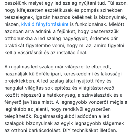
beszélünk melyet egy led szalag nyújtani tud. Túl azon,
hogy kifejezetten esztétikusak és pompás színekben
tetszelegnek, igazán hasznos kelléknek is bizonyulnak,
hiszen,
kiváló fényforrásként
is funkcionálnak. Mielőtt
azonban arra adnánk a fejünket, hogy beszerezzük
otthonunkba a led szalag nagyágyuit, érdemes pár
praktikát figyelembe venni, hogy mi az, amire figyelni
kell a vásárlásnál és az installációnál.
A rugalmas led szalag már világszerte elterjedt,
használják különféle ipari, kereskedelmi és lakossági
projektekben. A led szalag által nyújtott fény és
hangulat világítás sok építész és világítástervező
között népszerű a hatékonyság, a színválaszték és a
fényerő javítása miatt. A legnagyobb vonzerőt mégis a
leginkább az jelenti, hogy rendkívül egyszerűen
telepíthetők. Rugalmasságukból adódóan a led
szalagok bizonyulnak az egyik legnagyobb slágernek
az otthoni barkácsdolást, DIY technikákat illetően.