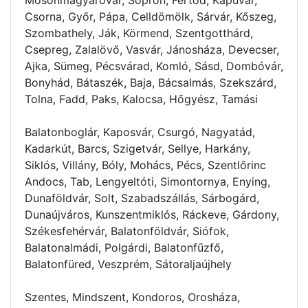
Csorna, Győr, Pápa, Celldömölk, Sárvár, Kőszeg,
Szombathely, Ják, Körmend, Szentgotthárd,
Csepreg, Zalalövő, Vasvár, Jánosháza, Devecser,
Ajka, Sümeg, Pécsvárad, Komló, Sásd, Dombóvár,
Bonyhád, Bátaszék, Baja, Bácsalmás, Szekszárd,
Tolna, Fadd, Paks, Kalocsa, Hőgyész, Tamási
Balatonboglár, Kaposvár, Csurgó, Nagyatád,
Kadarkút, Barcs, Szigetvár, Sellye, Harkány,
Siklós, Villány, Bóly, Mohács, Pécs, Szentlőrinc
Andocs, Tab, Lengyeltóti, Simontornya, Enying,
Dunaföldvár, Solt, Szabadszállás, Sárbogárd,
Dunaújváros, Kunszentmiklós, Ráckeve, Gárdony,
Székesfehérvár, Balatonföldvár, Siófok,
Balatonalmádi, Polgárdi, Balatonfűzfő,
Balatonfüred, Veszprém, Sátoraljaújhely
Szentes, Mindszent, Kondoros, Orosháza,