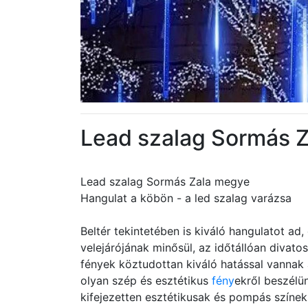
Lead szalag Sormás 
Lead szalag Sormás Zala megye
Hangulat a köbön - a led szalag varázsa
Beltér tekintetében is kiváló hangulatot ad
velejárójának minősül, az időtállóan divato
fények köztudottan kiváló hatással vannak 
olyan szép és esztétikus
fény
ekről beszélün
kifejezetten esztétikusak és pompás színek