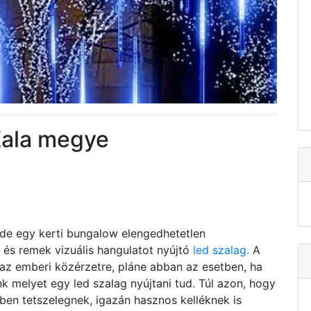
Zala megye
, de egy kerti bungalow elengedhetetlen
s és remek vizuális hangulatot nyújtó
led szalag.
A
az emberi közérzetre, pláne abban az esetben, ha
k melyet egy led szalag nyújtani tud. Túl azon, hogy
ben tetszelegnek, igazán hasznos kelléknek is