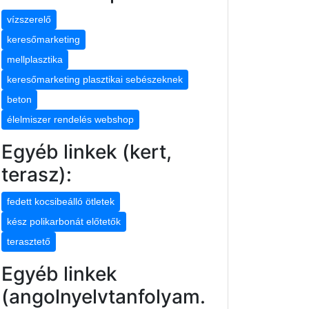
vízszerelő
keresőmarketing
mellplasztika
keresőmarketing plasztikai sebészeknek
beton
élelmiszer rendelés webshop
Egyéb linkek (kert,
terasz):
fedett kocsibeálló ötletek
kész polikarbonát előtetők
terasztető
Egyéb linkek
(angolnyelvtanfolyam.