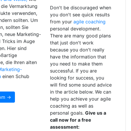
r die Vermarktung
Don't be discouraged when
dukte verwenden,
you don't see quick results
ndern sollten. Um
from your
agile coaching
n, sollten Sie
personal development.
in, neue Marketing-
There are many good plans
 Tricks im Auge
that just don't work
en. Hier sind
because you don't really
oßartige
have the information that
e, die Ihren alten
you need to make them
Marketing-
successful. If you are
n
einen Schub
looking for success, you
will find some sound advice
in the article below. We can
som →
help you achieve your agile
coaching as well as
personal goals.
Give us a
call now for a free
assessment: