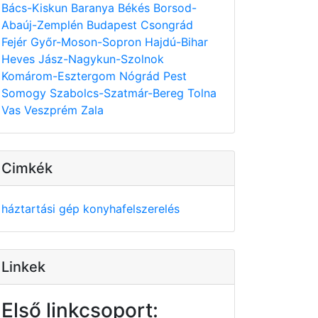
Bács-Kiskun
Baranya
Békés
Borsod-
Abaúj-Zemplén
Budapest
Csongrád
Fejér
Győr-Moson-Sopron
Hajdú-Bihar
Heves
Jász-Nagykun-Szolnok
Komárom-Esztergom
Nógrád
Pest
Somogy
Szabolcs-Szatmár-Bereg
Tolna
Vas
Veszprém
Zala
Cimkék
háztartási gép
konyhafelszerelés
Linkek
Első linkcsoport: