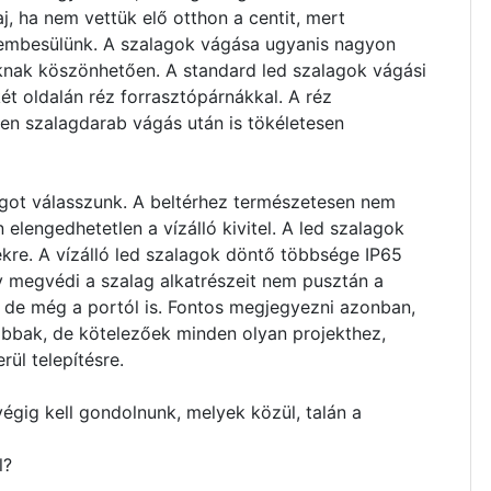
j, ha nem vettük elő otthon a centit, mert
szembesülünk. A szalagok vágása ugyanis nagyon
knak köszönhetően. A standard led szalagok vágási
két oldalán réz forrasztópárnákkal. A réz
en szalagdarab vágás után is tökéletesen
agot válasszunk. A beltérhez természetesen nem
 elengedhetetlen a vízálló kivitel. A led szalagok
ekre. A vízálló led szalagok döntő többsége IP65
y megvédi a szalag alkatrészeit nem pusztán a
, de még a portól is. Fontos megjegyezni azonban,
ábbak, de kötelezőek minden olyan projekthez,
ül telepítésre.
végig kell gondolnunk, melyek közül, talán a
l?