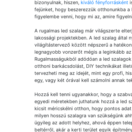
bizonyulnak, hiszen,
kiváló fényforrásként
i
fejünket, hogy beszerezzük otthonunkba a 
figyelembe venni, hogy mi az, amire figyelni 
A rugalmas led szalag már világszerte elterj
lakossági projektekben. A led szalag által n
világítástervező között népszerű a hatékony
legnagyobb vonzerőt mégis a leginkább az j
Rugalmasságukból adódóan a led szalagok 
otthoni barkácsdolást, DIY technikákat ille
tervezheti meg az idejét, mint egy profi, h
egy, vagy két órával kell számolni annak te
Hozzá kell tenni ugyanakkor, hogy a szabv
egyedi méretekben juthatunk hozzá a led s
kicsit méricskélni otthon, hogy pontos ada
milyen hosszú szalagra van szükségünk ahh
ügyileg az adott helyhez, ahová éppen telep
beltérről, akár a kerti terület egyik építmén