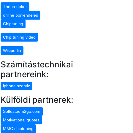
Théba dekor
online borrendelés
Chiptuning
Chip tuning video
Wikipedia
Számítástechnikai
partnereink:
iphone szerviz
Külföldi partnerek:
Selfesteem2go.com
Motivational quotes
MMC chiptuning