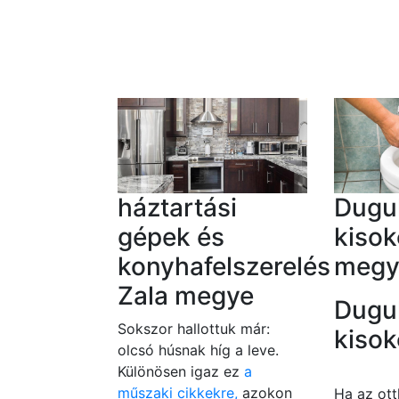
háztartási
Dugul
gépek és
kisok
konyhafelszerelés
megy
Zala megye
Dugul
Sokszor hallottuk már:
kiso
olcsó húsnak híg a leve.
Különösen igaz ez
a
műszaki cikkekre,
azokon
Ha az ott