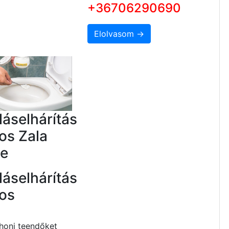
+36706290690
Elolvasom →
áselhárítás
os Zala
e
áselhárítás
kos
honi teendőket