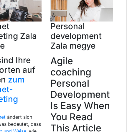
net
Personal
ting Zala
development
e
Zala megye
sind Ihre
Agile
orten auf
coaching
en
zum
Personal
net-
Development
eting
Is Easy When
You Read
net
ändert sich
was bedeutet, dass
This Article
t und Weise,
wie