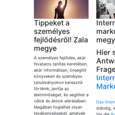
Tippeket a
Inter
személyes
marke
fejlődésről! Zala
megy
megye
Hier 
A személyes fejlődés, akár
Antw
hivatalos tanítás keretében,
Frag
akár informálisan, önsegítő
Inter
könyveken és személyes
tanulmányokon keresztül
Mark
történik, javítja az
életminőséget, és segíthet a
célok és álmok elérésében.
Das Inter
Magában foglalhat olyan
ständig, 
tevékenységeket, amelyek
Sie die
Ar