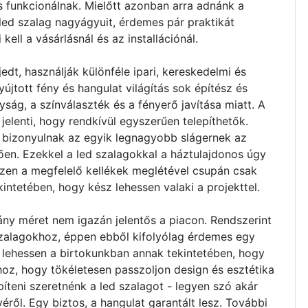
s funkcionálnak. Mielőtt azonban arra adnánk a
led szalag nagyágyuit, érdemes pár praktikát
kell a vásárlásnál és az installációnál.
edt, használják különféle ipari, kereskedelmi és
yújtott fény és hangulat világítás sok építész és
ság, a színválaszték és a fényerő javítása miatt. A
elenti, hogy rendkívül egyszerűen telepíthetők.
bizonyulnak az egyik legnagyobb slágernek az
tően. Ezekkel a led szalagokkal a háztulajdonos úgy
iszen a megfelelő kellékek meglétével csupán csak
kintetében, hogy kész lehessen valaki a projekttel.
ány méret nem igazán jelentős a piacon. Rendszerint
zalagokhoz, éppen ebből kifolyólag érdemes egy
t lehessen a birtokunkban annak tekintetében, hogy
oz, hogy tökéletesen passzoljon design és esztétika
íteni szeretnénk a led szalagot - legyen szó akár
yéről. Egy biztos, a hangulat garantált lesz. További