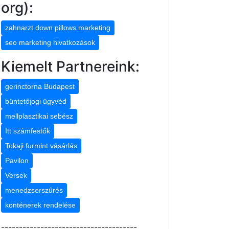
org):
zahnarzt down pillows marketing
seo marketing hivatkozások
Kiemelt Partnereink:
gerinctorna Budapest
büntetőjogi ügyvéd
mellplasztikai sebész
Itt számfestők
Tokaji furmint vásárlás
Pavilon
Versek
menedzserszűrés
konténerek rendelése
--------------------------------------