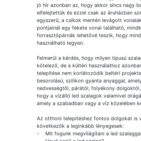
jó hír azonban az, hogy akkor sincs nagy ba
elfelejtettük és ezzel csak az áruházban 
egyszerű, a csíkok mentén levágott vonala
pontjainál egy fekete vonal található, mind
forrasztópárnák lehetővé teszik, hogy mind
használható legyen.
Felmerül a kérdés, hogy milyen típusú szal
kötelező, de a kültéri használathoz azonban
telepítése nem korlátozódik beltéri projekt
besorolású, szilikon gyanta anyaggal, amel
nedvességtől, párától, folyékony dolgoktól
hogy a vízálló led szalagok valamivel drág
amely a szabadban vagy a víz közelében ker
Az otthoni telepítéshez fontos dolgokat is 
következők a leginkább lényegesek:
- Mit fogunk megvilágítani a led szalagga