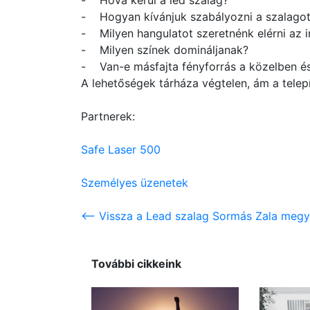
- Hová kerül a led szalag?
- Hogyan kívánjuk szabályozni a szalagot -
- Milyen hangulatot szeretnénk elérni az in
- Milyen színek domináljanak?
- Van-e másfajta fényforrás a közelben és 
A lehetőségek tárháza végtelen, ám a telep
Partnerek:
Safe Laser 500
Személyes üzenetek
<-- Vissza a Lead szalag Sormás Zala megye
További cikkeink