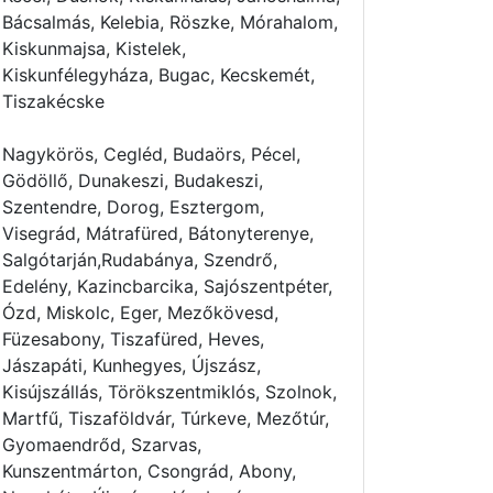
Bácsalmás, Kelebia, Röszke, Mórahalom,
Kiskunmajsa, Kistelek,
Kiskunfélegyháza, Bugac, Kecskemét,
Tiszakécske
Nagykörös, Cegléd, Budaörs, Pécel,
Gödöllő, Dunakeszi, Budakeszi,
Szentendre, Dorog, Esztergom,
Visegrád, Mátrafüred, Bátonyterenye,
Salgótarján,Rudabánya, Szendrő,
Edelény, Kazincbarcika, Sajószentpéter,
Ózd, Miskolc, Eger, Mezőkövesd,
Füzesabony, Tiszafüred, Heves,
Jászapáti, Kunhegyes, Újszász,
Kisújszállás, Törökszentmiklós, Szolnok,
Martfű, Tiszaföldvár, Túrkeve, Mezőtúr,
Gyomaendrőd, Szarvas,
Kunszentmárton, Csongrád, Abony,