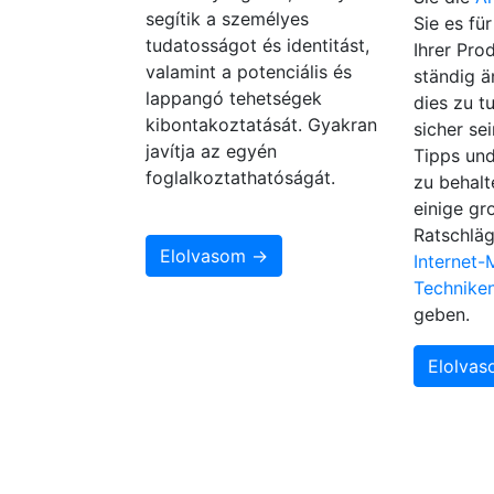
segítik a személyes
Sie es fü
tudatosságot és identitást,
Ihrer Pro
valamint a potenciális és
ständig ä
lappangó tehetségek
dies zu tu
kibontakoztatását. Gyakran
sicher se
javítja az egyén
Tipps und
foglalkoztathatóságát.
zu behalt
einige gr
Ratschläg
Elolvasom →
Internet-
Technike
geben.
Elolva