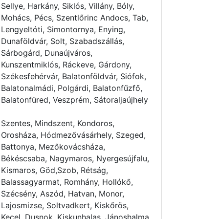
Sellye, Harkány, Siklós, Villány, Bóly,
Mohács, Pécs, Szentlőrinc Andocs, Tab,
Lengyeltóti, Simontornya, Enying,
Dunaföldvár, Solt, Szabadszállás,
Sárbogárd, Dunaújváros,
Kunszentmiklós, Ráckeve, Gárdony,
Székesfehérvár, Balatonföldvár, Siófok,
Balatonalmádi, Polgárdi, Balatonfűzfő,
Balatonfüred, Veszprém, Sátoraljaújhely
Szentes, Mindszent, Kondoros,
Orosháza, Hódmezővásárhely, Szeged,
Battonya, Mezőkovácsháza,
Békéscsaba, Nagymaros, Nyergesújfalu,
Kismaros, Göd,Szob, Rétság,
Balassagyarmat, Romhány, Hollókő,
Szécsény, Aszód, Hatvan, Monor,
Lajosmizse, Soltvadkert, Kiskőrös,
Kecel, Dusnok, Kiskunhalas, Jánoshalma,