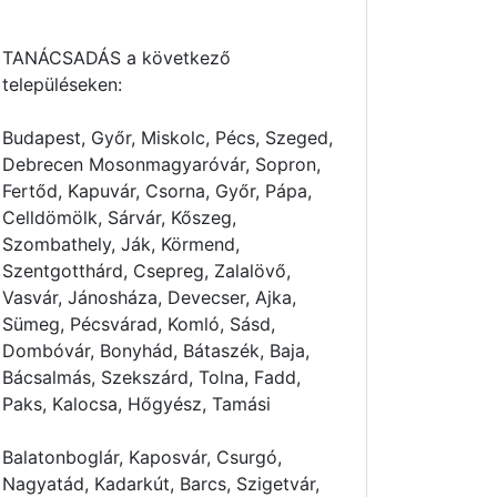
TANÁCSADÁS a következő
településeken:
Budapest, Győr, Miskolc, Pécs, Szeged,
Debrecen Mosonmagyaróvár, Sopron,
Fertőd, Kapuvár, Csorna, Győr, Pápa,
Celldömölk, Sárvár, Kőszeg,
Szombathely, Ják, Körmend,
Szentgotthárd, Csepreg, Zalalövő,
Vasvár, Jánosháza, Devecser, Ajka,
Sümeg, Pécsvárad, Komló, Sásd,
Dombóvár, Bonyhád, Bátaszék, Baja,
Bácsalmás, Szekszárd, Tolna, Fadd,
Paks, Kalocsa, Hőgyész, Tamási
Balatonboglár, Kaposvár, Csurgó,
Nagyatád, Kadarkút, Barcs, Szigetvár,