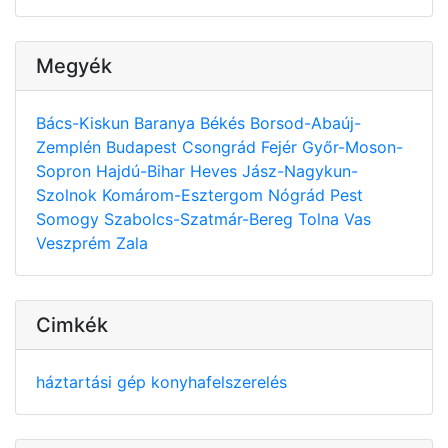
Megyék
Bács-Kiskun
Baranya
Békés
Borsod-Abaúj-
Zemplén
Budapest
Csongrád
Fejér
Győr-Moson-
Sopron
Hajdú-Bihar
Heves
Jász-Nagykun-
Szolnok
Komárom-Esztergom
Nógrád
Pest
Somogy
Szabolcs-Szatmár-Bereg
Tolna
Vas
Veszprém
Zala
Cimkék
háztartási gép
konyhafelszerelés