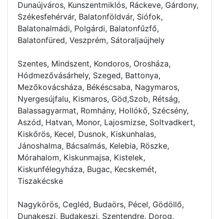
Dunaújváros, Kunszentmiklós, Ráckeve, Gárdony,
Székesfehérvár, Balatonföldvár, Siófok,
Balatonalmádi, Polgárdi, Balatonfűzfő,
Balatonfüred, Veszprém, Sátoraljaújhely
Szentes, Mindszent, Kondoros, Orosháza,
Hódmezővásárhely, Szeged, Battonya,
Mezőkovácsháza, Békéscsaba, Nagymaros,
Nyergesújfalu, Kismaros, Göd,Szob, Rétság,
Balassagyarmat, Romhány, Hollókő, Szécsény,
Aszód, Hatvan, Monor, Lajosmizse, Soltvadkert,
Kiskőrös, Kecel, Dusnok, Kiskunhalas,
Jánoshalma, Bácsalmás, Kelebia, Röszke,
Mórahalom, Kiskunmajsa, Kistelek,
Kiskunfélegyháza, Bugac, Kecskemét,
Tiszakécske
Nagykörös, Cegléd, Budaörs, Pécel, Gödöllő,
Dunakeszi, Budakeszi, Szentendre, Dorog,