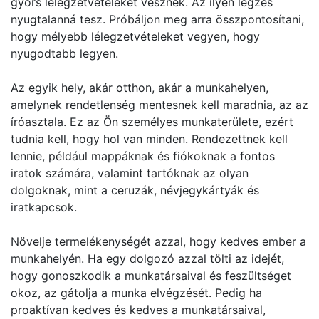
gyors lélegzetvételeket vesznek. Az ilyen légzés
nyugtalanná tesz. Próbáljon meg arra összpontosítani,
hogy mélyebb lélegzetvételeket vegyen, hogy
nyugodtabb legyen.
Az egyik hely, akár otthon, akár a munkahelyen,
amelynek rendetlenség mentesnek kell maradnia, az az
íróasztala. Ez az Ön személyes munkaterülete, ezért
tudnia kell, hogy hol van minden. Rendezettnek kell
lennie, például mappáknak és fiókoknak a fontos
iratok számára, valamint tartóknak az olyan
dolgoknak, mint a ceruzák, névjegykártyák és
iratkapcsok.
Növelje termelékenységét azzal, hogy kedves ember a
munkahelyén. Ha egy dolgozó azzal tölti az idejét,
hogy gonoszkodik a munkatársaival és feszültséget
okoz, az gátolja a munka elvégzését. Pedig ha
proaktívan kedves és kedves a munkatársaival,