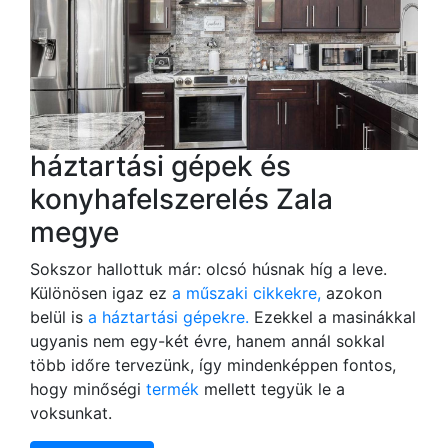
háztartási gépek és
konyhafelszerelés Zala
megye
Sokszor hallottuk már: olcsó húsnak híg a leve.
Különösen igaz ez
a műszaki cikkekre,
azokon
belül is
a háztartási gépekre.
Ezekkel a masinákkal
ugyanis nem egy-két évre, hanem annál sokkal
több időre tervezünk, így mindenképpen fontos,
hogy minőségi
termék
mellett tegyük le a
voksunkat.