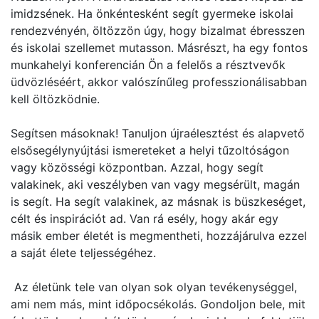
imidzsének. Ha önkéntesként segít gyermeke iskolai
rendezvényén, öltözzön úgy, hogy bizalmat ébresszen
és iskolai szellemet mutasson. Másrészt, ha egy fontos
munkahelyi konferencián Ön a felelős a résztvevők
üdvözléséért, akkor valószínűleg professzionálisabban
kell öltözködnie.
Segítsen másoknak! Tanuljon újraélesztést és alapvető
elsősegélynyújtási ismereteket a helyi tűzoltóságon
vagy közösségi központban. Azzal, hogy segít
valakinek, aki veszélyben van vagy megsérült, magán
is segít. Ha segít valakinek, az másnak is büszkeséget,
célt és inspirációt ad. Van rá esély, hogy akár egy
másik ember életét is megmentheti, hozzájárulva ezzel
a saját élete teljességéhez.
Az életünk tele van olyan sok olyan tevékenységgel,
ami nem más, mint időpocsékolás. Gondoljon bele, mit