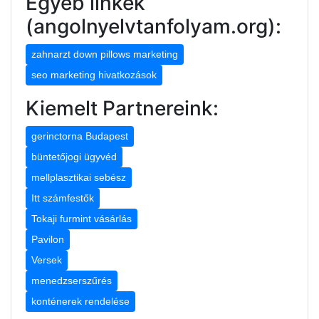
Egyéb linkek
(angolnyelvtanfolyam.org):
zahnarzt down pillows marketing
seo marketing hivatkozások
Kiemelt Partnereink:
gerinctorna Budapest
büntetőjogi ügyvéd
mellplasztikai sebész
Itt számfestők
Tokaji furmint vásárlás
Pavilon
Versek
menedzserszűrés
konténerek rendelése