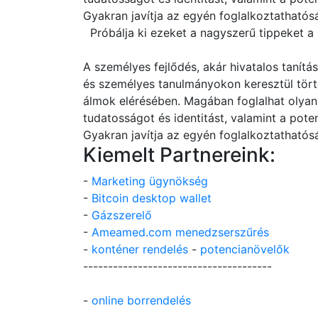
Gyakran javítja az egyén foglalkoztathatós
Próbálja ki ezeket a nagyszerű tippeket a 
A személyes fejlődés, akár hivatalos tanítá
és személyes tanulmányokon keresztül történ
álmok elérésében. Magában foglalhat olyan
tudatosságot és identitást, valamint a pote
Gyakran javítja az egyén foglalkoztathatós
Kiemelt Partnereink:
-
Marketing ügynökség
-
Bitcoin desktop wallet
-
Gázszerelő
-
Ameamed.com menedzserszűrés
-
konténer rendelés
-
potencianövelők
--------------------------------------
-
online borrendelés