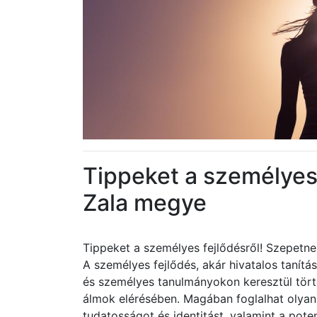
Tippeket a személyes
Zala megye
Tippeket a személyes fejlődésről! Szepetn
A személyes fejlődés, akár hivatalos tanítá
és személyes tanulmányokon keresztül történ
álmok elérésében. Magában foglalhat olyan
tudatosságot és identitást, valamint a pote