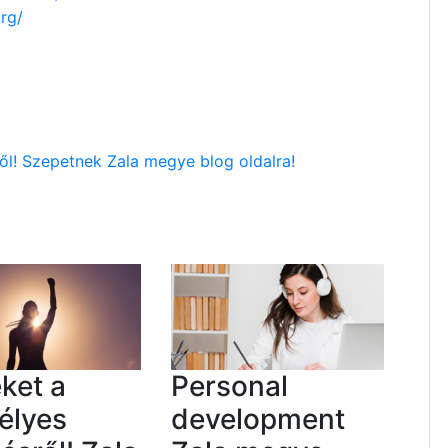
rg/
ről! Szepetnek Zala megye blog oldalra!
ket a
Personal
élyes
development