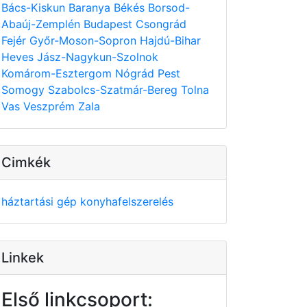
Bács-Kiskun
Baranya
Békés
Borsod-
Abaúj-Zemplén
Budapest
Csongrád
Fejér
Győr-Moson-Sopron
Hajdú-Bihar
Heves
Jász-Nagykun-Szolnok
Komárom-Esztergom
Nógrád
Pest
Somogy
Szabolcs-Szatmár-Bereg
Tolna
Vas
Veszprém
Zala
Cimkék
háztartási gép
konyhafelszerelés
Linkek
Első linkcsoport: