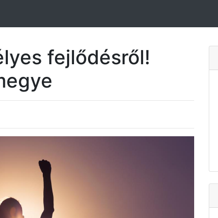
yes fejlődésről!
megye