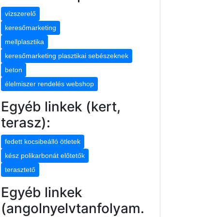
vízszerelő
keresőmarketing
mellplasztika
keresőmarketing plasztikai sebészeknek
beton
élelmiszer rendelés webshop
Egyéb linkek (kert,
terasz):
fedett kocsibeálló ötletek
kész polikarbonát előtetők
terasztető
Egyéb linkek
(angolnyelvtanfolyam.