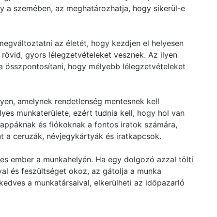
ny a szemében, az meghatározhatja, hogy sikerül-e
megváltoztatni az életét, hogy kezdjen el helyesen
 rövid, gyors lélegzetvételeket vesznek. Az ilyen
a összpontosítani, hogy mélyebb lélegzetvételeket
lyen, amelynek rendetlenség mentesnek kell
yes munkaterülete, ezért tudnia kell, hogy hol van
mappáknak és fiókoknak a fontos iratok számára,
t a ceruzák, névjegykártyák és iratkapcsok.
es ember a munkahelyén. Ha egy dolgozó azzal tölti
al és feszültséget okoz, az gátolja a munka
kedves a munkatársaival, elkerülheti az időpazarló