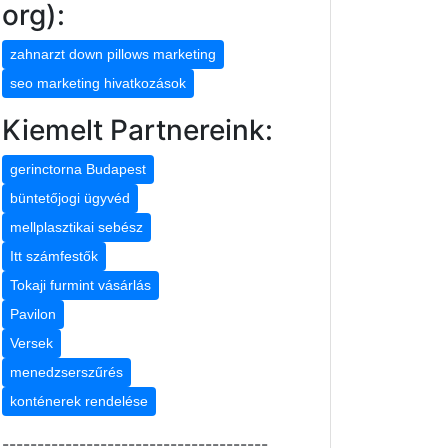
org):
zahnarzt down pillows marketing
seo marketing hivatkozások
Kiemelt Partnereink:
gerinctorna Budapest
büntetőjogi ügyvéd
mellplasztikai sebész
Itt számfestők
Tokaji furmint vásárlás
Pavilon
Versek
menedzserszűrés
konténerek rendelése
--------------------------------------