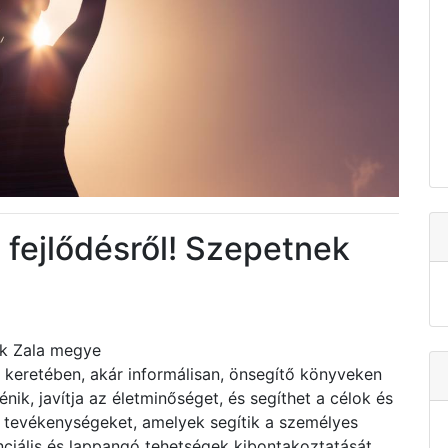
 fejlődésről! Szepetnek
ek Zala megye
s keretében, akár informálisan, önsegítő könyveken
ik, javítja az életminőséget, és segíthet a célok és
 tevékenységeket, amelyek segítik a személyes
nciális és lappangó tehetségek kibontakoztatását.