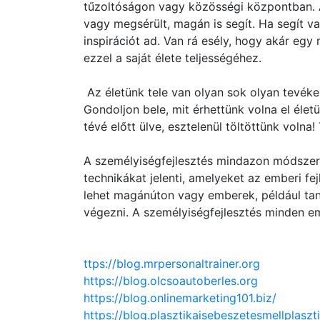
tűzoltóságon vagy közösségi központban. A
vagy megsérült, magán is segít. Ha segít va
inspirációt ad. Van rá esély, hogy akár egy
ezzel a saját élete teljességéhez.
Az életünk tele van olyan sok olyan tevék
Gondoljon bele, mit érhettünk volna el életü
tévé előtt ülve, esztelenül töltöttünk volna
A személyiségfejlesztés mindazon módszer
technikákat jelenti, amelyeket az emberi fe
lehet magánúton vagy emberek, például ta
végezni. A személyiségfejlesztés minden em
ttps://blog.mrpersonaltrainer.org
https://blog.olcsoautoberles.org
https://blog.onlinemarketing101.biz/
https://blog.plasztikaisebeszetesmellplaszt