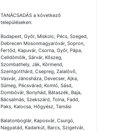
TANÁCSADÁS a következő
településeken:
Budapest, Győr, Miskolc, Pécs, Szeged,
Debrecen Mosonmagyaróvár, Sopron,
Fertőd, Kapuvár, Csorna, Győr, Pápa,
Celldömölk, Sárvár, Kőszeg,
Szombathely, Ják, Körmend,
Szentgotthárd, Csepreg, Zalalövő,
Vasvár, Jánosháza, Devecser, Ajka,
Sümeg, Pécsvárad, Komló, Sásd,
Dombóvár, Bonyhád, Bátaszék, Baja,
Bácsalmás, Szekszárd, Tolna, Fadd,
Paks, Kalocsa, Hőgyész, Tamási
Balatonboglár, Kaposvár, Csurgó,
Nagyatád, Kadarkút, Barcs, Szigetvár,