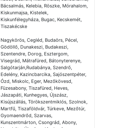
Bácsalmás, Kelebia, Röszke, Mórahalom,
Kiskunmajsa, Kistelek,
Kiskunfélegyháza, Bugac, Kecskemét,
Tiszakécske
Nagykörös, Cegléd, Budaörs, Pécel,
Gödöllő, Dunakeszi, Budakeszi,
Szentendre, Dorog, Esztergom,
Visegrád, Mátrafüred, Bátonyterenye,
Salgótarján,Rudabánya, Szendrő,
Edelény, Kazincbarcika, Sajószentpéter,
Ózd, Miskolc, Eger, Mezőkövesd,
Füzesabony, Tiszafüred, Heves,
Jászapáti, Kunhegyes, Újszász,
Kisújszállás, Törökszentmiklós, Szolnok,
Martfű, Tiszaföldvár, Túrkeve, Mezőtúr,
Gyomaendrőd, Szarvas,
Kunszentmárton, Csongrád, Abony,