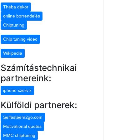
Théba dekor
online borrendelés
Chiptuning
Chip tuning video
Wikipedia
Számítástechnikai
partnereink:
iphone szerviz
Külföldi partnerek:
Selfesteem2go.com
Motivational quotes
MMC chiptuning