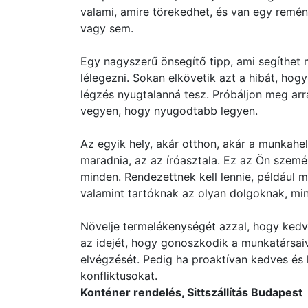
valami, amire törekedhet, és van egy remé
vagy sem.
Egy nagyszerű önsegítő tipp, ami segíthet 
lélegezni. Sokan elkövetik azt a hibát, hogy
légzés nyugtalanná tesz. Próbáljon meg arr
vegyen, hogy nyugodtabb legyen.
Az egyik hely, akár otthon, akár a munkahe
maradnia, az az íróasztala. Ez az Ön személ
minden. Rendezettnek kell lennie, például 
valamint tartóknak az olyan dolgoknak, min
Növelje termelékenységét azzal, hogy kedv
az idejét, hogy gonoszkodik a munkatársaiv
elvégzését. Pedig ha proaktívan kedves és 
konfliktusokat.
Konténer rendelés, Sittszállítás Budapest