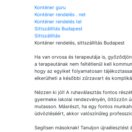
Konténer guru
Konténer rendelés . net
Konténer rendelés tel
Sittszállítás Budapest
Sittszállítás
Konténer rendelés
, sittszállítás Budapest
Ha van orvosa és terapeutája is, győződjön
a terapeutának nem feltétlenül kell kommun
hogy az egyiket folyamatosan tájékoztassa 
elkerülheti a későbbi zűrzavart és kompliká
Nézzen ki jól! A ruhaválasztás fontos rész
gyermeke iskolai rendezvényén, öltözzön úg
mutasson. Másrészt, ha egy fontos munkahe
üdvözléséért, akkor valószínűleg professzio
Segítsen másoknak! Tanuljon újraélesztést é