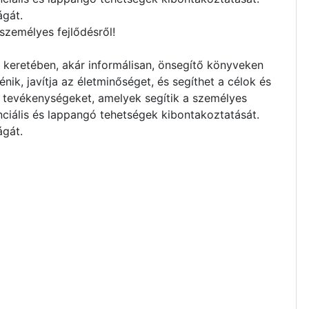
ágát.
személyes fejlődésről!
s keretében, akár informálisan, önsegítő könyveken
ik, javítja az életminőséget, és segíthet a célok és
 tevékenységeket, amelyek segítik a személyes
nciális és lappangó tehetségek kibontakoztatását.
ágát.