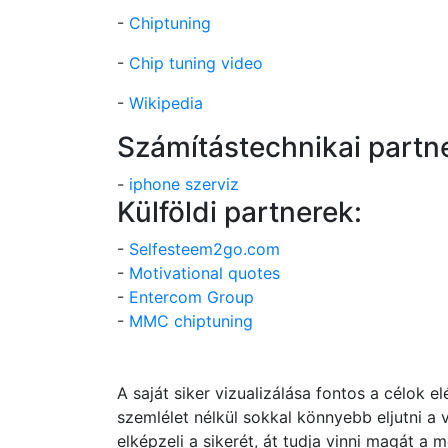
-
Chiptuning
-
Chip tuning video
-
Wikipedia
Számítástechnikai partne
-
iphone szerviz
Külföldi partnerek:
-
Selfesteem2go.com
-
Motivational quotes
-
Entercom Group
-
MMC chiptuning
A saját siker vizualizálása fontos a célok e
szemlélet nélkül sokkal könnyebb eljutni a 
elképzeli a sikerét, át tudja vinni magát 