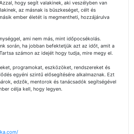
zzal, hogy segít valakinek, aki veszélyben van
lakinek, az másnak is büszkeséget, célt és
 másik ember életét is megmentheti, hozzájárulva
enységgel, ami nem más, mint időpocsékolás.
nk során, ha jobban befektetjük azt az időt, amit a
! Tartsa számon az idejét hogy tudja, mire megy el.
eket, programokat, eszközöket, rendszereket és
jlődés egyéni szintű elősegítésére alkalmaznak. Ezt
nárok, edzők, mentorok és tanácsadók segítségével
ber célja kell, hogy legyen.
ika.com/