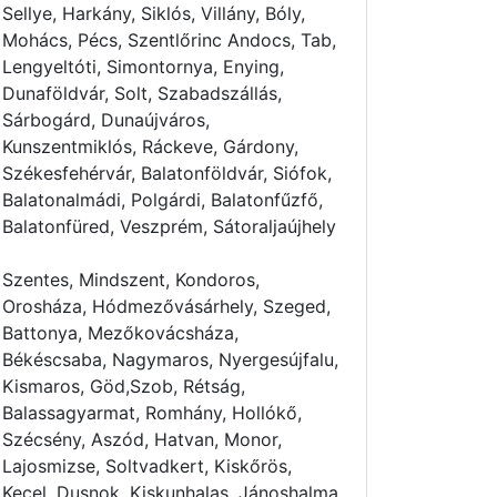
Sellye, Harkány, Siklós, Villány, Bóly,
Mohács, Pécs, Szentlőrinc Andocs, Tab,
Lengyeltóti, Simontornya, Enying,
Dunaföldvár, Solt, Szabadszállás,
Sárbogárd, Dunaújváros,
Kunszentmiklós, Ráckeve, Gárdony,
Székesfehérvár, Balatonföldvár, Siófok,
Balatonalmádi, Polgárdi, Balatonfűzfő,
Balatonfüred, Veszprém, Sátoraljaújhely
Szentes, Mindszent, Kondoros,
Orosháza, Hódmezővásárhely, Szeged,
Battonya, Mezőkovácsháza,
Békéscsaba, Nagymaros, Nyergesújfalu,
Kismaros, Göd,Szob, Rétság,
Balassagyarmat, Romhány, Hollókő,
Szécsény, Aszód, Hatvan, Monor,
Lajosmizse, Soltvadkert, Kiskőrös,
Kecel, Dusnok, Kiskunhalas, Jánoshalma,