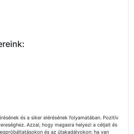
reink:
lérésének és a siker elérésének folyamatában. Pozitív
vereséghez. Azzal, hogy magasra helyezi a céljait és
a megpróbáltatásokon és az útakadályokon; ha van