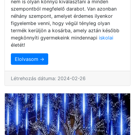
nem is olyan könnyű kiválasztani a minden
szempontból megfelelő darabot. Van azonban
néhány szempont, amelyet érdemes ilyenkor
figyelembe venni, hogy végül tényleg olyan
termék kerüljön a kosárba, amely aztán később
megkönnyíti gyermekeink mindennapi
iskolai
életét!
Elolvasom →
Létrehozás dátuma: 2024-02-26