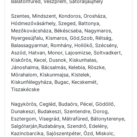
Balatonfüred, Veszprém, Sátoraljaújhely
Szentes, Mindszent, Kondoros, Orosháza,
Hódmezővásárhely, Szeged, Battonya,
Mezőkovácsháza, Békéscsaba, Nagymaros,
Nyergesújfalu, Kismaros, Göd,Szob, Rétság,
Balassagyarmat, Romhány, Hollókő, Szécsény,
Aszód, Hatvan, Monor, Lajosmizse, Soltvadkert,
Kiskőrös, Kecel, Dusnok, Kiskunhalas,
Jánoshalma, Bácsalmás, Kelebia, Röszke,
Mórahalom, Kiskunmajsa, Kistelek,
Kiskunfélegyháza, Bugac, Kecskemét,
Tiszakécske
Nagykörös, Cegléd, Budaörs, Pécel, Gödöllő,
Dunakeszi, Budakeszi, Szentendre, Dorog,
Esztergom, Visegrád, Mátrafüred, Bátonyterenye,
Salgótarján,Rudabánya, Szendrő, Edelény,
Kazincbarcika, Sajószentpéter, Ózd, Miskolc,