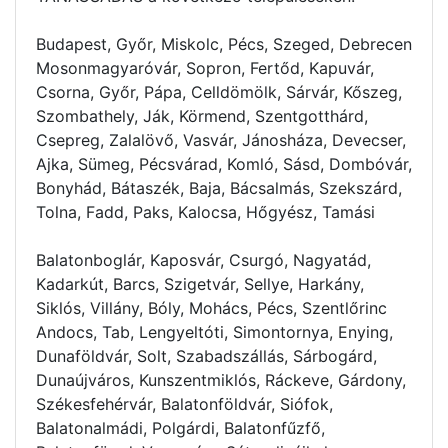
Budapest, Győr, Miskolc, Pécs, Szeged, Debrecen
Mosonmagyaróvár, Sopron, Fertőd, Kapuvár,
Csorna, Győr, Pápa, Celldömölk, Sárvár, Kőszeg,
Szombathely, Ják, Körmend, Szentgotthárd,
Csepreg, Zalalövő, Vasvár, Jánosháza, Devecser,
Ajka, Sümeg, Pécsvárad, Komló, Sásd, Dombóvár,
Bonyhád, Bátaszék, Baja, Bácsalmás, Szekszárd,
Tolna, Fadd, Paks, Kalocsa, Hőgyész, Tamási
Balatonboglár, Kaposvár, Csurgó, Nagyatád,
Kadarkút, Barcs, Szigetvár, Sellye, Harkány,
Siklós, Villány, Bóly, Mohács, Pécs, Szentlőrinc
Andocs, Tab, Lengyeltóti, Simontornya, Enying,
Dunaföldvár, Solt, Szabadszállás, Sárbogárd,
Dunaújváros, Kunszentmiklós, Ráckeve, Gárdony,
Székesfehérvár, Balatonföldvár, Siófok,
Balatonalmádi, Polgárdi, Balatonfűzfő,