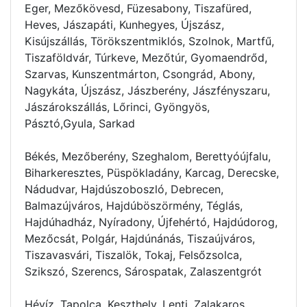
Eger, Mezőkövesd, Füzesabony, Tiszafüred,
Heves, Jászapáti, Kunhegyes, Újszász,
Kisújszállás, Törökszentmiklós, Szolnok, Martfű,
Tiszaföldvár, Túrkeve, Mezőtúr, Gyomaendrőd,
Szarvas, Kunszentmárton, Csongrád, Abony,
Nagykáta, Újszász, Jászberény, Jászfényszaru,
Jászárokszállás, Lőrinci, Gyöngyös,
Pásztó,Gyula, Sarkad
Békés, Mezőberény, Szeghalom, Berettyóújfalu,
Biharkeresztes, Püspökladány, Karcag, Derecske,
Nádudvar, Hajdúszoboszló, Debrecen,
Balmazújváros, Hajdúböszörmény, Téglás,
Hajdúhadház, Nyíradony, Újfehértó, Hajdúdorog,
Mezőcsát, Polgár, Hajdúnánás, Tiszaújváros,
Tiszavasvári, Tiszalök, Tokaj, Felsőzsolca,
Szikszó, Szerencs, Sárospatak, Zalaszentgrót
Hévíz, Tapolca, Keszthely, Lenti, Zalakaros,