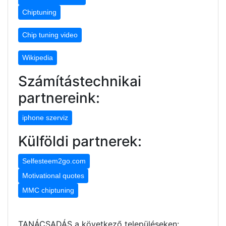
Chiptuning
Chip tuning video
Wikipedia
Számítástechnikai
partnereink:
iphone szerviz
Külföldi partnerek:
Selfesteem2go.com
Motivational quotes
MMC chiptuning
TANÁCSADÁS a következő településeken: