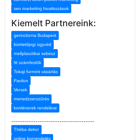
seo marketing hivatkozások
Kiemelt Partnereink:
gerinctorna Budapest
büntetőjogi ügyvéd
mellplasztikai sebész
Itt számfestők
Tokaji furmint vásárlás
Pavilon
Versek
menedzserszűrés
konténerek rendelése
--------------------------------------
Théba dekor
online borrendelés