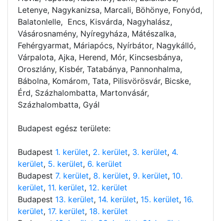
Letenye, Nagykanizsa, Marcali, Böhönye, Fonyód,
Balatonlelle, Encs, Kisvárda, Nagyhalász,
Vásárosnamény, Nyíregyháza, Mátészalka,
Fehérgyarmat, Máriapócs, Nyírbátor, Nagykálló,
Várpalota, Ajka, Herend, Mór, Kincsesbánya,
Oroszlány, Kisbér, Tatabánya, Pannonhalma,
Bábolna, Komárom, Tata, Pilisvörösvár, Bicske,
Érd, Százhalombatta, Martonvásár,
Százhalombatta, Gyál
Budapest egész területe:
Budapest
1. kerület
,
2. kerület
,
3. kerület
,
4.
kerület
,
5. kerület
,
6. kerület
Budapest
7. kerület
,
8. kerület
,
9. kerület
,
10.
kerület
,
11. kerület
,
12. kerület
Budapest
13. kerület
,
14. kerület
,
15. kerület
,
16.
kerület
,
17. kerület
,
18. kerület