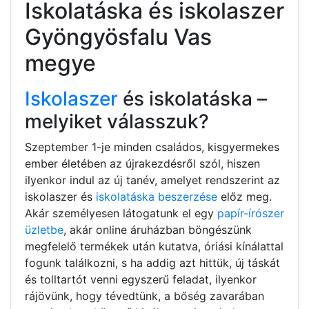
Iskolatáska és iskolaszer
Gyöngyösfalu Vas
megye
Iskolaszer
és iskolatáska –
melyiket válasszuk?
Szeptember 1-je minden családos, kisgyermekes
ember életében az újrakezdésről szól, hiszen
ilyenkor indul az új tanév, amelyet rendszerint az
iskolaszer és
iskolatáska beszerzése
előz meg.
Akár személyesen látogatunk el egy
papír-írószer
üzletbe
, akár online áruházban böngészünk
megfelelő termékek után kutatva, óriási kínálattal
fogunk találkozni, s ha addig azt hittük, új táskát
és tolltartót venni egyszerű feladat, ilyenkor
rájövünk, hogy tévedtünk, a bőség zavarában