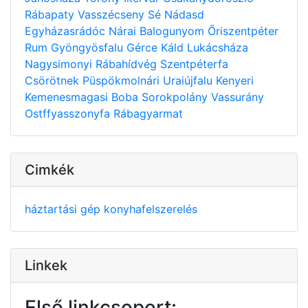
Rábapaty
Vasszécseny
Sé
Nádasd
Egyházasrádóc
Nárai
Balogunyom
Őriszentpéter
Rum
Gyöngyösfalu
Gérce
Káld
Lukácsháza
Nagysimonyi
Rábahídvég
Szentpéterfa
Csörötnek
Püspökmolnári
Uraiújfalu
Kenyeri
Kemenesmagasi
Boba
Sorokpolány
Vassurány
Ostffyasszonyfa
Rábagyarmat
Cimkék
háztartási gép
konyhafelszerelés
Linkek
Első linkcsoport: