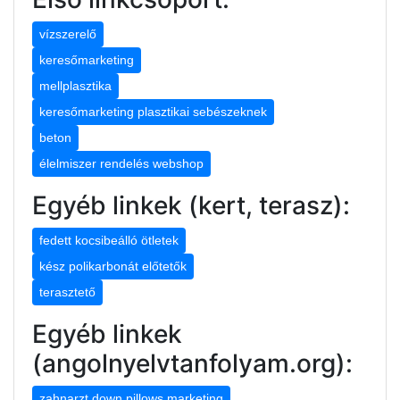
vízszerelő
keresőmarketing
mellplasztika
keresőmarketing plasztikai sebészeknek
beton
élelmiszer rendelés webshop
Egyéb linkek (kert, terasz):
fedett kocsibeálló ötletek
kész polikarbonát előtetők
terasztető
Egyéb linkek
(angolnyelvtanfolyam.org):
zahnarzt down pillows marketing