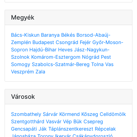
Megyék
Bács-Kiskun
Baranya
Békés
Borsod-Abaúj-
Zemplén
Budapest
Csongrád
Fejér
Győr-Moson-
Sopron
Hajdú-Bihar
Heves
Jász-Nagykun-
Szolnok
Komárom-Esztergom
Nógrád
Pest
Somogy
Szabolcs-Szatmár-Bereg
Tolna
Vas
Veszprém
Zala
Városok
Szombathely
Sárvár
Körmend
Kőszeg
Celldömölk
Szentgotthárd
Vasvár
Vép
Bük
Csepreg
Gencsapáti
Ják
Táplánszentkereszt
Répcelak
Jánosháza
Torony
Ikervár
Csákánydoroszló