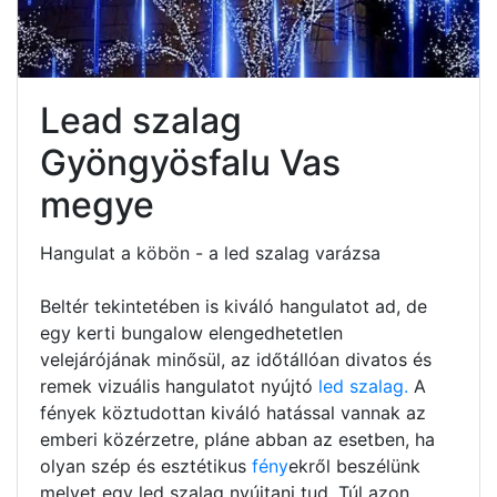
Lead szalag
Gyöngyösfalu Vas
megye
Hangulat a köbön - a led szalag varázsa
Beltér tekintetében is kiváló hangulatot ad, de
egy kerti bungalow elengedhetetlen
velejárójának minősül, az időtállóan divatos és
remek vizuális hangulatot nyújtó
led szalag.
A
fények köztudottan kiváló hatással vannak az
emberi közérzetre, pláne abban az esetben, ha
olyan szép és esztétikus
fény
ekről beszélünk
melyet egy led szalag nyújtani tud. Túl azon,