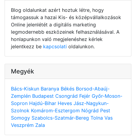
Blog oldalunkat azért hoztuk létre, hogy
támogassuk a hazai Kis- és középvállalkozások
Online jelenlétét a digitális marketing
legmodernebb eszközeinek felhasználásával. A
honlapunkon való megjelenéshez kérlek
jelentkezz be
kapcsolati
oldalunkon.
Megyék
Bács-Kiskun
Baranya
Békés
Borsod-Abaúj-
Zemplén
Budapest
Csongrád
Fejér
Győr-Moson-
Sopron
Hajdú-Bihar
Heves
Jász-Nagykun-
Szolnok
Komárom-Esztergom
Nógrád
Pest
Somogy
Szabolcs-Szatmár-Bereg
Tolna
Vas
Veszprém
Zala