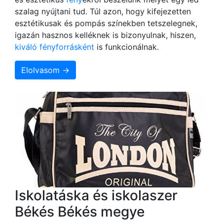
szalag nyújtani tud. Túl azon, hogy kifejezetten
esztétikusak és pompás színekben tetszelegnek,
igazán hasznos kelléknek is bizonyulnak, hiszen,
kiváló fényforrásként
is funkcionálnak.
Elolvasom →
Iskolatáska és iskolaszer
Békés Békés megye