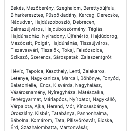
Békés, Mezőberény, Szeghalom, Berettyóújfalu,
Biharkeresztes, Püspökladány, Karcag, Derecske,
Nádudvar, Hajdúszoboszló, Debrecen,
Balmazújváros, Hajdúböszörmény, Téglás,
Hajdúhadház, Nyíradony, Újfehértó, Hajdúdorog,
Mezőcsát, Polgár, Hajdúnánás, Tiszaújváros,
Tiszavasvári, Tiszalök, Tokaj, Felsőzsolca,
Szikszó, Szerencs, Sárospatak, Zalaszentgrót
Hévíz, Tapolca, Keszthely, Lenti, Zalakaros,
Letenye, Nagykanizsa, Marcali, Böhönye, Fonyód,
Balatonlelle, Encs, Kisvárda, Nagyhalász,
Vásárosnamény, Nyíregyháza, Mátészalka,
Fehérgyarmat, Máriapócs, Nyírbátor, Nagykálló,
Várpalota, Ajka, Herend, Mór, Kincsesbánya,
Oroszlány, Kisbér, Tatabánya, Pannonhalma,
Bábolna, Komárom, Tata, Pilisvörösvár, Bicske,
Érd, Százhalombatta, Martonvásár,