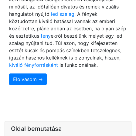
minősül, az időtállóan divatos és remek vizuális
hangulatot nyújtó
led szalag.
A fények
köztudottan kiváló hatással vannak az emberi
közérzetre, pláne abban az esetben, ha olyan szép
és esztétikus
fény
ekről beszélünk melyet egy led
szalag nyújtani tud. Túl azon, hogy kifejezetten
esztétikusak és pompás színekben tetszelegnek,
igazán hasznos kelléknek is bizonyulnak, hiszen,
kiváló fényforrásként
is funkcionálnak.
Elolvasom →
Oldal bemutatása