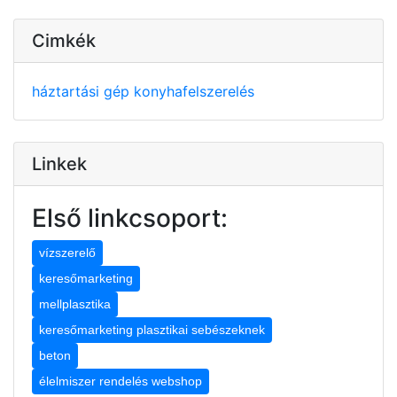
Cimkék
háztartási gép
konyhafelszerelés
Linkek
Első linkcsoport:
vízszerelő
keresőmarketing
mellplasztika
keresőmarketing plasztikai sebészeknek
beton
élelmiszer rendelés webshop