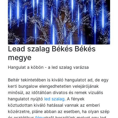
Lead szalag Békés Békés
megye
Hangulat a köbön - a led szalag varázsa
Beltér tekintetében is kiváló hangulatot ad, de egy
kerti bungalow elengedhetetlen velejárójának
minősül, az időtállóan divatos és remek vizuális
hangulatot nyújtó
led szalag.
A fények
köztudottan kiváló hatással vannak az emberi
közérzetre, pláne abban az esetben, ha olyan szép
és esztétikus
fény
ekről beszélünk melyet egy led