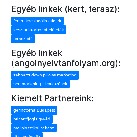
Egyéb linkek (kert, terasz):
fedett kocsibeálló ötletek
kész polikarbonát előtetők
terasztető
Egyéb linkek
(angolnyelvtanfolyam.org):
zahnarzt down pillows marketing
seo marketing hivatkozások
Kiemelt Partnereink:
gerinctorna Budapest
büntetőjogi ügyvéd
mellplasztikai sebész
Itt számfestők