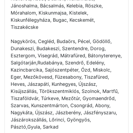
Jánoshalma, Bácsalmás, Kelebia, Röszke,
Mórahalom, Kiskunmajsa, Kistelek,
Kiskunfélegyháza, Bugac, Kecskemét,
Tiszakécske
Nagykörös, Cegléd, Budaörs, Pécel, Gödöllő,
Dunakeszi, Budakeszi, Szentendre, Dorog,
Esztergom, Visegrád, Mátrafüred, Bátonyterenye,
Salgótarján,Rudabánya, Szendrő, Edelény,
Kazincbarcika, Sajószentpéter, Ózd, Miskolc,
Eger, Mezőkövesd, Füzesabony, Tiszafüred,
Heves, Jászapáti, Kunhegyes, Újszász,
Kisújszállás, Törökszentmiklós, Szolnok, Martfű,
Tiszaföldvár, Túrkeve, Mezőtúr, Gyomaendrőd,
Szarvas, Kunszentmárton, Csongrád, Abony,
Nagykáta, Újszász, Jászberény, Jászfényszaru,
Jászárokszállás, Lőrinci, Gyöngyös,
Pásztó,Gyula, Sarkad