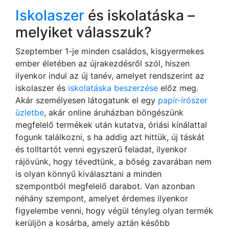
Iskolaszer
és iskolatáska –
melyiket válasszuk?
Szeptember 1-je minden családos, kisgyermekes
ember életében az újrakezdésről szól, hiszen
ilyenkor indul az új tanév, amelyet rendszerint az
iskolaszer és
iskolatáska beszerzése
előz meg.
Akár személyesen látogatunk el egy
papír-írószer
üzletbe
, akár online áruházban böngészünk
megfelelő termékek után kutatva, óriási kínálattal
fogunk találkozni, s ha addig azt hittük, új táskát
és tolltartót venni egyszerű feladat, ilyenkor
rájövünk, hogy tévedtünk, a bőség zavarában nem
is olyan könnyű kiválasztani a minden
szempontból megfelelő darabot. Van azonban
néhány szempont, amelyet érdemes ilyenkor
figyelembe venni, hogy végül tényleg olyan termék
kerüljön a kosárba, amely aztán később