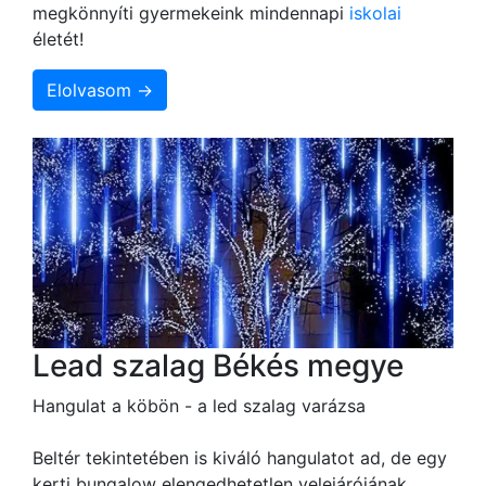
megkönnyíti gyermekeink mindennapi
iskolai
életét!
Elolvasom →
Lead szalag Békés megye
Hangulat a köbön - a led szalag varázsa
Beltér tekintetében is kiváló hangulatot ad, de egy
kerti bungalow elengedhetetlen velejárójának