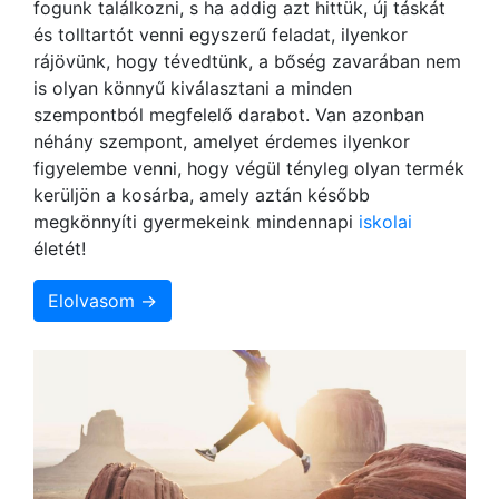
fogunk találkozni, s ha addig azt hittük, új táskát
és tolltartót venni egyszerű feladat, ilyenkor
rájövünk, hogy tévedtünk, a bőség zavarában nem
is olyan könnyű kiválasztani a minden
szempontból megfelelő darabot. Van azonban
néhány szempont, amelyet érdemes ilyenkor
figyelembe venni, hogy végül tényleg olyan termék
kerüljön a kosárba, amely aztán később
megkönnyíti gyermekeink mindennapi
iskolai
életét!
Elolvasom →