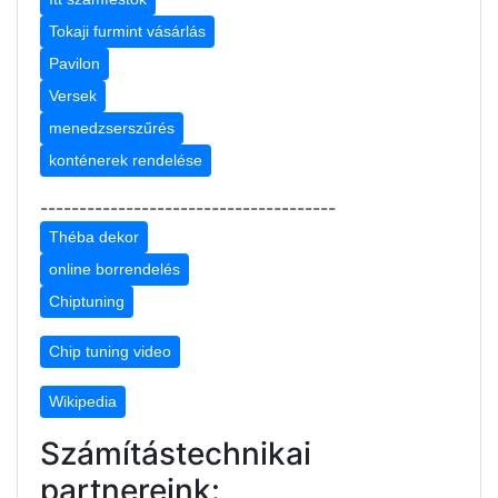
Tokaji furmint vásárlás
Pavilon
Versek
menedzserszűrés
konténerek rendelése
--------------------------------------
Théba dekor
online borrendelés
Chiptuning
Chip tuning video
Wikipedia
Számítástechnikai
partnereink: