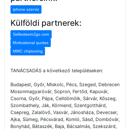
iphone szerviz
Külföldi partnerek:
Selfesteem2go.com
Motivational quotes
MMC chiptuning
TANÁCSADÁS a következő településeken:
Budapest, Győr, Miskolc, Pécs, Szeged, Debrecen
Mosonmagyaróvár, Sopron, Fertőd, Kapuvár,
Csorna, Győr, Pápa, Celldömölk, Sárvár, Kőszeg,
Szombathely, Ják, Körmend, Szentgotthárd,
Csepreg, Zalalövő, Vasvár, Jánosháza, Devecser,
Ajka, Sümeg, Pécsvárad, Komló, Sásd, Dombóvár,
Bonyhád, Bátaszék, Baja, Bácsalmás, Szekszárd,