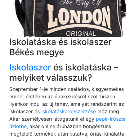
Iskolatáska és iskolaszer
Békés megye
Iskolaszer
és iskolatáska –
melyiket válasszuk?
Szeptember 1-je minden családos, kisgyermekes
ember életében az újrakezdésről szól, hiszen
ilyenkor indul az új tanév, amelyet rendszerint az
iskolaszer és
iskolatáska beszerzése
előz meg.
Akár személyesen látogatunk el egy
papír-írószer
üzletbe
, akár online áruházban böngészünk
megfelelő termékek után kutatva, óriási kínálattal