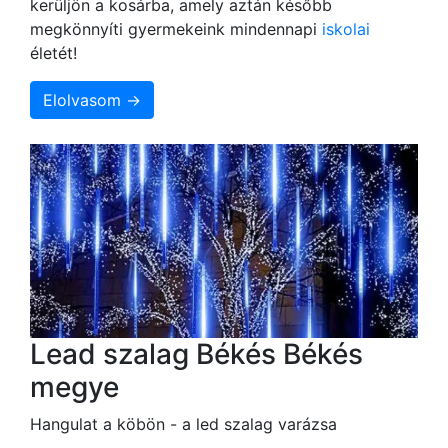
kerüljön a kosárba, amely aztán később
megkönnyíti gyermekeink mindennapi
iskolai
életét!
Elolvasom →
Lead szalag Békés Békés
megye
Hangulat a köbön - a led szalag varázsa