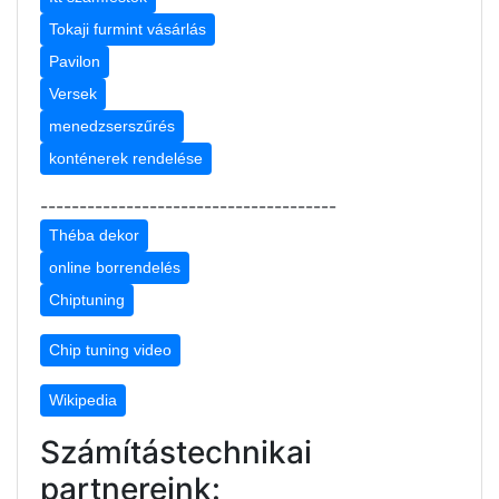
Tokaji furmint vásárlás
Pavilon
Versek
menedzserszűrés
konténerek rendelése
--------------------------------------
Théba dekor
online borrendelés
Chiptuning
Chip tuning video
Wikipedia
Számítástechnikai
partnereink: