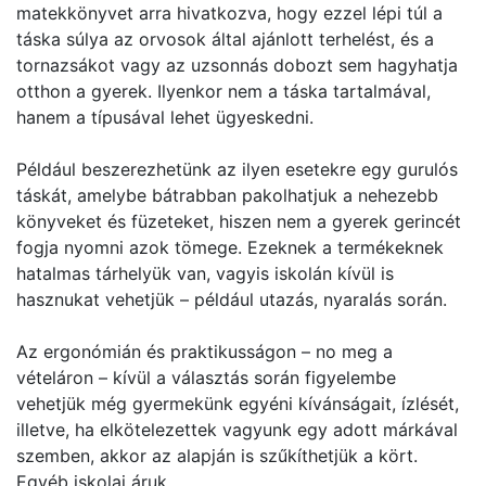
matekkönyvet arra hivatkozva, hogy ezzel lépi túl a
táska súlya az orvosok által ajánlott terhelést, és a
tornazsákot vagy az uzsonnás dobozt sem hagyhatja
otthon a gyerek. Ilyenkor nem a táska tartalmával,
hanem a típusával lehet ügyeskedni.
Például beszerezhetünk az ilyen esetekre egy gurulós
táskát, amelybe bátrabban pakolhatjuk a nehezebb
könyveket és füzeteket, hiszen nem a gyerek gerincét
fogja nyomni azok tömege. Ezeknek a termékeknek
hatalmas tárhelyük van, vagyis iskolán kívül is
hasznukat vehetjük – például utazás, nyaralás során.
Az ergonómián és praktikusságon – no meg a
vételáron – kívül a választás során figyelembe
vehetjük még gyermekünk egyéni kívánságait, ízlését,
illetve, ha elkötelezettek vagyunk egy adott márkával
szemben, akkor az alapján is szűkíthetjük a kört.
Egyéb iskolai áruk