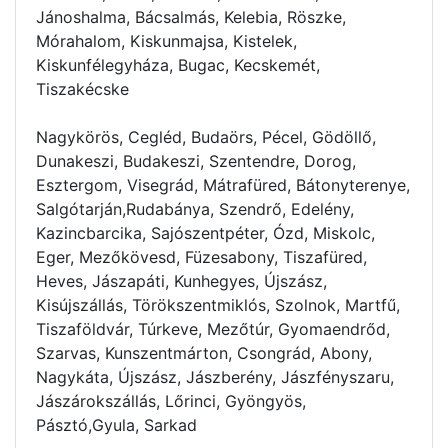
Jánoshalma, Bácsalmás, Kelebia, Röszke,
Mórahalom, Kiskunmajsa, Kistelek,
Kiskunfélegyháza, Bugac, Kecskemét,
Tiszakécske
Nagykörös, Cegléd, Budaörs, Pécel, Gödöllő,
Dunakeszi, Budakeszi, Szentendre, Dorog,
Esztergom, Visegrád, Mátrafüred, Bátonyterenye,
Salgótarján,Rudabánya, Szendrő, Edelény,
Kazincbarcika, Sajószentpéter, Ózd, Miskolc,
Eger, Mezőkövesd, Füzesabony, Tiszafüred,
Heves, Jászapáti, Kunhegyes, Újszász,
Kisújszállás, Törökszentmiklós, Szolnok, Martfű,
Tiszaföldvár, Túrkeve, Mezőtúr, Gyomaendrőd,
Szarvas, Kunszentmárton, Csongrád, Abony,
Nagykáta, Újszász, Jászberény, Jászfényszaru,
Jászárokszállás, Lőrinci, Gyöngyös,
Pásztó,Gyula, Sarkad