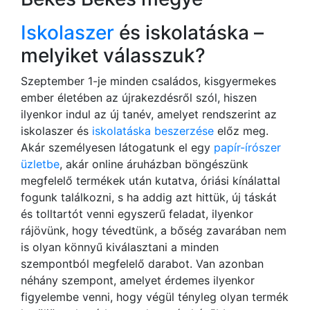
Iskolaszer
és iskolatáska –
melyiket válasszuk?
Szeptember 1-je minden családos, kisgyermekes
ember életében az újrakezdésről szól, hiszen
ilyenkor indul az új tanév, amelyet rendszerint az
iskolaszer és
iskolatáska beszerzése
előz meg.
Akár személyesen látogatunk el egy
papír-írószer
üzletbe
, akár online áruházban böngészünk
megfelelő termékek után kutatva, óriási kínálattal
fogunk találkozni, s ha addig azt hittük, új táskát
és tolltartót venni egyszerű feladat, ilyenkor
rájövünk, hogy tévedtünk, a bőség zavarában nem
is olyan könnyű kiválasztani a minden
szempontból megfelelő darabot. Van azonban
néhány szempont, amelyet érdemes ilyenkor
figyelembe venni, hogy végül tényleg olyan termék