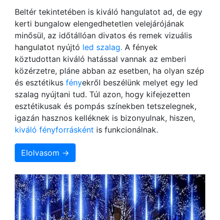
Beltér tekintetében is kiváló hangulatot ad, de egy
kerti bungalow elengedhetetlen velejárójának
minősül, az időtállóan divatos és remek vizuális
hangulatot nyújtó
led szalag.
A fények
köztudottan kiváló hatással vannak az emberi
közérzetre, pláne abban az esetben, ha olyan szép
és esztétikus
fény
ekről beszélünk melyet egy led
szalag nyújtani tud. Túl azon, hogy kifejezetten
esztétikusak és pompás színekben tetszelegnek,
igazán hasznos kelléknek is bizonyulnak, hiszen,
kiváló fényforrásként
is funkcionálnak.
Elolvasom →