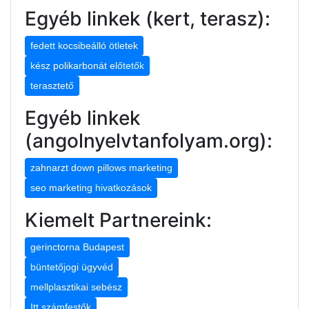
Egyéb linkek (kert, terasz):
fedett kocsibeálló ötletek
kész polikarbonát előtetők
terasztető
Egyéb linkek
(angolnyelvtanfolyam.org):
zahnarzt down pillows marketing
seo marketing hivatkozások
Kiemelt Partnereink:
gerinctorna Budapest
büntetőjogi ügyvéd
mellplasztikai sebész
Itt számfestők