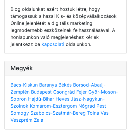
Blog oldalunkat azért hoztuk létre, hogy
támogassuk a hazai Kis- és középvállalkozások
Online jelenlétét a digitális marketing
legmodernebb eszközeinek felhasználásával. A
honlapunkon való megjelenéshez kérlek
jelentkezz be
kapcsolati
oldalunkon.
Megyék
Bács-Kiskun
Baranya
Békés
Borsod-Abaúj-
Zemplén
Budapest
Csongrád
Fejér
Győr-Moson-
Sopron
Hajdú-Bihar
Heves
Jász-Nagykun-
Szolnok
Komárom-Esztergom
Nógrád
Pest
Somogy
Szabolcs-Szatmár-Bereg
Tolna
Vas
Veszprém
Zala