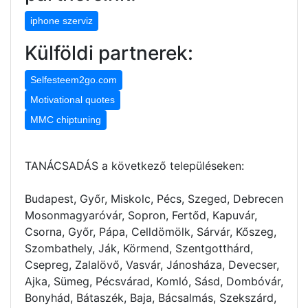
iphone szerviz
Külföldi partnerek:
Selfesteem2go.com
Motivational quotes
MMC chiptuning
TANÁCSADÁS a következő településeken:
Budapest, Győr, Miskolc, Pécs, Szeged, Debrecen
Mosonmagyaróvár, Sopron, Fertőd, Kapuvár,
Csorna, Győr, Pápa, Celldömölk, Sárvár, Kőszeg,
Szombathely, Ják, Körmend, Szentgotthárd,
Csepreg, Zalalövő, Vasvár, Jánosháza, Devecser,
Ajka, Sümeg, Pécsvárad, Komló, Sásd, Dombóvár,
Bonyhád, Bátaszék, Baja, Bácsalmás, Szekszárd,