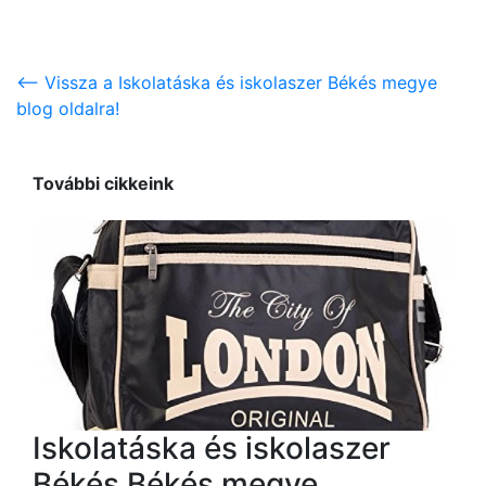
<-- Vissza a Iskolatáska és iskolaszer Békés megye
blog oldalra!
További cikkeink
Iskolatáska és iskolaszer
Békés Békés megye