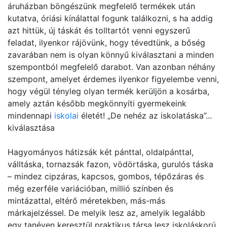
áruházban böngészünk megfelelő termékek után
kutatva, óriási kínálattal fogunk találkozni, s ha addig
azt hittük, új táskát és tolltartót venni egyszerű
feladat, ilyenkor rájövünk, hogy tévedtünk, a bőség
zavarában nem is olyan könnyű kiválasztani a minden
szempontból megfelelő darabot. Van azonban néhány
szempont, amelyet érdemes ilyenkor figyelembe venni,
hogy végül tényleg olyan termék kerüljön a kosárba,
amely aztán később megkönnyíti gyermekeink
mindennapi
iskolai
életét! „De nehéz az iskolatáska”...
kiválasztása
Hagyományos hátizsák két pánttal, oldalpánttal,
válltáska, tornazsák fazon, vödörtáska, gurulós táska
– mindez cipzáras, kapcsos, gombos, tépőzáras és
még ezerféle variációban, millió színben és
mintázattal, eltérő méretekben, más-más
márkajelzéssel. De melyik lesz az, amelyik legalább
egy tanéven keresztül praktikus társa lesz iskoláskorú