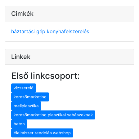
Cimkék
háztartási gép
konyhafelszerelés
Linkek
Első linkcsoport:
vízszerelő
keresőmarketing
mellplasztika
keresőmarketing plasztikai sebészeknek
beton
élelmiszer rendelés webshop