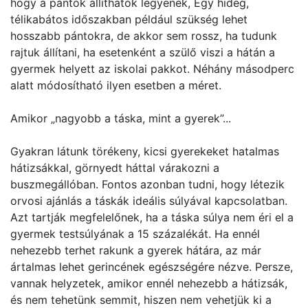
hogy a pántok állíthatók legyenek, Egy hideg,
télikabátos időszakban például szükség lehet
hosszabb pántokra, de akkor sem rossz, ha tudunk
rajtuk állítani, ha esetenként a szülő viszi a hátán a
gyermek helyett az iskolai pakkot. Néhány másodperc
alatt módosítható ilyen esetben a méret.
Amikor „nagyobb a táska, mint a gyerek”...
Gyakran látunk törékeny, kicsi gyerekeket hatalmas
hátizsákkal, görnyedt háttal várakozni a
buszmegállóban. Fontos azonban tudni, hogy létezik
orvosi ajánlás a táskák ideális súlyával kapcsolatban.
Azt tartják megfelelőnek, ha a táska súlya nem éri el a
gyermek testsúlyának a 15 százalékát. Ha ennél
nehezebb terhet rakunk a gyerek hátára, az már
ártalmas lehet gerincének egészségére nézve. Persze,
vannak helyzetek, amikor ennél nehezebb a hátizsák,
és nem tehetünk semmit, hiszen nem vehetjük ki a