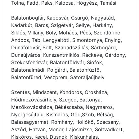
Tolna, Fadd, Paks, Kalocsa, Hőgyész, Tamási
Balatonboglár, Kaposvár, Csurgó, Nagyatád,
Kadarkút, Barcs, Szigetvár, Sellye, Harkány,
Siklós, Villány, Bóly, Mohács, Pécs, Szentlőrinc
Andocs, Tab, Lengyeltóti, Simontornya, Enying,
Dunaföldvár, Solt, Szabadszállás, Sárbogárd,
Dunaújváros, Kunszentmiklós, Ráckeve, Gárdony,
Székesfehérvár, Balatonföldvár, Siófok,
Balatonalmádi, Polgárdi, Balatonfűzfő,
Balatonfüred, Veszprém, Sátoraljaújhely
Szentes, Mindszent, Kondoros, Orosháza,
Hódmezővásárhely, Szeged, Battonya,
Mezőkovácsháza, Békéscsaba, Nagymaros,
Nyergesújfalu, Kismaros, Göd,Szob, Rétság,
Balassagyarmat, Romhány, Hollókő, Szécsény,
Aszód, Hatvan, Monor, Lajosmizse, Soltvadkert,
Kiskőrös, Kecel, Dusnok, Kiskunhalas,