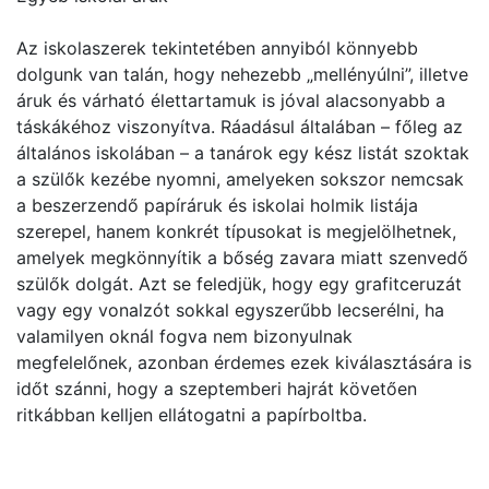
Az iskolaszerek tekintetében annyiból könnyebb
dolgunk van talán, hogy nehezebb „mellényúlni”, illetve
áruk és várható élettartamuk is jóval alacsonyabb a
táskákéhoz viszonyítva. Ráadásul általában – főleg az
általános iskolában – a tanárok egy kész listát szoktak
a szülők kezébe nyomni, amelyeken sokszor nemcsak
a beszerzendő papíráruk és iskolai holmik listája
szerepel, hanem konkrét típusokat is megjelölhetnek,
amelyek megkönnyítik a bőség zavara miatt szenvedő
szülők dolgát. Azt se feledjük, hogy egy grafitceruzát
vagy egy vonalzót sokkal egyszerűbb lecserélni, ha
valamilyen oknál fogva nem bizonyulnak
megfelelőnek, azonban érdemes ezek kiválasztására is
időt szánni, hogy a szeptemberi hajrát követően
ritkábban kelljen ellátogatni a papírboltba.