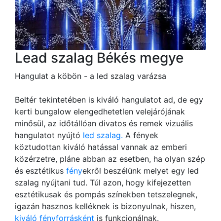
Lead szalag Békés megye
Hangulat a köbön - a led szalag varázsa
Beltér tekintetében is kiváló hangulatot ad, de egy
kerti bungalow elengedhetetlen velejárójának
minősül, az időtállóan divatos és remek vizuális
hangulatot nyújtó
led szalag.
A fények
köztudottan kiváló hatással vannak az emberi
közérzetre, pláne abban az esetben, ha olyan szép
és esztétikus
fény
ekről beszélünk melyet egy led
szalag nyújtani tud. Túl azon, hogy kifejezetten
esztétikusak és pompás színekben tetszelegnek,
igazán hasznos kelléknek is bizonyulnak, hiszen,
kiváló fényforrásként
is funkcionálnak.