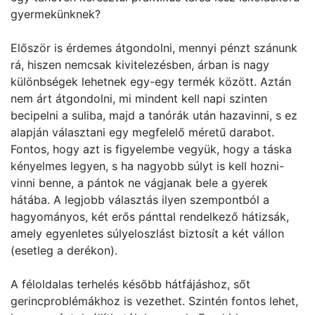
gyermekünknek?
Először is érdemes átgondolni, mennyi pénzt szánunk
rá, hiszen nemcsak kivitelezésben, árban is nagy
különbségek lehetnek egy-egy termék között. Aztán
nem árt átgondolni, mi mindent kell napi szinten
becipelni a suliba, majd a tanórák után hazavinni, s ez
alapján választani egy megfelelő méretű darabot.
Fontos, hogy azt is figyelembe vegyük, hogy a táska
kényelmes legyen, s ha nagyobb súlyt is kell hozni-
vinni benne, a pántok ne vágjanak bele a gyerek
hátába. A legjobb választás ilyen szempontból a
hagyományos, két erős pánttal rendelkező hátizsák,
amely egyenletes súlyeloszlást biztosít a két vállon
(esetleg a derékon).
A féloldalas terhelés később hátfájáshoz, sőt
gerincproblémákhoz is vezethet. Szintén fontos lehet,