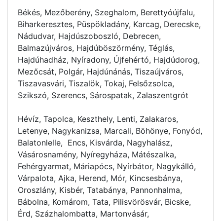
Békés, Mezőberény, Szeghalom, Berettyóújfalu,
Biharkeresztes, Püspökladány, Karcag, Derecske,
Nádudvar, Hajdúszoboszló, Debrecen,
Balmazújváros, Hajdúböszörmény, Téglás,
Hajdúhadház, Nyíradony, Újfehértó, Hajdúdorog,
Mezőcsát, Polgár, Hajdúnánás, Tiszaújváros,
Tiszavasvári, Tiszalök, Tokaj, Felsőzsolca,
Szikszó, Szerencs, Sárospatak, Zalaszentgrót
Hévíz, Tapolca, Keszthely, Lenti, Zalakaros,
Letenye, Nagykanizsa, Marcali, Böhönye, Fonyód,
Balatonlelle, Encs, Kisvárda, Nagyhalász,
Vásárosnamény, Nyíregyháza, Mátészalka,
Fehérgyarmat, Máriapócs, Nyírbátor, Nagykálló,
Várpalota, Ajka, Herend, Mór, Kincsesbánya,
Oroszlány, Kisbér, Tatabánya, Pannonhalma,
Bábolna, Komárom, Tata, Pilisvörösvár, Bicske,
Érd, Százhalombatta, Martonvásár,