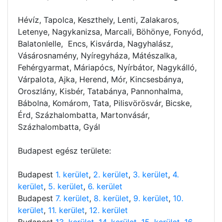
Hévíz, Tapolca, Keszthely, Lenti, Zalakaros,
Letenye, Nagykanizsa, Marcali, Böhönye, Fonyód,
Balatonlelle, Encs, Kisvárda, Nagyhalász,
Vásárosnamény, Nyíregyháza, Mátészalka,
Fehérgyarmat, Máriapócs, Nyírbátor, Nagykálló,
Várpalota, Ajka, Herend, Mór, Kincsesbánya,
Oroszlány, Kisbér, Tatabánya, Pannonhalma,
Bábolna, Komárom, Tata, Pilisvörösvár, Bicske,
Érd, Százhalombatta, Martonvásár,
Százhalombatta, Gyál
Budapest egész területe:
Budapest
1. kerület
,
2. kerület
,
3. kerület
,
4.
kerület
,
5. kerület
,
6. kerület
Budapest
7. kerület
,
8. kerület
,
9. kerület
,
10.
kerület
,
11. kerület
,
12. kerület
Budapest
13. kerület
,
14. kerület
,
15. kerület
,
16.