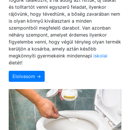
és tolltartót venni egyszerű feladat, ilyenkor
rájövünk, hogy tévedtünk, a bőség zavarában nem
is olyan könnyű kiválasztani a minden
szempontból megfelelő darabot. Van azonban
néhány szempont, amelyet érdemes ilyenkor
figyelembe venni, hogy végül tényleg olyan termék
kerüljön a kosárba, amely aztán később
megkönnyíti gyermekeink mindennapi
iskolai
életét!
Elolvasom →