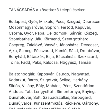
TANÁCSADÁS a következő településeken:
Budapest, Győr, Miskolc, Pécs, Szeged, Debrecen
Mosonmagyaróvár, Sopron, Fertőd, Kapuvár,
Csorna, Győr, Pápa, Celldömölk, Sárvár, Kőszeg,
Szombathely, Ják, Körmend, Szentgotthárd,
Csepreg, Zalalövő, Vasvár, Jánosháza, Devecser,
Ajka, Sümeg, Pécsvárad, Komló, Sásd, Dombóvár,
Bonyhád, Bátaszék, Baja, Bácsalmás, Szekszárd,
Tolna, Fadd, Paks, Kalocsa, Hőgyész, Tamási
Balatonboglár, Kaposvár, Csurgó, Nagyatád,
Kadarkút, Barcs, Szigetvár, Sellye, Harkány,
Siklós, Villány, Bóly, Mohács, Pécs, Szentlőrinc
Andocs, Tab, Lengyeltóti, Simontornya, Enying,
Dunaföldvár, Solt, Szabadszállás, Sárbogárd,
Dunaújváros, Kunszentmiklós, Ráckeve, Gárdony,
Székesfehérvár, Balatonföldvár, Siófok,