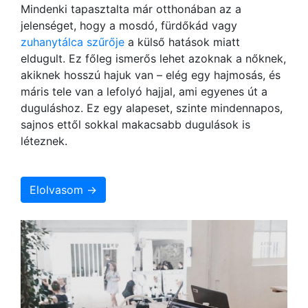
Mindenki tapasztalta már otthonában az a
jelenséget, hogy a mosdó, fürdőkád vagy
zuhanytálca szűrője
a külső hatások miatt
eldugult. Ez főleg ismerős lehet azoknak a nőknek,
akiknek hosszú hajuk van – elég egy hajmosás, és
máris tele van a lefolyó hajjal, ami egyenes út a
duguláshoz. Ez egy alapeset, szinte mindennapos,
sajnos ettől sokkal makacsabb dugulások is
léteznek.
Elolvasom →