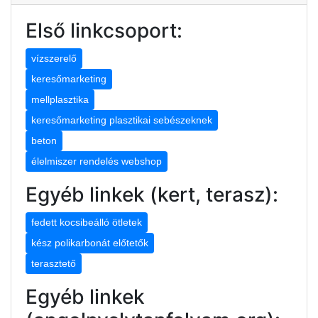
Első linkcsoport:
vízszerelő
keresőmarketing
mellplasztika
keresőmarketing plasztikai sebészeknek
beton
élelmiszer rendelés webshop
Egyéb linkek (kert, terasz):
fedett kocsibeálló ötletek
kész polikarbonát előtetők
terasztető
Egyéb linkek