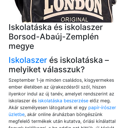
Iskolatáska és iskolaszer
Borsod-Abaúj-Zemplén
megye
Iskolaszer
és iskolatáska –
melyiket válasszuk?
Szeptember 1-je minden családos, kisgyermekes
ember életében az újrakezdésről szól, hiszen
ilyenkor indul az új tanév, amelyet rendszerint az
iskolaszer és
iskolatáska beszerzése
előz meg.
Akár személyesen látogatunk el egy
papír-írószer
üzletbe
, akár online áruházban böngészünk
megfelelő termékek után kutatva, óriási kínálattal
fogunk találkozni, s ha addig azt hittük, új táskát