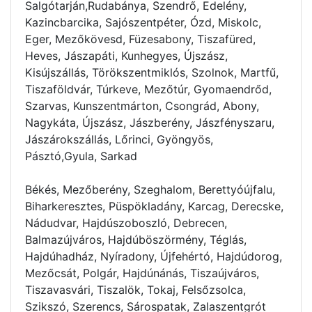
Salgótarján,Rudabánya, Szendrő, Edelény,
Kazincbarcika, Sajószentpéter, Ózd, Miskolc,
Eger, Mezőkövesd, Füzesabony, Tiszafüred,
Heves, Jászapáti, Kunhegyes, Újszász,
Kisújszállás, Törökszentmiklós, Szolnok, Martfű,
Tiszaföldvár, Túrkeve, Mezőtúr, Gyomaendrőd,
Szarvas, Kunszentmárton, Csongrád, Abony,
Nagykáta, Újszász, Jászberény, Jászfényszaru,
Jászárokszállás, Lőrinci, Gyöngyös,
Pásztó,Gyula, Sarkad
Békés, Mezőberény, Szeghalom, Berettyóújfalu,
Biharkeresztes, Püspökladány, Karcag, Derecske,
Nádudvar, Hajdúszoboszló, Debrecen,
Balmazújváros, Hajdúböszörmény, Téglás,
Hajdúhadház, Nyíradony, Újfehértó, Hajdúdorog,
Mezőcsát, Polgár, Hajdúnánás, Tiszaújváros,
Tiszavasvári, Tiszalök, Tokaj, Felsőzsolca,
Szikszó, Szerencs, Sárospatak, Zalaszentgrót