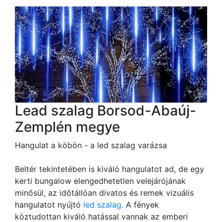
Lead szalag Borsod-Abaúj-
Zemplén megye
Hangulat a köbön - a led szalag varázsa
Beltér tekintetében is kiváló hangulatot ad, de egy
kerti bungalow elengedhetetlen velejárójának
minősül, az időtállóan divatos és remek vizuális
hangulatot nyújtó
led szalag.
A fények
köztudottan kiváló hatással vannak az emberi