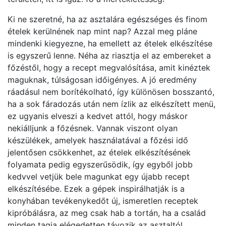
Ki ne szeretné, ha az asztalára egészséges és finom
ételek kerülnének nap mint nap? Azzal meg pláne
mindenki kiegyezne, ha emellett az ételek elkészítése
is egyszerű lenne. Néha az riasztja el az embereket a
főzéstől, hogy a recept megvalósítása, amit kinéztek
maguknak, túlságosan időigényes. A jó eredmény
ráadásul nem borítékolható, így különösen bosszantó,
ha a sok fáradozás után nem ízlik az elkészített menü,
ez ugyanis elveszi a kedvet attól, hogy máskor
nekiálljunk a főzésnek. Vannak viszont olyan
készülékek, amelyek használatával a főzési idő
jelentősen csökkenhet, az ételek elkészítésének
folyamata pedig egyszerűsödik, így egyből jobb
kedvvel vetjük bele magunkat egy újabb recept
elkészítésébe. Ezek a gépek inspirálhatják is a
konyhában tevékenykedőt új, ismeretlen receptek
kipróbálásra, az meg csak hab a tortán, ha a család
minden tagja elégedetten távozik az asztaltól.