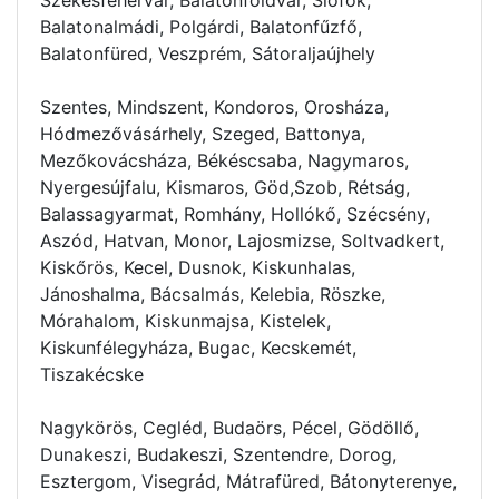
Balatonalmádi, Polgárdi, Balatonfűzfő,
Balatonfüred, Veszprém, Sátoraljaújhely
Szentes, Mindszent, Kondoros, Orosháza,
Hódmezővásárhely, Szeged, Battonya,
Mezőkovácsháza, Békéscsaba, Nagymaros,
Nyergesújfalu, Kismaros, Göd,Szob, Rétság,
Balassagyarmat, Romhány, Hollókő, Szécsény,
Aszód, Hatvan, Monor, Lajosmizse, Soltvadkert,
Kiskőrös, Kecel, Dusnok, Kiskunhalas,
Jánoshalma, Bácsalmás, Kelebia, Röszke,
Mórahalom, Kiskunmajsa, Kistelek,
Kiskunfélegyháza, Bugac, Kecskemét,
Tiszakécske
Nagykörös, Cegléd, Budaörs, Pécel, Gödöllő,
Dunakeszi, Budakeszi, Szentendre, Dorog,
Esztergom, Visegrád, Mátrafüred, Bátonyterenye,