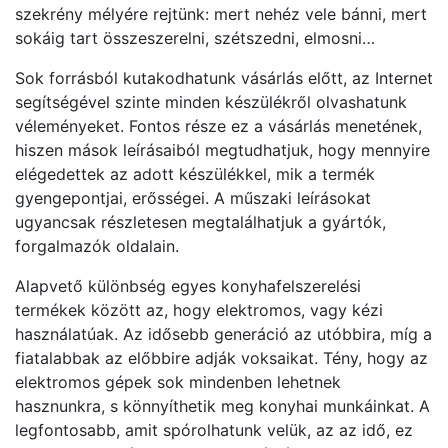
szekrény mélyére rejtünk: mert nehéz vele bánni, mert
sokáig tart összeszerelni, szétszedni, elmosni…
Sok forrásból kutakodhatunk vásárlás előtt, az Internet
segítségével szinte minden készülékről olvashatunk
véleményeket. Fontos része ez a vásárlás menetének,
hiszen mások leírásaiból megtudhatjuk, hogy mennyire
elégedettek az adott készülékkel, mik a termék
gyengepontjai, erősségei. A műszaki leírásokat
ugyancsak részletesen megtalálhatjuk a gyártók,
forgalmazók oldalain.
Alapvető különbség egyes konyhafelszerelési
termékek között az, hogy elektromos, vagy kézi
használatúak. Az idősebb generáció az utóbbira, míg a
fiatalabbak az előbbire adják voksaikat. Tény, hogy az
elektromos gépek sok mindenben lehetnek
hasznunkra, s könnyíthetik meg konyhai munkáinkat. A
legfontosabb, amit spórolhatunk velük, az az idő, ez