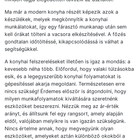
Ma már a modern konyha részét képezik azok a
készülékek, melyek megkönnyítik a konyhai
munkálatokat, így egy fárasztó munkanap után sem
kell órákat tölteni a vacsora elkészítésével. A főzés
gondtalan időtöltéssé, kikapcsolódássá is válhat a
segítségükkel.
A konyhai felszereléseket illetően is igaz a mondás: a
kevesebb néha több. Előfordul, hogy valaki túlzásokba
esik, és a legegyszerűbb konyhai folyamatokat is
gépesítéssel akarja megoldani. Természetesen erre
nincs szükség! Érdemes először is átgondolni, hogy
milyen munkafolyamatok kiváltására szeretnénk
eszközöket beszerezni. Nézzük meg az ár-érték
arányt, és állítsunk fel egy rangsort, amely alapján
eldől, valójában melyikre is van igazán szükségünk.
Nincs értelme annak, hogy megvegyünk olyan
eszközöket, amelyeket aztán különböző okokból a