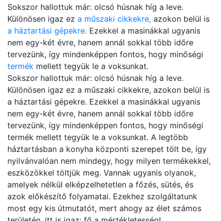
Sokszor hallottuk már: olcsó húsnak híg a leve.
Különösen igaz ez
a műszaki cikkekre,
azokon belül is
a háztartási gépekre.
Ezekkel a masinákkal ugyanis
nem egy-két évre, hanem annál sokkal több időre
tervezünk, így mindenképpen fontos, hogy minőségi
termék
mellett tegyük le a voksunkat.
Sokszor hallottuk már: olcsó húsnak híg a leve.
Különösen igaz ez a műszaki cikkekre, azokon belül is
a háztartási gépekre. Ezekkel a masinákkal ugyanis
nem egy-két évre, hanem annál sokkal több időre
tervezünk, így mindenképpen fontos, hogy minőségi
termék mellett tegyük le a voksunkat. A legtöbb
háztartásban a konyha központi szerepet tölt be, így
nyilvánvalóan nem mindegy, hogy milyen termékekkel,
eszközökkel töltjük meg. Vannak ugyanis olyanok,
amelyek nélkül elképzelhetetlen a főzés, sütés, és
azok előkészítő folyamatai. Ezekhez szolgáltatunk
most egy kis útmutatót, mert ahogy az élet számos
területén, itt is igaz: fő a mértékletesség!