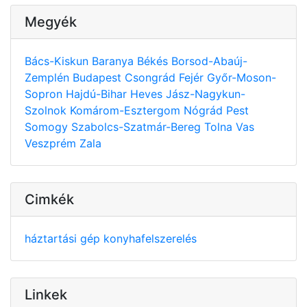
Megyék
Bács-Kiskun
Baranya
Békés
Borsod-Abaúj-
Zemplén
Budapest
Csongrád
Fejér
Győr-Moson-
Sopron
Hajdú-Bihar
Heves
Jász-Nagykun-
Szolnok
Komárom-Esztergom
Nógrád
Pest
Somogy
Szabolcs-Szatmár-Bereg
Tolna
Vas
Veszprém
Zala
Cimkék
háztartási gép
konyhafelszerelés
Linkek