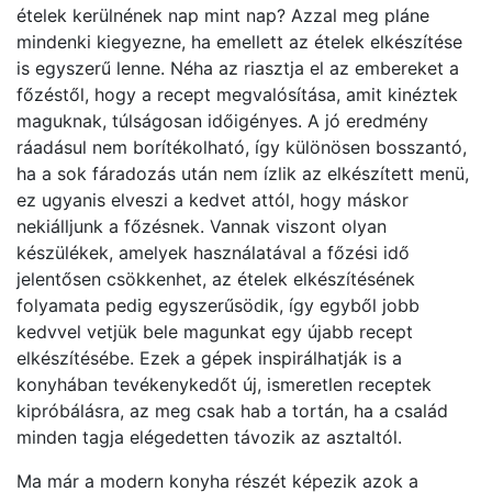
ételek kerülnének nap mint nap? Azzal meg pláne
mindenki kiegyezne, ha emellett az ételek elkészítése
is egyszerű lenne. Néha az riasztja el az embereket a
főzéstől, hogy a recept megvalósítása, amit kinéztek
maguknak, túlságosan időigényes. A jó eredmény
ráadásul nem borítékolható, így különösen bosszantó,
ha a sok fáradozás után nem ízlik az elkészített menü,
ez ugyanis elveszi a kedvet attól, hogy máskor
nekiálljunk a főzésnek. Vannak viszont olyan
készülékek, amelyek használatával a főzési idő
jelentősen csökkenhet, az ételek elkészítésének
folyamata pedig egyszerűsödik, így egyből jobb
kedvvel vetjük bele magunkat egy újabb recept
elkészítésébe. Ezek a gépek inspirálhatják is a
konyhában tevékenykedőt új, ismeretlen receptek
kipróbálásra, az meg csak hab a tortán, ha a család
minden tagja elégedetten távozik az asztaltól.
Ma már a modern konyha részét képezik azok a