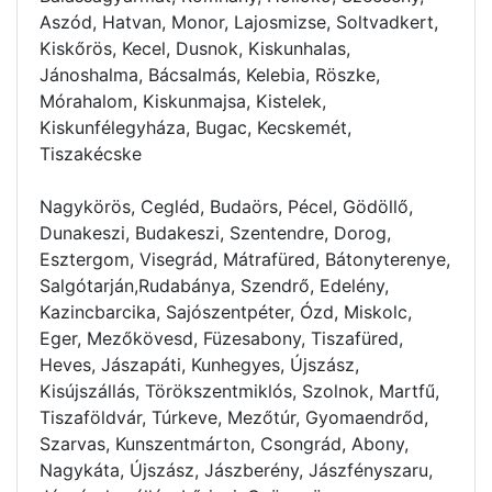
Aszód, Hatvan, Monor, Lajosmizse, Soltvadkert,
Kiskőrös, Kecel, Dusnok, Kiskunhalas,
Jánoshalma, Bácsalmás, Kelebia, Röszke,
Mórahalom, Kiskunmajsa, Kistelek,
Kiskunfélegyháza, Bugac, Kecskemét,
Tiszakécske
Nagykörös, Cegléd, Budaörs, Pécel, Gödöllő,
Dunakeszi, Budakeszi, Szentendre, Dorog,
Esztergom, Visegrád, Mátrafüred, Bátonyterenye,
Salgótarján,Rudabánya, Szendrő, Edelény,
Kazincbarcika, Sajószentpéter, Ózd, Miskolc,
Eger, Mezőkövesd, Füzesabony, Tiszafüred,
Heves, Jászapáti, Kunhegyes, Újszász,
Kisújszállás, Törökszentmiklós, Szolnok, Martfű,
Tiszaföldvár, Túrkeve, Mezőtúr, Gyomaendrőd,
Szarvas, Kunszentmárton, Csongrád, Abony,
Nagykáta, Újszász, Jászberény, Jászfényszaru,