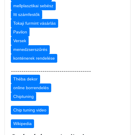
mellplasztikai sebész
Itt számfestők
Tokaji furmint vásárlás
Pavilon
Versek
menedzserszűrés
konténerek rendelése
--------------------------------------
Théba dekor
online borrendelés
Chiptuning
Chip tuning video
Wikipedia