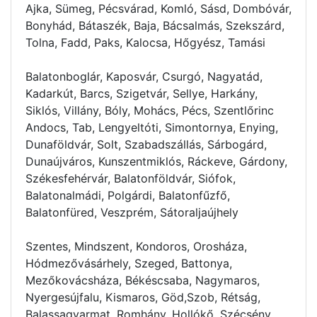
Ajka, Sümeg, Pécsvárad, Komló, Sásd, Dombóvár,
Bonyhád, Bátaszék, Baja, Bácsalmás, Szekszárd,
Tolna, Fadd, Paks, Kalocsa, Hőgyész, Tamási
Balatonboglár, Kaposvár, Csurgó, Nagyatád,
Kadarkút, Barcs, Szigetvár, Sellye, Harkány,
Siklós, Villány, Bóly, Mohács, Pécs, Szentlőrinc
Andocs, Tab, Lengyeltóti, Simontornya, Enying,
Dunaföldvár, Solt, Szabadszállás, Sárbogárd,
Dunaújváros, Kunszentmiklós, Ráckeve, Gárdony,
Székesfehérvár, Balatonföldvár, Siófok,
Balatonalmádi, Polgárdi, Balatonfűzfő,
Balatonfüred, Veszprém, Sátoraljaújhely
Szentes, Mindszent, Kondoros, Orosháza,
Hódmezővásárhely, Szeged, Battonya,
Mezőkovácsháza, Békéscsaba, Nagymaros,
Nyergesújfalu, Kismaros, Göd,Szob, Rétság,
Balassagyarmat, Romhány, Hollókő, Szécsény,