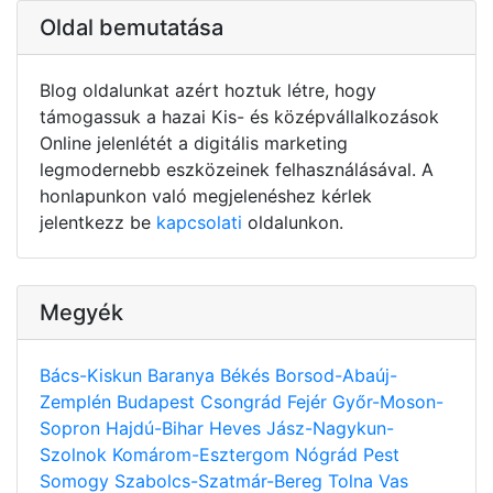
Oldal bemutatása
Blog oldalunkat azért hoztuk létre, hogy
támogassuk a hazai Kis- és középvállalkozások
Online jelenlétét a digitális marketing
legmodernebb eszközeinek felhasználásával. A
honlapunkon való megjelenéshez kérlek
jelentkezz be
kapcsolati
oldalunkon.
Megyék
Bács-Kiskun
Baranya
Békés
Borsod-Abaúj-
Zemplén
Budapest
Csongrád
Fejér
Győr-Moson-
Sopron
Hajdú-Bihar
Heves
Jász-Nagykun-
Szolnok
Komárom-Esztergom
Nógrád
Pest
Somogy
Szabolcs-Szatmár-Bereg
Tolna
Vas