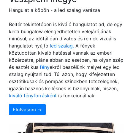
Hangulat a köbön - a led szalag varázsa
Beltér tekintetében is kiváló hangulatot ad, de egy
kerti bungalow elengedhetetlen velejárójának
minősül, az időtállóan divatos és remek vizuális
hangulatot nyújtó
led szalag.
A fények
köztudottan kiváló hatással vannak az emberi
közérzetre, pláne abban az esetben, ha olyan szép
és esztétikus
fény
ekről beszélünk melyet egy led
szalag nyújtani tud. Túl azon, hogy kifejezetten
esztétikusak és pompás színekben tetszelegnek,
igazán hasznos kelléknek is bizonyulnak, hiszen,
kiváló fényforrásként
is funkcionálnak.
Elolvasom →