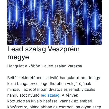
Lead szalag Veszprém
megye
Hangulat a köbön - a led szalag varázsa
Beltér tekintetében is kiváló hangulatot ad, de egy
kerti bungalow elengedhetetlen velejárójának
minősül, az időtállóan divatos és remek vizuális
hangulatot nyújtó
led szalag.
A fények
köztudottan kiváló hatással vannak az emberi
közérzetre, pláne abban az esetben, ha olyan szép