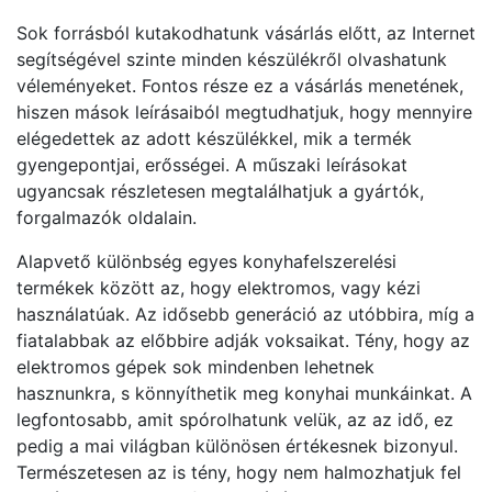
Sok forrásból kutakodhatunk vásárlás előtt, az Internet
segítségével szinte minden készülékről olvashatunk
véleményeket. Fontos része ez a vásárlás menetének,
hiszen mások leírásaiból megtudhatjuk, hogy mennyire
elégedettek az adott készülékkel, mik a termék
gyengepontjai, erősségei. A műszaki leírásokat
ugyancsak részletesen megtalálhatjuk a gyártók,
forgalmazók oldalain.
Alapvető különbség egyes konyhafelszerelési
termékek között az, hogy elektromos, vagy kézi
használatúak. Az idősebb generáció az utóbbira, míg a
fiatalabbak az előbbire adják voksaikat. Tény, hogy az
elektromos gépek sok mindenben lehetnek
hasznunkra, s könnyíthetik meg konyhai munkáinkat. A
legfontosabb, amit spórolhatunk velük, az az idő, ez
pedig a mai világban különösen értékesnek bizonyul.
Természetesen az is tény, hogy nem halmozhatjuk fel