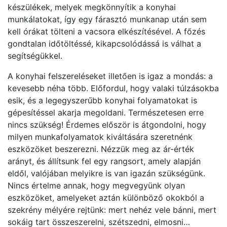
készülékek, melyek megkönnyítik a konyhai
munkálatokat, így egy fárasztó munkanap után sem
kell órákat tölteni a vacsora elkészítésével. A főzés
gondtalan időtöltéssé, kikapcsolódássá is válhat a
segítségükkel.
A konyhai felszereléseket illetően is igaz a mondás: a
kevesebb néha több. Előfordul, hogy valaki túlzásokba
esik, és a legegyszerűbb konyhai folyamatokat is
gépesítéssel akarja megoldani. Természetesen erre
nincs szükség! Érdemes először is átgondolni, hogy
milyen munkafolyamatok kiváltására szeretnénk
eszközöket beszerezni. Nézzük meg az ár-érték
arányt, és állítsunk fel egy rangsort, amely alapján
eldől, valójában melyikre is van igazán szükségünk.
Nincs értelme annak, hogy megvegyünk olyan
eszközöket, amelyeket aztán különböző okokból a
szekrény mélyére rejtünk: mert nehéz vele bánni, mert
sokáig tart összeszerelni, szétszedni, elmosni…