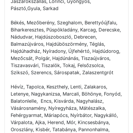
Jászárokszállás, Lőrinci, Gyöngyös,
Pásztó,Gyula, Sarkad
Békés, Mezőberény, Szeghalom, Berettyóújfalu,
Biharkeresztes, Püspökladány, Karcag, Derecske,
Nádudvar, Hajdúszoboszló, Debrecen,
Balmazújváros, Hajdúböszörmény, Téglás,
Hajdúhadház, Nyíradony, Újfehértó, Hajdúdorog,
Mezőcsát, Polgár, Hajdúnánás, Tiszaújváros,
Tiszavasvári, Tiszalök, Tokaj, Felsőzsolca,
Szikszó, Szerencs, Sárospatak, Zalaszentgrót
Hévíz, Tapolca, Keszthely, Lenti, Zalakaros,
Letenye, Nagykanizsa, Marcali, Böhönye, Fonyód,
Balatonlelle, Encs, Kisvárda, Nagyhalász,
Vásárosnamény, Nyíregyháza, Mátészalka,
Fehérgyarmat, Máriapócs, Nyírbátor, Nagykálló,
Várpalota, Ajka, Herend, Mór, Kincsesbánya,
Oroszlány, Kisbér, Tatabánya, Pannonhalma,