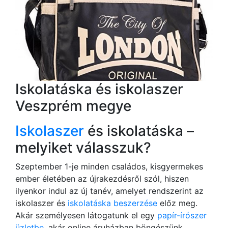
Iskolatáska és iskolaszer
Veszprém megye
Iskolaszer
és iskolatáska –
melyiket válasszuk?
Szeptember 1-je minden családos, kisgyermekes
ember életében az újrakezdésről szól, hiszen
ilyenkor indul az új tanév, amelyet rendszerint az
iskolaszer és
iskolatáska beszerzése
előz meg.
Akár személyesen látogatunk el egy
papír-írószer
üzletbe
, akár online áruházban böngészünk