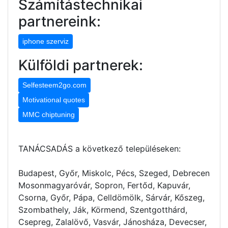
Számítástechnikai
partnereink:
iphone szerviz
Külföldi partnerek:
Selfesteem2go.com
Motivational quotes
MMC chiptuning
TANÁCSADÁS a következő településeken:
Budapest, Győr, Miskolc, Pécs, Szeged, Debrecen
Mosonmagyaróvár, Sopron, Fertőd, Kapuvár,
Csorna, Győr, Pápa, Celldömölk, Sárvár, Kőszeg,
Szombathely, Ják, Körmend, Szentgotthárd,
Csepreg, Zalalövő, Vasvár, Jánosháza, Devecser,