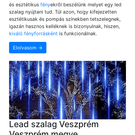
és esztétikus
fény
ekről beszélünk melyet egy led
szalag nyújtani tud. Túl azon, hogy kifejezetten
esztétikusak és pompás színekben tetszelegnek,
igazán hasznos kelléknek is bizonyulnak, hiszen,
kiváló fényforrásként
is funkcionálnak.
Elolvasom →
Lead szalag Veszprém
Veszprém megye