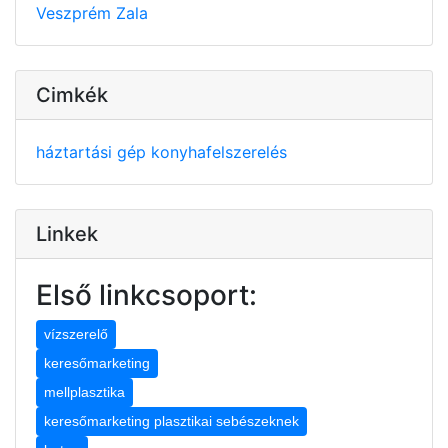
Veszprém
Zala
Cimkék
háztartási gép
konyhafelszerelés
Linkek
Első linkcsoport:
vízszerelő
keresőmarketing
mellplasztika
keresőmarketing plasztikai sebészeknek