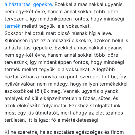
a háztartási gépekre.
Ezekkel a masinákkal ugyanis
nem egy-két évre, hanem annál sokkal több időre
tervezünk, így mindenképpen fontos, hogy minőségi
termék
mellett tegyük le a voksunkat.
Sokszor hallottuk már: olcsó húsnak híg a leve.
Különösen igaz ez a műszaki cikkekre, azokon belül is
a háztartási gépekre. Ezekkel a masinákkal ugyanis
nem egy-két évre, hanem annál sokkal több időre
tervezünk, így mindenképpen fontos, hogy minőségi
termék mellett tegyük le a voksunkat. A legtöbb
háztartásban a konyha központi szerepet tölt be, így
nyilvánvalóan nem mindegy, hogy milyen termékekkel,
eszközökkel töltjük meg. Vannak ugyanis olyanok,
amelyek nélkül elképzelhetetlen a főzés, sütés, és
azok előkészítő folyamatai. Ezekhez szolgáltatunk
most egy kis útmutatót, mert ahogy az élet számos
területén, itt is igaz: fő a mértékletesség!
Ki ne szeretné, ha az asztalára egészséges és finom