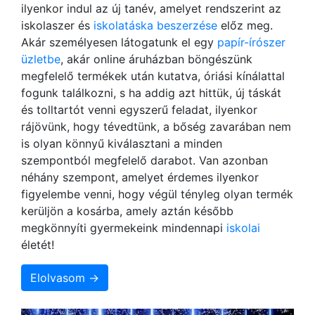
ilyenkor indul az új tanév, amelyet rendszerint az
iskolaszer és
iskolatáska beszerzése
előz meg.
Akár személyesen látogatunk el egy
papír-írószer
üzletbe
, akár online áruházban böngészünk
megfelelő termékek után kutatva, óriási kínálattal
fogunk találkozni, s ha addig azt hittük, új táskát
és tolltartót venni egyszerű feladat, ilyenkor
rájövünk, hogy tévedtünk, a bőség zavarában nem
is olyan könnyű kiválasztani a minden
szempontból megfelelő darabot. Van azonban
néhány szempont, amelyet érdemes ilyenkor
figyelembe venni, hogy végül tényleg olyan termék
kerüljön a kosárba, amely aztán később
megkönnyíti gyermekeink mindennapi
iskolai
életét!
Elolvasom →