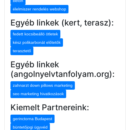
beton
élelmiszer rendelés webshop
Egyéb linkek (kert, terasz):
fedett kocsibeálló ötletek
kész polikarbonát előtetők
terasztető
Egyéb linkek
(angolnyelvtanfolyam.org):
zahnarzt down pillows marketing
seo marketing hivatkozások
Kiemelt Partnereink:
gerinctorna Budapest
büntetőjogi ügyvéd