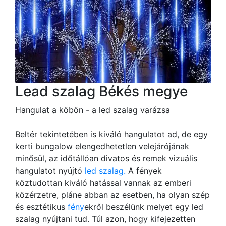
Lead szalag Békés megye
Hangulat a köbön - a led szalag varázsa
Beltér tekintetében is kiváló hangulatot ad, de egy
kerti bungalow elengedhetetlen velejárójának
minősül, az időtállóan divatos és remek vizuális
hangulatot nyújtó
led szalag.
A fények
köztudottan kiváló hatással vannak az emberi
közérzetre, pláne abban az esetben, ha olyan szép
és esztétikus
fény
ekről beszélünk melyet egy led
szalag nyújtani tud. Túl azon, hogy kifejezetten