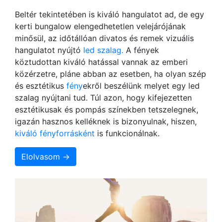
Beltér tekintetében is kiváló hangulatot ad, de egy
kerti bungalow elengedhetetlen velejárójának
minősül, az időtállóan divatos és remek vizuális
hangulatot nyújtó
led szalag.
A fények
köztudottan kiváló hatással vannak az emberi
közérzetre, pláne abban az esetben, ha olyan szép
és esztétikus
fény
ekről beszélünk melyet egy led
szalag nyújtani tud. Túl azon, hogy kifejezetten
esztétikusak és pompás színekben tetszelegnek,
igazán hasznos kelléknek is bizonyulnak, hiszen,
kiváló fényforrásként
is funkcionálnak.
Elolvasom →