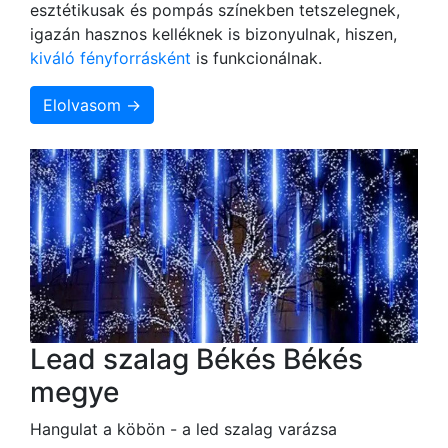
esztétikusak és pompás színekben tetszelegnek,
igazán hasznos kelléknek is bizonyulnak, hiszen,
kiváló fényforrásként
is funkcionálnak.
Elolvasom →
Lead szalag Békés Békés
megye
Hangulat a köbön - a led szalag varázsa