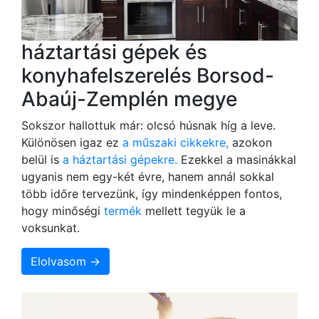
háztartási gépek és
konyhafelszerelés Borsod-
Abaúj-Zemplén megye
Sokszor hallottuk már: olcsó húsnak híg a leve.
Különösen igaz ez
a műszaki cikkekre,
azokon
belül is
a háztartási gépekre.
Ezekkel a masinákkal
ugyanis nem egy-két évre, hanem annál sokkal
több időre tervezünk, így mindenképpen fontos,
hogy minőségi
termék
mellett tegyük le a
voksunkat.
Elolvasom →