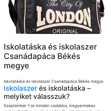
Iskolatáska és iskolaszer
Csanádapáca Békés
megye
Iskolatáska és iskolaszer Csanádapáca Békés megye
Iskolaszer
és iskolatáska –
melyiket válasszuk?
Szeptember 1-je minden családos, kisgyermekes