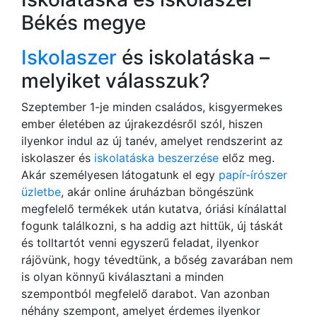
Békés megye
Iskolaszer
és iskolatáska –
melyiket válasszuk?
Szeptember 1-je minden családos, kisgyermekes
ember életében az újrakezdésről szól, hiszen
ilyenkor indul az új tanév, amelyet rendszerint az
iskolaszer és
iskolatáska beszerzése
előz meg.
Akár személyesen látogatunk el egy
papír-írószer
üzletbe
, akár online áruházban böngészünk
megfelelő termékek után kutatva, óriási kínálattal
fogunk találkozni, s ha addig azt hittük, új táskát
és tolltartót venni egyszerű feladat, ilyenkor
rájövünk, hogy tévedtünk, a bőség zavarában nem
is olyan könnyű kiválasztani a minden
szempontból megfelelő darabot. Van azonban
néhány szempont, amelyet érdemes ilyenkor