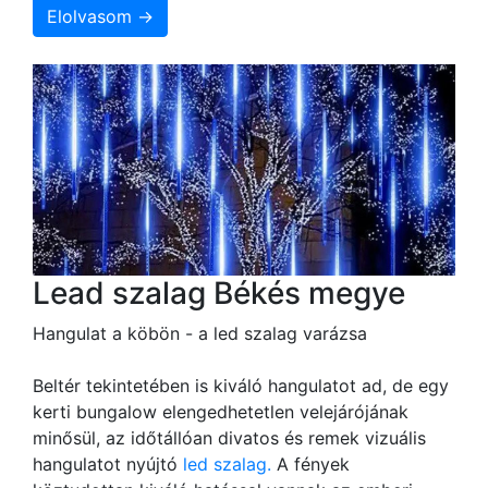
Elolvasom →
Lead szalag Békés megye
Hangulat a köbön - a led szalag varázsa
Beltér tekintetében is kiváló hangulatot ad, de egy
kerti bungalow elengedhetetlen velejárójának
minősül, az időtállóan divatos és remek vizuális
hangulatot nyújtó
led szalag.
A fények