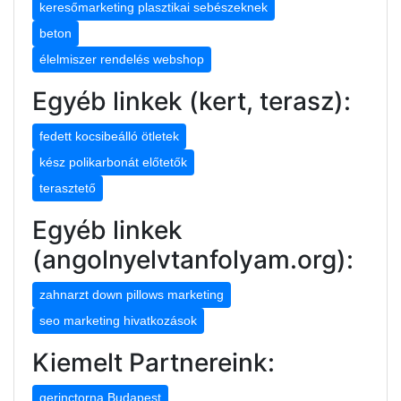
keresőmarketing plasztikai sebészeknek
beton
élelmiszer rendelés webshop
Egyéb linkek (kert, terasz):
fedett kocsibeálló ötletek
kész polikarbonát előtetők
terasztető
Egyéb linkek
(angolnyelvtanfolyam.org):
zahnarzt down pillows marketing
seo marketing hivatkozások
Kiemelt Partnereink:
gerinctorna Budapest