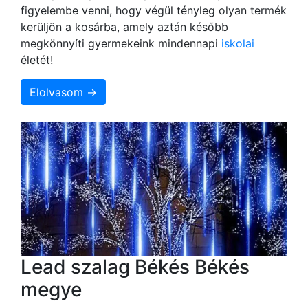
figyelembe venni, hogy végül tényleg olyan termék
kerüljön a kosárba, amely aztán később
megkönnyíti gyermekeink mindennapi
iskolai
életét!
Elolvasom →
Lead szalag Békés Békés
megye