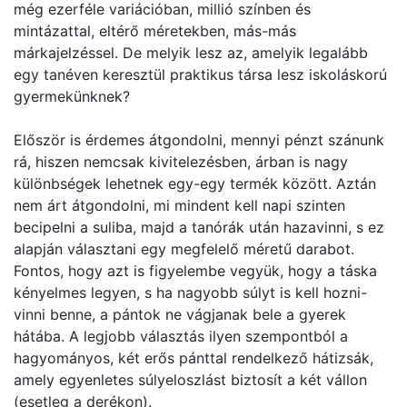
még ezerféle variációban, millió színben és
mintázattal, eltérő méretekben, más-más
márkajelzéssel. De melyik lesz az, amelyik legalább
egy tanéven keresztül praktikus társa lesz iskoláskorú
gyermekünknek?
Először is érdemes átgondolni, mennyi pénzt szánunk
rá, hiszen nemcsak kivitelezésben, árban is nagy
különbségek lehetnek egy-egy termék között. Aztán
nem árt átgondolni, mi mindent kell napi szinten
becipelni a suliba, majd a tanórák után hazavinni, s ez
alapján választani egy megfelelő méretű darabot.
Fontos, hogy azt is figyelembe vegyük, hogy a táska
kényelmes legyen, s ha nagyobb súlyt is kell hozni-
vinni benne, a pántok ne vágjanak bele a gyerek
hátába. A legjobb választás ilyen szempontból a
hagyományos, két erős pánttal rendelkező hátizsák,
amely egyenletes súlyeloszlást biztosít a két vállon
(esetleg a derékon).