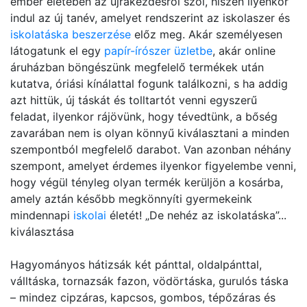
ember életében az újrakezdésről szól, hiszen ilyenkor
indul az új tanév, amelyet rendszerint az iskolaszer és
iskolatáska beszerzése
előz meg. Akár személyesen
látogatunk el egy
papír-írószer üzletbe
, akár online
áruházban böngészünk megfelelő termékek után
kutatva, óriási kínálattal fogunk találkozni, s ha addig
azt hittük, új táskát és tolltartót venni egyszerű
feladat, ilyenkor rájövünk, hogy tévedtünk, a bőség
zavarában nem is olyan könnyű kiválasztani a minden
szempontból megfelelő darabot. Van azonban néhány
szempont, amelyet érdemes ilyenkor figyelembe venni,
hogy végül tényleg olyan termék kerüljön a kosárba,
amely aztán később megkönnyíti gyermekeink
mindennapi
iskolai
életét! „De nehéz az iskolatáska”...
kiválasztása
Hagyományos hátizsák két pánttal, oldalpánttal,
válltáska, tornazsák fazon, vödörtáska, gurulós táska
– mindez cipzáras, kapcsos, gombos, tépőzáras és