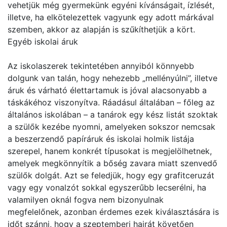
vehetjük még gyermekünk egyéni kívánságait, ízlését,
illetve, ha elkötelezettek vagyunk egy adott márkával
szemben, akkor az alapján is szűkíthetjük a kört.
Egyéb iskolai áruk
Az iskolaszerek tekintetében annyiból könnyebb
dolgunk van talán, hogy nehezebb „mellényúlni”, illetve
áruk és várható élettartamuk is jóval alacsonyabb a
táskákéhoz viszonyítva. Ráadásul általában – főleg az
általános iskolában – a tanárok egy kész listát szoktak
a szülők kezébe nyomni, amelyeken sokszor nemcsak
a beszerzendő papíráruk és iskolai holmik listája
szerepel, hanem konkrét típusokat is megjelölhetnek,
amelyek megkönnyítik a bőség zavara miatt szenvedő
szülők dolgát. Azt se feledjük, hogy egy grafitceruzát
vagy egy vonalzót sokkal egyszerűbb lecserélni, ha
valamilyen oknál fogva nem bizonyulnak
megfelelőnek, azonban érdemes ezek kiválasztására is
időt szánni, hogy a szeptemberi hajrát követően