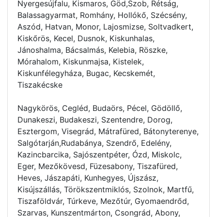
Nyergesújfalu, Kismaros, Göd,Szob, Rétság,
Balassagyarmat, Romhány, Hollókő, Szécsény,
Aszód, Hatvan, Monor, Lajosmizse, Soltvadkert,
Kiskőrös, Kecel, Dusnok, Kiskunhalas,
Jánoshalma, Bácsalmás, Kelebia, Röszke,
Mórahalom, Kiskunmajsa, Kistelek,
Kiskunfélegyháza, Bugac, Kecskemét,
Tiszakécske
Nagykörös, Cegléd, Budaörs, Pécel, Gödöllő,
Dunakeszi, Budakeszi, Szentendre, Dorog,
Esztergom, Visegrád, Mátrafüred, Bátonyterenye,
Salgótarján,Rudabánya, Szendrő, Edelény,
Kazincbarcika, Sajószentpéter, Ózd, Miskolc,
Eger, Mezőkövesd, Füzesabony, Tiszafüred,
Heves, Jászapáti, Kunhegyes, Újszász,
Kisújszállás, Törökszentmiklós, Szolnok, Martfű,
Tiszaföldvár, Túrkeve, Mezőtúr, Gyomaendrőd,
Szarvas, Kunszentmárton, Csongrád, Abony,