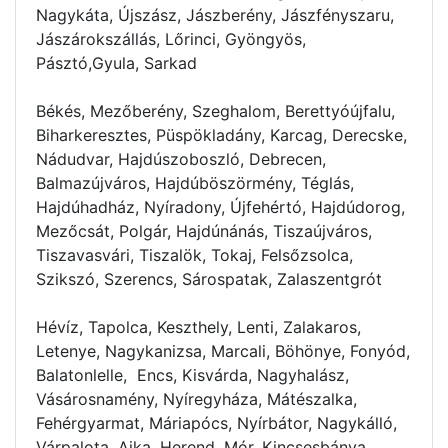
Nagykáta, Újszász, Jászberény, Jászfényszaru,
Jászárokszállás, Lőrinci, Gyöngyös,
Pásztó,Gyula, Sarkad
Békés, Mezőberény, Szeghalom, Berettyóújfalu,
Biharkeresztes, Püspökladány, Karcag, Derecske,
Nádudvar, Hajdúszoboszló, Debrecen,
Balmazújváros, Hajdúböszörmény, Téglás,
Hajdúhadház, Nyíradony, Újfehértó, Hajdúdorog,
Mezőcsát, Polgár, Hajdúnánás, Tiszaújváros,
Tiszavasvári, Tiszalök, Tokaj, Felsőzsolca,
Szikszó, Szerencs, Sárospatak, Zalaszentgrót
Hévíz, Tapolca, Keszthely, Lenti, Zalakaros,
Letenye, Nagykanizsa, Marcali, Böhönye, Fonyód,
Balatonlelle, Encs, Kisvárda, Nagyhalász,
Vásárosnamény, Nyíregyháza, Mátészalka,
Fehérgyarmat, Máriapócs, Nyírbátor, Nagykálló,
Várpalota, Ajka, Herend, Mór, Kincsesbánya,