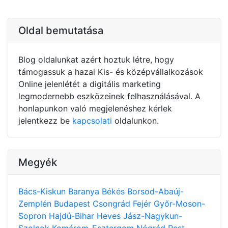
Oldal bemutatása
Blog oldalunkat azért hoztuk létre, hogy
támogassuk a hazai Kis- és középvállalkozások
Online jelenlétét a digitális marketing
legmodernebb eszközeinek felhasználásával. A
honlapunkon való megjelenéshez kérlek
jelentkezz be
kapcsolati
oldalunkon.
Megyék
Bács-Kiskun
Baranya
Békés
Borsod-Abaúj-
Zemplén
Budapest
Csongrád
Fejér
Győr-Moson-
Sopron
Hajdú-Bihar
Heves
Jász-Nagykun-
Szolnok
Komárom-Esztergom
Nógrád
Pest