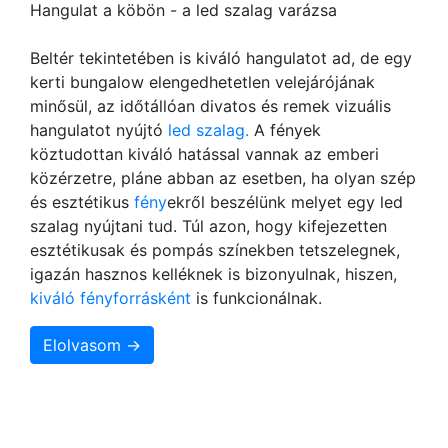
Hangulat a köbön - a led szalag varázsa
Beltér tekintetében is kiváló hangulatot ad, de egy
kerti bungalow elengedhetetlen velejárójának
minősül, az időtállóan divatos és remek vizuális
hangulatot nyújtó
led szalag.
A fények
köztudottan kiváló hatással vannak az emberi
közérzetre, pláne abban az esetben, ha olyan szép
és esztétikus
fény
ekről beszélünk melyet egy led
szalag nyújtani tud. Túl azon, hogy kifejezetten
esztétikusak és pompás színekben tetszelegnek,
igazán hasznos kelléknek is bizonyulnak, hiszen,
kiváló fényforrásként
is funkcionálnak.
Elolvasom →