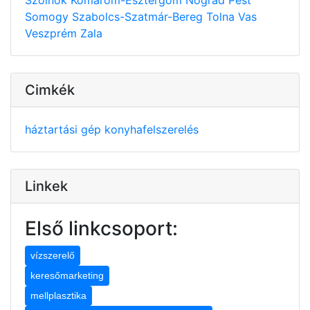
Somogy
Szabolcs-Szatmár-Bereg
Tolna
Vas
Veszprém
Zala
Cimkék
háztartási gép
konyhafelszerelés
Linkek
Első linkcsoport:
vízszerelő
keresőmarketing
mellplasztika