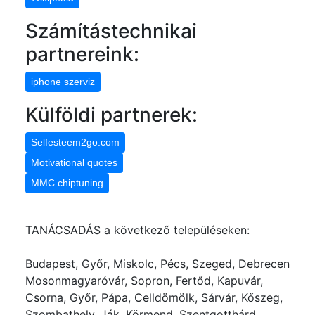
Számítástechnikai
partnereink:
iphone szerviz
Külföldi partnerek:
Selfesteem2go.com
Motivational quotes
MMC chiptuning
TANÁCSADÁS a következő településeken:
Budapest, Győr, Miskolc, Pécs, Szeged, Debrecen
Mosonmagyaróvár, Sopron, Fertőd, Kapuvár,
Csorna, Győr, Pápa, Celldömölk, Sárvár, Kőszeg,
Szombathely, Ják, Körmend, Szentgotthárd,