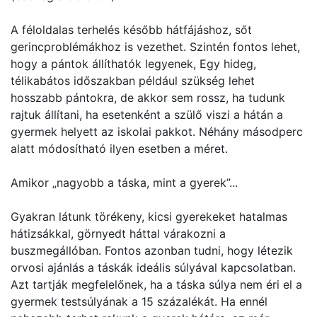
A féloldalas terhelés később hátfájáshoz, sőt
gerincproblémákhoz is vezethet. Szintén fontos lehet,
hogy a pántok állíthatók legyenek, Egy hideg,
télikabátos időszakban például szükség lehet
hosszabb pántokra, de akkor sem rossz, ha tudunk
rajtuk állítani, ha esetenként a szülő viszi a hátán a
gyermek helyett az iskolai pakkot. Néhány másodperc
alatt módosítható ilyen esetben a méret.
Amikor „nagyobb a táska, mint a gyerek”...
Gyakran látunk törékeny, kicsi gyerekeket hatalmas
hátizsákkal, görnyedt háttal várakozni a
buszmegállóban. Fontos azonban tudni, hogy létezik
orvosi ajánlás a táskák ideális súlyával kapcsolatban.
Azt tartják megfelelőnek, ha a táska súlya nem éri el a
gyermek testsúlyának a 15 százalékát. Ha ennél