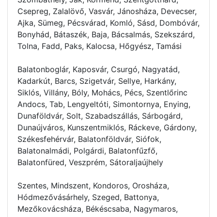
Csepreg, Zalalövő, Vasvár, Jánosháza, Devecser,
Ajka, Sümeg, Pécsvárad, Komló, Sásd, Dombóvár,
Bonyhád, Bátaszék, Baja, Bácsalmás, Szekszárd,
Tolna, Fadd, Paks, Kalocsa, Hőgyész, Tamási
Balatonboglár, Kaposvár, Csurgó, Nagyatád,
Kadarkút, Barcs, Szigetvár, Sellye, Harkány,
Siklós, Villány, Bóly, Mohács, Pécs, Szentlőrinc
Andocs, Tab, Lengyeltóti, Simontornya, Enying,
Dunaföldvár, Solt, Szabadszállás, Sárbogárd,
Dunaújváros, Kunszentmiklós, Ráckeve, Gárdony,
Székesfehérvár, Balatonföldvár, Siófok,
Balatonalmádi, Polgárdi, Balatonfűzfő,
Balatonfüred, Veszprém, Sátoraljaújhely
Szentes, Mindszent, Kondoros, Orosháza,
Hódmezővásárhely, Szeged, Battonya,
Mezőkovácsháza, Békéscsaba, Nagymaros,