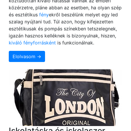
köztudottan kiváló hatással vannak az emberi
közérzetre, pláne abban az esetben, ha olyan szép
és esztétikus
fény
ekről beszélünk melyet egy led
szalag nyújtani tud. Túl azon, hogy kifejezetten
esztétikusak és pompás színekben tetszelegnek,
igazán hasznos kelléknek is bizonyulnak, hiszen,
kiváló fényforrásként
is funkcionálnak.
Elolvasom →
Iskolatáska és iskolaszer