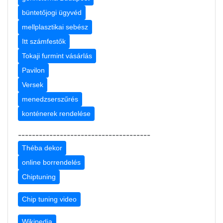
büntetőjogi ügyvéd
mellplasztikai sebész
Itt számfestők
Tokaji furmint vásárlás
Pavilon
Versek
menedzserszűrés
konténerek rendelése
--------------------------------------
Théba dekor
online borrendelés
Chiptuning
Chip tuning video
Wikipedia