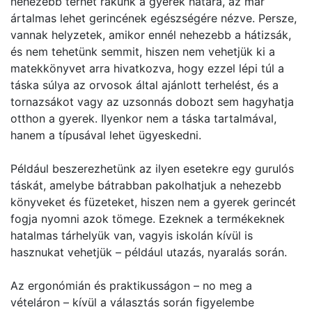
nehezebb terhet rakunk a gyerek hátára, az már
ártalmas lehet gerincének egészségére nézve. Persze,
vannak helyzetek, amikor ennél nehezebb a hátizsák,
és nem tehetünk semmit, hiszen nem vehetjük ki a
matekkönyvet arra hivatkozva, hogy ezzel lépi túl a
táska súlya az orvosok által ajánlott terhelést, és a
tornazsákot vagy az uzsonnás dobozt sem hagyhatja
otthon a gyerek. Ilyenkor nem a táska tartalmával,
hanem a típusával lehet ügyeskedni.
Például beszerezhetünk az ilyen esetekre egy gurulós
táskát, amelybe bátrabban pakolhatjuk a nehezebb
könyveket és füzeteket, hiszen nem a gyerek gerincét
fogja nyomni azok tömege. Ezeknek a termékeknek
hatalmas tárhelyük van, vagyis iskolán kívül is
hasznukat vehetjük – például utazás, nyaralás során.
Az ergonómián és praktikusságon – no meg a
vételáron – kívül a választás során figyelembe