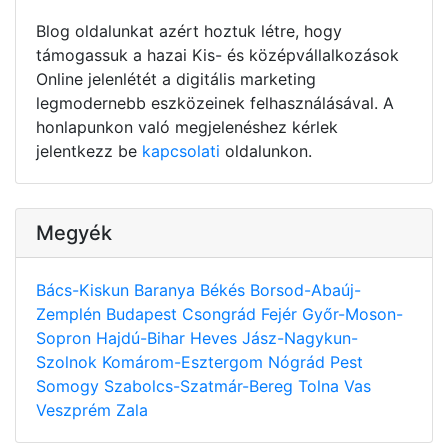
Blog oldalunkat azért hoztuk létre, hogy
támogassuk a hazai Kis- és középvállalkozások
Online jelenlétét a digitális marketing
legmodernebb eszközeinek felhasználásával. A
honlapunkon való megjelenéshez kérlek
jelentkezz be
kapcsolati
oldalunkon.
Megyék
Bács-Kiskun
Baranya
Békés
Borsod-Abaúj-
Zemplén
Budapest
Csongrád
Fejér
Győr-Moson-
Sopron
Hajdú-Bihar
Heves
Jász-Nagykun-
Szolnok
Komárom-Esztergom
Nógrád
Pest
Somogy
Szabolcs-Szatmár-Bereg
Tolna
Vas
Veszprém
Zala