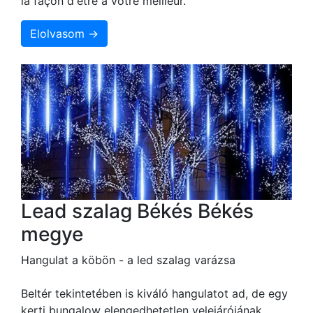
la façon d'être à votre meilleur.
Elolvasom →
Lead szalag Békés Békés
megye
Hangulat a köbön - a led szalag varázsa
Beltér tekintetében is kiváló hangulatot ad, de egy
kerti bungalow elengedhetetlen velejárójának