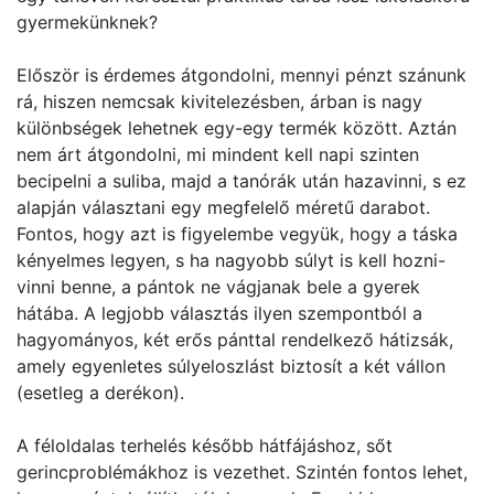
gyermekünknek?
Először is érdemes átgondolni, mennyi pénzt szánunk
rá, hiszen nemcsak kivitelezésben, árban is nagy
különbségek lehetnek egy-egy termék között. Aztán
nem árt átgondolni, mi mindent kell napi szinten
becipelni a suliba, majd a tanórák után hazavinni, s ez
alapján választani egy megfelelő méretű darabot.
Fontos, hogy azt is figyelembe vegyük, hogy a táska
kényelmes legyen, s ha nagyobb súlyt is kell hozni-
vinni benne, a pántok ne vágjanak bele a gyerek
hátába. A legjobb választás ilyen szempontból a
hagyományos, két erős pánttal rendelkező hátizsák,
amely egyenletes súlyeloszlást biztosít a két vállon
(esetleg a derékon).
A féloldalas terhelés később hátfájáshoz, sőt
gerincproblémákhoz is vezethet. Szintén fontos lehet,