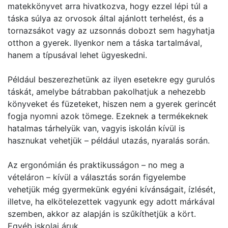
matekkönyvet arra hivatkozva, hogy ezzel lépi túl a
táska súlya az orvosok által ajánlott terhelést, és a
tornazsákot vagy az uzsonnás dobozt sem hagyhatja
otthon a gyerek. Ilyenkor nem a táska tartalmával,
hanem a típusával lehet ügyeskedni.
Például beszerezhetünk az ilyen esetekre egy gurulós
táskát, amelybe bátrabban pakolhatjuk a nehezebb
könyveket és füzeteket, hiszen nem a gyerek gerincét
fogja nyomni azok tömege. Ezeknek a termékeknek
hatalmas tárhelyük van, vagyis iskolán kívül is
hasznukat vehetjük – például utazás, nyaralás során.
Az ergonómián és praktikusságon – no meg a
vételáron – kívül a választás során figyelembe
vehetjük még gyermekünk egyéni kívánságait, ízlését,
illetve, ha elkötelezettek vagyunk egy adott márkával
szemben, akkor az alapján is szűkíthetjük a kört.
Egyéb iskolai áruk