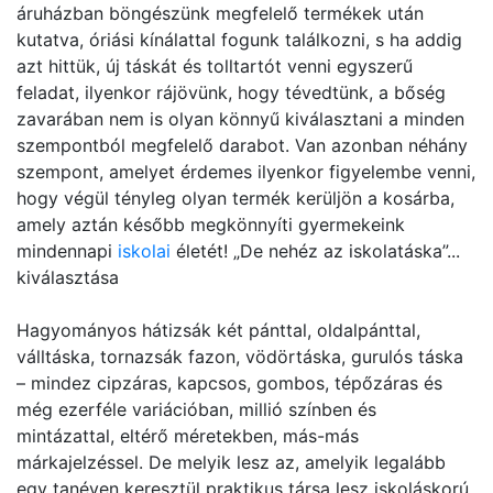
áruházban böngészünk megfelelő termékek után
kutatva, óriási kínálattal fogunk találkozni, s ha addig
azt hittük, új táskát és tolltartót venni egyszerű
feladat, ilyenkor rájövünk, hogy tévedtünk, a bőség
zavarában nem is olyan könnyű kiválasztani a minden
szempontból megfelelő darabot. Van azonban néhány
szempont, amelyet érdemes ilyenkor figyelembe venni,
hogy végül tényleg olyan termék kerüljön a kosárba,
amely aztán később megkönnyíti gyermekeink
mindennapi
iskolai
életét! „De nehéz az iskolatáska”...
kiválasztása
Hagyományos hátizsák két pánttal, oldalpánttal,
válltáska, tornazsák fazon, vödörtáska, gurulós táska
– mindez cipzáras, kapcsos, gombos, tépőzáras és
még ezerféle variációban, millió színben és
mintázattal, eltérő méretekben, más-más
márkajelzéssel. De melyik lesz az, amelyik legalább
egy tanéven keresztül praktikus társa lesz iskoláskorú