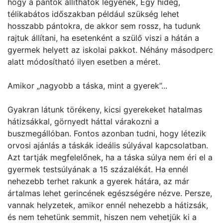
hogy a pántok állíthatók legyenek, Egy hideg,
télikabátos időszakban például szükség lehet
hosszabb pántokra, de akkor sem rossz, ha tudunk
rajtuk állítani, ha esetenként a szülő viszi a hátán a
gyermek helyett az iskolai pakkot. Néhány másodperc
alatt módosítható ilyen esetben a méret.
Amikor „nagyobb a táska, mint a gyerek”...
Gyakran látunk törékeny, kicsi gyerekeket hatalmas
hátizsákkal, görnyedt háttal várakozni a
buszmegállóban. Fontos azonban tudni, hogy létezik
orvosi ajánlás a táskák ideális súlyával kapcsolatban.
Azt tartják megfelelőnek, ha a táska súlya nem éri el a
gyermek testsúlyának a 15 százalékát. Ha ennél
nehezebb terhet rakunk a gyerek hátára, az már
ártalmas lehet gerincének egészségére nézve. Persze,
vannak helyzetek, amikor ennél nehezebb a hátizsák,
és nem tehetünk semmit, hiszen nem vehetjük ki a