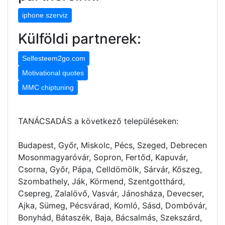
iphone szerviz
Külföldi partnerek:
Selfesteem2go.com
Motivational quotes
MMC chiptuning
TANÁCSADÁS a következő településeken:
Budapest, Győr, Miskolc, Pécs, Szeged, Debrecen
Mosonmagyaróvár, Sopron, Fertőd, Kapuvár,
Csorna, Győr, Pápa, Celldömölk, Sárvár, Kőszeg,
Szombathely, Ják, Körmend, Szentgotthárd,
Csepreg, Zalalövő, Vasvár, Jánosháza, Devecser,
Ajka, Sümeg, Pécsvárad, Komló, Sásd, Dombóvár,
Bonyhád, Bátaszék, Baja, Bácsalmás, Szekszárd,