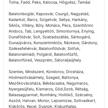
Tolna, Fadd, Paks, Kalocsa, Hőgyész, Tamási
Balatonboglár, Kaposvár, Csurgó, Nagyatád,
Kadarkút, Barcs, Szigetvár, Sellye, Harkány,
Siklós, Villány, Bóly, Mohács, Pécs, Szentlőrinc
Andocs, Tab, Lengyeltóti, Simontornya, Enying,
Dunaföldvár, Solt, Szabadszállás, Sárbogárd,
Dunaújváros, Kunszentmiklós, Ráckeve, Gárdony,
Székesfehérvár, Balatonföldvár, Siófok,
Balatonalmádi, Polgárdi, Balatonfűzfő,
Balatonfüred, Veszprém, Sátoraljaújhely
Szentes, Mindszent, Kondoros, Orosháza,
Hódmezővásárhely, Szeged, Battonya,
Mezőkovácsháza, Békéscsaba, Nagymaros,
Nyergesújfalu, Kismaros, Göd,Szob, Rétság,
Balassagyarmat, Romhány, Hollókő, Szécsény,
Aszód, Hatvan, Monor, Lajosmizse, Soltvadkert,
Kiskőrös, Kecel, Dusnok, Kiskunhalas,