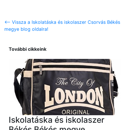
<-- Vissza a Iskolatáska és iskolaszer Csorvás Békés
megye blog oldalra!
További cikkeink
Iskolatáska és iskolaszer
Békés Békés megye