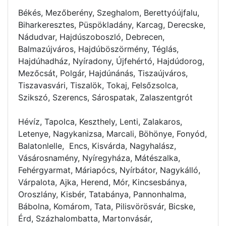
Békés, Mezőberény, Szeghalom, Berettyóújfalu,
Biharkeresztes, Püspökladány, Karcag, Derecske,
Nádudvar, Hajdúszoboszló, Debrecen,
Balmazújváros, Hajdúböszörmény, Téglás,
Hajdúhadház, Nyíradony, Újfehértó, Hajdúdorog,
Mezőcsát, Polgár, Hajdúnánás, Tiszaújváros,
Tiszavasvári, Tiszalök, Tokaj, Felsőzsolca,
Szikszó, Szerencs, Sárospatak, Zalaszentgrót
Hévíz, Tapolca, Keszthely, Lenti, Zalakaros,
Letenye, Nagykanizsa, Marcali, Böhönye, Fonyód,
Balatonlelle, Encs, Kisvárda, Nagyhalász,
Vásárosnamény, Nyíregyháza, Mátészalka,
Fehérgyarmat, Máriapócs, Nyírbátor, Nagykálló,
Várpalota, Ajka, Herend, Mór, Kincsesbánya,
Oroszlány, Kisbér, Tatabánya, Pannonhalma,
Bábolna, Komárom, Tata, Pilisvörösvár, Bicske,
Érd, Százhalombatta, Martonvásár,