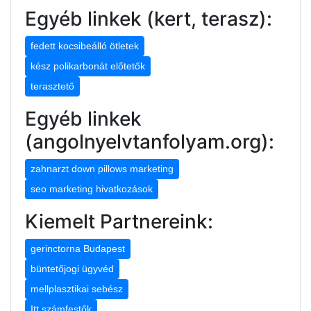
Egyéb linkek (kert, terasz):
fedett kocsibeálló ötletek
kész polikarbonát előtetők
terasztető
Egyéb linkek
(angolnyelvtanfolyam.org):
zahnarzt down pillows marketing
seo marketing hivatkozások
Kiemelt Partnereink:
gerinctorna Budapest
büntetőjogi ügyvéd
mellplasztikai sebész
Itt számfestők