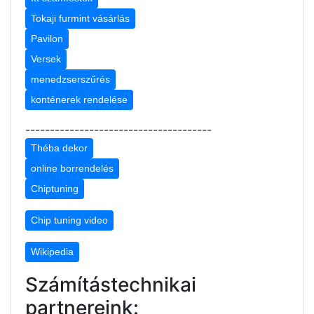
Tokaji furmint vásárlás
Pavilon
Versek
menedzserszűrés
konténerek rendelése
--------------------------------------
Théba dekor
online borrendelés
Chiptuning
Chip tuning video
Wikipedia
Számítástechnikai
partnereink: