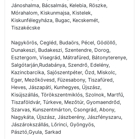
Jánoshalma, Bácsalmás, Kelebia, Röszke,
Mórahalom, Kiskunmajsa, Kistelek,
Kiskunfélegyháza, Bugac, Kecskemét,
Tiszakécske
Nagykörös, Cegléd, Budaörs, Pécel, Gödöllő,
Dunakeszi, Budakeszi, Szentendre, Dorog,
Esztergom, Visegrád, Mátrafüred, Bátonyterenye,
Salgótarján,Rudabánya, Szendrő, Edelény,
Kazincbarcika, Sajószentpéter, Ózd, Miskolc,
Eger, Mezőkövesd, Füzesabony, Tiszafüred,
Heves, Jászapáti, Kunhegyes, Újszász,
Kisújszállás, Törökszentmiklós, Szolnok, Martfű,
Tiszaföldvár, Túrkeve, Mezőtúr, Gyomaendrőd,
Szarvas, Kunszentmárton, Csongrád, Abony,
Nagykáta, Újszász, Jászberény, Jászfényszaru,
Jászárokszállás, Lőrinci, Gyöngyös,
Pásztó,Gyula, Sarkad