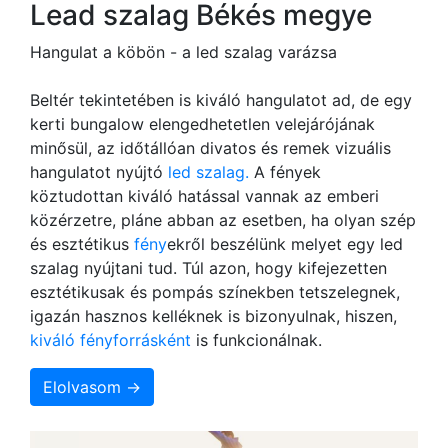
Lead szalag Békés megye
Hangulat a köbön - a led szalag varázsa
Beltér tekintetében is kiváló hangulatot ad, de egy
kerti bungalow elengedhetetlen velejárójának
minősül, az időtállóan divatos és remek vizuális
hangulatot nyújtó
led szalag.
A fények
köztudottan kiváló hatással vannak az emberi
közérzetre, pláne abban az esetben, ha olyan szép
és esztétikus
fény
ekről beszélünk melyet egy led
szalag nyújtani tud. Túl azon, hogy kifejezetten
esztétikusak és pompás színekben tetszelegnek,
igazán hasznos kelléknek is bizonyulnak, hiszen,
kiváló fényforrásként
is funkcionálnak.
Elolvasom →