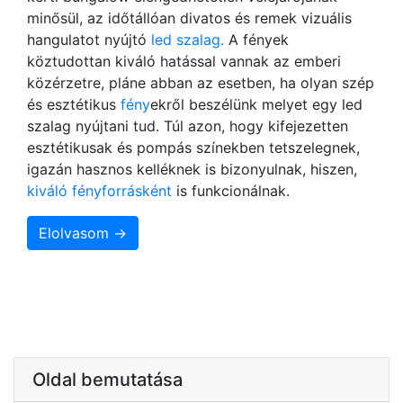
minősül, az időtállóan divatos és remek vizuális
hangulatot nyújtó
led szalag.
A fények
köztudottan kiváló hatással vannak az emberi
közérzetre, pláne abban az esetben, ha olyan szép
és esztétikus
fény
ekről beszélünk melyet egy led
szalag nyújtani tud. Túl azon, hogy kifejezetten
esztétikusak és pompás színekben tetszelegnek,
igazán hasznos kelléknek is bizonyulnak, hiszen,
kiváló fényforrásként
is funkcionálnak.
Elolvasom →
Oldal bemutatása