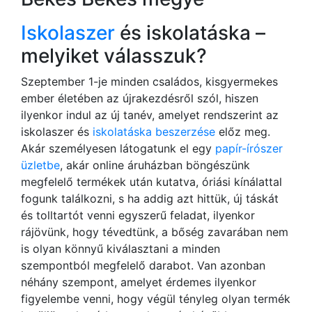
Iskolaszer
és iskolatáska –
melyiket válasszuk?
Szeptember 1-je minden családos, kisgyermekes
ember életében az újrakezdésről szól, hiszen
ilyenkor indul az új tanév, amelyet rendszerint az
iskolaszer és
iskolatáska beszerzése
előz meg.
Akár személyesen látogatunk el egy
papír-írószer
üzletbe
, akár online áruházban böngészünk
megfelelő termékek után kutatva, óriási kínálattal
fogunk találkozni, s ha addig azt hittük, új táskát
és tolltartót venni egyszerű feladat, ilyenkor
rájövünk, hogy tévedtünk, a bőség zavarában nem
is olyan könnyű kiválasztani a minden
szempontból megfelelő darabot. Van azonban
néhány szempont, amelyet érdemes ilyenkor
figyelembe venni, hogy végül tényleg olyan termék