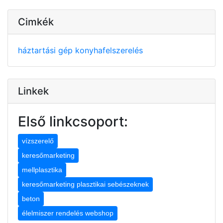
Cimkék
háztartási gép
konyhafelszerelés
Linkek
Első linkcsoport:
vízszerelő
keresőmarketing
mellplasztika
keresőmarketing plasztikai sebészeknek
beton
élelmiszer rendelés webshop