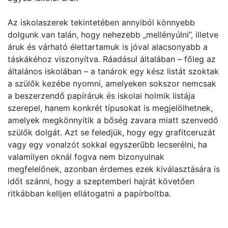
Az iskolaszerek tekintetében annyiból könnyebb
dolgunk van talán, hogy nehezebb „mellényúlni”, illetve
áruk és várható élettartamuk is jóval alacsonyabb a
táskákéhoz viszonyítva. Ráadásul általában – főleg az
általános iskolában – a tanárok egy kész listát szoktak
a szülők kezébe nyomni, amelyeken sokszor nemcsak
a beszerzendő papíráruk és iskolai holmik listája
szerepel, hanem konkrét típusokat is megjelölhetnek,
amelyek megkönnyítik a bőség zavara miatt szenvedő
szülők dolgát. Azt se feledjük, hogy egy grafitceruzát
vagy egy vonalzót sokkal egyszerűbb lecserélni, ha
valamilyen oknál fogva nem bizonyulnak
megfelelőnek, azonban érdemes ezek kiválasztására is
időt szánni, hogy a szeptemberi hajrát követően
ritkábban kelljen ellátogatni a papírboltba.