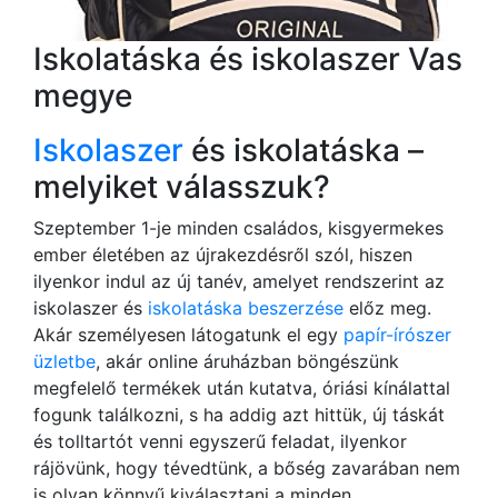
Iskolatáska és iskolaszer Vas
megye
Iskolaszer
és iskolatáska –
melyiket válasszuk?
Szeptember 1-je minden családos, kisgyermekes
ember életében az újrakezdésről szól, hiszen
ilyenkor indul az új tanév, amelyet rendszerint az
iskolaszer és
iskolatáska beszerzése
előz meg.
Akár személyesen látogatunk el egy
papír-írószer
üzletbe
, akár online áruházban böngészünk
megfelelő termékek után kutatva, óriási kínálattal
fogunk találkozni, s ha addig azt hittük, új táskát
és tolltartót venni egyszerű feladat, ilyenkor
rájövünk, hogy tévedtünk, a bőség zavarában nem
is olyan könnyű kiválasztani a minden