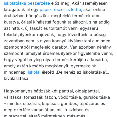
iskolatáska beszerzése
előz meg. Akár személyesen
látogatunk el egy
papír-írószer üzletbe
, akár online
áruházban böngészünk megfelelő termékek után
kutatva, óriási kínálattal fogunk találkozni, s ha addig
azt hittük, új táskát és tolltartót venni egyszerű
feladat, ilyenkor rájövünk, hogy tévedtünk, a bőség
zavarában nem is olyan könnyű kiválasztani a minden
szempontból megfelelő darabot. Van azonban néhány
szempont, amelyet érdemes ilyenkor figyelembe venni,
hogy végül tényleg olyan termék kerüljön a kosárba,
amely aztán később megkönnyíti gyermekeink
mindennapi
iskolai
életét! „De nehéz az iskolatáska”...
kiválasztása
Hagyományos hátizsák két pánttal, oldalpánttal,
válltáska, tornazsák fazon, vödörtáska, gurulós táska
– mindez cipzáras, kapcsos, gombos, tépőzáras és
még ezerféle variációban, millió színben és
mintázattal, eltérő méretekben, más-más