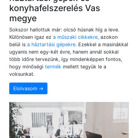
konyhafelszerelés Vas
megye
Sokszor hallottuk már: olcsó húsnak híg a leve.
Különösen igaz ez
a műszaki cikkekre,
azokon
belül is
a háztartási gépekre.
Ezekkel a masinákkal
ugyanis nem egy-két évre, hanem annál sokkal
több időre tervezünk, így mindenképpen fontos,
hogy minőségi
termék
mellett tegyük le a
voksunkat.
Elolvasom →