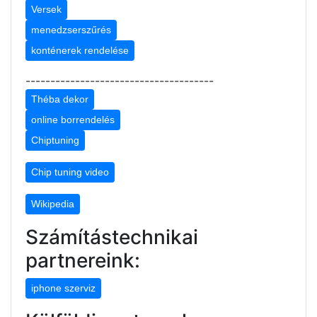
Versek
menedzserszűrés
konténerek rendelése
--------------------------------------
Théba dekor
online borrendelés
Chiptuning
Chip tuning video
Wikipedia
Számítástechnikai
partnereink:
iphone szerviz