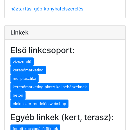
háztartási gép
konyhafelszerelés
Linkek
Első linkcsoport:
vízszerelő
keresőmarketing
mellplasztika
keresőmarketing plasztikai sebészeknek
beton
élelmiszer rendelés webshop
Egyéb linkek (kert, terasz):
fedett kocsibeálló ötletek