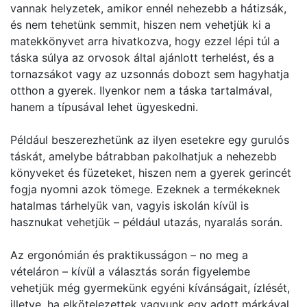
vannak helyzetek, amikor ennél nehezebb a hátizsák,
és nem tehetünk semmit, hiszen nem vehetjük ki a
matekkönyvet arra hivatkozva, hogy ezzel lépi túl a
táska súlya az orvosok által ajánlott terhelést, és a
tornazsákot vagy az uzsonnás dobozt sem hagyhatja
otthon a gyerek. Ilyenkor nem a táska tartalmával,
hanem a típusával lehet ügyeskedni.
Például beszerezhetünk az ilyen esetekre egy gurulós
táskát, amelybe bátrabban pakolhatjuk a nehezebb
könyveket és füzeteket, hiszen nem a gyerek gerincét
fogja nyomni azok tömege. Ezeknek a termékeknek
hatalmas tárhelyük van, vagyis iskolán kívül is
hasznukat vehetjük – például utazás, nyaralás során.
Az ergonómián és praktikusságon – no meg a
vételáron – kívül a választás során figyelembe
vehetjük még gyermekünk egyéni kívánságait, ízlését,
illetve, ha elkötelezettek vagyunk egy adott márkával