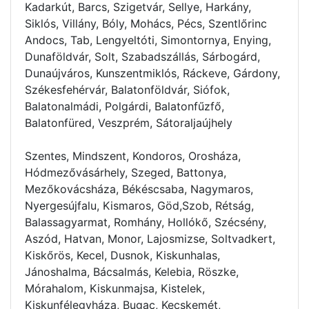
Kadarkút, Barcs, Szigetvár, Sellye, Harkány,
Siklós, Villány, Bóly, Mohács, Pécs, Szentlőrinc
Andocs, Tab, Lengyeltóti, Simontornya, Enying,
Dunaföldvár, Solt, Szabadszállás, Sárbogárd,
Dunaújváros, Kunszentmiklós, Ráckeve, Gárdony,
Székesfehérvár, Balatonföldvár, Siófok,
Balatonalmádi, Polgárdi, Balatonfűzfő,
Balatonfüred, Veszprém, Sátoraljaújhely
Szentes, Mindszent, Kondoros, Orosháza,
Hódmezővásárhely, Szeged, Battonya,
Mezőkovácsháza, Békéscsaba, Nagymaros,
Nyergesújfalu, Kismaros, Göd,Szob, Rétság,
Balassagyarmat, Romhány, Hollókő, Szécsény,
Aszód, Hatvan, Monor, Lajosmizse, Soltvadkert,
Kiskőrös, Kecel, Dusnok, Kiskunhalas,
Jánoshalma, Bácsalmás, Kelebia, Röszke,
Mórahalom, Kiskunmajsa, Kistelek,
Kiskunfélegyháza, Bugac, Kecskemét,