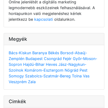
Online jelenlétét a digitális marketing
legmodernebb eszközeinek felhasználásával. A
honlapunkon való megjelenéshez kérlek
jelentkezz be
kapcsolati
oldalunkon.
Megyék
Bács-Kiskun
Baranya
Békés
Borsod-Abaúj-
Zemplén
Budapest
Csongrád
Fejér
Győr-Moson-
Sopron
Hajdú-Bihar
Heves
Jász-Nagykun-
Szolnok
Komárom-Esztergom
Nógrád
Pest
Somogy
Szabolcs-Szatmár-Bereg
Tolna
Vas
Veszprém
Zala
Cimkék