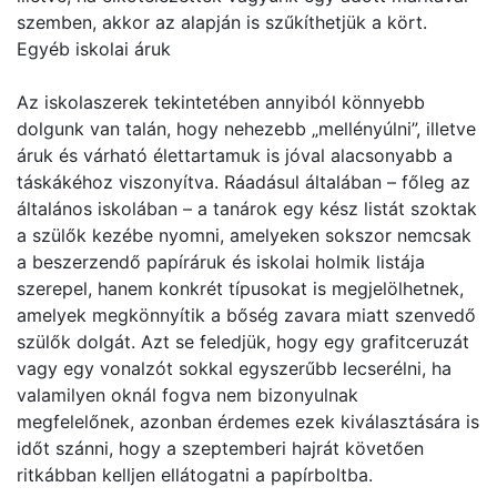
szemben, akkor az alapján is szűkíthetjük a kört.
Egyéb iskolai áruk
Az iskolaszerek tekintetében annyiból könnyebb
dolgunk van talán, hogy nehezebb „mellényúlni”, illetve
áruk és várható élettartamuk is jóval alacsonyabb a
táskákéhoz viszonyítva. Ráadásul általában – főleg az
általános iskolában – a tanárok egy kész listát szoktak
a szülők kezébe nyomni, amelyeken sokszor nemcsak
a beszerzendő papíráruk és iskolai holmik listája
szerepel, hanem konkrét típusokat is megjelölhetnek,
amelyek megkönnyítik a bőség zavara miatt szenvedő
szülők dolgát. Azt se feledjük, hogy egy grafitceruzát
vagy egy vonalzót sokkal egyszerűbb lecserélni, ha
valamilyen oknál fogva nem bizonyulnak
megfelelőnek, azonban érdemes ezek kiválasztására is
időt szánni, hogy a szeptemberi hajrát követően
ritkábban kelljen ellátogatni a papírboltba.