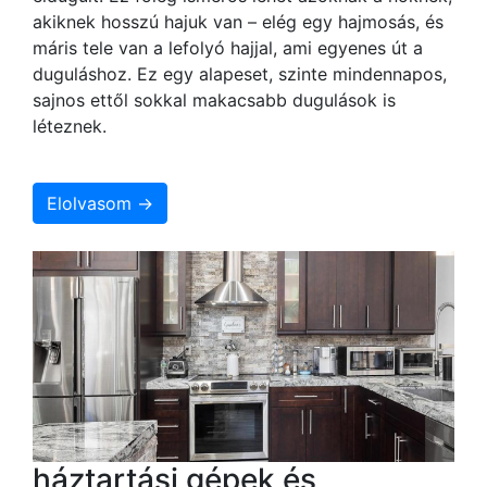
akiknek hosszú hajuk van – elég egy hajmosás, és
máris tele van a lefolyó hajjal, ami egyenes út a
duguláshoz. Ez egy alapeset, szinte mindennapos,
sajnos ettől sokkal makacsabb dugulások is
léteznek.
Elolvasom →
háztartási gépek és