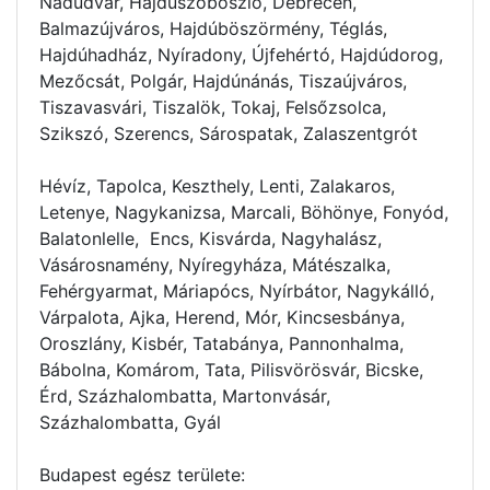
Nádudvar, Hajdúszoboszló, Debrecen,
Balmazújváros, Hajdúböszörmény, Téglás,
Hajdúhadház, Nyíradony, Újfehértó, Hajdúdorog,
Mezőcsát, Polgár, Hajdúnánás, Tiszaújváros,
Tiszavasvári, Tiszalök, Tokaj, Felsőzsolca,
Szikszó, Szerencs, Sárospatak, Zalaszentgrót
Hévíz, Tapolca, Keszthely, Lenti, Zalakaros,
Letenye, Nagykanizsa, Marcali, Böhönye, Fonyód,
Balatonlelle, Encs, Kisvárda, Nagyhalász,
Vásárosnamény, Nyíregyháza, Mátészalka,
Fehérgyarmat, Máriapócs, Nyírbátor, Nagykálló,
Várpalota, Ajka, Herend, Mór, Kincsesbánya,
Oroszlány, Kisbér, Tatabánya, Pannonhalma,
Bábolna, Komárom, Tata, Pilisvörösvár, Bicske,
Érd, Százhalombatta, Martonvásár,
Százhalombatta, Gyál
Budapest egész területe: