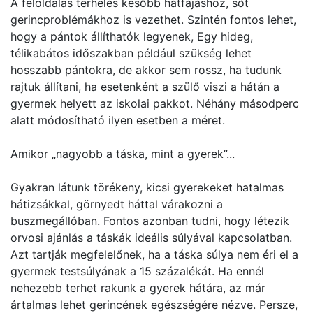
A féloldalas terhelés később hátfájáshoz, sőt
gerincproblémákhoz is vezethet. Szintén fontos lehet,
hogy a pántok állíthatók legyenek, Egy hideg,
télikabátos időszakban például szükség lehet
hosszabb pántokra, de akkor sem rossz, ha tudunk
rajtuk állítani, ha esetenként a szülő viszi a hátán a
gyermek helyett az iskolai pakkot. Néhány másodperc
alatt módosítható ilyen esetben a méret.
Amikor „nagyobb a táska, mint a gyerek”...
Gyakran látunk törékeny, kicsi gyerekeket hatalmas
hátizsákkal, görnyedt háttal várakozni a
buszmegállóban. Fontos azonban tudni, hogy létezik
orvosi ajánlás a táskák ideális súlyával kapcsolatban.
Azt tartják megfelelőnek, ha a táska súlya nem éri el a
gyermek testsúlyának a 15 százalékát. Ha ennél
nehezebb terhet rakunk a gyerek hátára, az már
ártalmas lehet gerincének egészségére nézve. Persze,