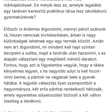
márkajelzéssel. De melyik lesz az, amelyik legalább
egy tanéven keresztül praktikus társa lesz iskoláskorú
gyermekünknek?
Először is érdemes átgondolni, mennyi pénzt szánunk
rá, hiszen nemcsak kivitelezésben, árban is nagy
különbségek lehetnek egy-egy termék között. Aztán
nem árt átgondolni, mi mindent kell napi szinten
becipelni a suliba, majd a tanórák után hazavinni, s ez
alapján választani egy megfelelő méretű darabot.
Fontos, hogy azt is figyelembe vegyük, hogy a táska
kényelmes legyen, s ha nagyobb súlyt is kell hozni-
vinni benne, a pántok ne vágjanak bele a gyerek
hátába. A legjobb választás ilyen szempontból a
hagyományos, két erős pánttal rendelkező hátizsák,
amely egyenletes súlyeloszlást biztosít a két vállon
(esetleg a derékon).