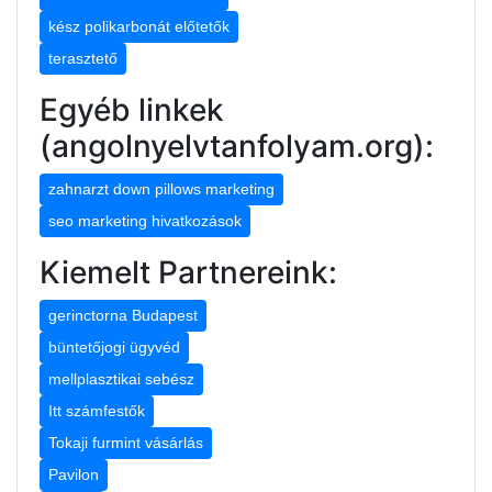
kész polikarbonát előtetők
terasztető
Egyéb linkek
(angolnyelvtanfolyam.org):
zahnarzt down pillows marketing
seo marketing hivatkozások
Kiemelt Partnereink:
gerinctorna Budapest
büntetőjogi ügyvéd
mellplasztikai sebész
Itt számfestők
Tokaji furmint vásárlás
Pavilon