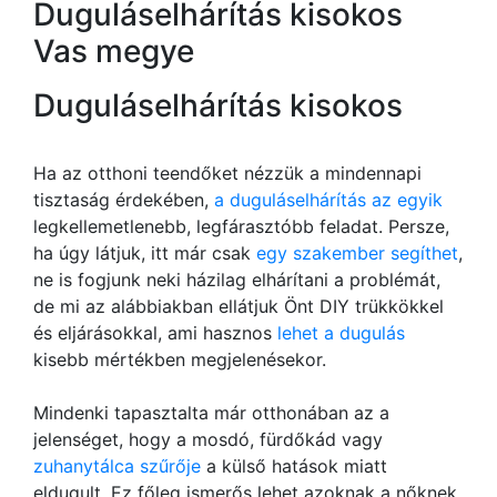
Duguláselhárítás kisokos
Vas megye
Duguláselhárítás kisokos
Ha az otthoni teendőket nézzük a mindennapi
tisztaság érdekében,
a duguláselhárítás az egyik
legkellemetlenebb, legfárasztóbb feladat. Persze,
ha úgy látjuk, itt már csak
egy szakember segíthet
,
ne is fogjunk neki házilag elhárítani a problémát,
de mi az alábbiakban ellátjuk Önt DIY trükkökkel
és eljárásokkal, ami hasznos
lehet a dugulás
kisebb mértékben megjelenésekor.
Mindenki tapasztalta már otthonában az a
jelenséget, hogy a mosdó, fürdőkád vagy
zuhanytálca szűrője
a külső hatások miatt
eldugult. Ez főleg ismerős lehet azoknak a nőknek,