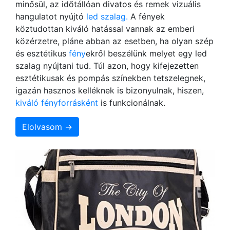
minősül, az időtállóan divatos és remek vizuális
hangulatot nyújtó
led szalag.
A fények
köztudottan kiváló hatással vannak az emberi
közérzetre, pláne abban az esetben, ha olyan szép
és esztétikus
fény
ekről beszélünk melyet egy led
szalag nyújtani tud. Túl azon, hogy kifejezetten
esztétikusak és pompás színekben tetszelegnek,
igazán hasznos kelléknek is bizonyulnak, hiszen,
kiváló fényforrásként
is funkcionálnak.
Elolvasom →