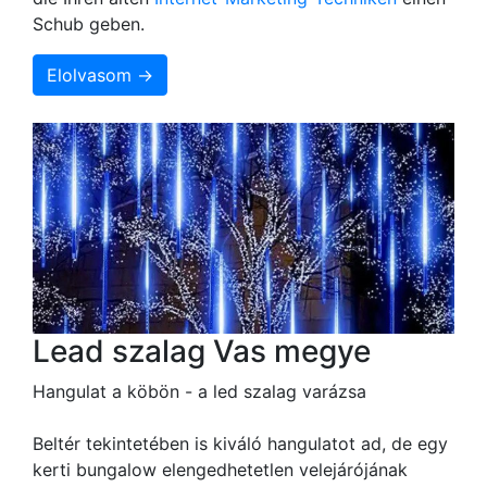
Schub geben.
Elolvasom →
Lead szalag Vas megye
Hangulat a köbön - a led szalag varázsa
Beltér tekintetében is kiváló hangulatot ad, de egy
kerti bungalow elengedhetetlen velejárójának