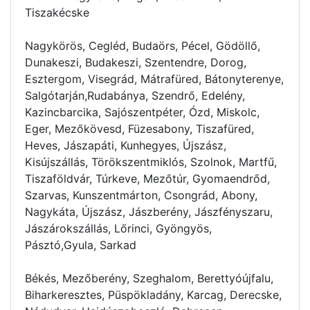
Tiszakécske
Nagykörös, Cegléd, Budaörs, Pécel, Gödöllő,
Dunakeszi, Budakeszi, Szentendre, Dorog,
Esztergom, Visegrád, Mátrafüred, Bátonyterenye,
Salgótarján,Rudabánya, Szendrő, Edelény,
Kazincbarcika, Sajószentpéter, Ózd, Miskolc,
Eger, Mezőkövesd, Füzesabony, Tiszafüred,
Heves, Jászapáti, Kunhegyes, Újszász,
Kisújszállás, Törökszentmiklós, Szolnok, Martfű,
Tiszaföldvár, Túrkeve, Mezőtúr, Gyomaendrőd,
Szarvas, Kunszentmárton, Csongrád, Abony,
Nagykáta, Újszász, Jászberény, Jászfényszaru,
Jászárokszállás, Lőrinci, Gyöngyös,
Pásztó,Gyula, Sarkad
Békés, Mezőberény, Szeghalom, Berettyóújfalu,
Biharkeresztes, Püspökladány, Karcag, Derecske,