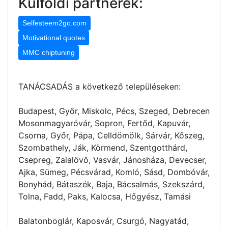
Külföldi partnerek:
Selfesteem2go.com
Motivational quotes
MMC chiptuning
TANÁCSADÁS a következő településeken:
Budapest, Győr, Miskolc, Pécs, Szeged, Debrecen
Mosonmagyaróvár, Sopron, Fertőd, Kapuvár,
Csorna, Győr, Pápa, Celldömölk, Sárvár, Kőszeg,
Szombathely, Ják, Körmend, Szentgotthárd,
Csepreg, Zalalövő, Vasvár, Jánosháza, Devecser,
Ajka, Sümeg, Pécsvárad, Komló, Sásd, Dombóvár,
Bonyhád, Bátaszék, Baja, Bácsalmás, Szekszárd,
Tolna, Fadd, Paks, Kalocsa, Hőgyész, Tamási
Balatonboglár, Kaposvár, Csurgó, Nagyatád,