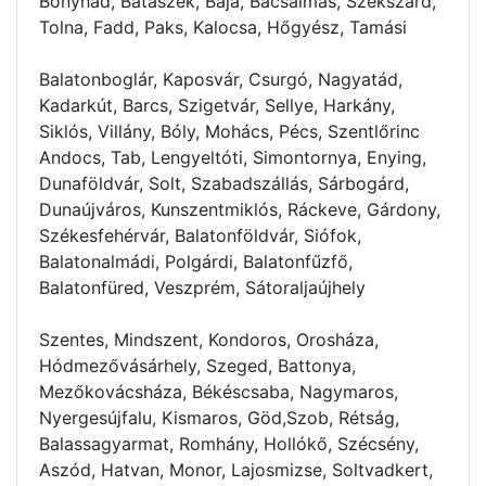
Bonyhád, Bátaszék, Baja, Bácsalmás, Szekszárd,
Tolna, Fadd, Paks, Kalocsa, Hőgyész, Tamási
Balatonboglár, Kaposvár, Csurgó, Nagyatád,
Kadarkút, Barcs, Szigetvár, Sellye, Harkány,
Siklós, Villány, Bóly, Mohács, Pécs, Szentlőrinc
Andocs, Tab, Lengyeltóti, Simontornya, Enying,
Dunaföldvár, Solt, Szabadszállás, Sárbogárd,
Dunaújváros, Kunszentmiklós, Ráckeve, Gárdony,
Székesfehérvár, Balatonföldvár, Siófok,
Balatonalmádi, Polgárdi, Balatonfűzfő,
Balatonfüred, Veszprém, Sátoraljaújhely
Szentes, Mindszent, Kondoros, Orosháza,
Hódmezővásárhely, Szeged, Battonya,
Mezőkovácsháza, Békéscsaba, Nagymaros,
Nyergesújfalu, Kismaros, Göd,Szob, Rétság,
Balassagyarmat, Romhány, Hollókő, Szécsény,
Aszód, Hatvan, Monor, Lajosmizse, Soltvadkert,