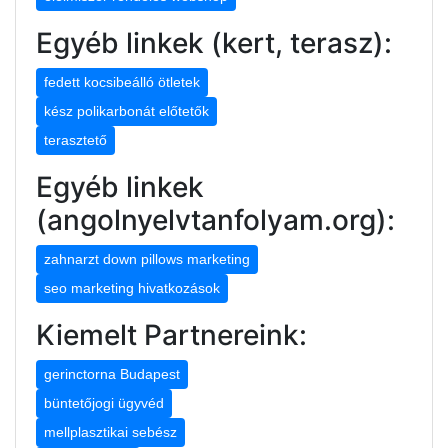
Egyéb linkek (kert, terasz):
fedett kocsibeálló ötletek
kész polikarbonát előtetők
terasztető
Egyéb linkek
(angolnyelvtanfolyam.org):
zahnarzt down pillows marketing
seo marketing hivatkozások
Kiemelt Partnereink:
gerinctorna Budapest
büntetőjogi ügyvéd
mellplasztikai sebész