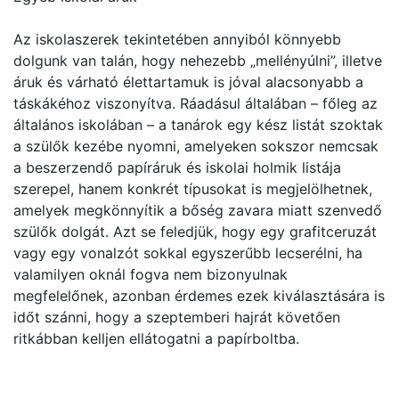
Az iskolaszerek tekintetében annyiból könnyebb
dolgunk van talán, hogy nehezebb „mellényúlni”, illetve
áruk és várható élettartamuk is jóval alacsonyabb a
táskákéhoz viszonyítva. Ráadásul általában – főleg az
általános iskolában – a tanárok egy kész listát szoktak
a szülők kezébe nyomni, amelyeken sokszor nemcsak
a beszerzendő papíráruk és iskolai holmik listája
szerepel, hanem konkrét típusokat is megjelölhetnek,
amelyek megkönnyítik a bőség zavara miatt szenvedő
szülők dolgát. Azt se feledjük, hogy egy grafitceruzát
vagy egy vonalzót sokkal egyszerűbb lecserélni, ha
valamilyen oknál fogva nem bizonyulnak
megfelelőnek, azonban érdemes ezek kiválasztására is
időt szánni, hogy a szeptemberi hajrát követően
ritkábban kelljen ellátogatni a papírboltba.