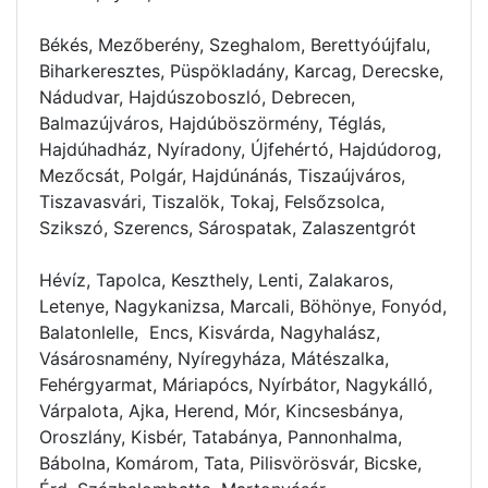
Békés, Mezőberény, Szeghalom, Berettyóújfalu,
Biharkeresztes, Püspökladány, Karcag, Derecske,
Nádudvar, Hajdúszoboszló, Debrecen,
Balmazújváros, Hajdúböszörmény, Téglás,
Hajdúhadház, Nyíradony, Újfehértó, Hajdúdorog,
Mezőcsát, Polgár, Hajdúnánás, Tiszaújváros,
Tiszavasvári, Tiszalök, Tokaj, Felsőzsolca,
Szikszó, Szerencs, Sárospatak, Zalaszentgrót
Hévíz, Tapolca, Keszthely, Lenti, Zalakaros,
Letenye, Nagykanizsa, Marcali, Böhönye, Fonyód,
Balatonlelle, Encs, Kisvárda, Nagyhalász,
Vásárosnamény, Nyíregyháza, Mátészalka,
Fehérgyarmat, Máriapócs, Nyírbátor, Nagykálló,
Várpalota, Ajka, Herend, Mór, Kincsesbánya,
Oroszlány, Kisbér, Tatabánya, Pannonhalma,
Bábolna, Komárom, Tata, Pilisvörösvár, Bicske,