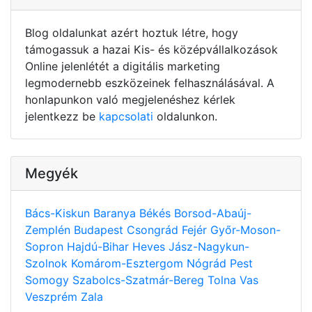
Blog oldalunkat azért hoztuk létre, hogy
támogassuk a hazai Kis- és középvállalkozások
Online jelenlétét a digitális marketing
legmodernebb eszközeinek felhasználásával. A
honlapunkon való megjelenéshez kérlek
jelentkezz be
kapcsolati
oldalunkon.
Megyék
Bács-Kiskun
Baranya
Békés
Borsod-Abaúj-
Zemplén
Budapest
Csongrád
Fejér
Győr-Moson-
Sopron
Hajdú-Bihar
Heves
Jász-Nagykun-
Szolnok
Komárom-Esztergom
Nógrád
Pest
Somogy
Szabolcs-Szatmár-Bereg
Tolna
Vas
Veszprém
Zala