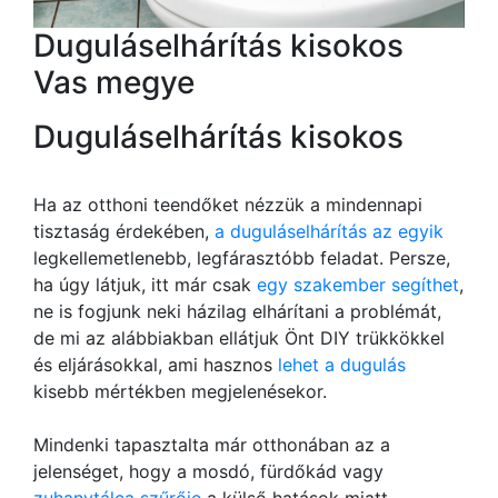
Duguláselhárítás kisokos
Vas megye
Duguláselhárítás kisokos
Ha az otthoni teendőket nézzük a mindennapi
tisztaság érdekében,
a duguláselhárítás az egyik
legkellemetlenebb, legfárasztóbb feladat. Persze,
ha úgy látjuk, itt már csak
egy szakember segíthet
,
ne is fogjunk neki házilag elhárítani a problémát,
de mi az alábbiakban ellátjuk Önt DIY trükkökkel
és eljárásokkal, ami hasznos
lehet a dugulás
kisebb mértékben megjelenésekor.
Mindenki tapasztalta már otthonában az a
jelenséget, hogy a mosdó, fürdőkád vagy
zuhanytálca szűrője
a külső hatások miatt