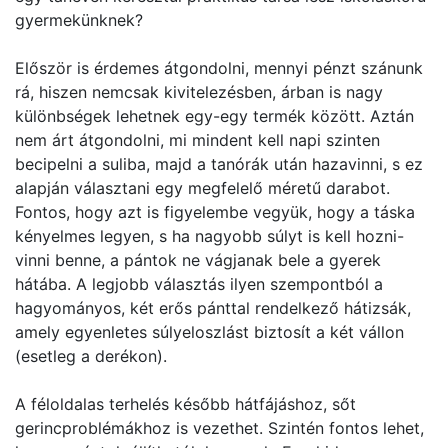
gyermekünknek?
Először is érdemes átgondolni, mennyi pénzt szánunk
rá, hiszen nemcsak kivitelezésben, árban is nagy
különbségek lehetnek egy-egy termék között. Aztán
nem árt átgondolni, mi mindent kell napi szinten
becipelni a suliba, majd a tanórák után hazavinni, s ez
alapján választani egy megfelelő méretű darabot.
Fontos, hogy azt is figyelembe vegyük, hogy a táska
kényelmes legyen, s ha nagyobb súlyt is kell hozni-
vinni benne, a pántok ne vágjanak bele a gyerek
hátába. A legjobb választás ilyen szempontból a
hagyományos, két erős pánttal rendelkező hátizsák,
amely egyenletes súlyeloszlást biztosít a két vállon
(esetleg a derékon).
A féloldalas terhelés később hátfájáshoz, sőt
gerincproblémákhoz is vezethet. Szintén fontos lehet,