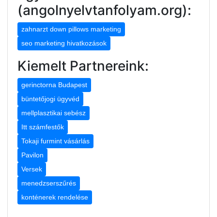
(angolnyelvtanfolyam.org):
zahnarzt down pillows marketing
seo marketing hivatkozások
Kiemelt Partnereink:
gerinctorna Budapest
büntetőjogi ügyvéd
mellplasztikai sebész
Itt számfestők
Tokaji furmint vásárlás
Pavilon
Versek
menedzserszűrés
konténerek rendelése