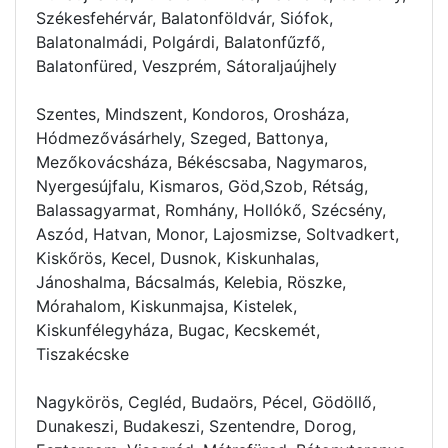
Székesfehérvár, Balatonföldvár, Siófok,
Balatonalmádi, Polgárdi, Balatonfűzfő,
Balatonfüred, Veszprém, Sátoraljaújhely
Szentes, Mindszent, Kondoros, Orosháza,
Hódmezővásárhely, Szeged, Battonya,
Mezőkovácsháza, Békéscsaba, Nagymaros,
Nyergesújfalu, Kismaros, Göd,Szob, Rétság,
Balassagyarmat, Romhány, Hollókő, Szécsény,
Aszód, Hatvan, Monor, Lajosmizse, Soltvadkert,
Kiskőrös, Kecel, Dusnok, Kiskunhalas,
Jánoshalma, Bácsalmás, Kelebia, Röszke,
Mórahalom, Kiskunmajsa, Kistelek,
Kiskunfélegyháza, Bugac, Kecskemét,
Tiszakécske
Nagykörös, Cegléd, Budaörs, Pécel, Gödöllő,
Dunakeszi, Budakeszi, Szentendre, Dorog,