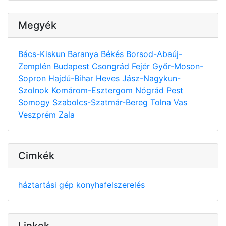
Megyék
Bács-Kiskun
Baranya
Békés
Borsod-Abaúj-
Zemplén
Budapest
Csongrád
Fejér
Győr-Moson-
Sopron
Hajdú-Bihar
Heves
Jász-Nagykun-
Szolnok
Komárom-Esztergom
Nógrád
Pest
Somogy
Szabolcs-Szatmár-Bereg
Tolna
Vas
Veszprém
Zala
Cimkék
háztartási gép
konyhafelszerelés
Linkek