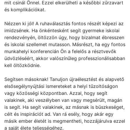
mit csinál Önnel. Ezzel elkerülheti a későbbi zűrzavart
és komplikációkat.
Nézzen ki jól! A ruhaválasztás fontos részét képezi az
imidzsének. Ha önkéntesként segít gyermeke iskolai
rendezvényén, öltözzön úgy, hogy bizalmat ébresszen
és iskolai szellemet mutasson. Másrészt, ha egy fontos
munkahelyi konferencián Ön a felelős a résztvevők
üdvözléséért, akkor valószínűleg professzionálisabban
kell öltözködnie.
Segítsen másoknak! Tanuljon újraélesztést és alapvető
elsősegélynyújtási ismereteket a helyi tűzoltóságon
vagy közösségi központban. Azzal, hogy segít
valakinek, aki veszélyben van vagy megsérült, magán
is segít. Ha segít valakinek, az másnak is büszkeséget,
célt és inspirációt ad. Van rá esély, hogy akár egy
másik ember életét is megmentheti, hozzájárulva ezzel
a saját élete teljességéhez.