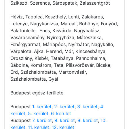
Szikszó, Szerencs, Sárospatak, Zalaszentgrót
Hévíz, Tapolca, Keszthely, Lenti, Zalakaros,
Letenye, Nagykanizsa, Marcali, Böhönye, Fonyód,
Balatonlelle, Encs, Kisvárda, Nagyhalász,
Vásárosnamény, Nyíregyháza, Mátészalka,
Fehérgyarmat, Máriapócs, Nyírbátor, Nagykálló,
Várpalota, Ajka, Herend, Mór, Kincsesbánya,
Oroszlány, Kisbér, Tatabánya, Pannonhalma,
Bábolna, Komárom, Tata, Pilisvörösvár, Bicske,
Érd, Százhalombatta, Martonvásár,
Százhalombatta, Gyál
Budapest egész területe:
Budapest
1. kerület
,
2. kerület
,
3. kerület
,
4.
kerület
,
5. kerület
,
6. kerület
Budapest
7. kerület
,
8. kerület
,
9. kerület
,
10.
kerület
,
11. kerület
,
12. kerület