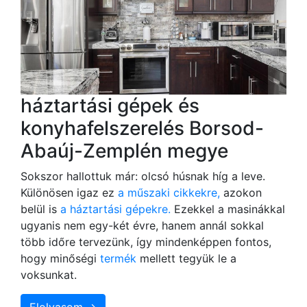
háztartási gépek és
konyhafelszerelés Borsod-
Abaúj-Zemplén megye
Sokszor hallottuk már: olcsó húsnak híg a leve.
Különösen igaz ez
a műszaki cikkekre,
azokon
belül is
a háztartási gépekre.
Ezekkel a masinákkal
ugyanis nem egy-két évre, hanem annál sokkal
több időre tervezünk, így mindenképpen fontos,
hogy minőségi
termék
mellett tegyük le a
voksunkat.
Elolvasom →