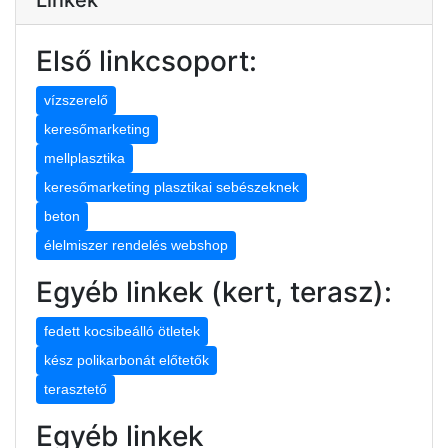
Első linkcsoport:
vízszerelő
keresőmarketing
mellplasztika
keresőmarketing plasztikai sebészeknek
beton
élelmiszer rendelés webshop
Egyéb linkek (kert, terasz):
fedett kocsibeálló ötletek
kész polikarbonát előtetők
terasztető
Egyéb linkek