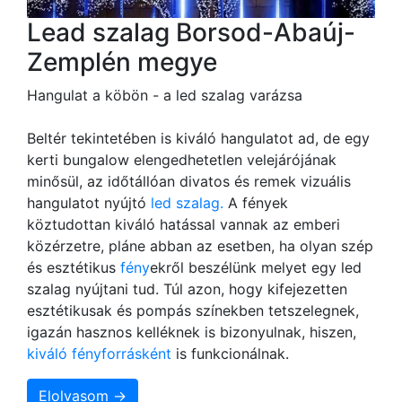
Lead szalag Borsod-Abaúj-
Zemplén megye
Hangulat a köbön - a led szalag varázsa
Beltér tekintetében is kiváló hangulatot ad, de egy
kerti bungalow elengedhetetlen velejárójának
minősül, az időtállóan divatos és remek vizuális
hangulatot nyújtó
led szalag.
A fények
köztudottan kiváló hatással vannak az emberi
közérzetre, pláne abban az esetben, ha olyan szép
és esztétikus
fény
ekről beszélünk melyet egy led
szalag nyújtani tud. Túl azon, hogy kifejezetten
esztétikusak és pompás színekben tetszelegnek,
igazán hasznos kelléknek is bizonyulnak, hiszen,
kiváló fényforrásként
is funkcionálnak.
Elolvasom →