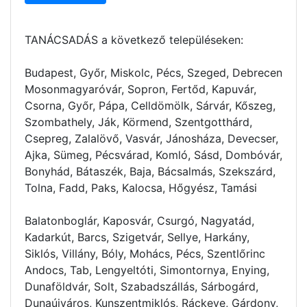
TANÁCSADÁS a következő településeken:
Budapest, Győr, Miskolc, Pécs, Szeged, Debrecen
Mosonmagyaróvár, Sopron, Fertőd, Kapuvár,
Csorna, Győr, Pápa, Celldömölk, Sárvár, Kőszeg,
Szombathely, Ják, Körmend, Szentgotthárd,
Csepreg, Zalalövő, Vasvár, Jánosháza, Devecser,
Ajka, Sümeg, Pécsvárad, Komló, Sásd, Dombóvár,
Bonyhád, Bátaszék, Baja, Bácsalmás, Szekszárd,
Tolna, Fadd, Paks, Kalocsa, Hőgyész, Tamási
Balatonboglár, Kaposvár, Csurgó, Nagyatád,
Kadarkút, Barcs, Szigetvár, Sellye, Harkány,
Siklós, Villány, Bóly, Mohács, Pécs, Szentlőrinc
Andocs, Tab, Lengyeltóti, Simontornya, Enying,
Dunaföldvár, Solt, Szabadszállás, Sárbogárd,
Dunaújváros, Kunszentmiklós, Ráckeve, Gárdony,