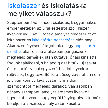
Iskolaszer
és iskolatáska –
melyiket válasszuk?
Szeptember 1-je minden családos, kisgyermekes
ember életében az újrakezdésről szól, hiszen
ilyenkor indul az új tanév, amelyet rendszerint az
iskolaszer és
iskolatáska beszerzése
előz meg.
Akár személyesen látogatunk el egy
papír-írószer
üzletbe
, akár online áruházban böngészünk
megfelelő termékek után kutatva, óriási kínálattal
fogunk találkozni, s ha addig azt hittük, új táskát
és tolltartót venni egyszerű feladat, ilyenkor
rájövünk, hogy tévedtünk, a bőség zavarában nem
is olyan könnyű kiválasztani a minden
szempontból megfelelő darabot. Van azonban
néhány szempont, amelyet érdemes ilyenkor
figyelembe venni, hogy végül tényleg olyan termék
kerüljön a kosárba, amely aztán később