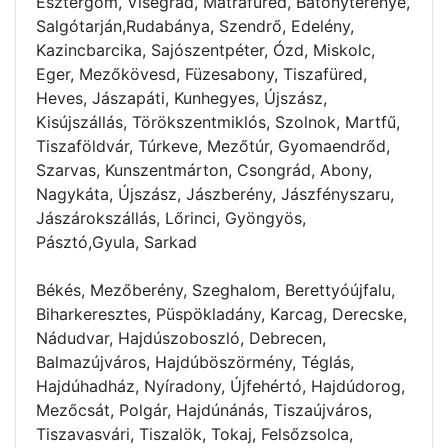
Esztergom, Visegrád, Mátrafüred, Bátonyterenye,
Salgótarján,Rudabánya, Szendrő, Edelény,
Kazincbarcika, Sajószentpéter, Ózd, Miskolc,
Eger, Mezőkövesd, Füzesabony, Tiszafüred,
Heves, Jászapáti, Kunhegyes, Újszász,
Kisújszállás, Törökszentmiklós, Szolnok, Martfű,
Tiszaföldvár, Túrkeve, Mezőtúr, Gyomaendrőd,
Szarvas, Kunszentmárton, Csongrád, Abony,
Nagykáta, Újszász, Jászberény, Jászfényszaru,
Jászárokszállás, Lőrinci, Gyöngyös,
Pásztó,Gyula, Sarkad
Békés, Mezőberény, Szeghalom, Berettyóújfalu,
Biharkeresztes, Püspökladány, Karcag, Derecske,
Nádudvar, Hajdúszoboszló, Debrecen,
Balmazújváros, Hajdúböszörmény, Téglás,
Hajdúhadház, Nyíradony, Újfehértó, Hajdúdorog,
Mezőcsát, Polgár, Hajdúnánás, Tiszaújváros,
Tiszavasvári, Tiszalök, Tokaj, Felsőzsolca,