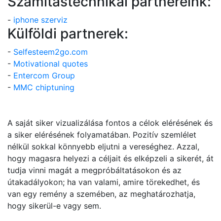
Számítástechnikai partnereink:
-
iphone szerviz
Külföldi partnerek:
-
Selfesteem2go.com
-
Motivational quotes
-
Entercom Group
-
MMC chiptuning
A saját siker vizualizálása fontos a célok elérésének és
a siker elérésének folyamatában. Pozitív szemlélet
nélkül sokkal könnyebb eljutni a vereséghez. Azzal,
hogy magasra helyezi a céljait és elképzeli a sikerét, át
tudja vinni magát a megpróbáltatásokon és az
útakadályokon; ha van valami, amire törekedhet, és
van egy remény a szemében, az meghatározhatja,
hogy sikerül-e vagy sem.