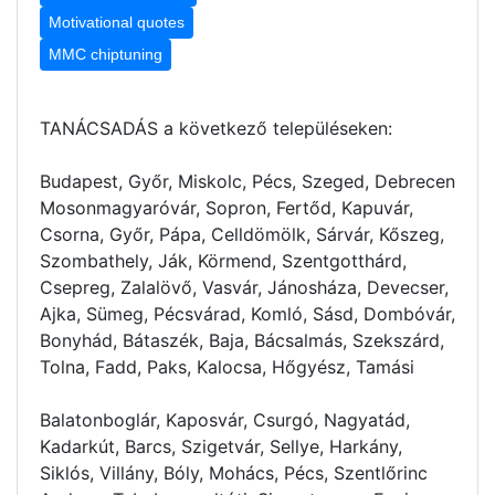
Motivational quotes
MMC chiptuning
TANÁCSADÁS a következő településeken:
Budapest, Győr, Miskolc, Pécs, Szeged, Debrecen
Mosonmagyaróvár, Sopron, Fertőd, Kapuvár,
Csorna, Győr, Pápa, Celldömölk, Sárvár, Kőszeg,
Szombathely, Ják, Körmend, Szentgotthárd,
Csepreg, Zalalövő, Vasvár, Jánosháza, Devecser,
Ajka, Sümeg, Pécsvárad, Komló, Sásd, Dombóvár,
Bonyhád, Bátaszék, Baja, Bácsalmás, Szekszárd,
Tolna, Fadd, Paks, Kalocsa, Hőgyész, Tamási
Balatonboglár, Kaposvár, Csurgó, Nagyatád,
Kadarkút, Barcs, Szigetvár, Sellye, Harkány,
Siklós, Villány, Bóly, Mohács, Pécs, Szentlőrinc