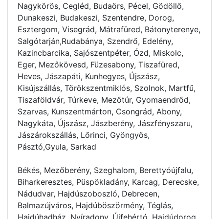
Nagykörös, Cegléd, Budaörs, Pécel, Gödöllő,
Dunakeszi, Budakeszi, Szentendre, Dorog,
Esztergom, Visegrád, Mátrafüred, Bátonyterenye,
Salgótarján,Rudabánya, Szendrő, Edelény,
Kazincbarcika, Sajószentpéter, Ózd, Miskolc,
Eger, Mezőkövesd, Füzesabony, Tiszafüred,
Heves, Jászapáti, Kunhegyes, Újszász,
Kisújszállás, Törökszentmiklós, Szolnok, Martfű,
Tiszaföldvár, Túrkeve, Mezőtúr, Gyomaendrőd,
Szarvas, Kunszentmárton, Csongrád, Abony,
Nagykáta, Újszász, Jászberény, Jászfényszaru,
Jászárokszállás, Lőrinci, Gyöngyös,
Pásztó,Gyula, Sarkad
Békés, Mezőberény, Szeghalom, Berettyóújfalu,
Biharkeresztes, Püspökladány, Karcag, Derecske,
Nádudvar, Hajdúszoboszló, Debrecen,
Balmazújváros, Hajdúböszörmény, Téglás,
Hajdúhadház, Nyíradony, Újfehértó, Hajdúdorog,