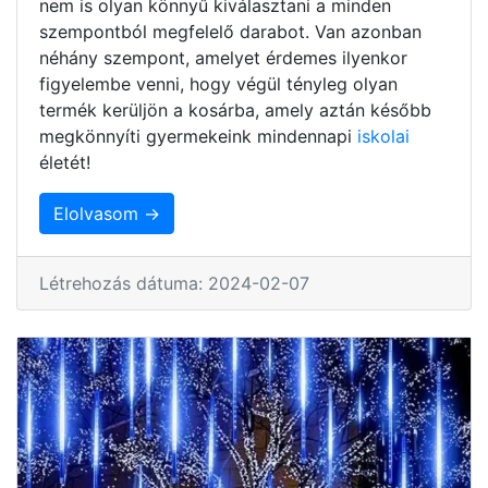
nem is olyan könnyű kiválasztani a minden
szempontból megfelelő darabot. Van azonban
néhány szempont, amelyet érdemes ilyenkor
figyelembe venni, hogy végül tényleg olyan
termék kerüljön a kosárba, amely aztán később
megkönnyíti gyermekeink mindennapi
iskolai
életét!
Elolvasom →
Létrehozás dátuma: 2024-02-07