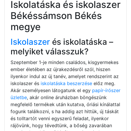
Iskolatáska és iskolaszer
Békéssámson Békés
megye
Iskolaszer
és iskolatáska –
melyiket válasszuk?
Szeptember 1-je minden családos, kisgyermekes
ember életében az újrakezdésről szól, hiszen
ilyenkor indul az új tanév, amelyet rendszerint az
iskolaszer és
iskolatáska beszerzése
előz meg.
Akár személyesen látogatunk el egy
papír-írószer
üzletbe
, akár online áruházban böngészünk
megfelelő termékek után kutatva, óriási kínálattal
fogunk találkozni, s ha addig azt hittük, új táskát
és tolltartót venni egyszerű feladat, ilyenkor
rájövünk, hogy tévedtünk, a bőség zavarában