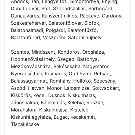
Andocs, Tab, Lengyeltóti, Simontornya, Enying,
Dunaföldvár, Solt, Szabadszállás, Sárbogárd,
Dunaújváros, Kunszentmiklós, Ráckeve, Gárdony,
Székesfehérvár, Balatonföldvár, Siófok,
Balatonalmádi, Polgárdi, Balatonfűzfő,
Balatonfüred, Veszprém, Sátoraljaújhely
Szentes, Mindszent, Kondoros, Orosháza,
Hódmezővásárhely, Szeged, Battonya,
Mezőkovácsháza, Békéscsaba, Nagymaros,
Nyergesújfalu, Kismaros, Göd,Szob, Rétság,
Balassagyarmat, Romhány, Hollókő, Szécsény,
Aszód, Hatvan, Monor, Lajosmizse, Soltvadkert,
Kiskőrös, Kecel, Dusnok, Kiskunhalas,
Jánoshalma, Bácsalmás, Kelebia, Röszke,
Mórahalom, Kiskunmajsa, Kistelek,
Kiskunfélegyháza, Bugac, Kecskemét,
Tiszakécske