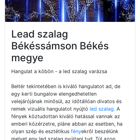
Lead szalag
Békéssámson Békés
megye
Hangulat a köbön - a led szalag varázsa
Beltér tekintetében is kiváló hangulatot ad, de
egy kerti bungalow elengedhetetlen
velejárójának minősül, az időtállóan divatos és
remek vizuális hangulatot nyújtó
led szalag.
A
fények köztudottan kiváló hatással vannak az
emberi közérzetre, pláne abban az esetben, ha
olyan szép és esztétikus
fény
ekről beszélünk
melyet egy led szalag nyújtani tud. Túl azon,