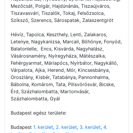
Mezőcsát, Polgár, Hajdúnánás, Tiszaújváros,
Tiszavasvári, Tiszalök, Tokaj, Felsőzsolca,
Szikszó, Szerencs, Sárospatak, Zalaszentgrót
Hévíz, Tapolca, Keszthely, Lenti, Zalakaros,
Letenye, Nagykanizsa, Marcali, Böhönye, Fonyód,
Balatonlelle, Encs, Kisvárda, Nagyhalász,
Vásárosnamény, Nyíregyháza, Mátészalka,
Fehérgyarmat, Máriapócs, Nyírbátor, Nagykálló,
Várpalota, Ajka, Herend, Mór, Kincsesbánya,
Oroszlány, Kisbér, Tatabánya, Pannonhalma,
Bábolna, Komárom, Tata, Pilisvörösvár, Bicske,
Érd, Százhalombatta, Martonvásár,
Százhalombatta, Gyál
Budapest egész területe:
Budapest
1. kerület
,
2. kerület
,
3. kerület
,
4.