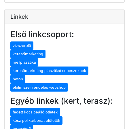
Linkek
Első linkcsoport:
vízszerelő
keresőmarketing
mellplasztika
keresőmarketing plasztikai sebészeknek
beton
élelmiszer rendelés webshop
Egyéb linkek (kert, terasz):
fedett kocsibeálló ötletek
kész polikarbonát előtetők
terasztető