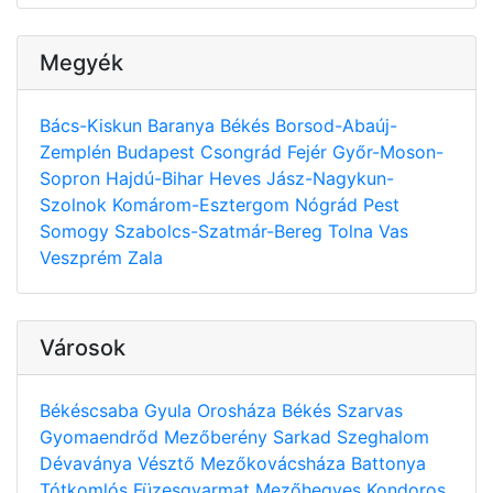
Megyék
Bács-Kiskun
Baranya
Békés
Borsod-Abaúj-
Zemplén
Budapest
Csongrád
Fejér
Győr-Moson-
Sopron
Hajdú-Bihar
Heves
Jász-Nagykun-
Szolnok
Komárom-Esztergom
Nógrád
Pest
Somogy
Szabolcs-Szatmár-Bereg
Tolna
Vas
Veszprém
Zala
Városok
Békéscsaba
Gyula
Orosháza
Békés
Szarvas
Gyomaendrőd
Mezőberény
Sarkad
Szeghalom
Dévaványa
Vésztő
Mezőkovácsháza
Battonya
Tótkomlós
Füzesgyarmat
Mezőhegyes
Kondoros