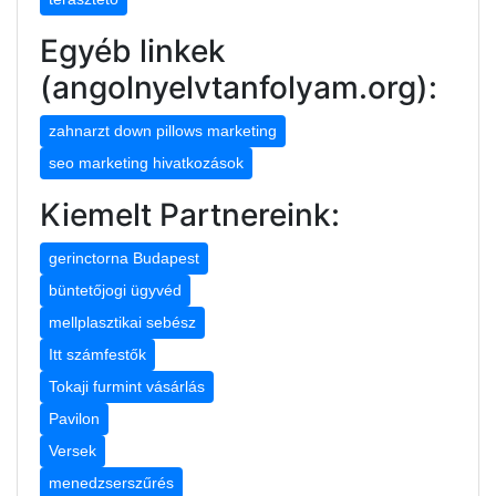
Egyéb linkek
(angolnyelvtanfolyam.org):
zahnarzt down pillows marketing
seo marketing hivatkozások
Kiemelt Partnereink:
gerinctorna Budapest
büntetőjogi ügyvéd
mellplasztikai sebész
Itt számfestők
Tokaji furmint vásárlás
Pavilon
Versek
menedzserszűrés