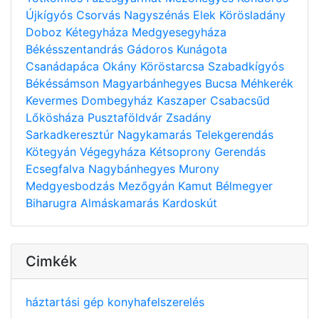
Újkígyós
Csorvás
Nagyszénás
Elek
Körösladány
Doboz
Kétegyháza
Medgyesegyháza
Békésszentandrás
Gádoros
Kunágota
Csanádapáca
Okány
Köröstarcsa
Szabadkígyós
Békéssámson
Magyarbánhegyes
Bucsa
Méhkerék
Kevermes
Dombegyház
Kaszaper
Csabacsűd
Lőkösháza
Pusztaföldvár
Zsadány
Sarkadkeresztúr
Nagykamarás
Telekgerendás
Kötegyán
Végegyháza
Kétsoprony
Gerendás
Ecsegfalva
Nagybánhegyes
Murony
Medgyesbodzás
Mezőgyán
Kamut
Bélmegyer
Biharugra
Almáskamarás
Kardoskút
Cimkék
háztartási gép
konyhafelszerelés