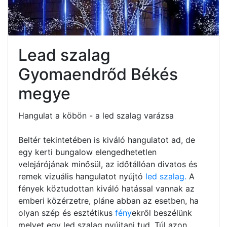
Lead szalag
Gyomaendrőd Békés
megye
Hangulat a köbön - a led szalag varázsa
Beltér tekintetében is kiváló hangulatot ad, de
egy kerti bungalow elengedhetetlen
velejárójának minősül, az időtállóan divatos és
remek vizuális hangulatot nyújtó
led szalag.
A
fények köztudottan kiváló hatással vannak az
emberi közérzetre, pláne abban az esetben, ha
olyan szép és esztétikus
fény
ekről beszélünk
melyet egy led szalag nyújtani tud. Túl azon,