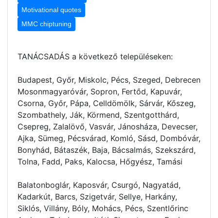
Motivational quotes
MMC chiptuning
TANÁCSADÁS a következő településeken:
Budapest, Győr, Miskolc, Pécs, Szeged, Debrecen
Mosonmagyaróvár, Sopron, Fertőd, Kapuvár,
Csorna, Győr, Pápa, Celldömölk, Sárvár, Kőszeg,
Szombathely, Ják, Körmend, Szentgotthárd,
Csepreg, Zalalövő, Vasvár, Jánosháza, Devecser,
Ajka, Sümeg, Pécsvárad, Komló, Sásd, Dombóvár,
Bonyhád, Bátaszék, Baja, Bácsalmás, Szekszárd,
Tolna, Fadd, Paks, Kalocsa, Hőgyész, Tamási
Balatonboglár, Kaposvár, Csurgó, Nagyatád,
Kadarkút, Barcs, Szigetvár, Sellye, Harkány,
Siklós, Villány, Bóly, Mohács, Pécs, Szentlőrinc