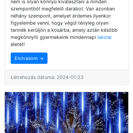
nem is olyan könnyű kiválasztani a minden
szempontból megfelelő darabot. Van azonban
néhány szempont, amelyet érdemes ilyenkor
figyelembe venni, hogy végül tényleg olyan
termék kerüljön a kosárba, amely aztán később
megkönnyíti gyermekeink mindennapi
iskolai
életét!
Elolvasom →
Létrehozás dátuma: 2024-01-23