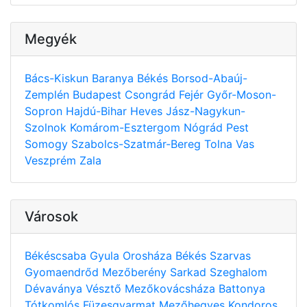
Megyék
Bács-Kiskun
Baranya
Békés
Borsod-Abaúj-
Zemplén
Budapest
Csongrád
Fejér
Győr-Moson-
Sopron
Hajdú-Bihar
Heves
Jász-Nagykun-
Szolnok
Komárom-Esztergom
Nógrád
Pest
Somogy
Szabolcs-Szatmár-Bereg
Tolna
Vas
Veszprém
Zala
Városok
Békéscsaba
Gyula
Orosháza
Békés
Szarvas
Gyomaendrőd
Mezőberény
Sarkad
Szeghalom
Dévaványa
Vésztő
Mezőkovácsháza
Battonya
Tótkomlós
Füzesgyarmat
Mezőhegyes
Kondoros