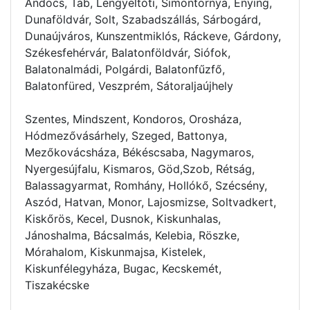
Andocs, Tab, Lengyeltóti, Simontornya, Enying,
Dunaföldvár, Solt, Szabadszállás, Sárbogárd,
Dunaújváros, Kunszentmiklós, Ráckeve, Gárdony,
Székesfehérvár, Balatonföldvár, Siófok,
Balatonalmádi, Polgárdi, Balatonfűzfő,
Balatonfüred, Veszprém, Sátoraljaújhely
Szentes, Mindszent, Kondoros, Orosháza,
Hódmezővásárhely, Szeged, Battonya,
Mezőkovácsháza, Békéscsaba, Nagymaros,
Nyergesújfalu, Kismaros, Göd,Szob, Rétság,
Balassagyarmat, Romhány, Hollókő, Szécsény,
Aszód, Hatvan, Monor, Lajosmizse, Soltvadkert,
Kiskőrös, Kecel, Dusnok, Kiskunhalas,
Jánoshalma, Bácsalmás, Kelebia, Röszke,
Mórahalom, Kiskunmajsa, Kistelek,
Kiskunfélegyháza, Bugac, Kecskemét,
Tiszakécske