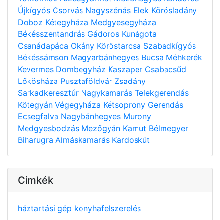
Újkígyós
Csorvás
Nagyszénás
Elek
Körösladány
Doboz
Kétegyháza
Medgyesegyháza
Békésszentandrás
Gádoros
Kunágota
Csanádapáca
Okány
Köröstarcsa
Szabadkígyós
Békéssámson
Magyarbánhegyes
Bucsa
Méhkerék
Kevermes
Dombegyház
Kaszaper
Csabacsűd
Lőkösháza
Pusztaföldvár
Zsadány
Sarkadkeresztúr
Nagykamarás
Telekgerendás
Kötegyán
Végegyháza
Kétsoprony
Gerendás
Ecsegfalva
Nagybánhegyes
Murony
Medgyesbodzás
Mezőgyán
Kamut
Bélmegyer
Biharugra
Almáskamarás
Kardoskút
Cimkék
háztartási gép
konyhafelszerelés