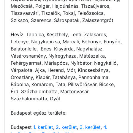
Mezőcsát, Polgár, Hajdúnánás, Tiszaújváros,
Tiszavasvári, Tiszalök, Tokaj, Felsőzsolca,
Szikszó, Szerencs, Sárospatak, Zalaszentgrót
Hévíz, Tapolca, Keszthely, Lenti, Zalakaros,
Letenye, Nagykanizsa, Marcali, Böhönye, Fonyód,
Balatonlelle, Encs, Kisvárda, Nagyhalász,
Vásárosnamény, Nyíregyháza, Mátészalka,
Fehérgyarmat, Máriapócs, Nyírbátor, Nagykálló,
Várpalota, Ajka, Herend, Mór, Kincsesbánya,
Oroszlány, Kisbér, Tatabánya, Pannonhalma,
Bábolna, Komárom, Tata, Pilisvörösvár, Bicske,
Érd, Százhalombatta, Martonvásár,
Százhalombatta, Gyál
Budapest egész területe:
Budapest
1. kerület
,
2. kerület
,
3. kerület
,
4.