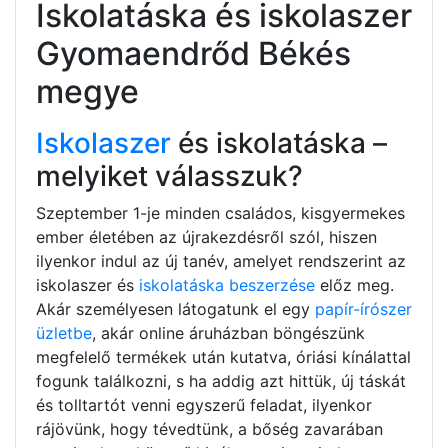
Iskolatáska és iskolaszer
Gyomaendrőd Békés
megye
Iskolaszer
és iskolatáska –
melyiket válasszuk?
Szeptember 1-je minden családos, kisgyermekes
ember életében az újrakezdésről szól, hiszen
ilyenkor indul az új tanév, amelyet rendszerint az
iskolaszer és
iskolatáska beszerzése
előz meg.
Akár személyesen látogatunk el egy
papír-írószer
üzletbe
, akár online áruházban böngészünk
megfelelő termékek után kutatva, óriási kínálattal
fogunk találkozni, s ha addig azt hittük, új táskát
és tolltartót venni egyszerű feladat, ilyenkor
rájövünk, hogy tévedtünk, a bőség zavarában