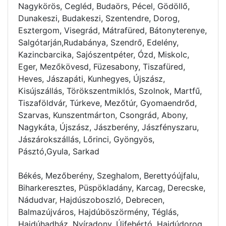
Nagykörös, Cegléd, Budaörs, Pécel, Gödöllő,
Dunakeszi, Budakeszi, Szentendre, Dorog,
Esztergom, Visegrád, Mátrafüred, Bátonyterenye,
Salgótarján,Rudabánya, Szendrő, Edelény,
Kazincbarcika, Sajószentpéter, Ózd, Miskolc,
Eger, Mezőkövesd, Füzesabony, Tiszafüred,
Heves, Jászapáti, Kunhegyes, Újszász,
Kisújszállás, Törökszentmiklós, Szolnok, Martfű,
Tiszaföldvár, Túrkeve, Mezőtúr, Gyomaendrőd,
Szarvas, Kunszentmárton, Csongrád, Abony,
Nagykáta, Újszász, Jászberény, Jászfényszaru,
Jászárokszállás, Lőrinci, Gyöngyös,
Pásztó,Gyula, Sarkad
Békés, Mezőberény, Szeghalom, Berettyóújfalu,
Biharkeresztes, Püspökladány, Karcag, Derecske,
Nádudvar, Hajdúszoboszló, Debrecen,
Balmazújváros, Hajdúböszörmény, Téglás,
Hajdúhadház, Nyíradony, Újfehértó, Hajdúdorog,