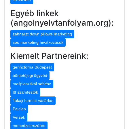
Egyéb linkek
(angolnyelvtanfolyam.org):
zahnarzt down pillows marketing
seo marketing hivatkozások
Kiemelt Partnereink:
gerinctorna Budapest
büntetőjogi ügyvéd
mellplasztikai sebész
Itt számfestők
Tokaji furmint vásárlás
Pavilon
Versek
menedzserszűrés