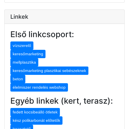
Linkek
Első linkcsoport:
vízszerelő
keresőmarketing
mellplasztika
keresőmarketing plasztikai sebészeknek
beton
élelmiszer rendelés webshop
Egyéb linkek (kert, terasz):
fedett kocsibeálló ötletek
kész polikarbonát előtetők
terasztető