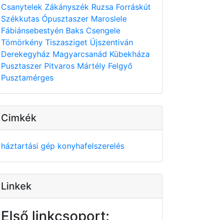
Csanytelek
Zákányszék
Ruzsa
Forráskút
Székkutas
Ópusztaszer
Maroslele
Fábiánsebestyén
Baks
Csengele
Tömörkény
Tiszasziget
Újszentiván
Derekegyház
Magyarcsanád
Kübekháza
Pusztaszer
Pitvaros
Mártély
Felgyő
Pusztamérges
Cimkék
háztartási gép
konyhafelszerelés
Linkek
Első linkcsoport: