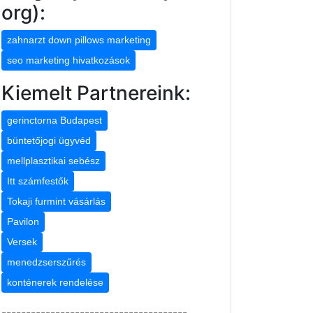
org):
zahnarzt down pillows marketing
seo marketing hivatkozások
Kiemelt Partnereink:
gerinctorna Budapest
büntetőjogi ügyvéd
mellplasztikai sebész
Itt számfestők
Tokaji furmint vásárlás
Pavilon
Versek
menedzserszűrés
konténerek rendelése
--------------------------------------