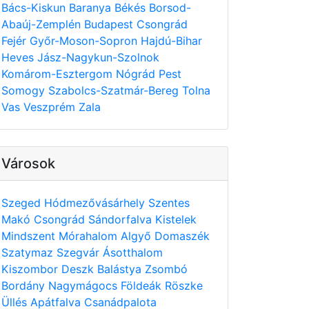
Bács-Kiskun
Baranya
Békés
Borsod-
Abaúj-Zemplén
Budapest
Csongrád
Fejér
Győr-Moson-Sopron
Hajdú-Bihar
Heves
Jász-Nagykun-Szolnok
Komárom-Esztergom
Nógrád
Pest
Somogy
Szabolcs-Szatmár-Bereg
Tolna
Vas
Veszprém
Zala
Városok
Szeged
Hódmezővásárhely
Szentes
Makó
Csongrád
Sándorfalva
Kistelek
Mindszent
Mórahalom
Algyő
Domaszék
Szatymaz
Szegvár
Ásotthalom
Kiszombor
Deszk
Balástya
Zsombó
Bordány
Nagymágocs
Földeák
Röszke
Üllés
Apátfalva
Csanádpalota