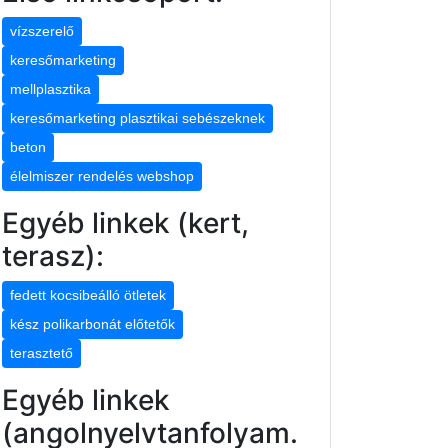
vízszerelő
keresőmarketing
mellplasztika
keresőmarketing plasztikai sebészeknek
beton
élelmiszer rendelés webshop
Egyéb linkek (kert,
terasz):
fedett kocsibeálló ötletek
kész polikarbonát előtetők
terasztető
Egyéb linkek
(angolnyelvtanfolyam.