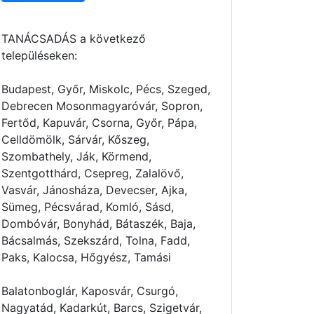
TANÁCSADÁS a következő
településeken:
Budapest, Győr, Miskolc, Pécs, Szeged,
Debrecen Mosonmagyaróvár, Sopron,
Fertőd, Kapuvár, Csorna, Győr, Pápa,
Celldömölk, Sárvár, Kőszeg,
Szombathely, Ják, Körmend,
Szentgotthárd, Csepreg, Zalalövő,
Vasvár, Jánosháza, Devecser, Ajka,
Sümeg, Pécsvárad, Komló, Sásd,
Dombóvár, Bonyhád, Bátaszék, Baja,
Bácsalmás, Szekszárd, Tolna, Fadd,
Paks, Kalocsa, Hőgyész, Tamási
Balatonboglár, Kaposvár, Csurgó,
Nagyatád, Kadarkút, Barcs, Szigetvár,