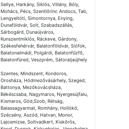
Sellye, Harkány, Siklós, Villány, Bóly,
Mohács, Pécs, Szentlőrinc Andocs, Tab,
Lengyeltóti, Simontornya, Enying,
Dunaföldvár, Solt, Szabadszállás,
Sárbogárd, Dunaújváros,
Kunszentmiklós, Ráckeve, Gárdony,
Székesfehérvár, Balatonföldvár, Siófok,
Balatonalmádi, Polgárdi, Balatonfűzfő,
Balatonfüred, Veszprém, Sátoraljaújhely
Szentes, Mindszent, Kondoros,
Orosháza, Hódmezővásárhely, Szeged,
Battonya, Mezőkovácsháza,
Békéscsaba, Nagymaros, Nyergesújfalu,
Kismaros, Göd,Szob, Rétság,
Balassagyarmat, Romhány, Hollókő,
Szécsény, Aszód, Hatvan, Monor,
Lajosmizse, Soltvadkert, Kiskőrös,
Kecel, Dusnok, Kiskunhalas, Jánoshalma,