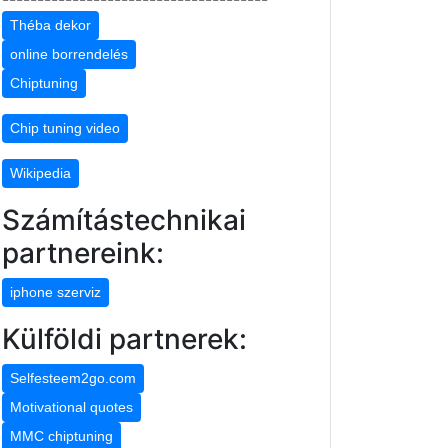
Théba dekor
online borrendelés
Chiptuning
Chip tuning video
Wikipedia
Számítástechnikai
partnereink:
iphone szerviz
Külföldi partnerek:
Selfesteem2go.com
Motivational quotes
MMC chiptuning