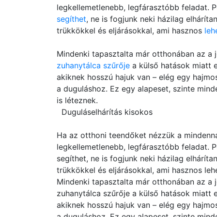
legkellemetlenebb, legfárasztóbb feladat. P
segíthet
, ne is fogjunk neki házilag elhárít
trükkökkel és eljárásokkal, ami hasznos
leh
Mindenki tapasztalta már otthonában az a 
zuhanytálca szűrője
a külső hatások miatt e
akiknek hosszú hajuk van – elég egy hajmosá
a duguláshoz. Ez egy alapeset, szinte min
is léteznek.
Duguláselhárítás kisokos
Ha az otthoni teendőket nézzük a mindennap
legkellemetlenebb, legfárasztóbb feladat. P
segíthet, ne is fogjunk neki házilag elhárít
trükkökkel és eljárásokkal, ami hasznos l
Mindenki tapasztalta már otthonában az a 
zuhanytálca szűrője a külső hatások miatt 
akiknek hosszú hajuk van – elég egy hajmosá
a duguláshoz. Ez egy alapeset, szinte min