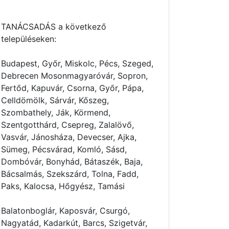
TANÁCSADÁS a következő
településeken:
Budapest, Győr, Miskolc, Pécs, Szeged,
Debrecen Mosonmagyaróvár, Sopron,
Fertőd, Kapuvár, Csorna, Győr, Pápa,
Celldömölk, Sárvár, Kőszeg,
Szombathely, Ják, Körmend,
Szentgotthárd, Csepreg, Zalalövő,
Vasvár, Jánosháza, Devecser, Ajka,
Sümeg, Pécsvárad, Komló, Sásd,
Dombóvár, Bonyhád, Bátaszék, Baja,
Bácsalmás, Szekszárd, Tolna, Fadd,
Paks, Kalocsa, Hőgyész, Tamási
Balatonboglár, Kaposvár, Csurgó,
Nagyatád, Kadarkút, Barcs, Szigetvár,