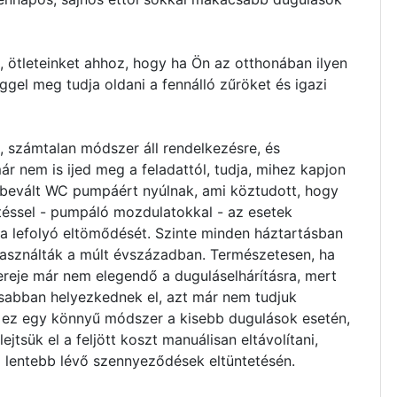
ket, ötleteinket ahhoz, hogy ha Ön az otthonában ilyen
ggel meg tudja oldani a fennálló zűröket és igazi
 számtalan módszer áll rendelkezésre, és
ár nem is ijed meg a feladattól, tudja, mihez kapjon
l bevált WC pumpáért nyúlnak, ami köztudott, hogy
jtéssel - pumpáló mozdulatokkal - az esetek
 a lefolyó eltömődését. Szinte minden háztartásban
asználták a múlt évszázadban. Természetesen, ha
ereje már nem elegendő a duguláselhárításra, mert
abban helyezkednek el, azt már nem tudjuk
t ez egy könnyű módszer a kisebb dugulások esetén,
tsük el a feljött koszt manuálisan eltávolítani,
lentebb lévő szennyeződések eltüntetésén.