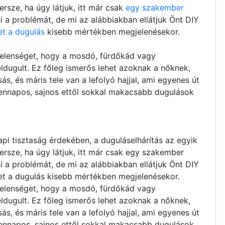
ersze, ha úgy látjuk, itt már csak
egy szakember
ani a problémát, de mi az alábbiakban ellátjuk Önt DIY
et a dugulás
kisebb mértékben megjelenésekor.
jelenséget, hogy a mosdó, fürdőkád vagy
ldugult. Ez főleg ismerős lehet azoknak a nőknek,
s, és máris tele van a lefolyó hajjal, ami egyenes út
dennapos, sajnos ettől sokkal makacsabb dugulások
i tisztaság érdekében, a duguláselhárítás az egyik
ersze, ha úgy látjuk, itt már csak egy szakember
ani a problémát, de mi az alábbiakban ellátjuk Önt DIY
ehet a dugulás kisebb mértékben megjelenésekor.
jelenséget, hogy a mosdó, fürdőkád vagy
eldugult. Ez főleg ismerős lehet azoknak a nőknek,
s, és máris tele van a lefolyó hajjal, ami egyenes út
dennapos, sajnos ettől sokkal makacsabb dugulások