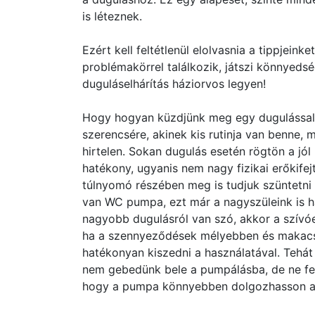
is léteznek.
Ezért kell feltétlenül elolvasnia a tippjein
problémakörrel találkozik, játszi könnyedsé
duguláselhárítás háziorvos legyen!
Hogy hogyan küzdjünk meg egy dugulással,
szerencsére, akinek kis rutinja van benne, m
hirtelen. Sokan dugulás esetén rögtön a jó
hatékony, ugyanis nem nagy fizikai erőkife
túlnyomó részében meg is tudjuk szüntetni
van WC pumpa, ezt már a nagyszüleink is h
nagyobb dugulásról van szó, akkor a szívó
ha a szennyeződések mélyebben és makacs
hatékonyan kiszedni a használatával. Tehá
nem gebedünk bele a pumpálásba, de ne felej
hogy a pumpa könnyebben dolgozhasson a 