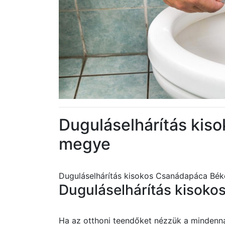
Duguláselhárítás kis
megye
Duguláselhárítás kisokos Csanádapáca Bé
Duguláselhárítás kisoko
Ha az otthoni teendőket nézzük a mindenn