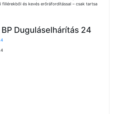
illérekből és kevés erőráfordítással – csak tartsa
 BP Duguláselhárítás 24
24
24