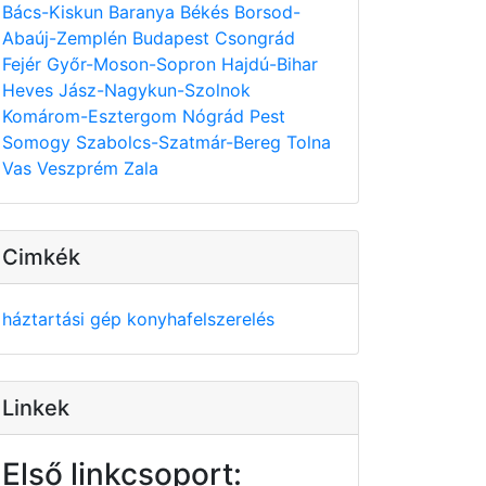
Bács-Kiskun
Baranya
Békés
Borsod-
Abaúj-Zemplén
Budapest
Csongrád
Fejér
Győr-Moson-Sopron
Hajdú-Bihar
Heves
Jász-Nagykun-Szolnok
Komárom-Esztergom
Nógrád
Pest
Somogy
Szabolcs-Szatmár-Bereg
Tolna
Vas
Veszprém
Zala
Cimkék
háztartási gép
konyhafelszerelés
Linkek
Első linkcsoport: