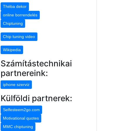
Théba dekor
online borrendelés
Chiptuning
Chip tuning video
Wikipedia
Számítástechnikai
partnereink:
iphone szerviz
Külföldi partnerek:
Selfesteem2go.com
Motivational quotes
MMC chiptuning