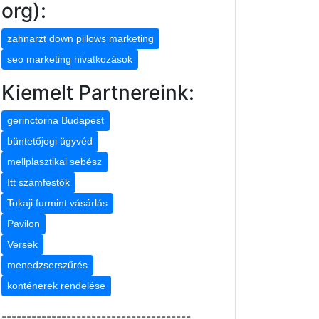
org):
zahnarzt down pillows marketing
seo marketing hivatkozások
Kiemelt Partnereink:
gerinctorna Budapest
büntetőjogi ügyvéd
mellplasztikai sebész
Itt számfestők
Tokaji furmint vásárlás
Pavilon
Versek
menedzserszűrés
konténerek rendelése
--------------------------------------