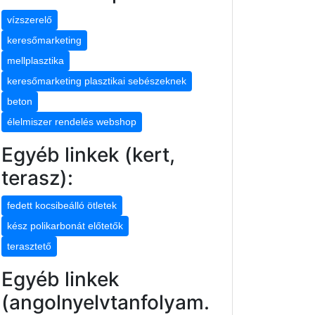
vízszerelő
keresőmarketing
mellplasztika
keresőmarketing plasztikai sebészeknek
beton
élelmiszer rendelés webshop
Egyéb linkek (kert,
terasz):
fedett kocsibeálló ötletek
kész polikarbonát előtetők
terasztető
Egyéb linkek
(angolnyelvtanfolyam.