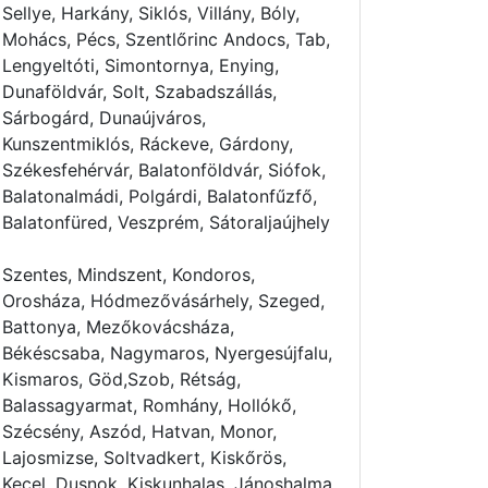
Sellye, Harkány, Siklós, Villány, Bóly,
Mohács, Pécs, Szentlőrinc Andocs, Tab,
Lengyeltóti, Simontornya, Enying,
Dunaföldvár, Solt, Szabadszállás,
Sárbogárd, Dunaújváros,
Kunszentmiklós, Ráckeve, Gárdony,
Székesfehérvár, Balatonföldvár, Siófok,
Balatonalmádi, Polgárdi, Balatonfűzfő,
Balatonfüred, Veszprém, Sátoraljaújhely
Szentes, Mindszent, Kondoros,
Orosháza, Hódmezővásárhely, Szeged,
Battonya, Mezőkovácsháza,
Békéscsaba, Nagymaros, Nyergesújfalu,
Kismaros, Göd,Szob, Rétság,
Balassagyarmat, Romhány, Hollókő,
Szécsény, Aszód, Hatvan, Monor,
Lajosmizse, Soltvadkert, Kiskőrös,
Kecel, Dusnok, Kiskunhalas, Jánoshalma,