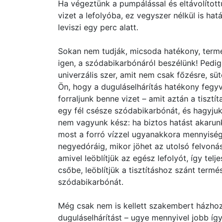
Ha végeztünk a pumpálással és eltávolított
vizet a lefolyóba, ez vegyszer nélkül is ha
leviszi egy perc alatt.
Sokan nem tudják, micsoda hatékony, termés
igen, a szódabikarbónáról beszélünk! Pedig
univerzális szer, amit nem csak főzésre, sü
Ön, hogy a duguláselhárítás hatékony fegy
forraljunk benne vizet – amit aztán a tisztí
egy fél csésze szódabikarbónát, és hagyju
nem vagyunk kész: ha biztos hatást akarun
most a forró vízzel ugyanakkora mennyiségű
negyedóráig, mikor jöhet az utolsó felvoná
amivel leöblítjük az egész lefolyót, így telj
csőbe, leöblítjük a tisztításhoz szánt termé
szódabikarbónát.
Még csak nem is kellett szakembert házhoz 
duguláselhárítást – ugye mennyivel jobb így