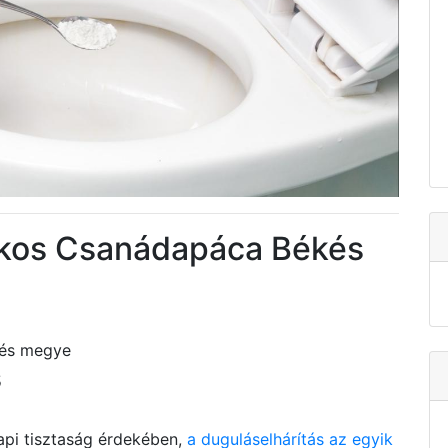
okos Csanádapáca Békés
kés megye
s
api tisztaság érdekében,
a duguláselhárítás az egyik