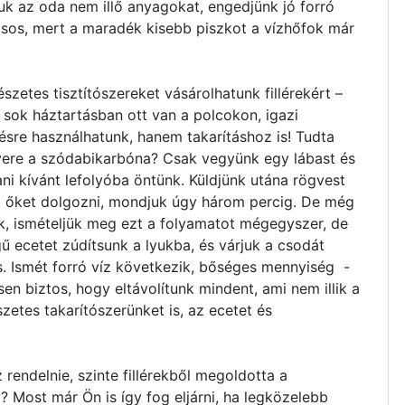
uk az oda nem illő anyagokat, engedjünk jó forró
tásos, mert a maradék kisebb piszkot a vízhőfok már
zetes tisztítószereket vásárolhatunk fillérekért –
 sok háztartásban ott van a polcokon, igazi
tésre használhatunk, hanem takarításhoz is! Tudta
vere a szódabikarbóna? Csak vegyünk egy lábast és
tani kívánt lefolyóba öntünk. Küldjünk utána rögvest
k őket dolgozni, mondjuk úgy három percig. De még
k, ismételjük meg ezt a folyamatot mégegyszer, de
 ecetet zúdítsunk a lyukba, és várjuk a csodát
s. Ismét forró víz következik, bőséges mennyiség -
esen biztos, hogy eltávolítunk mindent, ami nem illik a
szetes takarítószerünket is, az ecetet és
rendelnie, szinte fillérekből megoldotta a
? Most már Ön is így fog eljárni, ha legközelebb