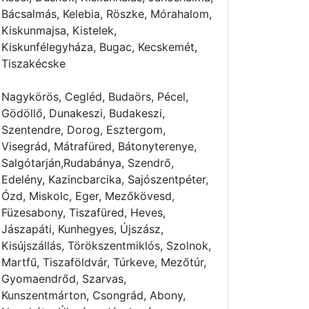
Bácsalmás, Kelebia, Röszke, Mórahalom,
Kiskunmajsa, Kistelek,
Kiskunfélegyháza, Bugac, Kecskemét,
Tiszakécske
Nagykörös, Cegléd, Budaörs, Pécel,
Gödöllő, Dunakeszi, Budakeszi,
Szentendre, Dorog, Esztergom,
Visegrád, Mátrafüred, Bátonyterenye,
Salgótarján,Rudabánya, Szendrő,
Edelény, Kazincbarcika, Sajószentpéter,
Ózd, Miskolc, Eger, Mezőkövesd,
Füzesabony, Tiszafüred, Heves,
Jászapáti, Kunhegyes, Újszász,
Kisújszállás, Törökszentmiklós, Szolnok,
Martfű, Tiszaföldvár, Túrkeve, Mezőtúr,
Gyomaendrőd, Szarvas,
Kunszentmárton, Csongrád, Abony,