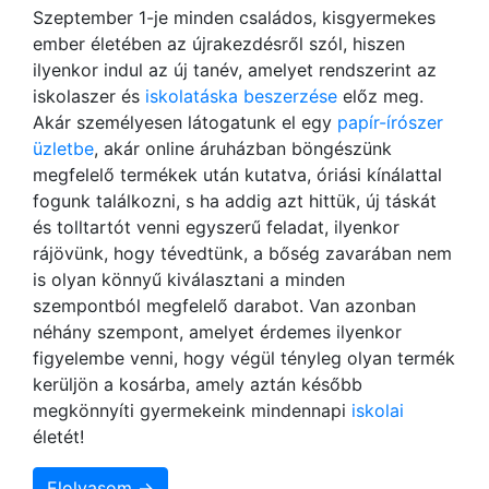
Szeptember 1-je minden családos, kisgyermekes
ember életében az újrakezdésről szól, hiszen
ilyenkor indul az új tanév, amelyet rendszerint az
iskolaszer és
iskolatáska beszerzése
előz meg.
Akár személyesen látogatunk el egy
papír-írószer
üzletbe
, akár online áruházban böngészünk
megfelelő termékek után kutatva, óriási kínálattal
fogunk találkozni, s ha addig azt hittük, új táskát
és tolltartót venni egyszerű feladat, ilyenkor
rájövünk, hogy tévedtünk, a bőség zavarában nem
is olyan könnyű kiválasztani a minden
szempontból megfelelő darabot. Van azonban
néhány szempont, amelyet érdemes ilyenkor
figyelembe venni, hogy végül tényleg olyan termék
kerüljön a kosárba, amely aztán később
megkönnyíti gyermekeink mindennapi
iskolai
életét!
Elolvasom →