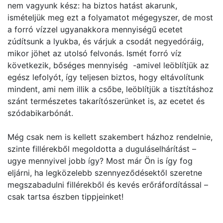
nem vagyunk kész: ha biztos hatást akarunk,
ismételjük meg ezt a folyamatot mégegyszer, de most
a forró vízzel ugyanakkora mennyiségű ecetet
zúdítsunk a lyukba, és várjuk a csodát negyedóráig,
mikor jöhet az utolsó felvonás. Ismét forró víz
következik, bőséges mennyiség -amivel leöblítjük az
egész lefolyót, így teljesen biztos, hogy eltávolítunk
mindent, ami nem illik a csőbe, leöblítjük a tisztításhoz
szánt természetes takarítószerünket is, az ecetet és
szódabikarbónát.
Még csak nem is kellett szakembert házhoz rendelnie,
szinte fillérekből megoldotta a duguláselhárítást –
ugye mennyivel jobb így? Most már Ön is így fog
eljárni, ha legközelebb szennyeződésektől szeretne
megszabadulni fillérekből és kevés erőráfordítással –
csak tartsa észben tippjeinket!