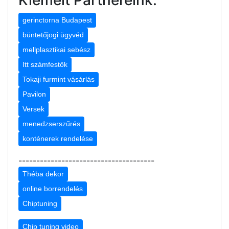
gerinctorna Budapest
büntetőjogi ügyvéd
mellplasztikai sebész
Itt számfestők
Tokaji furmint vásárlás
Pavilon
Versek
menedzserszűrés
konténerek rendelése
--------------------------------------
Théba dekor
online borrendelés
Chiptuning
Chip tuning video