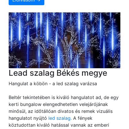
Lead szalag Békés megye
Hangulat a köbön - a led szalag varázsa
Beltér tekintetében is kiváló hangulatot ad, de egy
kerti bungalow elengedhetetlen velejárójának
minősül, az időtállóan divatos és remek vizuális
hangulatot nyújtó
led szalag.
A fények
köztudottan kiváló hatással vannak az emberi