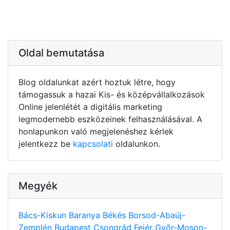
Oldal bemutatása
Blog oldalunkat azért hoztuk létre, hogy
támogassuk a hazai Kis- és középvállalkozások
Online jelenlétét a digitális marketing
legmodernebb eszközeinek felhasználásával. A
honlapunkon való megjelenéshez kérlek
jelentkezz be
kapcsolati
oldalunkon.
Megyék
Bács-Kiskun
Baranya
Békés
Borsod-Abaúj-
Zemplén
Budapest
Csongrád
Fejér
Győr-Moson-