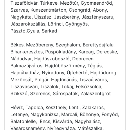
Tiszaföldvár, Túrkeve, Mezőtúr, Gyomaendrőd,
Szarvas, Kunszentmárton, Csongrád, Abony,
Nagykáta, Újszász, Jászberény, Jászfényszaru,
Jászárokszállás, Lőrinci, Gyöngyös,
Pásztó,Gyula, Sarkad
Békés, Mezőberény, Szeghalom, Berettyóújfalu,
Biharkeresztes, Püspökladány, Karcag, Derecske,
Nádudvar, Hajdúszoboszló, Debrecen,
Balmazújváros, Hajdúböszörmény, Téglás,
Hajdúhadház, Nyíradony, Újfehértó, Hajdúdorog,
Mezőcsát, Polgár, Hajdúnánás, Tiszaújváros,
Tiszavasvári, Tiszalök, Tokaj, Felsőzsolca,
Szikszó, Szerencs, Sárospatak, Zalaszentgrót
Hévíz, Tapolca, Keszthely, Lenti, Zalakaros,
Letenye, Nagykanizsa, Marcali, Böhönye, Fonyód,
Balatonlelle, Encs, Kisvárda, Nagyhalász,
Vásárosnamény, Nyíregyháza, Mátészalka,