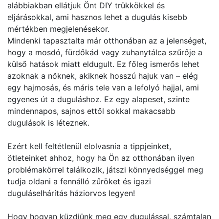
alábbiakban ellátjuk Önt DIY trükkökkel és
eljárásokkal, ami hasznos lehet a dugulás kisebb
mértékben megjelenésekor.
Mindenki tapasztalta már otthonában az a jelenséget,
hogy a mosdó, fürdőkád vagy zuhanytálca szűrője a
külső hatások miatt eldugult. Ez főleg ismerős lehet
azoknak a nőknek, akiknek hosszú hajuk van – elég
egy hajmosás, és máris tele van a lefolyó hajjal, ami
egyenes út a duguláshoz. Ez egy alapeset, szinte
mindennapos, sajnos ettől sokkal makacsabb
dugulások is léteznek.
Ezért kell feltétlenül elolvasnia a tippjeinket,
ötleteinket ahhoz, hogy ha Ön az otthonában ilyen
problémakörrel találkozik, játszi könnyedséggel meg
tudja oldani a fennálló zűröket és igazi
duguláselhárítás háziorvos legyen!
Hogy hogyan küzdjünk meg egy dugulással, számtalan