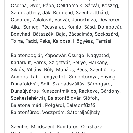
Csorna, Győr, Pápa, Celldömölk, Sárvár, Kőszeg,
Szombathely, Ják, Körmend, Szentgotthárd,
Csepreg, Zalalövő, Vasvár, Jánosháza, Devecser,
Ajka, Sümeg, Pécsvárad, Komló, Sásd, Dombóvár,
Bonyhád, Bátaszék, Baja, Bácsalmás, Szekszárd,
Tolna, Fadd, Paks, Kalocsa, Hőgyész, Tamási
Balatonboglár, Kaposvár, Csurgó, Nagyatád,
Kadarkút, Barcs, Szigetvár, Sellye, Harkány,
Siklós, Villány, Bóly, Mohács, Pécs, Szentlőrinc
Andocs, Tab, Lengyeltóti, Simontornya, Enying,
Dunaföldvár, Solt, Szabadszállás, Sárbogárd,
Dunaújváros, Kunszentmiklós, Ráckeve, Gárdony,
Székesfehérvár, Balatonföldvár, Siófok,
Balatonalmádi, Polgárdi, Balatonfűzfő,
Balatonfüred, Veszprém, Sátoraljaújhely
Szentes, Mindszent, Kondoros, Orosháza,