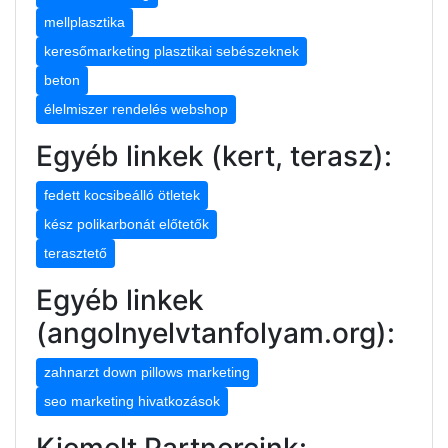
mellplasztika
keresőmarketing plasztikai sebészeknek
beton
élelmiszer rendelés webshop
Egyéb linkek (kert, terasz):
fedett kocsibeálló ötletek
kész polikarbonát előtetők
terasztető
Egyéb linkek
(angolnyelvtanfolyam.org):
zahnarzt down pillows marketing
seo marketing hivatkozások
Kiemelt Partnereink: