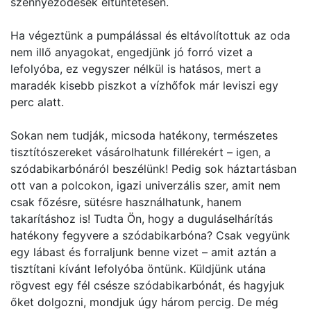
szennyeződések eltüntetésén.
Ha végeztünk a pumpálással és eltávolítottuk az oda
nem illő anyagokat, engedjünk jó forró vizet a
lefolyóba, ez vegyszer nélkül is hatásos, mert a
maradék kisebb piszkot a vízhőfok már leviszi egy
perc alatt.
Sokan nem tudják, micsoda hatékony, természetes
tisztítószereket vásárolhatunk fillérekért – igen, a
szódabikarbónáról beszélünk! Pedig sok háztartásban
ott van a polcokon, igazi univerzális szer, amit nem
csak főzésre, sütésre használhatunk, hanem
takarításhoz is! Tudta Ön, hogy a duguláselhárítás
hatékony fegyvere a szódabikarbóna? Csak vegyünk
egy lábast és forraljunk benne vizet – amit aztán a
tisztítani kívánt lefolyóba öntünk. Küldjünk utána
rögvest egy fél csésze szódabikarbónát, és hagyjuk
őket dolgozni, mondjuk úgy három percig. De még