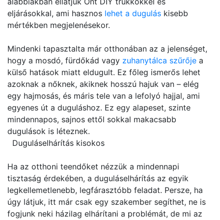
alábbiakban ellátjuk Önt DIY trükkökkel és
eljárásokkal, ami hasznos
lehet a dugulás
kisebb
mértékben megjelenésekor.
Mindenki tapasztalta már otthonában az a jelenséget,
hogy a mosdó, fürdőkád vagy
zuhanytálca szűrője
a
külső hatások miatt eldugult. Ez főleg ismerős lehet
azoknak a nőknek, akiknek hosszú hajuk van – elég
egy hajmosás, és máris tele van a lefolyó hajjal, ami
egyenes út a duguláshoz. Ez egy alapeset, szinte
mindennapos, sajnos ettől sokkal makacsabb
dugulások is léteznek.
Duguláselhárítás kisokos
Ha az otthoni teendőket nézzük a mindennapi
tisztaság érdekében, a duguláselhárítás az egyik
legkellemetlenebb, legfárasztóbb feladat. Persze, ha
úgy látjuk, itt már csak egy szakember segíthet, ne is
fogjunk neki házilag elhárítani a problémát, de mi az