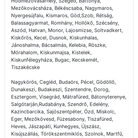
Hódmezővásárhely, Szeged, Battonya,
Mezőkovácsháza, Békéscsaba, Nagymaros,
Nyergesújfalu, Kismaros, Göd,Szob, Rétság,
Balassagyarmat, Romhány, Hollókő, Szécsény,
Aszód, Hatvan, Monor, Lajosmizse, Soltvadkert,
Kiskőrös, Kecel, Dusnok, Kiskunhalas,
Jánoshalma, Bácsalmás, Kelebia, Röszke,
Mórahalom, Kiskunmajsa, Kistelek,
Kiskunfélegyháza, Bugac, Kecskemét,
Tiszakécske
Nagykörös, Cegléd, Budaörs, Pécel, Gödöllő,
Dunakeszi, Budakeszi, Szentendre, Dorog,
Esztergom, Visegrád, Mátrafüred, Bátonyterenye,
Salgótarján,Rudabánya, Szendrő, Edelény,
Kazincbarcika, Sajószentpéter, Ózd, Miskolc,
Eger, Mezőkövesd, Füzesabony, Tiszafüred,
Heves, Jászapáti, Kunhegyes, Újszász,
Kisújszállás, Törökszentmiklós, Szolnok, Martfű,