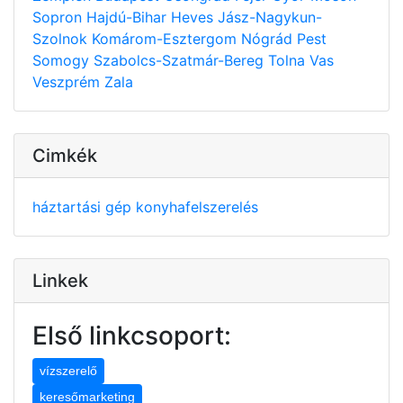
Sopron
Hajdú-Bihar
Heves
Jász-Nagykun-
Szolnok
Komárom-Esztergom
Nógrád
Pest
Somogy
Szabolcs-Szatmár-Bereg
Tolna
Vas
Veszprém
Zala
Cimkék
háztartási gép
konyhafelszerelés
Linkek
Első linkcsoport:
vízszerelő
keresőmarketing