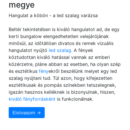
megye
Hangulat a köbön - a led szalag varázsa
Beltér tekintetében is kiváló hangulatot ad, de egy
kerti bungalow elengedhetetlen velejárójának
minősül, az időtállóan divatos és remek vizuális
hangulatot nyújtó
led szalag.
A fények
köztudottan kiváló hatással vannak az emberi
közérzetre, pláne abban az esetben, ha olyan szép
és esztétikus
fény
ekről beszélünk melyet egy led
szalag nyújtani tud. Túl azon, hogy kifejezetten
esztétikusak és pompás színekben tetszelegnek,
igazán hasznos kelléknek is bizonyulnak, hiszen,
kiváló fényforrásként
is funkcionálnak.
Elolvasom →