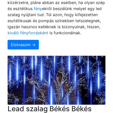
közérzetre, pláne abban az esetben, ha olyan szép
és esztétikus
fény
ekről beszélünk melyet egy led
szalag nyújtani tud. Túl azon, hogy kifejezetten
esztétikusak és pompás színekben tetszelegnek,
igazán hasznos kelléknek is bizonyulnak, hiszen,
kiváló fényforrásként
is funkcionálnak.
Elolvasom →
Lead szalag Békés Békés