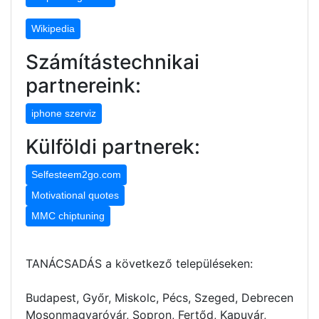
Wikipedia
Számítástechnikai
partnereink:
iphone szerviz
Külföldi partnerek:
Selfesteem2go.com
Motivational quotes
MMC chiptuning
TANÁCSADÁS a következő településeken:
Budapest, Győr, Miskolc, Pécs, Szeged, Debrecen
Mosonmagyaróvár, Sopron, Fertőd, Kapuvár,