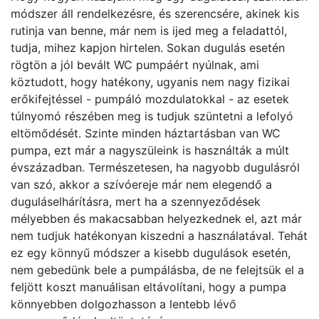
módszer áll rendelkezésre, és szerencsére, akinek kis
rutinja van benne, már nem is ijed meg a feladattól,
tudja, mihez kapjon hirtelen. Sokan dugulás esetén
rögtön a jól bevált WC pumpáért nyúlnak, ami
köztudott, hogy hatékony, ugyanis nem nagy fizikai
erőkifejtéssel - pumpáló mozdulatokkal - az esetek
túlnyomó részében meg is tudjuk szüntetni a lefolyó
eltömődését. Szinte minden háztartásban van WC
pumpa, ezt már a nagyszüleink is használták a múlt
évszázadban. Természetesen, ha nagyobb dugulásról
van szó, akkor a szívóereje már nem elegendő a
duguláselhárításra, mert ha a szennyeződések
mélyebben és makacsabban helyezkednek el, azt már
nem tudjuk hatékonyan kiszedni a használatával. Tehát
ez egy könnyű módszer a kisebb dugulások esetén,
nem gebedünk bele a pumpálásba, de ne felejtsük el a
feljött koszt manuálisan eltávolítani, hogy a pumpa
könnyebben dolgozhasson a lentebb lévő