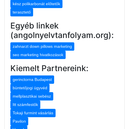
kész polikarbonát előtetők
terasztető
Egyéb linkek
(angolnyelvtanfolyam.org):
zahnarzt down pillows marketing
seo marketing hivatkozások
Kiemelt Partnereink:
gerinctorna Budapest
büntetőjogi ügyvéd
mellplasztikai sebész
Itt számfestők
Tokaji furmint vásárlás
Pavilon