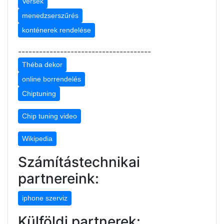
Versek
menedzserszűrés
konténerek rendelése
--------------------------------------
Théba dekor
online borrendelés
Chiptuning
Chip tuning video
Wikipedia
Számítástechnikai
partnereink:
iphone szerviz
Külföldi partnerek: