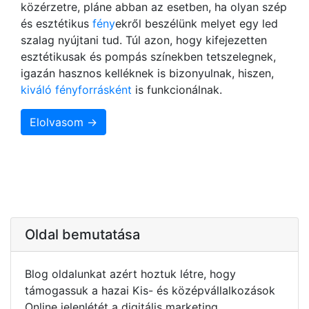
közérzetre, pláne abban az esetben, ha olyan szép
és esztétikus
fény
ekről beszélünk melyet egy led
szalag nyújtani tud. Túl azon, hogy kifejezetten
esztétikusak és pompás színekben tetszelegnek,
igazán hasznos kelléknek is bizonyulnak, hiszen,
kiváló fényforrásként
is funkcionálnak.
Elolvasom →
Oldal bemutatása
Blog oldalunkat azért hoztuk létre, hogy
támogassuk a hazai Kis- és középvállalkozások
Online jelenlétét a digitális marketing