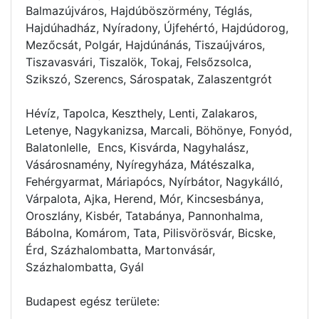
Balmazújváros, Hajdúböszörmény, Téglás,
Hajdúhadház, Nyíradony, Újfehértó, Hajdúdorog,
Mezőcsát, Polgár, Hajdúnánás, Tiszaújváros,
Tiszavasvári, Tiszalök, Tokaj, Felsőzsolca,
Szikszó, Szerencs, Sárospatak, Zalaszentgrót
Hévíz, Tapolca, Keszthely, Lenti, Zalakaros,
Letenye, Nagykanizsa, Marcali, Böhönye, Fonyód,
Balatonlelle, Encs, Kisvárda, Nagyhalász,
Vásárosnamény, Nyíregyháza, Mátészalka,
Fehérgyarmat, Máriapócs, Nyírbátor, Nagykálló,
Várpalota, Ajka, Herend, Mór, Kincsesbánya,
Oroszlány, Kisbér, Tatabánya, Pannonhalma,
Bábolna, Komárom, Tata, Pilisvörösvár, Bicske,
Érd, Százhalombatta, Martonvásár,
Százhalombatta, Gyál
Budapest egész területe: