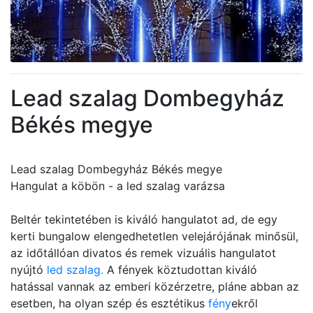
Lead szalag Dombegyház
Békés megye
Lead szalag Dombegyház Békés megye
Hangulat a köbön - a led szalag varázsa
Beltér tekintetében is kiváló hangulatot ad, de egy
kerti bungalow elengedhetetlen velejárójának minősül,
az időtállóan divatos és remek vizuális hangulatot
nyújtó
led szalag.
A fények köztudottan kiváló
hatással vannak az emberi közérzetre, pláne abban az
esetben, ha olyan szép és esztétikus
fény
ekről