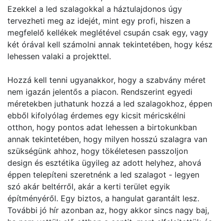
Ezekkel a led szalagokkal a háztulajdonos úgy
tervezheti meg az idejét, mint egy profi, hiszen a
megfelelő kellékek meglétével csupán csak egy, vagy
két órával kell számolni annak tekintetében, hogy kész
lehessen valaki a projekttel.
Hozzá kell tenni ugyanakkor, hogy a szabvány méret
nem igazán jelentős a piacon. Rendszerint egyedi
méretekben juthatunk hozzá a led szalagokhoz, éppen
ebből kifolyólag érdemes egy kicsit méricskélni
otthon, hogy pontos adat lehessen a birtokunkban
annak tekintetében, hogy milyen hosszú szalagra van
szükségünk ahhoz, hogy tökéletesen passzoljon
design és esztétika ügyileg az adott helyhez, ahová
éppen telepíteni szeretnénk a led szalagot - legyen
szó akár beltérről, akár a kerti terület egyik
építményéről. Egy biztos, a hangulat garantált lesz.
További jó hír azonban az, hogy akkor sincs nagy baj,