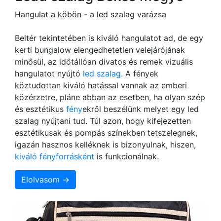
Hangulat a köbön - a led szalag varázsa
Beltér tekintetében is kiváló hangulatot ad, de egy
kerti bungalow elengedhetetlen velejárójának
minősül, az időtállóan divatos és remek vizuális
hangulatot nyújtó
led szalag.
A fények
köztudottan kiváló hatással vannak az emberi
közérzetre, pláne abban az esetben, ha olyan szép
és esztétikus
fény
ekről beszélünk melyet egy led
szalag nyújtani tud. Túl azon, hogy kifejezetten
esztétikusak és pompás színekben tetszelegnek,
igazán hasznos kelléknek is bizonyulnak, hiszen,
kiváló fényforrásként
is funkcionálnak.
Elolvasom →