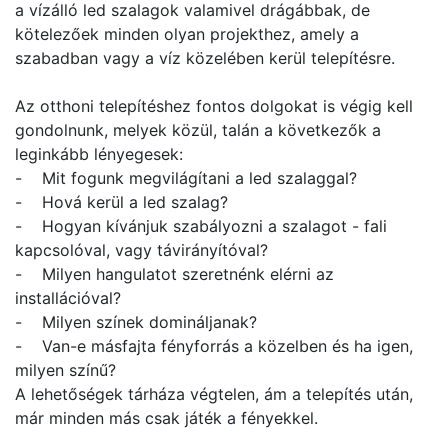
a vízálló led szalagok valamivel drágábbak, de
kötelezőek minden olyan projekthez, amely a
szabadban vagy a víz közelében kerül telepítésre.
Az otthoni telepítéshez fontos dolgokat is végig kell
gondolnunk, melyek közül, talán a következők a
leginkább lényegesek:
- Mit fogunk megvilágítani a led szalaggal?
- Hová kerül a led szalag?
- Hogyan kívánjuk szabályozni a szalagot - fali
kapcsolóval, vagy távirányítóval?
- Milyen hangulatot szeretnénk elérni az
installációval?
- Milyen színek domináljanak?
- Van-e másfajta fényforrás a közelben és ha igen,
milyen színű?
A lehetőségek tárháza végtelen, ám a telepítés után,
már minden más csak játék a fényekkel.