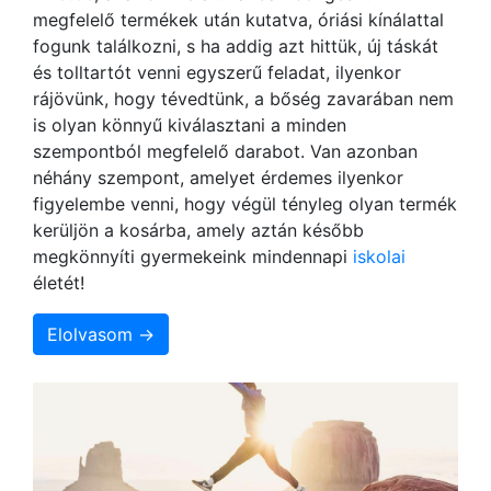
megfelelő termékek után kutatva, óriási kínálattal
fogunk találkozni, s ha addig azt hittük, új táskát
és tolltartót venni egyszerű feladat, ilyenkor
rájövünk, hogy tévedtünk, a bőség zavarában nem
is olyan könnyű kiválasztani a minden
szempontból megfelelő darabot. Van azonban
néhány szempont, amelyet érdemes ilyenkor
figyelembe venni, hogy végül tényleg olyan termék
kerüljön a kosárba, amely aztán később
megkönnyíti gyermekeink mindennapi
iskolai
életét!
Elolvasom →