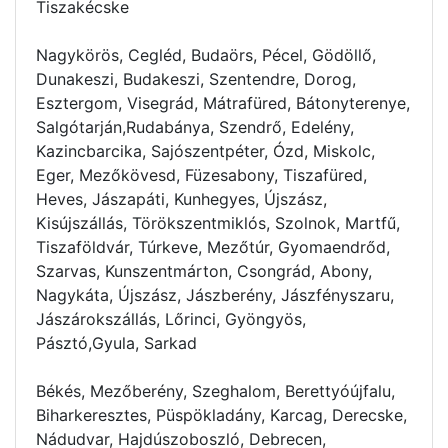
Tiszakécske
Nagykörös, Cegléd, Budaörs, Pécel, Gödöllő,
Dunakeszi, Budakeszi, Szentendre, Dorog,
Esztergom, Visegrád, Mátrafüred, Bátonyterenye,
Salgótarján,Rudabánya, Szendrő, Edelény,
Kazincbarcika, Sajószentpéter, Ózd, Miskolc,
Eger, Mezőkövesd, Füzesabony, Tiszafüred,
Heves, Jászapáti, Kunhegyes, Újszász,
Kisújszállás, Törökszentmiklós, Szolnok, Martfű,
Tiszaföldvár, Túrkeve, Mezőtúr, Gyomaendrőd,
Szarvas, Kunszentmárton, Csongrád, Abony,
Nagykáta, Újszász, Jászberény, Jászfényszaru,
Jászárokszállás, Lőrinci, Gyöngyös,
Pásztó,Gyula, Sarkad
Békés, Mezőberény, Szeghalom, Berettyóújfalu,
Biharkeresztes, Püspökladány, Karcag, Derecske,
Nádudvar, Hajdúszoboszló, Debrecen,