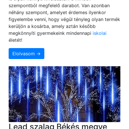
szempontból megfelelő darabot. Van azonban
néhány szempont, amelyet érdemes ilyenkor
figyelembe venni, hogy végül tényleg olyan termék
kerüljön a kosárba, amely aztán később
megkönnyíti gyermekeink mindennapi
iskolai
életét!
Elolvasom →
Lead szalag Békés megye