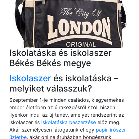
Iskolatáska és iskolaszer
Békés Békés megye
Iskolaszer
és iskolatáska –
melyiket válasszuk?
Szeptember 1-je minden családos, kisgyermekes
ember életében az újrakezdésről szól, hiszen
ilyenkor indul az új tanév, amelyet rendszerint az
iskolaszer és
iskolatáska beszerzése
előz meg.
Akár személyesen látogatunk el egy
papír-írószer
üzletbe
, akár online áruházban böngészünk