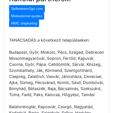
Selfesteem2go.com
Motivational quotes
MMC chiptuning
TANÁCSADÁS a következő településeken:
Budapest, Győr, Miskolc, Pécs, Szeged, Debrecen
Mosonmagyaróvár, Sopron, Fertőd, Kapuvár,
Csorna, Győr, Pápa, Celldömölk, Sárvár, Kőszeg,
Szombathely, Ják, Körmend, Szentgotthárd,
Csepreg, Zalalövő, Vasvár, Jánosháza, Devecser,
Ajka, Sümeg, Pécsvárad, Komló, Sásd, Dombóvár,
Bonyhád, Bátaszék, Baja, Bácsalmás, Szekszárd,
Tolna, Fadd, Paks, Kalocsa, Hőgyész, Tamási
Balatonboglár, Kaposvár, Csurgó, Nagyatád,
Kadarkút, Barcs, Szigetvár, Sellye, Harkány,