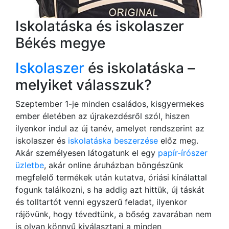
Iskolatáska és iskolaszer
Békés megye
Iskolaszer
és iskolatáska –
melyiket válasszuk?
Szeptember 1-je minden családos, kisgyermekes
ember életében az újrakezdésről szól, hiszen
ilyenkor indul az új tanév, amelyet rendszerint az
iskolaszer és
iskolatáska beszerzése
előz meg.
Akár személyesen látogatunk el egy
papír-írószer
üzletbe
, akár online áruházban böngészünk
megfelelő termékek után kutatva, óriási kínálattal
fogunk találkozni, s ha addig azt hittük, új táskát
és tolltartót venni egyszerű feladat, ilyenkor
rájövünk, hogy tévedtünk, a bőség zavarában nem
is olyan könnyű kiválasztani a minden