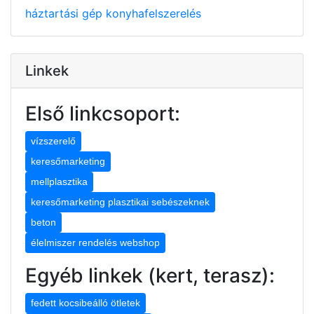
háztartási gép
konyhafelszerelés
Linkek
Első linkcsoport:
vízszerelő
keresőmarketing
mellplasztika
keresőmarketing plasztikai sebészeknek
beton
élelmiszer rendelés webshop
Egyéb linkek (kert, terasz):
fedett kocsibeálló ötletek