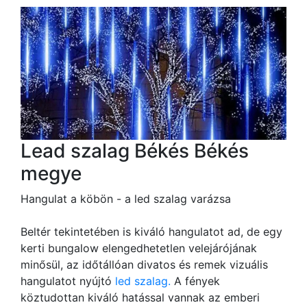
Lead szalag Békés Békés
megye
Hangulat a köbön - a led szalag varázsa
Beltér tekintetében is kiváló hangulatot ad, de egy
kerti bungalow elengedhetetlen velejárójának
minősül, az időtállóan divatos és remek vizuális
hangulatot nyújtó
led szalag.
A fények
köztudottan kiváló hatással vannak az emberi