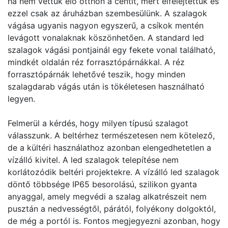
ha nem vettük elő otthon a centit, mert elfelejtettük és
ezzel csak az áruházban szembesülünk. A szalagok
vágása ugyanis nagyon egyszerű, a csíkok mentén
levágott vonalaknak köszönhetően. A standard led
szalagok vágási pontjainál egy fekete vonal található,
mindkét oldalán réz forrasztópárnákkal. A réz
forrasztópárnák lehetővé teszik, hogy minden
szalagdarab vágás után is tökéletesen használható
legyen.
Felmerül a kérdés, hogy milyen típusú szalagot
válasszunk. A beltérhez természetesen nem kötelező,
de a kültéri használathoz azonban elengedhetetlen a
vízálló kivitel. A led szalagok telepítése nem
korlátozódik beltéri projektekre. A vízálló led szalagok
döntő többsége IP65 besorolású, szilikon gyanta
anyaggal, amely megvédi a szalag alkatrészeit nem
pusztán a nedvességtől, párától, folyékony dolgoktól,
de még a portól is. Fontos megjegyezni azonban, hogy