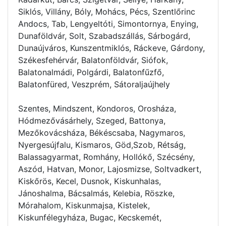
Siklós, Villány, Bóly, Mohács, Pécs, Szentlőrinc
Andocs, Tab, Lengyeltóti, Simontornya, Enying,
Dunaföldvár, Solt, Szabadszállás, Sárbogárd,
Dunaújváros, Kunszentmiklós, Ráckeve, Gárdony,
Székesfehérvár, Balatonföldvár, Siófok,
Balatonalmádi, Polgárdi, Balatonfűzfő,
Balatonfüred, Veszprém, Sátoraljaújhely
Szentes, Mindszent, Kondoros, Orosháza,
Hódmezővásárhely, Szeged, Battonya,
Mezőkovácsháza, Békéscsaba, Nagymaros,
Nyergesújfalu, Kismaros, Göd,Szob, Rétság,
Balassagyarmat, Romhány, Hollókő, Szécsény,
Aszód, Hatvan, Monor, Lajosmizse, Soltvadkert,
Kiskőrös, Kecel, Dusnok, Kiskunhalas,
Jánoshalma, Bácsalmás, Kelebia, Röszke,
Mórahalom, Kiskunmajsa, Kistelek,
Kiskunfélegyháza, Bugac, Kecskemét,