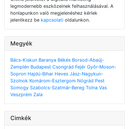
legmodernebb eszközeinek felhasználásával. A
honlapunkon való megjelenéshez kérlek
jelentkezz be
kapcsolati
oldalunkon.
Megyék
Bács-Kiskun
Baranya
Békés
Borsod-Abaúj-
Zemplén
Budapest
Csongrád
Fejér
Győr-Moson-
Sopron
Hajdú-Bihar
Heves
Jász-Nagykun-
Szolnok
Komárom-Esztergom
Nógrád
Pest
Somogy
Szabolcs-Szatmár-Bereg
Tolna
Vas
Veszprém
Zala
Cimkék