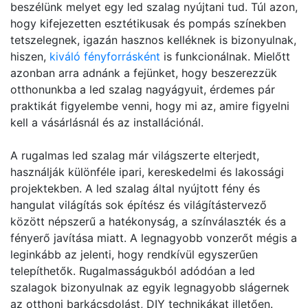
beszélünk melyet egy led szalag nyújtani tud. Túl azon,
hogy kifejezetten esztétikusak és pompás színekben
tetszelegnek, igazán hasznos kelléknek is bizonyulnak,
hiszen,
kiváló fényforrásként
is funkcionálnak. Mielőtt
azonban arra adnánk a fejünket, hogy beszerezzük
otthonunkba a led szalag nagyágyuit, érdemes pár
praktikát figyelembe venni, hogy mi az, amire figyelni
kell a vásárlásnál és az installációnál.
A rugalmas led szalag már világszerte elterjedt,
használják különféle ipari, kereskedelmi és lakossági
projektekben. A led szalag által nyújtott fény és
hangulat világítás sok építész és világítástervező
között népszerű a hatékonyság, a színválaszték és a
fényerő javítása miatt. A legnagyobb vonzerőt mégis a
leginkább az jelenti, hogy rendkívül egyszerűen
telepíthetők. Rugalmasságukból adódóan a led
szalagok bizonyulnak az egyik legnagyobb slágernek
az otthoni barkácsdolást, DIY technikákat illetően.