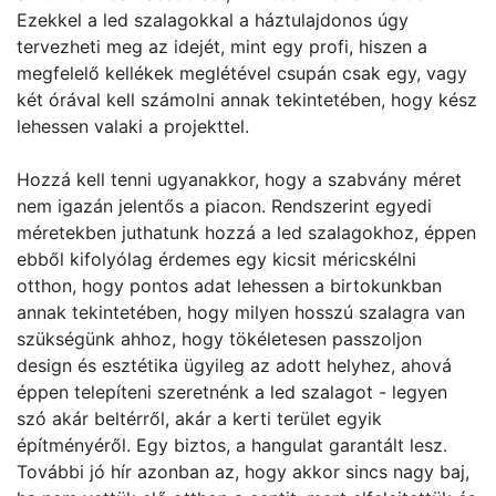
Ezekkel a led szalagokkal a háztulajdonos úgy
tervezheti meg az idejét, mint egy profi, hiszen a
megfelelő kellékek meglétével csupán csak egy, vagy
két órával kell számolni annak tekintetében, hogy kész
lehessen valaki a projekttel.
Hozzá kell tenni ugyanakkor, hogy a szabvány méret
nem igazán jelentős a piacon. Rendszerint egyedi
méretekben juthatunk hozzá a led szalagokhoz, éppen
ebből kifolyólag érdemes egy kicsit méricskélni
otthon, hogy pontos adat lehessen a birtokunkban
annak tekintetében, hogy milyen hosszú szalagra van
szükségünk ahhoz, hogy tökéletesen passzoljon
design és esztétika ügyileg az adott helyhez, ahová
éppen telepíteni szeretnénk a led szalagot - legyen
szó akár beltérről, akár a kerti terület egyik
építményéről. Egy biztos, a hangulat garantált lesz.
További jó hír azonban az, hogy akkor sincs nagy baj,