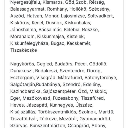
Nyergesújfalu, Kismaros, Göd,Szob, Rétság,
Balassagyarmat, Romhány, Hollókő, Szécsény,
Aszód, Hatvan, Monor, Lajosmizse, Soltvadkert,
Kiskőrös, Kecel, Dusnok, Kiskunhalas,
Jánoshalma, Bácsalmás, Kelebia, Röszke,
Mórahalom, Kiskunmajsa, Kistelek,
Kiskunfélegyháza, Bugac, Kecskemét,
Tiszakécske
Nagykörös, Cegléd, Budaörs, Pécel, Gödöllő,
Dunakeszi, Budakeszi, Szentendre, Dorog,
Esztergom, Visegrád, Mátrafüred, Bátonyterenye,
Salgótarján,Rudabánya, Szendrő, Edelény,
Kazincbarcika, Sajószentpéter, Ózd, Miskolc,
Eger, Mezőkövesd, Füzesabony, Tiszafüred,
Heves, Jászapáti, Kunhegyes, Újszász,
Kisújszállás, Törökszentmiklós, Szolnok, Martfű,
Tiszaföldvár, Túrkeve, Mezőtúr, Gyomaendrőd,
Szarvas, Kunszentmárton, Csongrád, Abony,