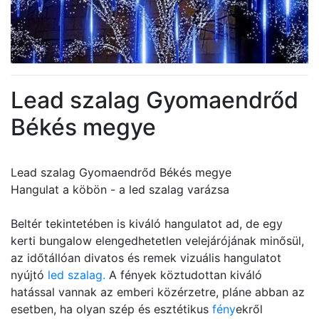
Lead szalag Gyomaendrőd
Békés megye
Lead szalag Gyomaendrőd Békés megye
Hangulat a köbön - a led szalag varázsa
Beltér tekintetében is kiváló hangulatot ad, de egy
kerti bungalow elengedhetetlen velejárójának minősül,
az időtállóan divatos és remek vizuális hangulatot
nyújtó
led szalag.
A fények köztudottan kiváló
hatással vannak az emberi közérzetre, pláne abban az
esetben, ha olyan szép és esztétikus
fény
ekről