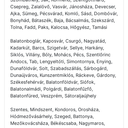
Csepreg, Zalalövő, Vasvár, Jánosháza, Devecser,
Ajka, Sümeg, Pécsvárad, Komló, Sásd, Dombóvár,
Bonyhád, Bátaszék, Baja, Bácsalmás, Szekszárd,
Tolna, Fadd, Paks, Kalocsa, Hőgyész, Tamási
Balatonboglár, Kaposvár, Csurgó, Nagyatád,
Kadarkút, Barcs, Szigetvár, Sellye, Harkány,
Siklós, Villány, Bóly, Mohács, Pécs, Szentlőrinc
Andocs, Tab, Lengyeltóti, Simontornya, Enying,
Dunaföldvár, Solt, Szabadszállás, Sárbogárd,
Dunaújváros, Kunszentmiklós, Ráckeve, Gárdony,
Székesfehérvár, Balatonföldvár, Siófok,
Balatonalmádi, Polgárdi, Balatonfűzfő,
Balatonfüred, Veszprém, Sátoraljaújhely
Szentes, Mindszent, Kondoros, Orosháza,
Hódmezővásárhely, Szeged, Battonya,
Mezőkovácsháza, Békéscsaba, Nagymaros,