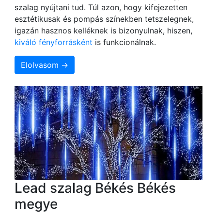
szalag nyújtani tud. Túl azon, hogy kifejezetten
esztétikusak és pompás színekben tetszelegnek,
igazán hasznos kelléknek is bizonyulnak, hiszen,
kiváló fényforrásként
is funkcionálnak.
Elolvasom →
Lead szalag Békés Békés
megye