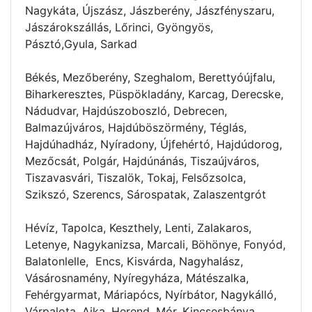
Nagykáta, Újszász, Jászberény, Jászfényszaru,
Jászárokszállás, Lőrinci, Gyöngyös,
Pásztó,Gyula, Sarkad
Békés, Mezőberény, Szeghalom, Berettyóújfalu,
Biharkeresztes, Püspökladány, Karcag, Derecske,
Nádudvar, Hajdúszoboszló, Debrecen,
Balmazújváros, Hajdúböszörmény, Téglás,
Hajdúhadház, Nyíradony, Újfehértó, Hajdúdorog,
Mezőcsát, Polgár, Hajdúnánás, Tiszaújváros,
Tiszavasvári, Tiszalök, Tokaj, Felsőzsolca,
Szikszó, Szerencs, Sárospatak, Zalaszentgrót
Hévíz, Tapolca, Keszthely, Lenti, Zalakaros,
Letenye, Nagykanizsa, Marcali, Böhönye, Fonyód,
Balatonlelle, Encs, Kisvárda, Nagyhalász,
Vásárosnamény, Nyíregyháza, Mátészalka,
Fehérgyarmat, Máriapócs, Nyírbátor, Nagykálló,
Várpalota, Ajka, Herend, Mór, Kincsesbánya,