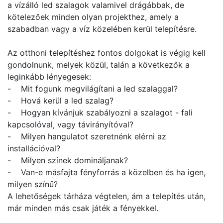
a vízálló led szalagok valamivel drágábbak, de
kötelezőek minden olyan projekthez, amely a
szabadban vagy a víz közelében kerül telepítésre.
Az otthoni telepítéshez fontos dolgokat is végig kell
gondolnunk, melyek közül, talán a következők a
leginkább lényegesek:
- Mit fogunk megvilágítani a led szalaggal?
- Hová kerül a led szalag?
- Hogyan kívánjuk szabályozni a szalagot - fali
kapcsolóval, vagy távirányítóval?
- Milyen hangulatot szeretnénk elérni az
installációval?
- Milyen színek domináljanak?
- Van-e másfajta fényforrás a közelben és ha igen,
milyen színű?
A lehetőségek tárháza végtelen, ám a telepítés után,
már minden más csak játék a fényekkel.