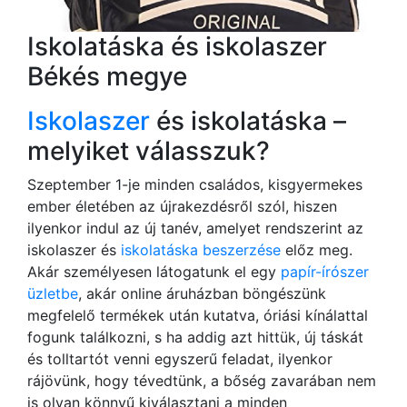
Iskolatáska és iskolaszer
Békés megye
Iskolaszer
és iskolatáska –
melyiket válasszuk?
Szeptember 1-je minden családos, kisgyermekes
ember életében az újrakezdésről szól, hiszen
ilyenkor indul az új tanév, amelyet rendszerint az
iskolaszer és
iskolatáska beszerzése
előz meg.
Akár személyesen látogatunk el egy
papír-írószer
üzletbe
, akár online áruházban böngészünk
megfelelő termékek után kutatva, óriási kínálattal
fogunk találkozni, s ha addig azt hittük, új táskát
és tolltartót venni egyszerű feladat, ilyenkor
rájövünk, hogy tévedtünk, a bőség zavarában nem
is olyan könnyű kiválasztani a minden