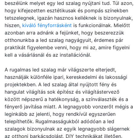
beszélünk melyet egy led szalag nyújtani tud. Túl azon,
hogy kifejezetten esztétikusak és pompás színekben
tetszelegnek, igazán hasznos kelléknek is bizonyulnak,
hiszen,
kiváló fényforrásként
is funkcionálnak. Mielőtt
azonban arra adnánk a fejünket, hogy beszerezzük
otthonunkba a led szalag nagyágyuit, érdemes pár
praktikát figyelembe venni, hogy mi az, amire figyelni
kell a vásárlásnál és az installációnál.
A rugalmas led szalag már világszerte elterjedt,
használják különféle ipari, kereskedelmi és lakossági
projektekben. A led szalag által nyújtott fény és
hangulat világítás sok építész és világítástervező
között népszerű a hatékonyság, a színválaszték és a
fényerő javítása miatt. A legnagyobb vonzerőt mégis a
leginkább az jelenti, hogy rendkívül egyszerűen
telepíthetők. Rugalmasságukból adódóan a led
szalagok bizonyulnak az egyik legnagyobb slágernek
az otthoni barkácsdolást, DIY technikákat illetően.