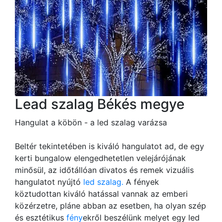
Lead szalag Békés megye
Hangulat a köbön - a led szalag varázsa
Beltér tekintetében is kiváló hangulatot ad, de egy
kerti bungalow elengedhetetlen velejárójának
minősül, az időtállóan divatos és remek vizuális
hangulatot nyújtó
led szalag.
A fények
köztudottan kiváló hatással vannak az emberi
közérzetre, pláne abban az esetben, ha olyan szép
és esztétikus
fény
ekről beszélünk melyet egy led