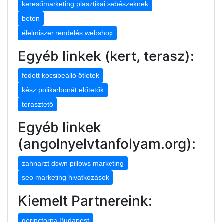
keresőmarketing plasztikai sebészeknek
beton
élelmiszer rendelés webshop
Egyéb linkek (kert, terasz):
fedett kocsibeálló ötletek
kész polikarbonát előtetők
terasztető
Egyéb linkek
(angolnyelvtanfolyam.org):
zahnarzt down pillows marketing
seo marketing hivatkozások
Kiemelt Partnereink:
gerinctorna Budapest