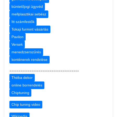
büntetőjogi ügyvéd
mellplasztikai sebész
Itt számfestők
Tokaji furmint vásárlás
Pavilon
Versek
menedzserszűrés
konténerek rendelése
--------------------------------------
Théba dekor
online borrendelés
Chiptuning
Chip tuning video
Wikipedia