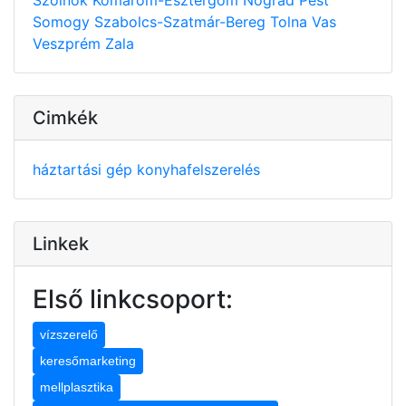
Somogy
Szabolcs-Szatmár-Bereg
Tolna
Vas
Veszprém
Zala
Cimkék
háztartási gép
konyhafelszerelés
Linkek
Első linkcsoport:
vízszerelő
keresőmarketing
mellplasztika