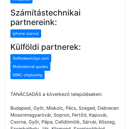
Számítástechnikai
partnereink:
iphone szerviz
Külföldi partnerek:
Selfesteem2go.com
Motivational quotes
MMC chiptuning
TANÁCSADÁS a következő településeken:
Budapest, Győr, Miskolc, Pécs, Szeged, Debrecen
Mosonmagyaróvár, Sopron, Fertőd, Kapuvár,
Csorna, Győr, Pápa, Celldömölk, Sárvár, Kőszeg,
Szombathely, Ják, Körmend, Szentgotthárd,