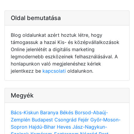
Oldal bemutatása
Blog oldalunkat azért hoztuk létre, hogy
támogassuk a hazai Kis- és középvállalkozások
Online jelenlétét a digitális marketing
legmodernebb eszközeinek felhasználásával. A
honlapunkon való megjelenéshez kérlek
jelentkezz be
kapcsolati
oldalunkon.
Megyék
Bács-Kiskun
Baranya
Békés
Borsod-Abaúj-
Zemplén
Budapest
Csongrád
Fejér
Győr-Moson-
Sopron
Hajdú-Bihar
Heves
Jász-Nagykun-
Szolnok
Komárom-Esztergom
Nógrád
Pest