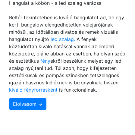
Hangulat a köbön - a led szalag varázsa
Beltér tekintetében is kiváló hangulatot ad, de egy
kerti bungalow elengedhetetlen velejárójának
minősül, az időtállóan divatos és remek vizuális
hangulatot nyújtó
led szalag.
A fények
köztudottan kiváló hatással vannak az emberi
közérzetre, pláne abban az esetben, ha olyan szép
és esztétikus
fény
ekről beszélünk melyet egy led
szalag nyújtani tud. Túl azon, hogy kifejezetten
esztétikusak és pompás színekben tetszelegnek,
igazán hasznos kelléknek is bizonyulnak, hiszen,
kiváló fényforrásként
is funkcionálnak.
Elolvasom →