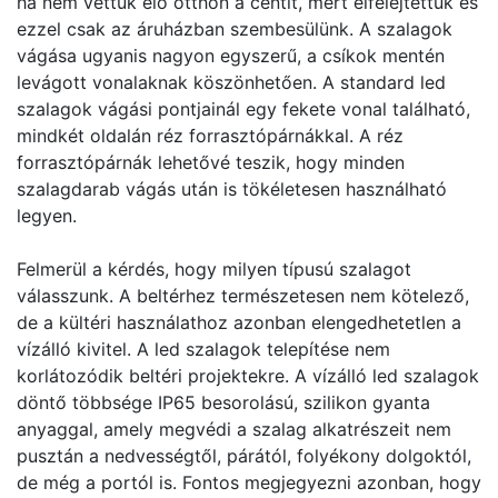
ha nem vettük elő otthon a centit, mert elfelejtettük és
ezzel csak az áruházban szembesülünk. A szalagok
vágása ugyanis nagyon egyszerű, a csíkok mentén
levágott vonalaknak köszönhetően. A standard led
szalagok vágási pontjainál egy fekete vonal található,
mindkét oldalán réz forrasztópárnákkal. A réz
forrasztópárnák lehetővé teszik, hogy minden
szalagdarab vágás után is tökéletesen használható
legyen.
Felmerül a kérdés, hogy milyen típusú szalagot
válasszunk. A beltérhez természetesen nem kötelező,
de a kültéri használathoz azonban elengedhetetlen a
vízálló kivitel. A led szalagok telepítése nem
korlátozódik beltéri projektekre. A vízálló led szalagok
döntő többsége IP65 besorolású, szilikon gyanta
anyaggal, amely megvédi a szalag alkatrészeit nem
pusztán a nedvességtől, párától, folyékony dolgoktól,
de még a portól is. Fontos megjegyezni azonban, hogy