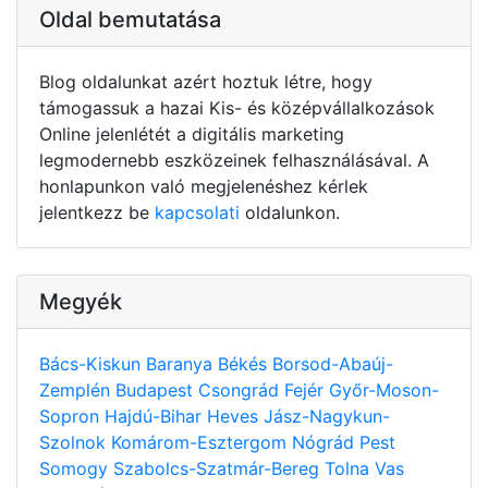
Oldal bemutatása
Blog oldalunkat azért hoztuk létre, hogy
támogassuk a hazai Kis- és középvállalkozások
Online jelenlétét a digitális marketing
legmodernebb eszközeinek felhasználásával. A
honlapunkon való megjelenéshez kérlek
jelentkezz be
kapcsolati
oldalunkon.
Megyék
Bács-Kiskun
Baranya
Békés
Borsod-Abaúj-
Zemplén
Budapest
Csongrád
Fejér
Győr-Moson-
Sopron
Hajdú-Bihar
Heves
Jász-Nagykun-
Szolnok
Komárom-Esztergom
Nógrád
Pest
Somogy
Szabolcs-Szatmár-Bereg
Tolna
Vas