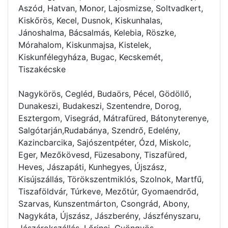
Aszód, Hatvan, Monor, Lajosmizse, Soltvadkert,
Kiskőrös, Kecel, Dusnok, Kiskunhalas,
Jánoshalma, Bácsalmás, Kelebia, Röszke,
Mórahalom, Kiskunmajsa, Kistelek,
Kiskunfélegyháza, Bugac, Kecskemét,
Tiszakécske
Nagykörös, Cegléd, Budaörs, Pécel, Gödöllő,
Dunakeszi, Budakeszi, Szentendre, Dorog,
Esztergom, Visegrád, Mátrafüred, Bátonyterenye,
Salgótarján,Rudabánya, Szendrő, Edelény,
Kazincbarcika, Sajószentpéter, Ózd, Miskolc,
Eger, Mezőkövesd, Füzesabony, Tiszafüred,
Heves, Jászapáti, Kunhegyes, Újszász,
Kisújszállás, Törökszentmiklós, Szolnok, Martfű,
Tiszaföldvár, Túrkeve, Mezőtúr, Gyomaendrőd,
Szarvas, Kunszentmárton, Csongrád, Abony,
Nagykáta, Újszász, Jászberény, Jászfényszaru,
Jászárokszállás, Lőrinci, Gyöngyös,