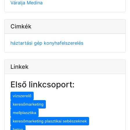
Váralja
Medina
Cimkék
háztartási gép
konyhafelszerelés
Linkek
Első linkcsoport:
vízszerelő
keresőmarketing
mellplasztika
keresőmarketing plasztikai sebészeknek
beton