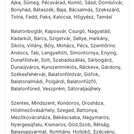
Ajka, Sümeg, Pécsvárad, Komló, Sásd, Dombóvár,
Bonyhád, Bátaszék, Baja, Bácsalmás, Szekszárd,
Tolna, Fadd, Paks, Kalocsa, Hőgyész, Tamási
Balatonboglár, Kaposvár, Csurgó, Nagyatád,
Kadarkút, Barcs, Szigetvár, Sellye, Harkány,
Siklós, Villány, Bóly, Mohács, Pécs, Szentlőrinc
Andocs, Tab, Lengyeltóti, Simontornya, Enying,
Dunaföldvár, Solt, Szabadszállás, Sárbogárd,
Dunaújváros, Kunszentmiklós, Ráckeve, Gárdony,
Székesfehérvár, Balatonföldvár, Siófok,
Balatonalmádi, Polgárdi, Balatonfűzfő,
Balatonfüred, Veszprém, Sátoraljaújhely
Szentes, Mindszent, Kondoros, Orosháza,
Hódmezővásárhely, Szeged, Battonya,
Mezőkovácsháza, Békéscsaba, Nagymaros,
Nyergesújfalu, Kismaros, Göd,Szob, Rétság,
Balassagyarmat, Romhány, Hollókő, Szécsény,