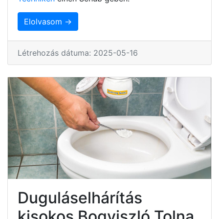
Elolvasom →
Létrehozás dátuma: 2025-05-16
Duguláselhárítás
kisokos Bogyiszló Tolna