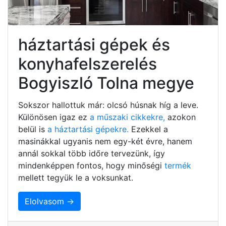
háztartási gépek és
konyhafelszerelés
Bogyiszló Tolna megye
Sokszor hallottuk már: olcsó húsnak híg a leve.
Különösen igaz ez
a műszaki cikkekre,
azokon
belül is
a háztartási gépekre.
Ezekkel a
masinákkal ugyanis nem egy-két évre, hanem
annál sokkal több időre tervezünk, így
mindenképpen fontos, hogy minőségi
termék
mellett tegyük le a voksunkat.
Elolvasom →