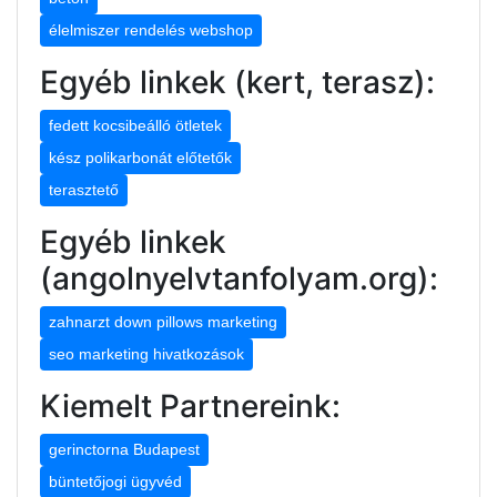
élelmiszer rendelés webshop
Egyéb linkek (kert, terasz):
fedett kocsibeálló ötletek
kész polikarbonát előtetők
terasztető
Egyéb linkek
(angolnyelvtanfolyam.org):
zahnarzt down pillows marketing
seo marketing hivatkozások
Kiemelt Partnereink:
gerinctorna Budapest
büntetőjogi ügyvéd