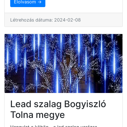
Elolvasom →
Létrehozás dátuma: 2024-02-08
Lead szalag Bogyiszló
Tolna megye
Hangulat a köbön - a led szalag varázsa