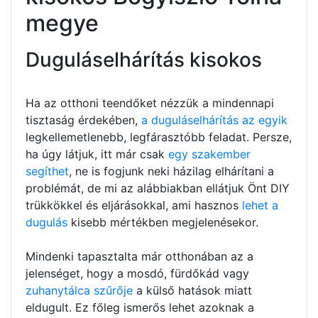
megye
Duguláselhárítás kisokos
Ha az otthoni teendőket nézzük a mindennapi
tisztaság érdekében,
a duguláselhárítás az egyik
legkellemetlenebb, legfárasztóbb feladat. Persze,
ha úgy látjuk, itt már csak
egy szakember
segíthet
, ne is fogjunk neki házilag elhárítani a
problémát, de mi az alábbiakban ellátjuk Önt DIY
trükkökkel és eljárásokkal, ami hasznos
lehet a
dugulás
kisebb mértékben megjelenésekor.
Mindenki tapasztalta már otthonában az a
jelenséget, hogy a mosdó, fürdőkád vagy
zuhanytálca szűrője
a külső hatások miatt
eldugult. Ez főleg ismerős lehet azoknak a