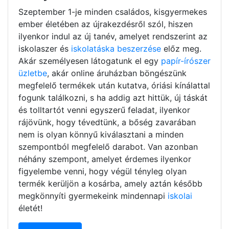
Szeptember 1-je minden családos, kisgyermekes
ember életében az újrakezdésről szól, hiszen
ilyenkor indul az új tanév, amelyet rendszerint az
iskolaszer és
iskolatáska beszerzése
előz meg.
Akár személyesen látogatunk el egy
papír-írószer
üzletbe
, akár online áruházban böngészünk
megfelelő termékek után kutatva, óriási kínálattal
fogunk találkozni, s ha addig azt hittük, új táskát
és tolltartót venni egyszerű feladat, ilyenkor
rájövünk, hogy tévedtünk, a bőség zavarában
nem is olyan könnyű kiválasztani a minden
szempontból megfelelő darabot. Van azonban
néhány szempont, amelyet érdemes ilyenkor
figyelembe venni, hogy végül tényleg olyan
termék kerüljön a kosárba, amely aztán később
megkönnyíti gyermekeink mindennapi
iskolai
életét!