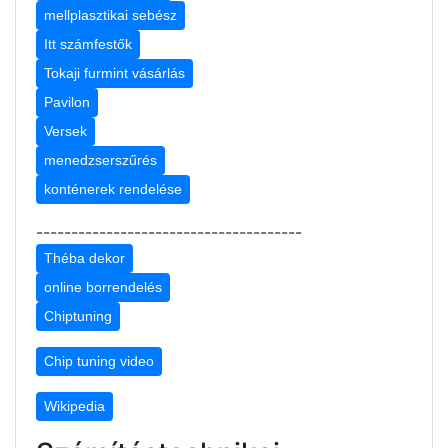
mellplasztikai sebész
Itt számfestők
Tokaji furmint vásárlás
Pavilon
Versek
menedzserszűrés
konténerek rendelése
--------------------------------------
Théba dekor
online borrendelés
Chiptuning
Chip tuning video
Wikipedia