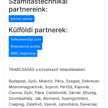
Számítástechnikai
partnereink:
iphone szerviz
Külföldi partnerek:
Selfesteem2go.com
Motivational quotes
MMC chiptuning
TANÁCSADÁS a következő településeken:
Budapest, Győr, Miskolc, Pécs, Szeged, Debrecen
Mosonmagyaróvár, Sopron, Fertőd, Kapuvár,
Csorna, Győr, Pápa, Celldömölk, Sárvár, Kőszeg,
Szombathely, Ják, Körmend, Szentgotthárd,
Csepreg, Zalalövő, Vasvár, Jánosháza, Devecser,