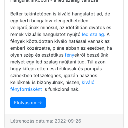
Beltér tekintetében is kiváló hangulatot ad, de
egy kerti bungalow elengedhetetlen
velejárójának minősül, az időtállóan divatos és
remek vizuális hangulatot nyújtó
led szalag.
A
fények köztudottan kiváló hatással vannak az
emberi közérzetre, pláne abban az esetben, ha
olyan szép és esztétikus
fény
ekről beszélünk
melyet egy led szalag nyújtani tud. Túl azon,
hogy kifejezetten esztétikusak és pompás
színekben tetszelegnek, igazán hasznos
kelléknek is bizonyulnak, hiszen,
kiváló
fényforrásként
is funkcionálnak.
Elolvasom →
Létrehozás dátuma: 2022-09-26