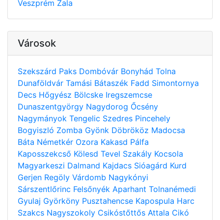
Veszprém
Zala
Városok
Szekszárd
Paks
Dombóvár
Bonyhád
Tolna
Dunaföldvár
Tamási
Bátaszék
Fadd
Simontornya
Decs
Hőgyész
Bölcske
Iregszemcse
Dunaszentgyörgy
Nagydorog
Őcsény
Nagymányok
Tengelic
Szedres
Pincehely
Bogyiszló
Zomba
Gyönk
Döbrököz
Madocsa
Báta
Németkér
Ozora
Kakasd
Pálfa
Kaposszekcső
Kölesd
Tevel
Szakály
Kocsola
Magyarkeszi
Dalmand
Kajdacs
Sióagárd
Kurd
Gerjen
Regöly
Várdomb
Nagykónyi
Sárszentlőrinc
Felsőnyék
Aparhant
Tolnanémedi
Gyulaj
Györköny
Pusztahencse
Kapospula
Harc
Szakcs
Nagyszokoly
Csikóstőttős
Attala
Cikó