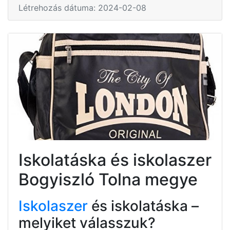
Létrehozás dátuma: 2024-02-08
Iskolatáska és iskolaszer
Bogyiszló Tolna megye
Iskolaszer
és iskolatáska –
melyiket válasszuk?