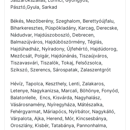
Pásztó,Gyula, Sarkad
Békés, Mezőberény, Szeghalom, Berettyóújfalu,
Biharkeresztes, Püspökladány, Karcag, Derecske,
Nádudvar, Hajdúszoboszló, Debrecen,
Balmazújváros, Hajdúböszörmény, Téglás,
Hajdúhadház, Nyíradony, Újfehértó, Hajdúdorog,
Mezőcsát, Polgár, Hajdúnánás, Tiszaújváros,
Tiszavasvári, Tiszalök, Tokaj, Felsőzsolca,
Szikszó, Szerencs, Sárospatak, Zalaszentgrót
Hévíz, Tapolca, Keszthely, Lenti, Zalakaros,
Letenye, Nagykanizsa, Marcali, Böhönye, Fonyód,
Balatonlelle, Encs, Kisvárda, Nagyhalász,
Vásárosnamény, Nyíregyháza, Mátészalka,
Fehérgyarmat, Máriapócs, Nyírbátor, Nagykálló,
Várpalota, Ajka, Herend, Mór, Kincsesbánya,
Oroszlány, Kisbér, Tatabánya, Pannonhalma,