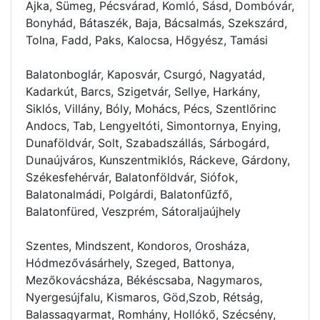
Ajka, Sümeg, Pécsvárad, Komló, Sásd, Dombóvár,
Bonyhád, Bátaszék, Baja, Bácsalmás, Szekszárd,
Tolna, Fadd, Paks, Kalocsa, Hőgyész, Tamási
Balatonboglár, Kaposvár, Csurgó, Nagyatád,
Kadarkút, Barcs, Szigetvár, Sellye, Harkány,
Siklós, Villány, Bóly, Mohács, Pécs, Szentlőrinc
Andocs, Tab, Lengyeltóti, Simontornya, Enying,
Dunaföldvár, Solt, Szabadszállás, Sárbogárd,
Dunaújváros, Kunszentmiklós, Ráckeve, Gárdony,
Székesfehérvár, Balatonföldvár, Siófok,
Balatonalmádi, Polgárdi, Balatonfűzfő,
Balatonfüred, Veszprém, Sátoraljaújhely
Szentes, Mindszent, Kondoros, Orosháza,
Hódmezővásárhely, Szeged, Battonya,
Mezőkovácsháza, Békéscsaba, Nagymaros,
Nyergesújfalu, Kismaros, Göd,Szob, Rétság,
Balassagyarmat, Romhány, Hollókő, Szécsény,