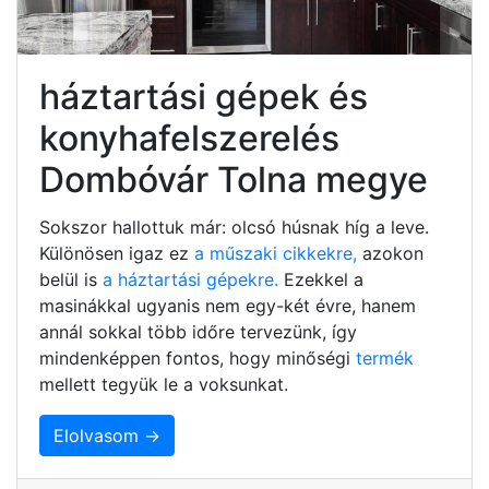
háztartási gépek és
konyhafelszerelés
Dombóvár Tolna megye
Sokszor hallottuk már: olcsó húsnak híg a leve.
Különösen igaz ez
a műszaki cikkekre,
azokon
belül is
a háztartási gépekre.
Ezekkel a
masinákkal ugyanis nem egy-két évre, hanem
annál sokkal több időre tervezünk, így
mindenképpen fontos, hogy minőségi
termék
mellett tegyük le a voksunkat.
Elolvasom →