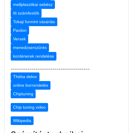
mellplasztikai sebész
Itt számfestők
Tokaji furmint vásárlás
Pavilon
Versek
menedzserszűrés
konténerek rendelése
--------------------------------------
Théba dekor
online borrendelés
Chiptuning
Chip tuning video
Wikipedia