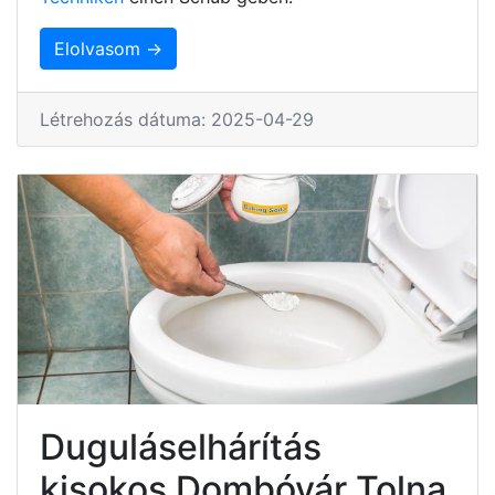
Elolvasom →
Létrehozás dátuma: 2025-04-29
Duguláselhárítás
kisokos Dombóvár Tolna