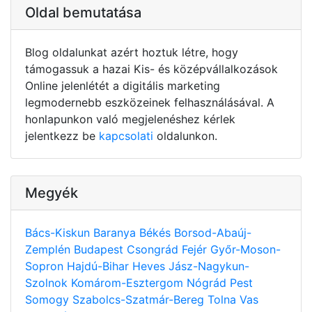
Oldal bemutatása
Blog oldalunkat azért hoztuk létre, hogy
támogassuk a hazai Kis- és középvállalkozások
Online jelenlétét a digitális marketing
legmodernebb eszközeinek felhasználásával. A
honlapunkon való megjelenéshez kérlek
jelentkezz be
kapcsolati
oldalunkon.
Megyék
Bács-Kiskun
Baranya
Békés
Borsod-Abaúj-
Zemplén
Budapest
Csongrád
Fejér
Győr-Moson-
Sopron
Hajdú-Bihar
Heves
Jász-Nagykun-
Szolnok
Komárom-Esztergom
Nógrád
Pest
Somogy
Szabolcs-Szatmár-Bereg
Tolna
Vas