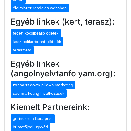
élelmiszer rendelés webshop
Egyéb linkek (kert, terasz):
fedett kocsibeálló ötletek
kész polikarbonát előtetők
terasztető
Egyéb linkek
(angolnyelvtanfolyam.org):
zahnarzt down pillows marketing
seo marketing hivatkozások
Kiemelt Partnereink:
gerinctorna Budapest
büntetőjogi ügyvéd