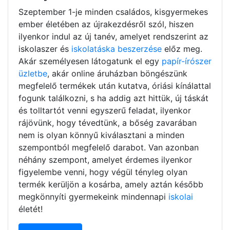
Szeptember 1-je minden családos, kisgyermekes
ember életében az újrakezdésről szól, hiszen
ilyenkor indul az új tanév, amelyet rendszerint az
iskolaszer és
iskolatáska beszerzése
előz meg.
Akár személyesen látogatunk el egy
papír-írószer
üzletbe
, akár online áruházban böngészünk
megfelelő termékek után kutatva, óriási kínálattal
fogunk találkozni, s ha addig azt hittük, új táskát
és tolltartót venni egyszerű feladat, ilyenkor
rájövünk, hogy tévedtünk, a bőség zavarában
nem is olyan könnyű kiválasztani a minden
szempontból megfelelő darabot. Van azonban
néhány szempont, amelyet érdemes ilyenkor
figyelembe venni, hogy végül tényleg olyan
termék kerüljön a kosárba, amely aztán később
megkönnyíti gyermekeink mindennapi
iskolai
életét!