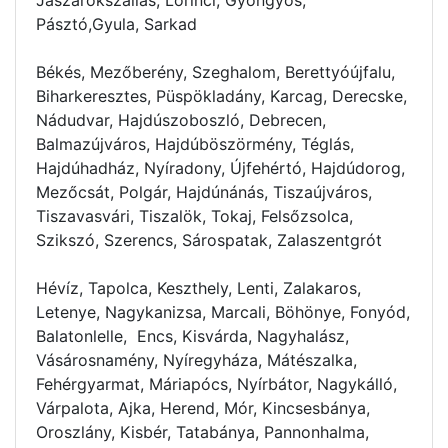
Pásztó,Gyula, Sarkad
Békés, Mezőberény, Szeghalom, Berettyóújfalu,
Biharkeresztes, Püspökladány, Karcag, Derecske,
Nádudvar, Hajdúszoboszló, Debrecen,
Balmazújváros, Hajdúböszörmény, Téglás,
Hajdúhadház, Nyíradony, Újfehértó, Hajdúdorog,
Mezőcsát, Polgár, Hajdúnánás, Tiszaújváros,
Tiszavasvári, Tiszalök, Tokaj, Felsőzsolca,
Szikszó, Szerencs, Sárospatak, Zalaszentgrót
Hévíz, Tapolca, Keszthely, Lenti, Zalakaros,
Letenye, Nagykanizsa, Marcali, Böhönye, Fonyód,
Balatonlelle, Encs, Kisvárda, Nagyhalász,
Vásárosnamény, Nyíregyháza, Mátészalka,
Fehérgyarmat, Máriapócs, Nyírbátor, Nagykálló,
Várpalota, Ajka, Herend, Mór, Kincsesbánya,
Oroszlány, Kisbér, Tatabánya, Pannonhalma,