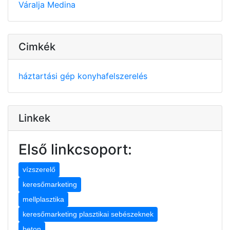
Váralja
Medina
Cimkék
háztartási gép
konyhafelszerelés
Linkek
Első linkcsoport:
vízszerelő
keresőmarketing
mellplasztika
keresőmarketing plasztikai sebészeknek
beton