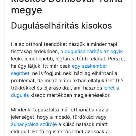
megye
Duguláselhárítás kisokos
Ha az otthoni teendőket nézzük a mindennapi
tisztaság érdekében,
a duguláselhárítás az egyik
legkellemetlenebb, legfárasztóbb feladat. Persze,
ha úgy látjuk, itt már csak
egy szakember
segíthet
, ne is fogjunk neki házilag elhárítani a
problémát, de mi az alábbiakban ellátjuk Önt DIY
trükkökkel és eljárásokkal, ami hasznos
lehet a
dugulás
kisebb mértékben megjelenésekor.
Mindenki tapasztalta már otthonában az a
jelenséget, hogy a mosdó, fürdőkád vagy
zuhanytálca szűrője
a külső hatások miatt
eldugult. Ez főleg ismerős lehet azoknak a