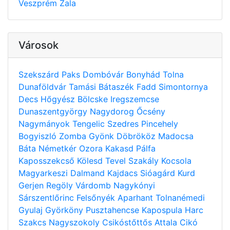
Veszprém
Zala
Városok
Szekszárd
Paks
Dombóvár
Bonyhád
Tolna
Dunaföldvár
Tamási
Bátaszék
Fadd
Simontornya
Decs
Hőgyész
Bölcske
Iregszemcse
Dunaszentgyörgy
Nagydorog
Őcsény
Nagymányok
Tengelic
Szedres
Pincehely
Bogyiszló
Zomba
Gyönk
Döbrököz
Madocsa
Báta
Németkér
Ozora
Kakasd
Pálfa
Kaposszekcső
Kölesd
Tevel
Szakály
Kocsola
Magyarkeszi
Dalmand
Kajdacs
Sióagárd
Kurd
Gerjen
Regöly
Várdomb
Nagykónyi
Sárszentlőrinc
Felsőnyék
Aparhant
Tolnanémedi
Gyulaj
Györköny
Pusztahencse
Kapospula
Harc
Szakcs
Nagyszokoly
Csikóstőttős
Attala
Cikó