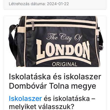
Létrehozás dátuma: 2024-01-22
Iskolatáska és iskolaszer
Dombóvár Tolna megye
Iskolaszer
és iskolatáska –
melyiket válasszuk?