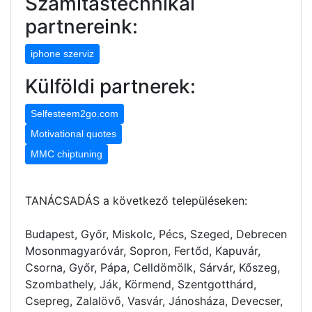
Számítástechnikai
partnereink:
iphone szerviz
Külföldi partnerek:
Selfesteem2go.com
Motivational quotes
MMC chiptuning
TANÁCSADÁS a következő településeken:
Budapest, Győr, Miskolc, Pécs, Szeged, Debrecen
Mosonmagyaróvár, Sopron, Fertőd, Kapuvár,
Csorna, Győr, Pápa, Celldömölk, Sárvár, Kőszeg,
Szombathely, Ják, Körmend, Szentgotthárd,
Csepreg, Zalalövő, Vasvár, Jánosháza, Devecser,