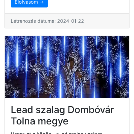
Elolvasom →
Létrehozás dátuma: 2024-01-22
Lead szalag Dombóvár
Tolna megye
Hangulat a köbön - a led szalag varázsa