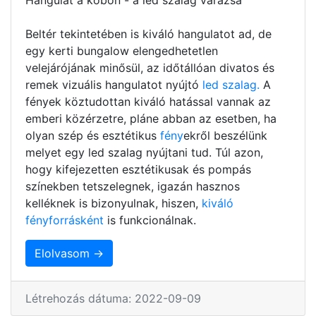
Beltér tekintetében is kiváló hangulatot ad, de
egy kerti bungalow elengedhetetlen
velejárójának minősül, az időtállóan divatos és
remek vizuális hangulatot nyújtó
led szalag.
A
fények köztudottan kiváló hatással vannak az
emberi közérzetre, pláne abban az esetben, ha
olyan szép és esztétikus
fény
ekről beszélünk
melyet egy led szalag nyújtani tud. Túl azon,
hogy kifejezetten esztétikusak és pompás
színekben tetszelegnek, igazán hasznos
kelléknek is bizonyulnak, hiszen,
kiváló
fényforrásként
is funkcionálnak.
Elolvasom →
Létrehozás dátuma: 2022-09-09