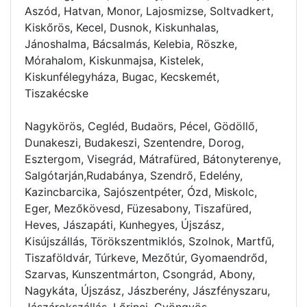
Aszód, Hatvan, Monor, Lajosmizse, Soltvadkert,
Kiskőrös, Kecel, Dusnok, Kiskunhalas,
Jánoshalma, Bácsalmás, Kelebia, Röszke,
Mórahalom, Kiskunmajsa, Kistelek,
Kiskunfélegyháza, Bugac, Kecskemét,
Tiszakécske
Nagykörös, Cegléd, Budaörs, Pécel, Gödöllő,
Dunakeszi, Budakeszi, Szentendre, Dorog,
Esztergom, Visegrád, Mátrafüred, Bátonyterenye,
Salgótarján,Rudabánya, Szendrő, Edelény,
Kazincbarcika, Sajószentpéter, Ózd, Miskolc,
Eger, Mezőkövesd, Füzesabony, Tiszafüred,
Heves, Jászapáti, Kunhegyes, Újszász,
Kisújszállás, Törökszentmiklós, Szolnok, Martfű,
Tiszaföldvár, Túrkeve, Mezőtúr, Gyomaendrőd,
Szarvas, Kunszentmárton, Csongrád, Abony,
Nagykáta, Újszász, Jászberény, Jászfényszaru,
Jászárokszállás, Lőrinci, Gyöngyös,