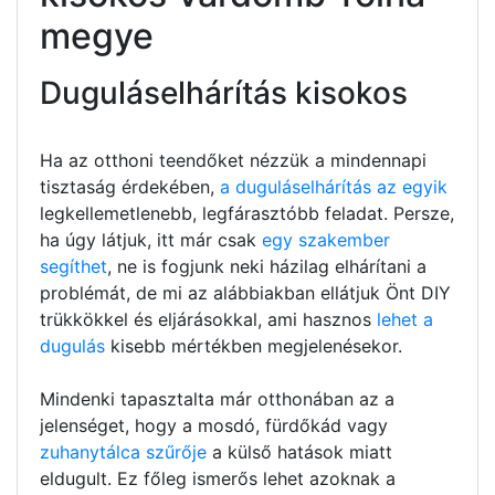
megye
Duguláselhárítás kisokos
Ha az otthoni teendőket nézzük a mindennapi
tisztaság érdekében,
a duguláselhárítás az egyik
legkellemetlenebb, legfárasztóbb feladat. Persze,
ha úgy látjuk, itt már csak
egy szakember
segíthet
, ne is fogjunk neki házilag elhárítani a
problémát, de mi az alábbiakban ellátjuk Önt DIY
trükkökkel és eljárásokkal, ami hasznos
lehet a
dugulás
kisebb mértékben megjelenésekor.
Mindenki tapasztalta már otthonában az a
jelenséget, hogy a mosdó, fürdőkád vagy
zuhanytálca szűrője
a külső hatások miatt
eldugult. Ez főleg ismerős lehet azoknak a