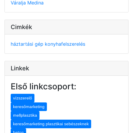
Váralja
Medina
Cimkék
háztartási gép
konyhafelszerelés
Linkek
Első linkcsoport:
vízszerelő
keresőmarketing
mellplasztika
keresőmarketing plasztikai sebészeknek
beton