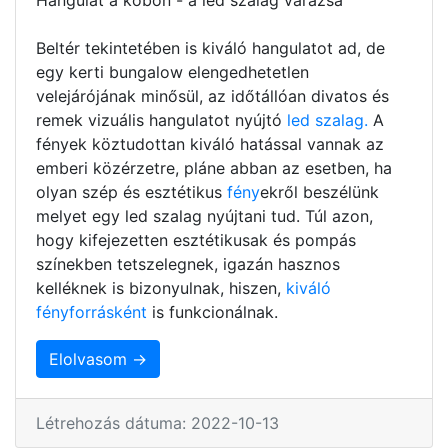
Beltér tekintetében is kiváló hangulatot ad, de
egy kerti bungalow elengedhetetlen
velejárójának minősül, az időtállóan divatos és
remek vizuális hangulatot nyújtó
led szalag.
A
fények köztudottan kiváló hatással vannak az
emberi közérzetre, pláne abban az esetben, ha
olyan szép és esztétikus
fény
ekről beszélünk
melyet egy led szalag nyújtani tud. Túl azon,
hogy kifejezetten esztétikusak és pompás
színekben tetszelegnek, igazán hasznos
kelléknek is bizonyulnak, hiszen,
kiváló
fényforrásként
is funkcionálnak.
Elolvasom →
Létrehozás dátuma: 2022-10-13