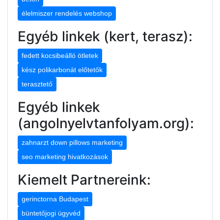
élelmiszer rendelés webshop
Egyéb linkek (kert, terasz):
fedett kocsibeálló ötletek
kész polikarbonát előtetők
terasztető
Egyéb linkek
(angolnyelvtanfolyam.org):
zahnarzt down pillows marketing
seo marketing hivatkozások
Kiemelt Partnereink:
gerinctorna Budapest
büntetőjogi ügyvéd