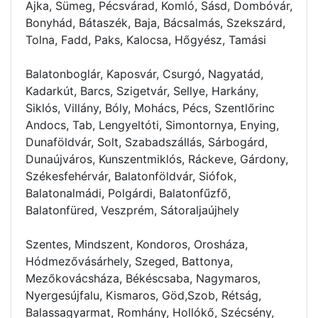
Ajka, Sümeg, Pécsvárad, Komló, Sásd, Dombóvár,
Bonyhád, Bátaszék, Baja, Bácsalmás, Szekszárd,
Tolna, Fadd, Paks, Kalocsa, Hőgyész, Tamási
Balatonboglár, Kaposvár, Csurgó, Nagyatád,
Kadarkút, Barcs, Szigetvár, Sellye, Harkány,
Siklós, Villány, Bóly, Mohács, Pécs, Szentlőrinc
Andocs, Tab, Lengyeltóti, Simontornya, Enying,
Dunaföldvár, Solt, Szabadszállás, Sárbogárd,
Dunaújváros, Kunszentmiklós, Ráckeve, Gárdony,
Székesfehérvár, Balatonföldvár, Siófok,
Balatonalmádi, Polgárdi, Balatonfűzfő,
Balatonfüred, Veszprém, Sátoraljaújhely
Szentes, Mindszent, Kondoros, Orosháza,
Hódmezővásárhely, Szeged, Battonya,
Mezőkovácsháza, Békéscsaba, Nagymaros,
Nyergesújfalu, Kismaros, Göd,Szob, Rétság,
Balassagyarmat, Romhány, Hollókő, Szécsény,