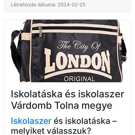
Létrehozás dátuma: 2024-02-25
Iskolatáska és iskolaszer
Várdomb Tolna megye
Iskolaszer
és iskolatáska –
melyiket válasszuk?