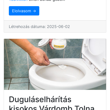
Elolvasom →
Létrehozás dátuma: 2025-06-02
Duguláselhárítás
kisokos Várdomb Tolna