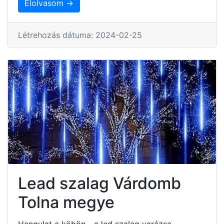
Elolvasom →
Létrehozás dátuma: 2024-02-25
Lead szalag Várdomb
Tolna megye
Hangulat a köbön - a led szalag varázsa