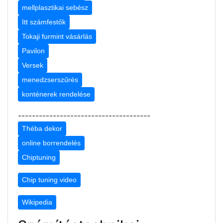
mellplasztikai sebész
Itt számfestők
Tokaji furmint vásárlás
Pavilon
Versek
menedzserszűrés
konténerek rendelése
--------------------------------------
Théba dekor
online borrendelés
Chiptuning
Chip tuning video
Wikipedia