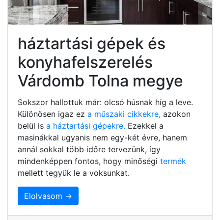
háztartási gépek és
konyhafelszerelés
Várdomb Tolna megye
Sokszor hallottuk már: olcsó húsnak híg a leve.
Különösen igaz ez
a műszaki cikkekre,
azokon
belül is
a háztartási gépekre.
Ezekkel a
masinákkal ugyanis nem egy-két évre, hanem
annál sokkal több időre tervezünk, így
mindenképpen fontos, hogy minőségi
termék
mellett tegyük le a voksunkat.
Elolvasom →