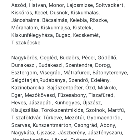
Aszód, Hatvan, Monor, Lajosmizse, Soltvadkert,
Kiskőrös, Kecel, Dusnok, Kiskunhalas,
Jánoshalma, Bácsalmás, Kelebia, Röszke,
Mórahalom, Kiskunmajsa, Kistelek,
Kiskunfélegyháza, Bugac, Kecskemét,
Tiszakécske
Nagykörös, Cegléd, Budaörs, Pécel, Gödöllő,
Dunakeszi, Budakeszi, Szentendre, Dorog,
Esztergom, Visegrád, Mátrafüred, Bátonyterenye,
Salgótarján,Rudabánya, Szendrő, Edelény,
Kazincbarcika, Sajószentpéter, Ózd, Miskolc,
Eger, Mezőkövesd, Füzesabony, Tiszafüred,
Heves, Jászapáti, Kunhegyes, Újszász,
Kisújszállás, Törökszentmiklós, Szolnok, Martfű,
Tiszaföldvár, Túrkeve, Mezőtúr, Gyomaendrőd,
Szarvas, Kunszentmárton, Csongrád, Abony,
Nagykáta, Újszász, Jászberény, Jászfényszaru,
Jászárokszállás, Lőrinci, Gyöngyös,