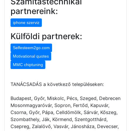
Számítástechnikai
partnereink:
iphone szerviz
Külföldi partnerek:
Selfesteem2go.com
Motivational quotes
MMC chiptuning
TANÁCSADÁS a következő településeken:
Budapest, Győr, Miskolc, Pécs, Szeged, Debrecen
Mosonmagyaróvár, Sopron, Fertőd, Kapuvár,
Csorna, Győr, Pápa, Celldömölk, Sárvár, Kőszeg,
Szombathely, Ják, Körmend, Szentgotthárd,
Csepreg, Zalalövő, Vasvár, Jánosháza, Devecser,