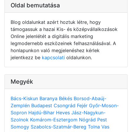
Oldal bemutatása
Blog oldalunkat azért hoztuk létre, hogy
támogassuk a hazai Kis- és középvállalkozások
Online jelenlétét a digitális marketing
legmodernebb eszközeinek felhasználásával. A
honlapunkon való megjelenéshez kérlek
jelentkezz be
kapcsolati
oldalunkon.
Megyék
Bács-Kiskun
Baranya
Békés
Borsod-Abaúj-
Zemplén
Budapest
Csongrád
Fejér
Győr-Moson-
Sopron
Hajdú-Bihar
Heves
Jász-Nagykun-
Szolnok
Komárom-Esztergom
Nógrád
Pest
Somogy
Szabolcs-Szatmár-Bereg
Tolna
Vas