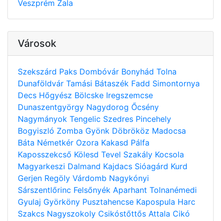
Veszprém
Zala
Városok
Szekszárd
Paks
Dombóvár
Bonyhád
Tolna
Dunaföldvár
Tamási
Bátaszék
Fadd
Simontornya
Decs
Hőgyész
Bölcske
Iregszemcse
Dunaszentgyörgy
Nagydorog
Őcsény
Nagymányok
Tengelic
Szedres
Pincehely
Bogyiszló
Zomba
Gyönk
Döbrököz
Madocsa
Báta
Németkér
Ozora
Kakasd
Pálfa
Kaposszekcső
Kölesd
Tevel
Szakály
Kocsola
Magyarkeszi
Dalmand
Kajdacs
Sióagárd
Kurd
Gerjen
Regöly
Várdomb
Nagykónyi
Sárszentlőrinc
Felsőnyék
Aparhant
Tolnanémedi
Gyulaj
Györköny
Pusztahencse
Kapospula
Harc
Szakcs
Nagyszokoly
Csikóstőttős
Attala
Cikó