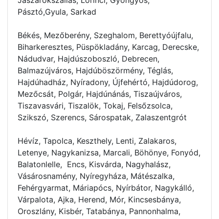
Pásztó,Gyula, Sarkad
Békés, Mezőberény, Szeghalom, Berettyóújfalu,
Biharkeresztes, Püspökladány, Karcag, Derecske,
Nádudvar, Hajdúszoboszló, Debrecen,
Balmazújváros, Hajdúböszörmény, Téglás,
Hajdúhadház, Nyíradony, Újfehértó, Hajdúdorog,
Mezőcsát, Polgár, Hajdúnánás, Tiszaújváros,
Tiszavasvári, Tiszalök, Tokaj, Felsőzsolca,
Szikszó, Szerencs, Sárospatak, Zalaszentgrót
Hévíz, Tapolca, Keszthely, Lenti, Zalakaros,
Letenye, Nagykanizsa, Marcali, Böhönye, Fonyód,
Balatonlelle, Encs, Kisvárda, Nagyhalász,
Vásárosnamény, Nyíregyháza, Mátészalka,
Fehérgyarmat, Máriapócs, Nyírbátor, Nagykálló,
Várpalota, Ajka, Herend, Mór, Kincsesbánya,
Oroszlány, Kisbér, Tatabánya, Pannonhalma,