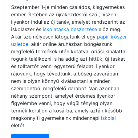
Szeptember 1-je minden családos, kisgyermekes
ember életében az újrakezdésről szól, hiszen
ilyenkor indul az új tanév, amelyet rendszerint az
iskolaszer és
iskolatáska beszerzése
előz meg.
Akár személyesen látogatunk el egy
papír-írószer
üzletbe
, akár online áruházban böngészünk
megfelelő termékek után kutatva, óriási kínálattal
fogunk találkozni, s ha addig azt hittük, új táskát
és tolltartót venni egyszerű feladat, ilyenkor
rájövünk, hogy tévedtünk, a bőség zavarában
nem is olyan könnyű kiválasztani a minden
szempontból megfelelő darabot. Van azonban
néhány szempont, amelyet érdemes ilyenkor
figyelembe venni, hogy végül tényleg olyan
termék kerüljön a kosárba, amely aztán később
megkönnyíti gyermekeink mindennapi
iskolai
életét!