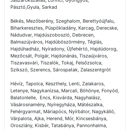
Pásztó,Gyula, Sarkad
Békés, Mezőberény, Szeghalom, Berettyóújfalu,
Biharkeresztes, Püspökladány, Karcag, Derecske,
Nádudvar, Hajdúszoboszló, Debrecen,
Balmazújváros, Hajdúböszörmény, Téglás,
Hajdúhadház, Nyíradony, Újfehértó, Hajdúdorog,
Mezőcsát, Polgár, Hajdúnánás, Tiszaújváros,
Tiszavasvári, Tiszalök, Tokaj, Felsőzsolca,
Szikszó, Szerencs, Sárospatak, Zalaszentgrót
Hévíz, Tapolca, Keszthely, Lenti, Zalakaros,
Letenye, Nagykanizsa, Marcali, Böhönye, Fonyód,
Balatonlelle, Encs, Kisvárda, Nagyhalász,
Vásárosnamény, Nyíregyháza, Mátészalka,
Fehérgyarmat, Máriapócs, Nyírbátor, Nagykálló,
Várpalota, Ajka, Herend, Mór, Kincsesbánya,
Oroszlány, Kisbér, Tatabánya, Pannonhalma,