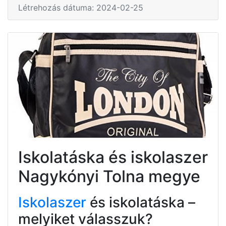
Létrehozás dátuma: 2024-02-25
Iskolatáska és iskolaszer
Nagykónyi Tolna megye
Iskolaszer
és iskolatáska –
melyiket válasszuk?