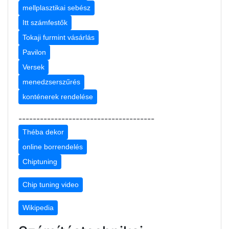
mellplasztikai sebész
Itt számfestők
Tokaji furmint vásárlás
Pavilon
Versek
menedzserszűrés
konténerek rendelése
--------------------------------------
Théba dekor
online borrendelés
Chiptuning
Chip tuning video
Wikipedia