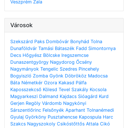
Veszprém
Zala
Városok
Szekszárd
Paks
Dombóvár
Bonyhád
Tolna
Dunaföldvár
Tamási
Bátaszék
Fadd
Simontornya
Decs
Hőgyész
Bölcske
Iregszemcse
Dunaszentgyörgy
Nagydorog
Őcsény
Nagymányok
Tengelic
Szedres
Pincehely
Bogyiszló
Zomba
Gyönk
Döbrököz
Madocsa
Báta
Németkér
Ozora
Kakasd
Pálfa
Kaposszekcső
Kölesd
Tevel
Szakály
Kocsola
Magyarkeszi
Dalmand
Kajdacs
Sióagárd
Kurd
Gerjen
Regöly
Várdomb
Nagykónyi
Sárszentlőrinc
Felsőnyék
Aparhant
Tolnanémedi
Gyulaj
Györköny
Pusztahencse
Kapospula
Harc
Szakcs
Nagyszokoly
Csikóstőttős
Attala
Cikó