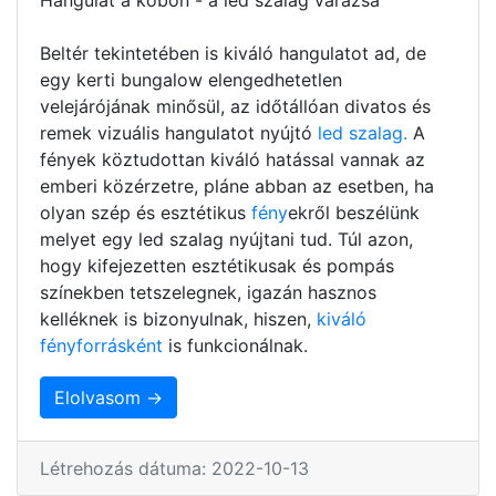
Beltér tekintetében is kiváló hangulatot ad, de
egy kerti bungalow elengedhetetlen
velejárójának minősül, az időtállóan divatos és
remek vizuális hangulatot nyújtó
led szalag.
A
fények köztudottan kiváló hatással vannak az
emberi közérzetre, pláne abban az esetben, ha
olyan szép és esztétikus
fény
ekről beszélünk
melyet egy led szalag nyújtani tud. Túl azon,
hogy kifejezetten esztétikusak és pompás
színekben tetszelegnek, igazán hasznos
kelléknek is bizonyulnak, hiszen,
kiváló
fényforrásként
is funkcionálnak.
Elolvasom →
Létrehozás dátuma: 2022-10-13