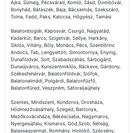
Ajka, Sümeg, Pécsvárad, Komló, Sásd, Dombóvár,
Bonyhád, Bátaszék, Baja, Bácsalmás, Szekszárd,
Tolna, Fadd, Paks, Kalocsa, Hőgyész, Tamási
Balatonboglár, Kaposvár, Csurgó, Nagyatád,
Kadarkút, Barcs, Szigetvár, Sellye, Harkány,
Siklós, Villány, Bóly, Mohács, Pécs, Szentlőrinc
Andocs, Tab, Lengyeltóti, Simontornya, Enying,
Dunaföldvár, Solt, Szabadszállás, Sárbogárd,
Dunaújváros, Kunszentmiklós, Ráckeve, Gárdony,
Székesfehérvár, Balatonföldvár, Siófok,
Balatonalmádi, Polgárdi, Balatonfűzfő,
Balatonfüred, Veszprém, Sátoraljaújhely
Szentes, Mindszent, Kondoros, Orosháza,
Hódmezővásárhely, Szeged, Battonya,
Mezőkovácsháza, Békéscsaba, Nagymaros,
Nyergesújfalu, Kismaros, Göd,Szob, Rétság,
Balassagyarmat, Romhány, Hollókő, Szécsény,