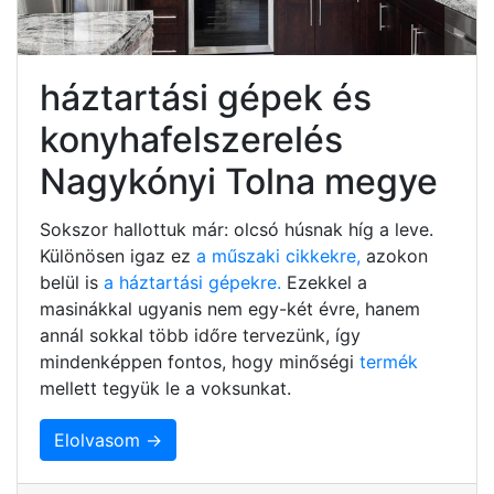
háztartási gépek és
konyhafelszerelés
Nagykónyi Tolna megye
Sokszor hallottuk már: olcsó húsnak híg a leve.
Különösen igaz ez
a műszaki cikkekre,
azokon
belül is
a háztartási gépekre.
Ezekkel a
masinákkal ugyanis nem egy-két évre, hanem
annál sokkal több időre tervezünk, így
mindenképpen fontos, hogy minőségi
termék
mellett tegyük le a voksunkat.
Elolvasom →