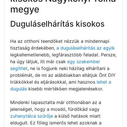
megye
Duguláselhárítás kisokos
Ha az otthoni teendőket nézzük a mindennapi
tisztaság érdekében,
a duguláselhárítás az egyik
legkellemetlenebb, legfárasztóbb feladat. Persze,
ha úgy látjuk, itt már csak
egy szakember
segíthet
, ne is fogjunk neki házilag elhárítani a
problémát, de mi az alábbiakban ellátjuk Önt DIY
trükkökkel és eljárásokkal, ami hasznos
lehet a
dugulás
kisebb mértékben megjelenésekor.
Mindenki tapasztalta már otthonában az a
jelenséget, hogy a mosdó, fürdőkád vagy
zuhanytálca szűrője
a külső hatások miatt
eldugult. Ez főleg ismerős lehet azoknak a