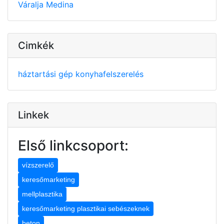
Váralja
Medina
Cimkék
háztartási gép
konyhafelszerelés
Linkek
Első linkcsoport:
vízszerelő
keresőmarketing
mellplasztika
keresőmarketing plasztikai sebészeknek
beton