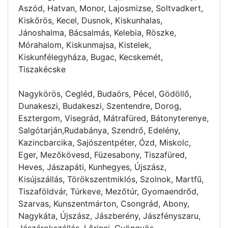
Aszód, Hatvan, Monor, Lajosmizse, Soltvadkert,
Kiskőrös, Kecel, Dusnok, Kiskunhalas,
Jánoshalma, Bácsalmás, Kelebia, Röszke,
Mórahalom, Kiskunmajsa, Kistelek,
Kiskunfélegyháza, Bugac, Kecskemét,
Tiszakécske
Nagykörös, Cegléd, Budaörs, Pécel, Gödöllő,
Dunakeszi, Budakeszi, Szentendre, Dorog,
Esztergom, Visegrád, Mátrafüred, Bátonyterenye,
Salgótarján,Rudabánya, Szendrő, Edelény,
Kazincbarcika, Sajószentpéter, Ózd, Miskolc,
Eger, Mezőkövesd, Füzesabony, Tiszafüred,
Heves, Jászapáti, Kunhegyes, Újszász,
Kisújszállás, Törökszentmiklós, Szolnok, Martfű,
Tiszaföldvár, Túrkeve, Mezőtúr, Gyomaendrőd,
Szarvas, Kunszentmárton, Csongrád, Abony,
Nagykáta, Újszász, Jászberény, Jászfényszaru,
Jászárokszállás, Lőrinci, Gyöngyös,