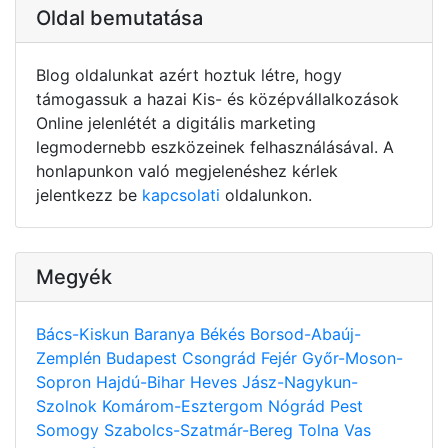
Oldal bemutatása
Blog oldalunkat azért hoztuk létre, hogy
támogassuk a hazai Kis- és középvállalkozások
Online jelenlétét a digitális marketing
legmodernebb eszközeinek felhasználásával. A
honlapunkon való megjelenéshez kérlek
jelentkezz be
kapcsolati
oldalunkon.
Megyék
Bács-Kiskun
Baranya
Békés
Borsod-Abaúj-
Zemplén
Budapest
Csongrád
Fejér
Győr-Moson-
Sopron
Hajdú-Bihar
Heves
Jász-Nagykun-
Szolnok
Komárom-Esztergom
Nógrád
Pest
Somogy
Szabolcs-Szatmár-Bereg
Tolna
Vas