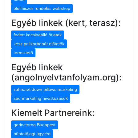
élelmiszer rendelés webshop
Egyéb linkek (kert, terasz):
fedett kocsibeálló ötletek
kész polikarbonát előtetők
terasztető
Egyéb linkek
(angolnyelvtanfolyam.org):
zahnarzt down pillows marketing
seo marketing hivatkozások
Kiemelt Partnereink:
gerinctorna Budapest
büntetőjogi ügyvéd