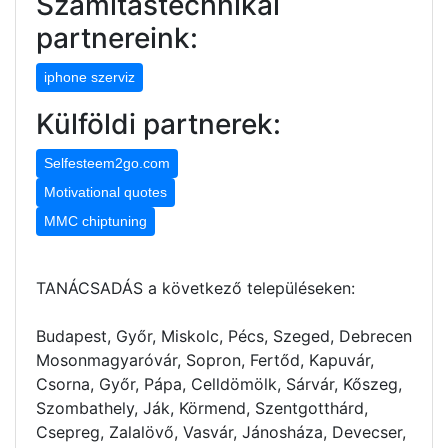
Számítástechnikai
partnereink:
iphone szerviz
Külföldi partnerek:
Selfesteem2go.com
Motivational quotes
MMC chiptuning
TANÁCSADÁS a következő településeken:
Budapest, Győr, Miskolc, Pécs, Szeged, Debrecen
Mosonmagyaróvár, Sopron, Fertőd, Kapuvár,
Csorna, Győr, Pápa, Celldömölk, Sárvár, Kőszeg,
Szombathely, Ják, Körmend, Szentgotthárd,
Csepreg, Zalalövő, Vasvár, Jánosháza, Devecser,