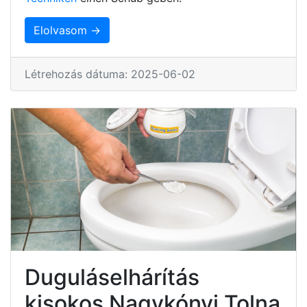
Elolvasom →
Létrehozás dátuma: 2025-06-02
Duguláselhárítás
kisokos Nagykónyi Tolna