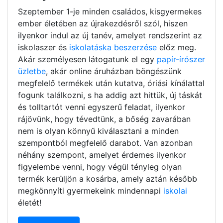
Szeptember 1-je minden családos, kisgyermekes
ember életében az újrakezdésről szól, hiszen
ilyenkor indul az új tanév, amelyet rendszerint az
iskolaszer és
iskolatáska beszerzése
előz meg.
Akár személyesen látogatunk el egy
papír-írószer
üzletbe
, akár online áruházban böngészünk
megfelelő termékek után kutatva, óriási kínálattal
fogunk találkozni, s ha addig azt hittük, új táskát
és tolltartót venni egyszerű feladat, ilyenkor
rájövünk, hogy tévedtünk, a bőség zavarában
nem is olyan könnyű kiválasztani a minden
szempontból megfelelő darabot. Van azonban
néhány szempont, amelyet érdemes ilyenkor
figyelembe venni, hogy végül tényleg olyan
termék kerüljön a kosárba, amely aztán később
megkönnyíti gyermekeink mindennapi
iskolai
életét!