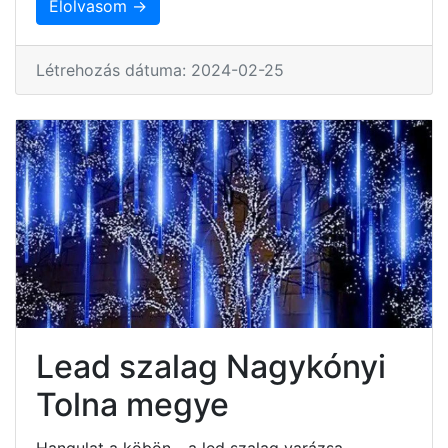
Elolvasom →
Létrehozás dátuma: 2024-02-25
Lead szalag Nagykónyi
Tolna megye
Hangulat a köbön - a led szalag varázsa