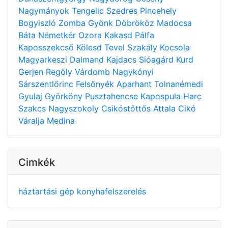
Nagymányok
Tengelic
Szedres
Pincehely
Bogyiszló
Zomba
Gyönk
Döbrököz
Madocsa
Báta
Németkér
Ozora
Kakasd
Pálfa
Kaposszekcső
Kölesd
Tevel
Szakály
Kocsola
Magyarkeszi
Dalmand
Kajdacs
Sióagárd
Kurd
Gerjen
Regöly
Várdomb
Nagykónyi
Sárszentlőrinc
Felsőnyék
Aparhant
Tolnanémedi
Gyulaj
Györköny
Pusztahencse
Kapospula
Harc
Szakcs
Nagyszokoly
Csikóstőttős
Attala
Cikó
Váralja
Medina
Cimkék
háztartási gép
konyhafelszerelés