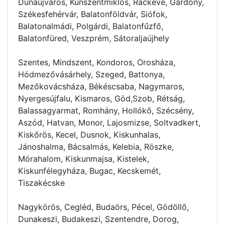
Dunaújváros, Kunszentmiklós, Ráckeve, Gárdony,
Székesfehérvár, Balatonföldvár, Siófok,
Balatonalmádi, Polgárdi, Balatonfűzfő,
Balatonfüred, Veszprém, Sátoraljaújhely
Szentes, Mindszent, Kondoros, Orosháza,
Hódmezővásárhely, Szeged, Battonya,
Mezőkovácsháza, Békéscsaba, Nagymaros,
Nyergesújfalu, Kismaros, Göd,Szob, Rétság,
Balassagyarmat, Romhány, Hollókő, Szécsény,
Aszód, Hatvan, Monor, Lajosmizse, Soltvadkert,
Kiskőrös, Kecel, Dusnok, Kiskunhalas,
Jánoshalma, Bácsalmás, Kelebia, Röszke,
Mórahalom, Kiskunmajsa, Kistelek,
Kiskunfélegyháza, Bugac, Kecskemét,
Tiszakécske
Nagykörös, Cegléd, Budaörs, Pécel, Gödöllő,
Dunakeszi, Budakeszi, Szentendre, Dorog,