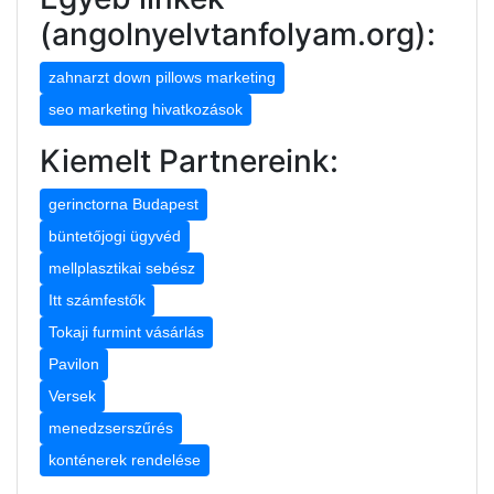
(angolnyelvtanfolyam.org):
zahnarzt down pillows marketing
seo marketing hivatkozások
Kiemelt Partnereink:
gerinctorna Budapest
büntetőjogi ügyvéd
mellplasztikai sebész
Itt számfestők
Tokaji furmint vásárlás
Pavilon
Versek
menedzserszűrés
konténerek rendelése