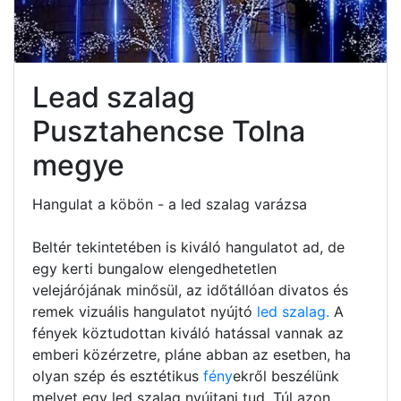
Lead szalag
Pusztahencse Tolna
megye
Hangulat a köbön - a led szalag varázsa
Beltér tekintetében is kiváló hangulatot ad, de
egy kerti bungalow elengedhetetlen
velejárójának minősül, az időtállóan divatos és
remek vizuális hangulatot nyújtó
led szalag.
A
fények köztudottan kiváló hatással vannak az
emberi közérzetre, pláne abban az esetben, ha
olyan szép és esztétikus
fény
ekről beszélünk
melyet egy led szalag nyújtani tud. Túl azon,