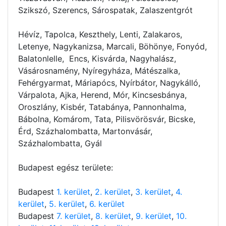
Szikszó, Szerencs, Sárospatak, Zalaszentgrót
Hévíz, Tapolca, Keszthely, Lenti, Zalakaros,
Letenye, Nagykanizsa, Marcali, Böhönye, Fonyód,
Balatonlelle, Encs, Kisvárda, Nagyhalász,
Vásárosnamény, Nyíregyháza, Mátészalka,
Fehérgyarmat, Máriapócs, Nyírbátor, Nagykálló,
Várpalota, Ajka, Herend, Mór, Kincsesbánya,
Oroszlány, Kisbér, Tatabánya, Pannonhalma,
Bábolna, Komárom, Tata, Pilisvörösvár, Bicske,
Érd, Százhalombatta, Martonvásár,
Százhalombatta, Gyál
Budapest egész területe:
Budapest
1. kerület
,
2. kerület
,
3. kerület
,
4.
kerület
,
5. kerület
,
6. kerület
Budapest
7. kerület
,
8. kerület
,
9. kerület
,
10.