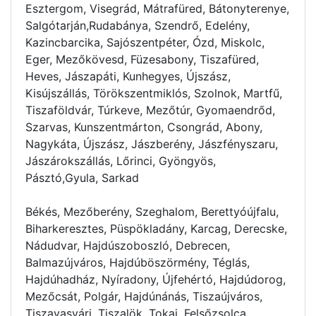
Esztergom, Visegrád, Mátrafüred, Bátonyterenye,
Salgótarján,Rudabánya, Szendrő, Edelény,
Kazincbarcika, Sajószentpéter, Ózd, Miskolc,
Eger, Mezőkövesd, Füzesabony, Tiszafüred,
Heves, Jászapáti, Kunhegyes, Újszász,
Kisújszállás, Törökszentmiklós, Szolnok, Martfű,
Tiszaföldvár, Túrkeve, Mezőtúr, Gyomaendrőd,
Szarvas, Kunszentmárton, Csongrád, Abony,
Nagykáta, Újszász, Jászberény, Jászfényszaru,
Jászárokszállás, Lőrinci, Gyöngyös,
Pásztó,Gyula, Sarkad
Békés, Mezőberény, Szeghalom, Berettyóújfalu,
Biharkeresztes, Püspökladány, Karcag, Derecske,
Nádudvar, Hajdúszoboszló, Debrecen,
Balmazújváros, Hajdúböszörmény, Téglás,
Hajdúhadház, Nyíradony, Újfehértó, Hajdúdorog,
Mezőcsát, Polgár, Hajdúnánás, Tiszaújváros,
Tiszavasvári, Tiszalök, Tokaj, Felsőzsolca,