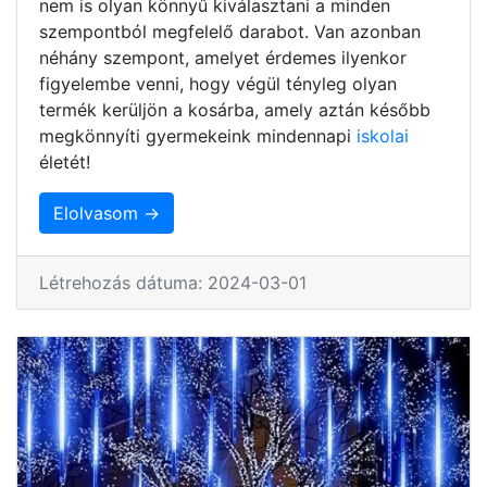
nem is olyan könnyű kiválasztani a minden
szempontból megfelelő darabot. Van azonban
néhány szempont, amelyet érdemes ilyenkor
figyelembe venni, hogy végül tényleg olyan
termék kerüljön a kosárba, amely aztán később
megkönnyíti gyermekeink mindennapi
iskolai
életét!
Elolvasom →
Létrehozás dátuma: 2024-03-01