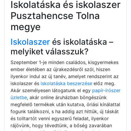
Iskolatáska és iskolaszer
Pusztahencse Tolna
megye
Iskolaszer
és iskolatáska –
melyiket válasszuk?
Szeptember 1-je minden családos, kisgyermekes
ember életében az újrakezdésről szól, hiszen
ilyenkor indul az új tanév, amelyet rendszerint az
iskolaszer és
iskolatáska beszerzése
előz meg.
Akár személyesen látogatunk el egy
papír-írószer
üzletbe
, akár online áruházban böngészünk
megfelelő termékek után kutatva, óriási kínálattal
fogunk találkozni, s ha addig azt hittük, új táskát
és tolltartót venni egyszerű feladat, ilyenkor
rájövünk, hogy tévedtünk, a bőség zavarában