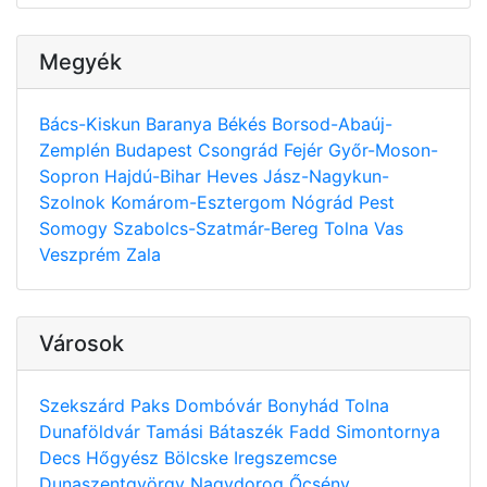
Megyék
Bács-Kiskun
Baranya
Békés
Borsod-Abaúj-
Zemplén
Budapest
Csongrád
Fejér
Győr-Moson-
Sopron
Hajdú-Bihar
Heves
Jász-Nagykun-
Szolnok
Komárom-Esztergom
Nógrád
Pest
Somogy
Szabolcs-Szatmár-Bereg
Tolna
Vas
Veszprém
Zala
Városok
Szekszárd
Paks
Dombóvár
Bonyhád
Tolna
Dunaföldvár
Tamási
Bátaszék
Fadd
Simontornya
Decs
Hőgyész
Bölcske
Iregszemcse
Dunaszentgyörgy
Nagydorog
Őcsény