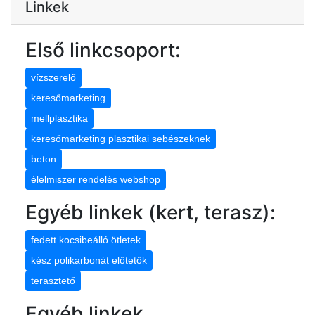
Linkek
Első linkcsoport:
vízszerelő
keresőmarketing
mellplasztika
keresőmarketing plasztikai sebészeknek
beton
élelmiszer rendelés webshop
Egyéb linkek (kert, terasz):
fedett kocsibeálló ötletek
kész polikarbonát előtetők
terasztető
Egyéb linkek