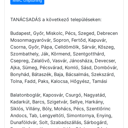
MMC chiptuning
TANÁCSADÁS a következő településeken:
Budapest, Győr, Miskolc, Pécs, Szeged, Debrecen
Mosonmagyaróvár, Sopron, Fertőd, Kapuvár,
Csorna, Győr, Pápa, Celldömölk, Sárvár, Kőszeg,
Szombathely, Ják, Körmend, Szentgotthárd,
Csepreg, Zalalövő, Vasvár, Jánosháza, Devecser,
Ajka, Sümeg, Pécsvárad, Komló, Sásd, Dombóvár,
Bonyhád, Bátaszék, Baja, Bácsalmás, Szekszárd,
Tolna, Fadd, Paks, Kalocsa, Hőgyész, Tamási
Balatonboglár, Kaposvár, Csurgó, Nagyatád,
Kadarkút, Barcs, Szigetvár, Sellye, Harkány,
Siklós, Villány, Bóly, Mohács, Pécs, Szentlőrinc
Andocs, Tab, Lengyeltóti, Simontornya, Enying,
Dunaföldvár, Solt, Szabadszállás, Sárbogárd,