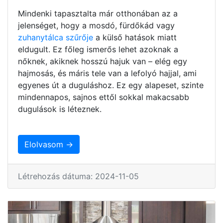
Mindenki tapasztalta már otthonában az a
jelenséget, hogy a mosdó, fürdőkád vagy
zuhanytálca szűrője
a külső hatások miatt
eldugult. Ez főleg ismerős lehet azoknak a
nőknek, akiknek hosszú hajuk van – elég egy
hajmosás, és máris tele van a lefolyó hajjal, ami
egyenes út a duguláshoz. Ez egy alapeset, szinte
mindennapos, sajnos ettől sokkal makacsabb
dugulások is léteznek.
Elolvasom →
Létrehozás dátuma: 2024-11-05