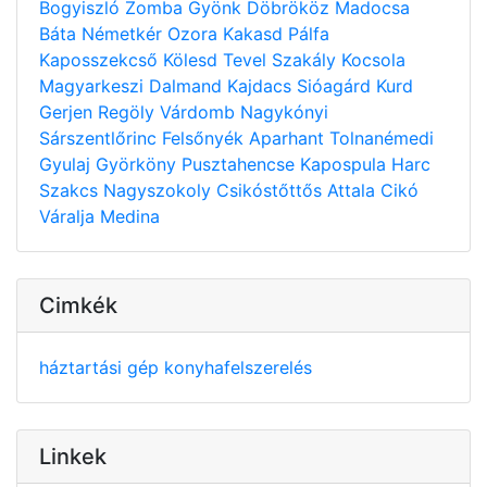
Bogyiszló
Zomba
Gyönk
Döbrököz
Madocsa
Báta
Németkér
Ozora
Kakasd
Pálfa
Kaposszekcső
Kölesd
Tevel
Szakály
Kocsola
Magyarkeszi
Dalmand
Kajdacs
Sióagárd
Kurd
Gerjen
Regöly
Várdomb
Nagykónyi
Sárszentlőrinc
Felsőnyék
Aparhant
Tolnanémedi
Gyulaj
Györköny
Pusztahencse
Kapospula
Harc
Szakcs
Nagyszokoly
Csikóstőttős
Attala
Cikó
Váralja
Medina
Cimkék
háztartási gép
konyhafelszerelés
Linkek