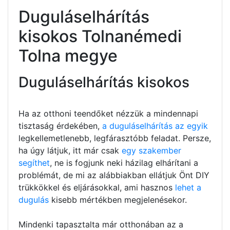
Duguláselhárítás
kisokos Tolnanémedi
Tolna megye
Duguláselhárítás kisokos
Ha az otthoni teendőket nézzük a mindennapi
tisztaság érdekében,
a duguláselhárítás az egyik
legkellemetlenebb, legfárasztóbb feladat. Persze,
ha úgy látjuk, itt már csak
egy szakember
segíthet
, ne is fogjunk neki házilag elhárítani a
problémát, de mi az alábbiakban ellátjuk Önt DIY
trükkökkel és eljárásokkal, ami hasznos
lehet a
dugulás
kisebb mértékben megjelenésekor.
Mindenki tapasztalta már otthonában az a