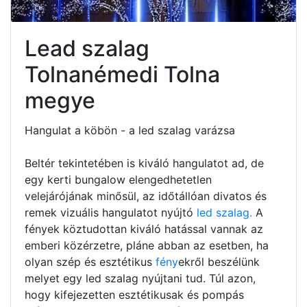
Lead szalag
Tolnanémedi Tolna
megye
Hangulat a köbön - a led szalag varázsa
Beltér tekintetében is kiváló hangulatot ad, de
egy kerti bungalow elengedhetetlen
velejárójának minősül, az időtállóan divatos és
remek vizuális hangulatot nyújtó
led szalag.
A
fények köztudottan kiváló hatással vannak az
emberi közérzetre, pláne abban az esetben, ha
olyan szép és esztétikus
fény
ekről beszélünk
melyet egy led szalag nyújtani tud. Túl azon,
hogy kifejezetten esztétikusak és pompás