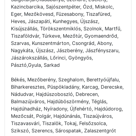
Kazincbarcika, Sajószentpéter, Ózd, Miskolc,
Eger, Mezőkövesd, Füzesabony, Tiszafüred,
Heves, Jászapáti, Kunhegyes, Újszász,
Kisújszállás, Törökszentmiklós, Szolnok, Martfű,
Tiszaföldvár, Túrkeve, Mezőtúr, Gyomaendrőd,
Szarvas, Kunszentmárton, Csongrád, Abony,
Nagykáta, Újszász, Jászberény, Jászfényszaru,
Jászárokszállás, Lőrinci, Gyöngyös,
Pásztó,Gyula, Sarkad
Békés, Mezőberény, Szeghalom, Berettyóújfalu,
Biharkeresztes, Püspökladány, Karcag, Derecske,
Nádudvar, Hajdúszoboszló, Debrecen,
Balmazújváros, Hajdúböszörmény, Téglás,
Hajdúhadház, Nyíradony, Újfehértó, Hajdúdorog,
Mezőcsát, Polgár, Hajdúnánás, Tiszaújváros,
Tiszavasvári, Tiszalök, Tokaj, Felsőzsolca,
Szikszó, Szerencs, Sárospatak, Zalaszentgrót