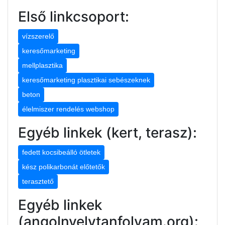
Első linkcsoport:
vízszerelő
keresőmarketing
mellplasztika
keresőmarketing plasztikai sebészeknek
beton
élelmiszer rendelés webshop
Egyéb linkek (kert, terasz):
fedett kocsibeálló ötletek
kész polikarbonát előtetők
terasztető
Egyéb linkek
(angolnyelvtanfolyam.org):