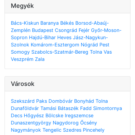
Megyék
Bács-Kiskun
Baranya
Békés
Borsod-Abaúj-
Zemplén
Budapest
Csongrád
Fejér
Győr-Moson-
Sopron
Hajdú-Bihar
Heves
Jász-Nagykun-
Szolnok
Komárom-Esztergom
Nógrád
Pest
Somogy
Szabolcs-Szatmár-Bereg
Tolna
Vas
Veszprém
Zala
Városok
Szekszárd
Paks
Dombóvár
Bonyhád
Tolna
Dunaföldvár
Tamási
Bátaszék
Fadd
Simontornya
Decs
Hőgyész
Bölcske
Iregszemcse
Dunaszentgyörgy
Nagydorog
Őcsény
Nagymányok
Tengelic
Szedres
Pincehely