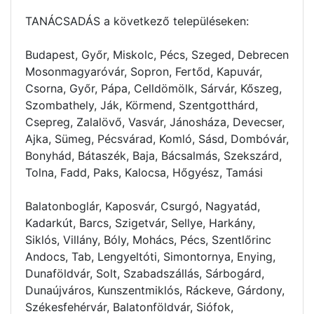
TANÁCSADÁS a következő településeken:
Budapest, Győr, Miskolc, Pécs, Szeged, Debrecen
Mosonmagyaróvár, Sopron, Fertőd, Kapuvár,
Csorna, Győr, Pápa, Celldömölk, Sárvár, Kőszeg,
Szombathely, Ják, Körmend, Szentgotthárd,
Csepreg, Zalalövő, Vasvár, Jánosháza, Devecser,
Ajka, Sümeg, Pécsvárad, Komló, Sásd, Dombóvár,
Bonyhád, Bátaszék, Baja, Bácsalmás, Szekszárd,
Tolna, Fadd, Paks, Kalocsa, Hőgyész, Tamási
Balatonboglár, Kaposvár, Csurgó, Nagyatád,
Kadarkút, Barcs, Szigetvár, Sellye, Harkány,
Siklós, Villány, Bóly, Mohács, Pécs, Szentlőrinc
Andocs, Tab, Lengyeltóti, Simontornya, Enying,
Dunaföldvár, Solt, Szabadszállás, Sárbogárd,
Dunaújváros, Kunszentmiklós, Ráckeve, Gárdony,
Székesfehérvár, Balatonföldvár, Siófok,