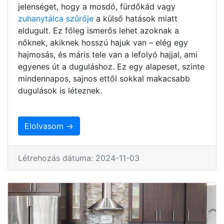
jelenséget, hogy a mosdó, fürdőkád vagy
zuhanytálca szűrője
a külső hatások miatt
eldugult. Ez főleg ismerős lehet azoknak a
nőknek, akiknek hosszú hajuk van – elég egy
hajmosás, és máris tele van a lefolyó hajjal, ami
egyenes út a duguláshoz. Ez egy alapeset, szinte
mindennapos, sajnos ettől sokkal makacsabb
dugulások is léteznek.
Elolvasom →
Létrehozás dátuma: 2024-11-03