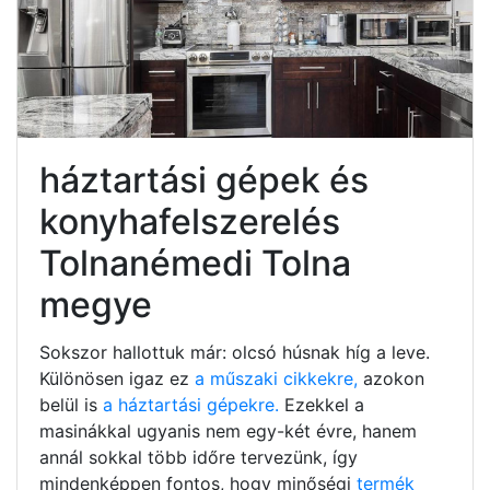
háztartási gépek és
konyhafelszerelés
Tolnanémedi Tolna
megye
Sokszor hallottuk már: olcsó húsnak híg a leve.
Különösen igaz ez
a műszaki cikkekre,
azokon
belül is
a háztartási gépekre.
Ezekkel a
masinákkal ugyanis nem egy-két évre, hanem
annál sokkal több időre tervezünk, így
mindenképpen fontos, hogy minőségi
termék