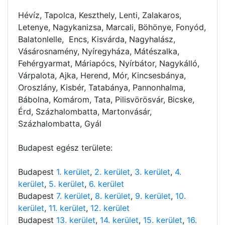
Hévíz, Tapolca, Keszthely, Lenti, Zalakaros,
Letenye, Nagykanizsa, Marcali, Böhönye, Fonyód,
Balatonlelle, Encs, Kisvárda, Nagyhalász,
Vásárosnamény, Nyíregyháza, Mátészalka,
Fehérgyarmat, Máriapócs, Nyírbátor, Nagykálló,
Várpalota, Ajka, Herend, Mór, Kincsesbánya,
Oroszlány, Kisbér, Tatabánya, Pannonhalma,
Bábolna, Komárom, Tata, Pilisvörösvár, Bicske,
Érd, Százhalombatta, Martonvásár,
Százhalombatta, Gyál
Budapest egész területe:
Budapest
1. kerület
,
2. kerület
,
3. kerület
,
4.
kerület
,
5. kerület
,
6. kerület
Budapest
7. kerület
,
8. kerület
,
9. kerület
,
10.
kerület
,
11. kerület
,
12. kerület
Budapest
13. kerület
,
14. kerület
,
15. kerület
,
16.