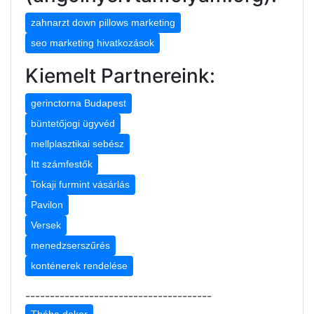
zahnarzt down pillows marketing
seo marketing hivatkozások
Kiemelt Partnereink:
gerinctorna Budapest
büntetőjogi ügyvéd
mellplasztikai sebész
Itt számfestők
Tokaji furmint vásárlás
Pavilon
Versek
menedzserszűrés
konténerek rendelése
--------------------------------------
Théba dekor