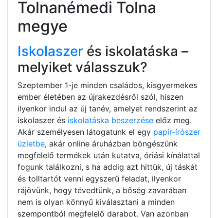
Tolnanémedi Tolna
megye
Iskolaszer
és iskolatáska –
melyiket válasszuk?
Szeptember 1-je minden családos, kisgyermekes
ember életében az újrakezdésről szól, hiszen
ilyenkor indul az új tanév, amelyet rendszerint az
iskolaszer és
iskolatáska beszerzése
előz meg.
Akár személyesen látogatunk el egy
papír-írószer
üzletbe
, akár online áruházban böngészünk
megfelelő termékek után kutatva, óriási kínálattal
fogunk találkozni, s ha addig azt hittük, új táskát
és tolltartót venni egyszerű feladat, ilyenkor
rájövünk, hogy tévedtünk, a bőség zavarában
nem is olyan könnyű kiválasztani a minden
szempontból megfelelő darabot. Van azonban