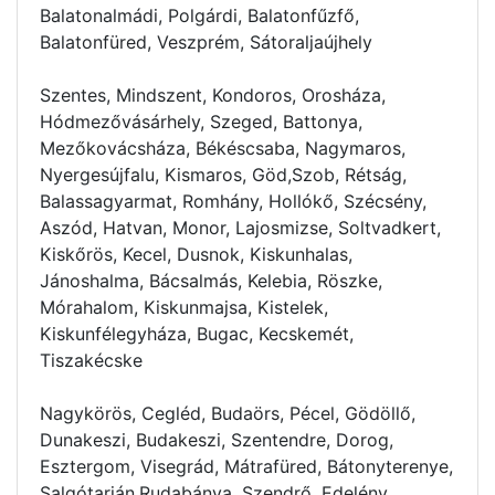
Balatonalmádi, Polgárdi, Balatonfűzfő,
Balatonfüred, Veszprém, Sátoraljaújhely
Szentes, Mindszent, Kondoros, Orosháza,
Hódmezővásárhely, Szeged, Battonya,
Mezőkovácsháza, Békéscsaba, Nagymaros,
Nyergesújfalu, Kismaros, Göd,Szob, Rétság,
Balassagyarmat, Romhány, Hollókő, Szécsény,
Aszód, Hatvan, Monor, Lajosmizse, Soltvadkert,
Kiskőrös, Kecel, Dusnok, Kiskunhalas,
Jánoshalma, Bácsalmás, Kelebia, Röszke,
Mórahalom, Kiskunmajsa, Kistelek,
Kiskunfélegyháza, Bugac, Kecskemét,
Tiszakécske
Nagykörös, Cegléd, Budaörs, Pécel, Gödöllő,
Dunakeszi, Budakeszi, Szentendre, Dorog,
Esztergom, Visegrád, Mátrafüred, Bátonyterenye,
Salgótarján,Rudabánya, Szendrő, Edelény,