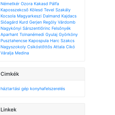
Németkér
Ozora
Kakasd
Pálfa
Kaposszekcső
Kölesd
Tevel
Szakály
Kocsola
Magyarkeszi
Dalmand
Kajdacs
Sióagárd
Kurd
Gerjen
Regöly
Várdomb
Nagykónyi
Sárszentlőrinc
Felsőnyék
Aparhant
Tolnanémedi
Gyulaj
Györköny
Pusztahencse
Kapospula
Harc
Szakcs
Nagyszokoly
Csikóstőttős
Attala
Cikó
Váralja
Medina
Cimkék
háztartási gép
konyhafelszerelés
Linkek