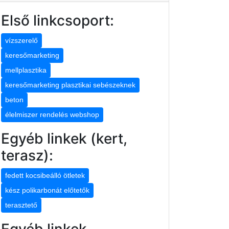
Első linkcsoport:
vízszerelő
keresőmarketing
mellplasztika
keresőmarketing plasztikai sebészeknek
beton
élelmiszer rendelés webshop
Egyéb linkek (kert,
terasz):
fedett kocsibeálló ötletek
kész polikarbonát előtetők
terasztető