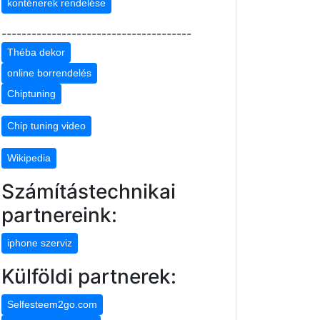
konténerek rendelése
--------------------------------------
Théba dekor
online borrendelés
Chiptuning
Chip tuning video
Wikipedia
Számítástechnikai
partnereink:
iphone szerviz
Külföldi partnerek:
Selfesteem2go.com