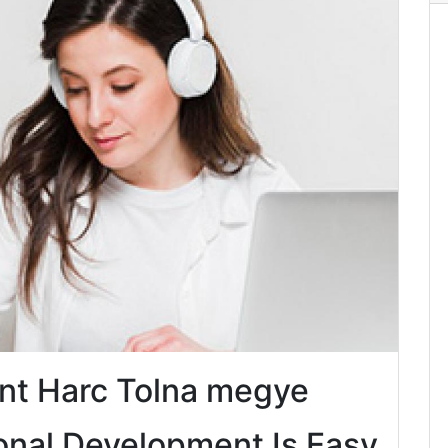
nt Harc Tolna megye
onal Development Is Easy