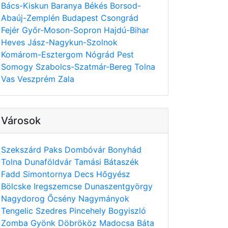
Bács-Kiskun
Baranya
Békés
Borsod-
Abaúj-Zemplén
Budapest
Csongrád
Fejér
Győr-Moson-Sopron
Hajdú-Bihar
Heves
Jász-Nagykun-Szolnok
Komárom-Esztergom
Nógrád
Pest
Somogy
Szabolcs-Szatmár-Bereg
Tolna
Vas
Veszprém
Zala
Városok
Szekszárd
Paks
Dombóvár
Bonyhád
Tolna
Dunaföldvár
Tamási
Bátaszék
Fadd
Simontornya
Decs
Hőgyész
Bölcske
Iregszemcse
Dunaszentgyörgy
Nagydorog
Őcsény
Nagymányok
Tengelic
Szedres
Pincehely
Bogyiszló
Zomba
Gyönk
Döbrököz
Madocsa
Báta