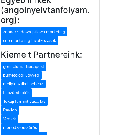
Egyéb linkek
(angolnyelvtanfolyam.
org):
zahnarzt down pillows marketing
seo marketing hivatkozások
Kiemelt Partnereink:
gerinctorna Budapest
büntetőjogi ügyvéd
mellplasztikai sebész
Itt számfestők
Tokaji furmint vásárlás
Pavilon
Versek
menedzserszűrés