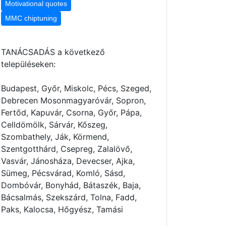
Motivational quotes
MMC chiptuning
TANÁCSADÁS a következő
településeken:
Budapest, Győr, Miskolc, Pécs, Szeged,
Debrecen Mosonmagyaróvár, Sopron,
Fertőd, Kapuvár, Csorna, Győr, Pápa,
Celldömölk, Sárvár, Kőszeg,
Szombathely, Ják, Körmend,
Szentgotthárd, Csepreg, Zalalövő,
Vasvár, Jánosháza, Devecser, Ajka,
Sümeg, Pécsvárad, Komló, Sásd,
Dombóvár, Bonyhád, Bátaszék, Baja,
Bácsalmás, Szekszárd, Tolna, Fadd,
Paks, Kalocsa, Hőgyész, Tamási