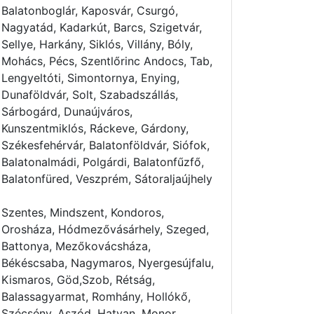
Balatonboglár, Kaposvár, Csurgó,
Nagyatád, Kadarkút, Barcs, Szigetvár,
Sellye, Harkány, Siklós, Villány, Bóly,
Mohács, Pécs, Szentlőrinc Andocs, Tab,
Lengyeltóti, Simontornya, Enying,
Dunaföldvár, Solt, Szabadszállás,
Sárbogárd, Dunaújváros,
Kunszentmiklós, Ráckeve, Gárdony,
Székesfehérvár, Balatonföldvár, Siófok,
Balatonalmádi, Polgárdi, Balatonfűzfő,
Balatonfüred, Veszprém, Sátoraljaújhely
Szentes, Mindszent, Kondoros,
Orosháza, Hódmezővásárhely, Szeged,
Battonya, Mezőkovácsháza,
Békéscsaba, Nagymaros, Nyergesújfalu,
Kismaros, Göd,Szob, Rétság,
Balassagyarmat, Romhány, Hollókő,
Szécsény, Aszód, Hatvan, Monor,