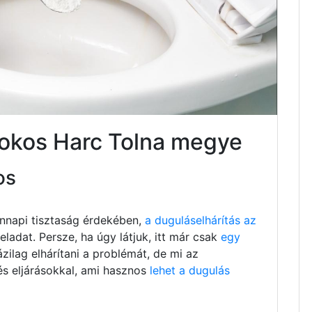
sokos Harc Tolna megye
os
nnapi tisztaság érdekében,
a duguláselhárítás az
ladat. Persze, ha úgy látjuk, itt már csak
egy
ázilag elhárítani a problémát, de mi az
és eljárásokkal, ami hasznos
lehet a dugulás