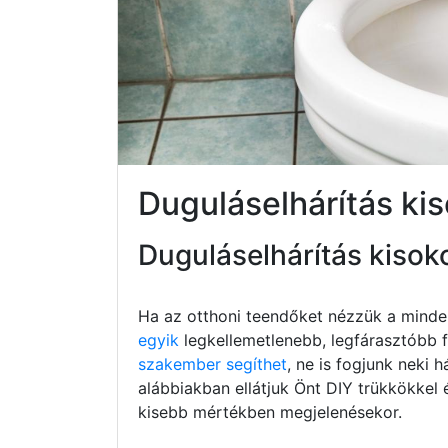
Duguláselhárítás ki
Duguláselhárítás kisok
Ha az otthoni teendőket nézzük a minde
egyik
legkellemetlenebb, legfárasztóbb fe
szakember segíthet
, ne is fogjunk neki h
alábbiakban ellátjuk Önt DIY trükkökkel 
kisebb mértékben megjelenésekor.