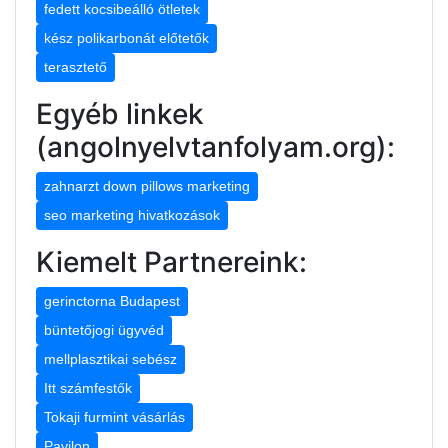
fedett kocsibeálló ötletek
kész polikarbonát előtetők
terasztető
Egyéb linkek
(angolnyelvtanfolyam.org):
zahnarzt down pillows marketing
seo marketing hivatkozások
Kiemelt Partnereink:
gerinctorna Budapest
büntetőjogi ügyvéd
mellplasztikai sebész
Itt számfestők
Tokaji furmint vásárlás
Pavilon