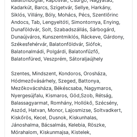
Kadarkút, Barcs, Szigetvár, Sellye, Harkány,
Siklós, Villány, Bóly, Mohács, Pécs, Szentlőrinc
Andocs, Tab, Lengyeltóti, Simontornya, Enying,
Dunaföldvár, Solt, Szabadszállás, Sárbogárd,
Dunaújváros, Kunszentmiklós, Ráckeve, Gárdony,
Székesfehérvár, Balatonföldvár, Siófok,
Balatonalmádi, Polgárdi, Balatonfűzfő,
Balatonfüred, Veszprém, Sátoraljaújhely
Szentes, Mindszent, Kondoros, Orosháza,
Hódmezővásárhely, Szeged, Battonya,
Mezőkovácsháza, Békéscsaba, Nagymaros,
Nyergesújfalu, Kismaros, Göd,Szob, Rétság,
Balassagyarmat, Romhány, Hollókő, Szécsény,
Aszód, Hatvan, Monor, Lajosmizse, Soltvadkert,
Kiskőrös, Kecel, Dusnok, Kiskunhalas,
Jánoshalma, Bácsalmás, Kelebia, Röszke,
Mórahalom, Kiskunmajsa, Kistelek,