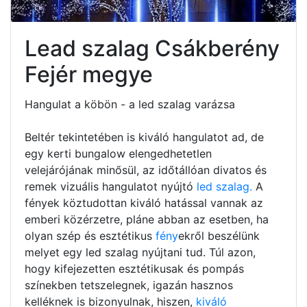
Lead szalag Csákberény
Fejér megye
Hangulat a köbön - a led szalag varázsa
Beltér tekintetében is kiváló hangulatot ad, de
egy kerti bungalow elengedhetetlen
velejárójának minősül, az időtállóan divatos és
remek vizuális hangulatot nyújtó
led szalag.
A
fények köztudottan kiváló hatással vannak az
emberi közérzetre, pláne abban az esetben, ha
olyan szép és esztétikus
fény
ekről beszélünk
melyet egy led szalag nyújtani tud. Túl azon,
hogy kifejezetten esztétikusak és pompás
színekben tetszelegnek, igazán hasznos
kelléknek is bizonyulnak, hiszen,
kiváló