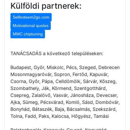
Külföldi partnerek:
Selfesteem2go.com
Motivational quotes
MMC chiptuning
TANÁCSADÁS a következő településeken:
Budapest, Győr, Miskolc, Pécs, Szeged, Debrecen
Mosonmagyaróvár, Sopron, Fertőd, Kapuvár,
Csorna, Győr, Pápa, Celldömölk, Sárvár, Kőszeg,
Szombathely, Ják, Körmend, Szentgotthárd,
Csepreg, Zalalövő, Vasvár, Jánosháza, Devecser,
Ajka, Sümeg, Pécsvárad, Komló, Sásd, Dombóvár,
Bonyhád, Bátaszék, Baja, Bácsalmás, Szekszárd,
Tolna, Fadd, Paks, Kalocsa, Hőgyész, Tamási
Balatonboglár, Kaposvár, Csurgó, Nagyatád,