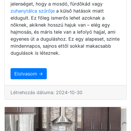
jelenséget, hogy a mosdó, fürdőkád vagy
zuhanytálca szűrője
a külső hatások miatt
eldugult. Ez főleg ismerős lehet azoknak a
nőknek, akiknek hosszú hajuk van – elég egy
hajmosás, és máris tele van a lefolyó hajjal, ami
egyenes út a duguláshoz. Ez egy alapeset, szinte
mindennapos, sajnos ettől sokkal makacsabb
dugulások is léteznek.
Elolvasom →
Létrehozás dátuma: 2024-10-30