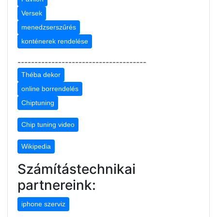
Versek
menedzserszűrés
konténerek rendelése
--------------------------------------
Théba dekor
online borrendelés
Chiptuning
Chip tuning video
Wikipedia
Számítástechnikai
partnereink:
iphone szerviz