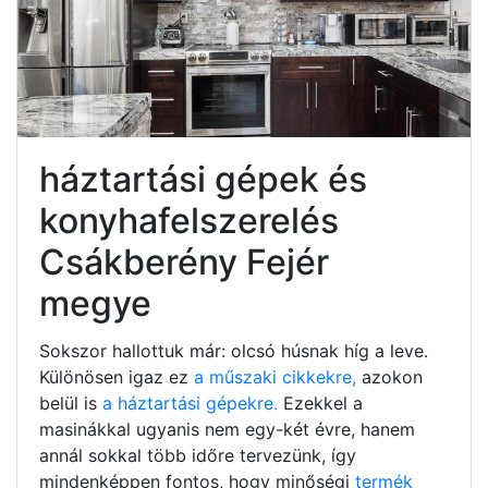
háztartási gépek és
konyhafelszerelés
Csákberény Fejér
megye
Sokszor hallottuk már: olcsó húsnak híg a leve.
Különösen igaz ez
a műszaki cikkekre,
azokon
belül is
a háztartási gépekre.
Ezekkel a
masinákkal ugyanis nem egy-két évre, hanem
annál sokkal több időre tervezünk, így
mindenképpen fontos, hogy minőségi
termék