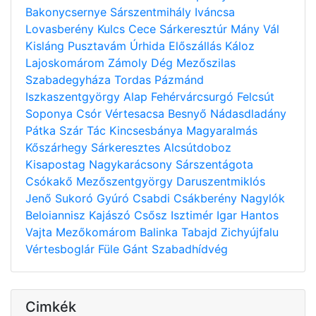
Bakonycsernye
Sárszentmihály
Iváncsa
Lovasberény
Kulcs
Cece
Sárkeresztúr
Mány
Vál
Kisláng
Pusztavám
Úrhida
Előszállás
Káloz
Lajoskomárom
Zámoly
Dég
Mezőszilas
Szabadegyháza
Tordas
Pázmánd
Iszkaszentgyörgy
Alap
Fehérvárcsurgó
Felcsút
Soponya
Csór
Vértesacsa
Besnyő
Nádasdladány
Pátka
Szár
Tác
Kincsesbánya
Magyaralmás
Kőszárhegy
Sárkeresztes
Alcsútdoboz
Kisapostag
Nagykarácsony
Sárszentágota
Csókakő
Mezőszentgyörgy
Daruszentmiklós
Jenő
Sukoró
Gyúró
Csabdi
Csákberény
Nagylók
Beloiannisz
Kajászó
Csősz
Isztimér
Igar
Hantos
Vajta
Mezőkomárom
Balinka
Tabajd
Zichyújfalu
Vértesboglár
Füle
Gánt
Szabadhídvég
Cimkék