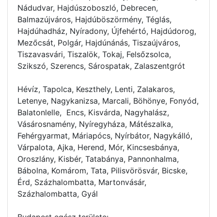
Nádudvar, Hajdúszoboszló, Debrecen,
Balmazújváros, Hajdúböszörmény, Téglás,
Hajdúhadház, Nyíradony, Újfehértó, Hajdúdorog,
Mezőcsát, Polgár, Hajdúnánás, Tiszaújváros,
Tiszavasvári, Tiszalök, Tokaj, Felsőzsolca,
Szikszó, Szerencs, Sárospatak, Zalaszentgrót
Hévíz, Tapolca, Keszthely, Lenti, Zalakaros,
Letenye, Nagykanizsa, Marcali, Böhönye, Fonyód,
Balatonlelle, Encs, Kisvárda, Nagyhalász,
Vásárosnamény, Nyíregyháza, Mátészalka,
Fehérgyarmat, Máriapócs, Nyírbátor, Nagykálló,
Várpalota, Ajka, Herend, Mór, Kincsesbánya,
Oroszlány, Kisbér, Tatabánya, Pannonhalma,
Bábolna, Komárom, Tata, Pilisvörösvár, Bicske,
Érd, Százhalombatta, Martonvásár,
Százhalombatta, Gyál
Budapest egész területe: