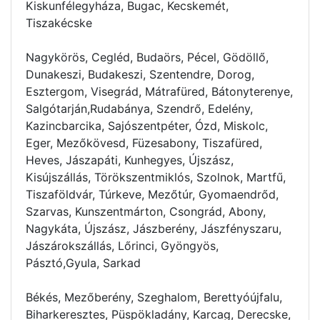
Kiskunfélegyháza, Bugac, Kecskemét,
Tiszakécske
Nagykörös, Cegléd, Budaörs, Pécel, Gödöllő,
Dunakeszi, Budakeszi, Szentendre, Dorog,
Esztergom, Visegrád, Mátrafüred, Bátonyterenye,
Salgótarján,Rudabánya, Szendrő, Edelény,
Kazincbarcika, Sajószentpéter, Ózd, Miskolc,
Eger, Mezőkövesd, Füzesabony, Tiszafüred,
Heves, Jászapáti, Kunhegyes, Újszász,
Kisújszállás, Törökszentmiklós, Szolnok, Martfű,
Tiszaföldvár, Túrkeve, Mezőtúr, Gyomaendrőd,
Szarvas, Kunszentmárton, Csongrád, Abony,
Nagykáta, Újszász, Jászberény, Jászfényszaru,
Jászárokszállás, Lőrinci, Gyöngyös,
Pásztó,Gyula, Sarkad
Békés, Mezőberény, Szeghalom, Berettyóújfalu,
Biharkeresztes, Püspökladány, Karcag, Derecske,