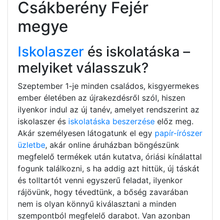
Csákberény Fejér
megye
Iskolaszer
és iskolatáska –
melyiket válasszuk?
Szeptember 1-je minden családos, kisgyermekes
ember életében az újrakezdésről szól, hiszen
ilyenkor indul az új tanév, amelyet rendszerint az
iskolaszer és
iskolatáska beszerzése
előz meg.
Akár személyesen látogatunk el egy
papír-írószer
üzletbe
, akár online áruházban böngészünk
megfelelő termékek után kutatva, óriási kínálattal
fogunk találkozni, s ha addig azt hittük, új táskát
és tolltartót venni egyszerű feladat, ilyenkor
rájövünk, hogy tévedtünk, a bőség zavarában
nem is olyan könnyű kiválasztani a minden
szempontból megfelelő darabot. Van azonban