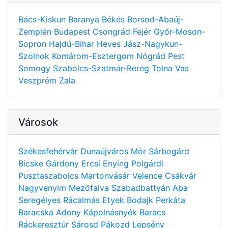
Bács-Kiskun
Baranya
Békés
Borsod-Abaúj-
Zemplén
Budapest
Csongrád
Fejér
Győr-Moson-
Sopron
Hajdú-Bihar
Heves
Jász-Nagykun-
Szolnok
Komárom-Esztergom
Nógrád
Pest
Somogy
Szabolcs-Szatmár-Bereg
Tolna
Vas
Veszprém
Zala
Városok
Székesfehérvár
Dunaújváros
Mór
Sárbogárd
Bicske
Gárdony
Ercsi
Enying
Polgárdi
Pusztaszabolcs
Martonvásár
Velence
Csákvár
Nagyvenyim
Mezőfalva
Szabadbattyán
Aba
Seregélyes
Rácalmás
Etyek
Bodajk
Perkáta
Baracska
Adony
Kápolnásnyék
Baracs
Ráckeresztúr
Sárosd
Pákozd
Lepsény