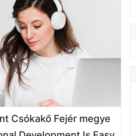
nt Csókakő Fejér megye
onal Development Is Easy