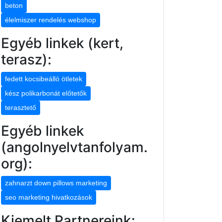
beton
élelmiszer rendelés webshop
Egyéb linkek (kert,
terasz):
fedett kocsibeálló ötletek
kész polikarbonát előtetők
terasztető
Egyéb linkek
(angolnyelvtanfolyam.
org):
zahnarzt down pillows marketing
seo marketing hivatkozások
Kiemelt Partnereink: