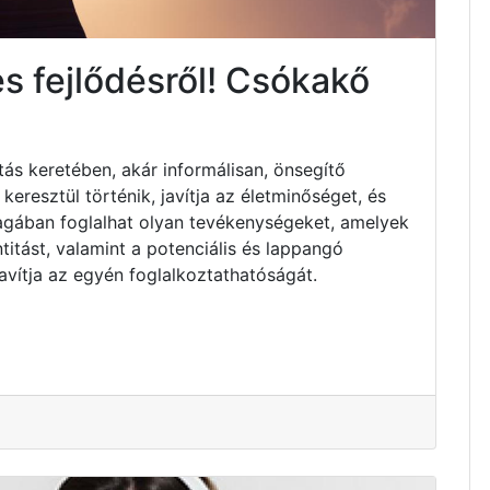
s fejlődésről! Csókakő
tás keretében, akár informálisan, önsegítő
resztül történik, javítja az életminőséget, és
Magában foglalhat olyan tevékenységeket, amelyek
titást, valamint a potenciális és lappangó
avítja az egyén foglalkoztathatóságát.