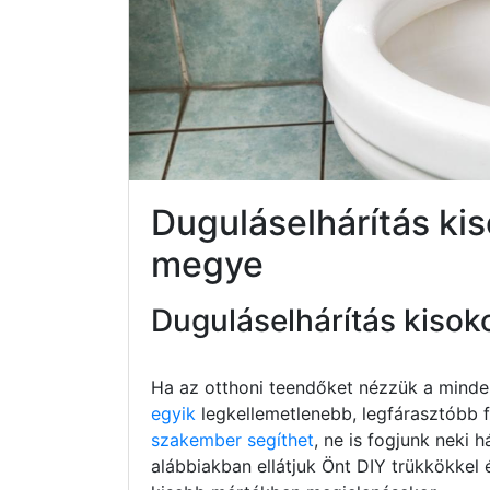
Duguláselhárítás ki
megye
Duguláselhárítás kisok
Ha az otthoni teendőket nézzük a minde
egyik
legkellemetlenebb, legfárasztóbb fe
szakember segíthet
, ne is fogjunk neki h
alábbiakban ellátjuk Önt DIY trükkökkel 