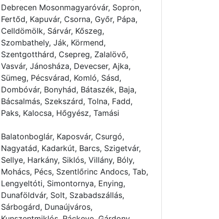
Debrecen Mosonmagyaróvár, Sopron,
Fertőd, Kapuvár, Csorna, Győr, Pápa,
Celldömölk, Sárvár, Kőszeg,
Szombathely, Ják, Körmend,
Szentgotthárd, Csepreg, Zalalövő,
Vasvár, Jánosháza, Devecser, Ajka,
Sümeg, Pécsvárad, Komló, Sásd,
Dombóvár, Bonyhád, Bátaszék, Baja,
Bácsalmás, Szekszárd, Tolna, Fadd,
Paks, Kalocsa, Hőgyész, Tamási
Balatonboglár, Kaposvár, Csurgó,
Nagyatád, Kadarkút, Barcs, Szigetvár,
Sellye, Harkány, Siklós, Villány, Bóly,
Mohács, Pécs, Szentlőrinc Andocs, Tab,
Lengyeltóti, Simontornya, Enying,
Dunaföldvár, Solt, Szabadszállás,
Sárbogárd, Dunaújváros,
Kunszentmiklós, Ráckeve, Gárdony,