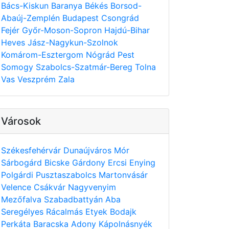
Bács-Kiskun
Baranya
Békés
Borsod-
Abaúj-Zemplén
Budapest
Csongrád
Fejér
Győr-Moson-Sopron
Hajdú-Bihar
Heves
Jász-Nagykun-Szolnok
Komárom-Esztergom
Nógrád
Pest
Somogy
Szabolcs-Szatmár-Bereg
Tolna
Vas
Veszprém
Zala
Városok
Székesfehérvár
Dunaújváros
Mór
Sárbogárd
Bicske
Gárdony
Ercsi
Enying
Polgárdi
Pusztaszabolcs
Martonvásár
Velence
Csákvár
Nagyvenyim
Mezőfalva
Szabadbattyán
Aba
Seregélyes
Rácalmás
Etyek
Bodajk
Perkáta
Baracska
Adony
Kápolnásnyék