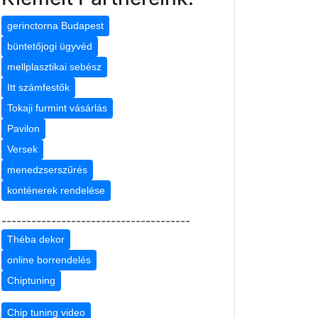
gerinctorna Budapest
büntetőjogi ügyvéd
mellplasztikai sebész
Itt számfestők
Tokaji furmint vásárlás
Pavilon
Versek
menedzserszűrés
konténerek rendelése
--------------------------------------
Théba dekor
online borrendelés
Chiptuning
Chip tuning video