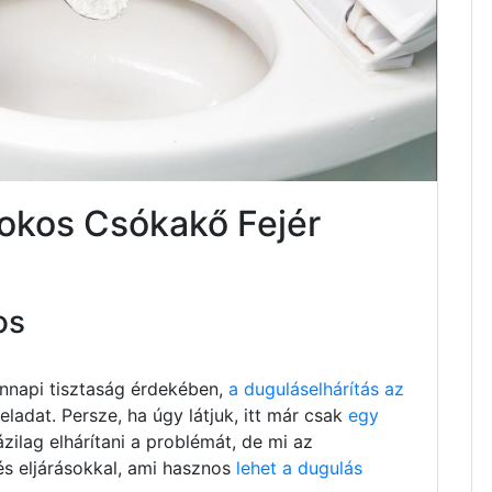
sokos Csókakő Fejér
os
nnapi tisztaság érdekében,
a duguláselhárítás az
ladat. Persze, ha úgy látjuk, itt már csak
egy
ázilag elhárítani a problémát, de mi az
és eljárásokkal, ami hasznos
lehet a dugulás