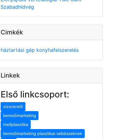
Szabadhídvég
Cimkék
háztartási gép
konyhafelszerelés
Linkek
Első linkcsoport:
vízszerelő
keresőmarketing
mellplasztika
keresőmarketing plasztikai sebészeknek