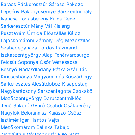
Baracs
Ráckeresztúr
Sárosd
Pákozd
Lepsény
Bakonycsernye
Sárszentmihály
Iváncsa
Lovasberény
Kulcs
Cece
Sárkeresztúr
Mány
Vál
Kisláng
Pusztavám
Úrhida
Előszállás
Káloz
Lajoskomárom
Zámoly
Dég
Mezőszilas
Szabadegyháza
Tordas
Pázmánd
Iszkaszentgyörgy
Alap
Fehérvárcsurgó
Felcsút
Soponya
Csór
Vértesacsa
Besnyő
Nádasdladány
Pátka
Szár
Tác
Kincsesbánya
Magyaralmás
Kőszárhegy
Sárkeresztes
Alcsútdoboz
Kisapostag
Nagykarácsony
Sárszentágota
Csókakő
Mezőszentgyörgy
Daruszentmiklós
Jenő
Sukoró
Gyúró
Csabdi
Csákberény
Nagylók
Beloiannisz
Kajászó
Csősz
Isztimér
Igar
Hantos
Vajta
Mezőkomárom
Balinka
Tabajd
Zichyújfalu
Vértesboglár
Füle
Gánt