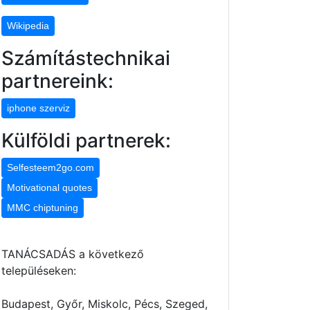
Wikipedia
Számítástechnikai
partnereink:
iphone szerviz
Külföldi partnerek:
Selfesteem2go.com
Motivational quotes
MMC chiptuning
TANÁCSADÁS a következő
településeken:
Budapest, Győr, Miskolc, Pécs, Szeged,