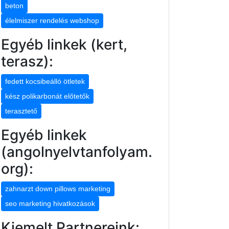
beton
élelmiszer rendelés webshop
Egyéb linkek (kert,
terasz):
fedett kocsibeálló ötletek
kész polikarbonát előtetők
terasztető
Egyéb linkek
(angolnyelvtanfolyam.
org):
zahnarzt down pillows marketing
seo marketing hivatkozások
Kiemelt Partnereink: