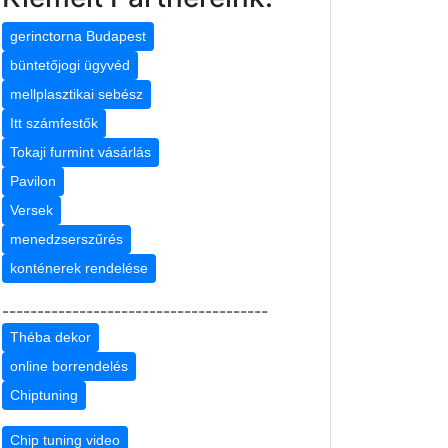
gerinctorna Budapest
büntetőjogi ügyvéd
mellplasztikai sebész
Itt számfestők
Tokaji furmint vásárlás
Pavilon
Versek
menedzserszűrés
konténerek rendelése
--------------------------------------
Théba dekor
online borrendelés
Chiptuning
Chip tuning video