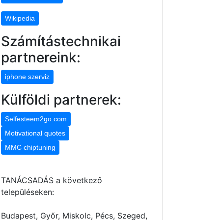
Wikipedia
Számítástechnikai
partnereink:
iphone szerviz
Külföldi partnerek:
Selfesteem2go.com
Motivational quotes
MMC chiptuning
TANÁCSADÁS a következő
településeken:
Budapest, Győr, Miskolc, Pécs, Szeged,