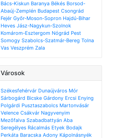
Bács-Kiskun
Baranya
Békés
Borsod-
Abaúj-Zemplén
Budapest
Csongrád
Fejér
Győr-Moson-Sopron
Hajdú-Bihar
Heves
Jász-Nagykun-Szolnok
Komárom-Esztergom
Nógrád
Pest
Somogy
Szabolcs-Szatmár-Bereg
Tolna
Vas
Veszprém
Zala
Városok
Székesfehérvár
Dunaújváros
Mór
Sárbogárd
Bicske
Gárdony
Ercsi
Enying
Polgárdi
Pusztaszabolcs
Martonvásár
Velence
Csákvár
Nagyvenyim
Mezőfalva
Szabadbattyán
Aba
Seregélyes
Rácalmás
Etyek
Bodajk
Perkáta
Baracska
Adony
Kápolnásnyék