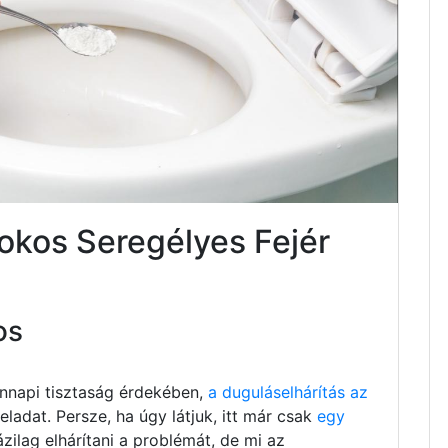
sokos Seregélyes Fejér
os
nnapi tisztaság érdekében,
a duguláselhárítás az
ladat. Persze, ha úgy látjuk, itt már csak
egy
ázilag elhárítani a problémát, de mi az