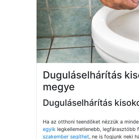
Duguláselhárítás ki
megye
Duguláselhárítás kisok
Ha az otthoni teendőket nézzük a minde
egyik
legkellemetlenebb, legfárasztóbb fe
szakember segíthet
, ne is fogjunk neki h