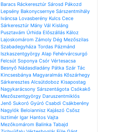
Baracs
Ráckeresztúr
Sárosd
Pákozd
Lepsény
Bakonycsernye
Sárszentmihály
Iváncsa
Lovasberény
Kulcs
Cece
Sárkeresztúr
Mány
Vál
Kisláng
Pusztavám
Úrhida
Előszállás
Káloz
Lajoskomárom
Zámoly
Dég
Mezőszilas
Szabadegyháza
Tordas
Pázmánd
Iszkaszentgyörgy
Alap
Fehérvárcsurgó
Felcsút
Soponya
Csór
Vértesacsa
Besnyő
Nádasdladány
Pátka
Szár
Tác
Kincsesbánya
Magyaralmás
Kőszárhegy
Sárkeresztes
Alcsútdoboz
Kisapostag
Nagykarácsony
Sárszentágota
Csókakő
Mezőszentgyörgy
Daruszentmiklós
Jenő
Sukoró
Gyúró
Csabdi
Csákberény
Nagylók
Beloiannisz
Kajászó
Csősz
Isztimér
Igar
Hantos
Vajta
Mezőkomárom
Balinka
Tabajd
Zichyújfalu
Vértesboglár
Füle
Gánt