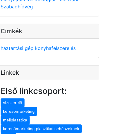
Szabadhídvég
Cimkék
háztartási gép
konyhafelszerelés
Linkek
Első linkcsoport:
vízszerelő
keresőmarketing
mellplasztika
keresőmarketing plasztikai sebészeknek