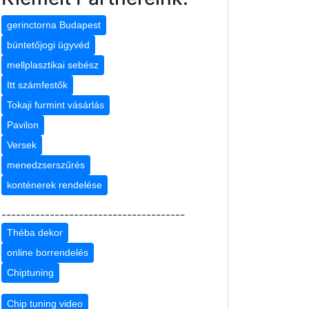
gerinctorna Budapest
büntetőjogi ügyvéd
mellplasztikai sebész
Itt számfestők
Tokaji furmint vásárlás
Pavilon
Versek
menedzserszűrés
konténerek rendelése
--------------------------------------
Théba dekor
online borrendelés
Chiptuning
Chip tuning video