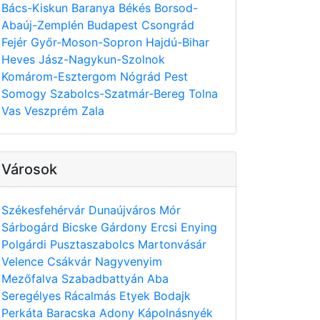
Bács-Kiskun
Baranya
Békés
Borsod-
Abaúj-Zemplén
Budapest
Csongrád
Fejér
Győr-Moson-Sopron
Hajdú-Bihar
Heves
Jász-Nagykun-Szolnok
Komárom-Esztergom
Nógrád
Pest
Somogy
Szabolcs-Szatmár-Bereg
Tolna
Vas
Veszprém
Zala
Városok
Székesfehérvár
Dunaújváros
Mór
Sárbogárd
Bicske
Gárdony
Ercsi
Enying
Polgárdi
Pusztaszabolcs
Martonvásár
Velence
Csákvár
Nagyvenyim
Mezőfalva
Szabadbattyán
Aba
Seregélyes
Rácalmás
Etyek
Bodajk
Perkáta
Baracska
Adony
Kápolnásnyék