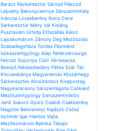
Baracs
Ráckeresztúr
Sárosd
Pákozd
Lepsény
Bakonycsernye
Sárszentmihály
Iváncsa
Lovasberény
Kulcs
Cece
Sárkeresztúr
Mány
Vál
Kisláng
Pusztavám
Úrhida
Előszállás
Káloz
Lajoskomárom
Zámoly
Dég
Mezőszilas
Szabadegyháza
Tordas
Pázmánd
Iszkaszentgyörgy
Alap
Fehérvárcsurgó
Felcsút
Soponya
Csór
Vértesacsa
Besnyő
Nádasdladány
Pátka
Szár
Tác
Kincsesbánya
Magyaralmás
Kőszárhegy
Sárkeresztes
Alcsútdoboz
Kisapostag
Nagykarácsony
Sárszentágota
Csókakő
Mezőszentgyörgy
Daruszentmiklós
Jenő
Sukoró
Gyúró
Csabdi
Csákberény
Nagylók
Beloiannisz
Kajászó
Csősz
Isztimér
Igar
Hantos
Vajta
Mezőkomárom
Balinka
Tabajd
Zichyújfalu
Vértesboglár
Füle
Gánt