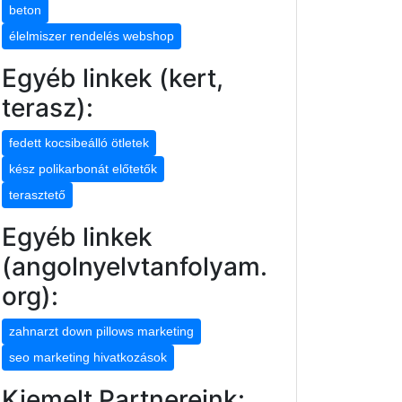
beton
élelmiszer rendelés webshop
Egyéb linkek (kert,
terasz):
fedett kocsibeálló ötletek
kész polikarbonát előtetők
terasztető
Egyéb linkek
(angolnyelvtanfolyam.
org):
zahnarzt down pillows marketing
seo marketing hivatkozások
Kiemelt Partnereink: