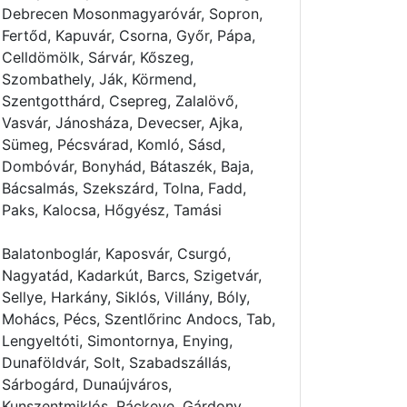
Debrecen Mosonmagyaróvár, Sopron,
Fertőd, Kapuvár, Csorna, Győr, Pápa,
Celldömölk, Sárvár, Kőszeg,
Szombathely, Ják, Körmend,
Szentgotthárd, Csepreg, Zalalövő,
Vasvár, Jánosháza, Devecser, Ajka,
Sümeg, Pécsvárad, Komló, Sásd,
Dombóvár, Bonyhád, Bátaszék, Baja,
Bácsalmás, Szekszárd, Tolna, Fadd,
Paks, Kalocsa, Hőgyész, Tamási
Balatonboglár, Kaposvár, Csurgó,
Nagyatád, Kadarkút, Barcs, Szigetvár,
Sellye, Harkány, Siklós, Villány, Bóly,
Mohács, Pécs, Szentlőrinc Andocs, Tab,
Lengyeltóti, Simontornya, Enying,
Dunaföldvár, Solt, Szabadszállás,
Sárbogárd, Dunaújváros,
Kunszentmiklós, Ráckeve, Gárdony,