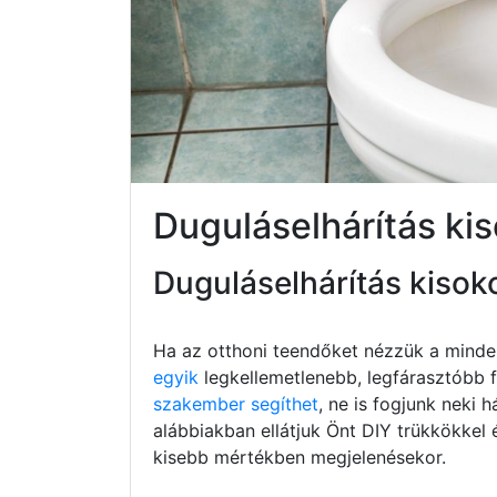
Duguláselhárítás ki
Duguláselhárítás kisok
Ha az otthoni teendőket nézzük a minde
egyik
legkellemetlenebb, legfárasztóbb fe
szakember segíthet
, ne is fogjunk neki h
alábbiakban ellátjuk Önt DIY trükkökkel 
kisebb mértékben megjelenésekor.