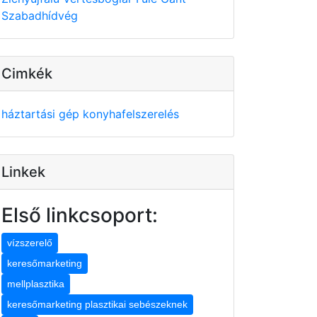
Szabadhídvég
Cimkék
háztartási gép
konyhafelszerelés
Linkek
Első linkcsoport:
vízszerelő
keresőmarketing
mellplasztika
keresőmarketing plasztikai sebészeknek