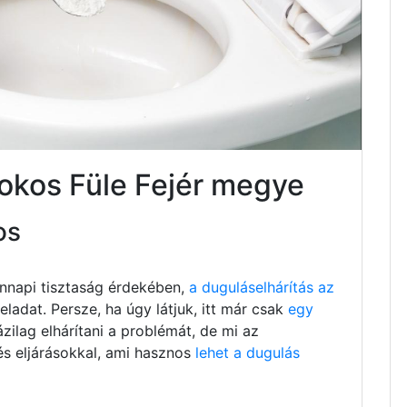
sokos Füle Fejér megye
os
nnapi tisztaság érdekében,
a duguláselhárítás az
ladat. Persze, ha úgy látjuk, itt már csak
egy
ázilag elhárítani a problémát, de mi az
és eljárásokkal, ami hasznos
lehet a dugulás