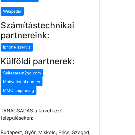
Wikipedia
Számítástechnikai
partnereink:
iphone szerviz
Külföldi partnerek:
Selfesteem2go.com
Motivational quotes
MMC chiptuning
TANÁCSADÁS a következő
településeken:
Budapest, Győr, Miskolc, Pécs, Szeged,